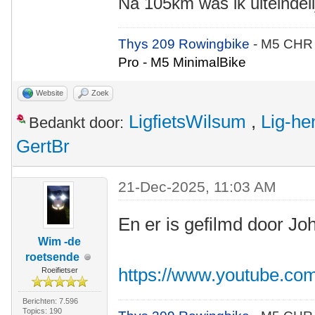
Na 105km was ik uiteindeli
Thys 209 Rowingbike
- M5 CHR
Pro - M5 MinimalBike
Website
Zoek
LigfietsWilsum
,
Lig-he
Bedankt door:
GertBr
21-Dec-2025, 11:03 AM
En er is gefilmd door Jo
Wim -de
roetsende
https://www.youtube.c
Roeifietser
Berichten: 7.596
Topics: 190