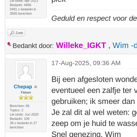
Lid sinds: Apr 2023
Bedankt: 4666
5491 x bedankt in
3565 berichten
Geduld en respect voor d
Zoek
Willeke_IGKT
,
Wim -d
Bedankt door:
17-Aug-2025, 09:36 AM
Bij een afgesloten wonde
Chepap
eventueel een zalfje ter
Fietser
gebruiken; ik smeer dan
Berichten: 66
Je zal dit al wel weten:
Topics: 2
Lid sinds: Jun 2020
Bedankt: 109
zeep om je huid te wass
38 x bedankt in 27
berichten
Snel genezing, Wim