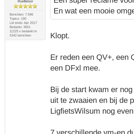
Een super reclame voor
Roeifietser
En wat een mooie omge
Berichten: 7.596
Topics: 190
Lid sinds: Apr 2017
Bedankt: 3661
11225 x bedankt in
Klopt.
5342 berichten
Er reden een QV+, een 
een DFxl mee.
Bij de start kwam er no
uit te zwaaien en bij d
LigfietsWilsum nog even 
7 verschillende vm-en d