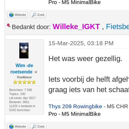
Pro - M5 MinimalBike
Website
Zoek
Willeke_IGKT
,
Fietsb
Bedankt door:
15-Mar-2025, 03:18 PM
Het was weer gezellig.
Wim -de
roetsende
Iets voorbij de helft afg
Roeifietser
graag iets van het schaa
Berichten: 7.596
Topics: 190
Lid sinds: Apr 2017
Bedankt: 3661
Thys 209 Rowingbike
- M5 CHR
11225 x bedankt in
5342 berichten
Pro - M5 MinimalBike
Website
Zoek