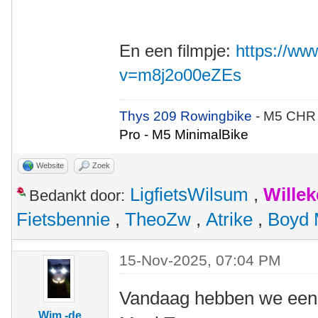
En een filmpje:
https://w
v=m8j2o00eZEs
Thys 209 Rowingbike
- M5 CHR
Pro - M5 MinimalBike
Website
Zoek
LigfietsWilsum
,
Wille
Bedankt door:
Fietsbennie
,
TheoZw
,
Atrike
,
Boyd 
15-Nov-2025, 07:04 PM
Vandaag hebben we een 
Wim -de