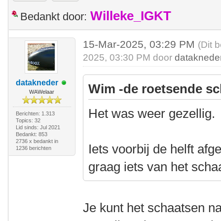
Willeke_IGKT
Bedankt door:
15-Mar-2025, 03:29 PM
(Dit 
2025, 03:30 PM door
dataknede
datakneder
Wim -de roetsende sc
WAWelaar
Het was weer gezellig.
Berichten: 1.313
Topics: 32
Lid sinds: Jul 2021
Bedankt: 853
2736 x bedankt in
Iets voorbij de helft af
1236 berichten
graag iets van het scha
Je kunt het schaatsen nat