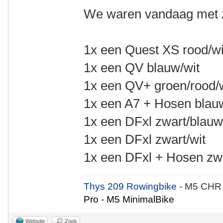
We waren vandaag met z
1x een Quest XS rood/wi
1x een QV blauw/wit
1x een QV+ groen/rood/
1x een A7 + Hosen blau
1x een DFxl zwart/blau
1x een DFxl zwart/wit
1x een DFxl + Hosen zwa
Thys 209 Rowingbike
- M5 CHR
Pro - M5 MinimalBike
Website
Zoek