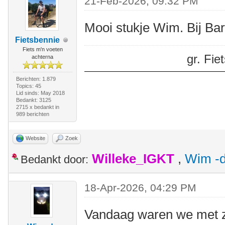
21-Feb-2026, 09:32 PM
Mooi stukje Wim. Bij Ba
Fietsbennie
Fiets m'n voeten
gr. Fi
achterna
Berichten: 1.879
Topics: 45
Lid sinds: May 2018
Bedankt: 3125
2715 x bedankt in
989 berichten
Website
Zoek
Willeke_IGKT
,
Wim -d
Bedankt door:
18-Apr-2026, 04:29 PM
Vandaag waren we met z