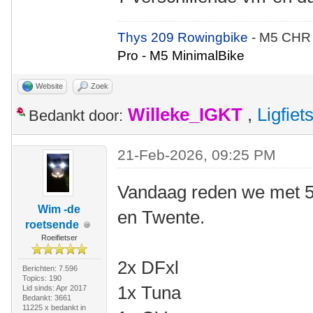
Thys 209 Rowingbike
- M5 CHR
Pro - M5 MinimalBike
Website
Zoek
Willeke_IGKT
,
Ligfie
Bedankt door:
21-Feb-2026, 09:25 PM
Vandaag reden we met 5
Wim -de
en Twente.
roetsende
Roeifietser
2x DFxl
Berichten: 7.596
Topics: 190
1x Tuna
Lid sinds: Apr 2017
Bedankt: 3661
11225 x bedankt in