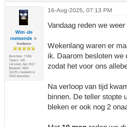
16-Aug-2025, 07:13 PM
Vandaag reden we weer 
Wim -de
roetsende
Wekenlang waren er maa
Roeifietser
ik. Daarom besloten we d
Berichten: 7.596
Topics: 190
zodat het voor ons allebe
Lid sinds: Apr 2017
Bedankt: 3661
11225 x bedankt in
5342 berichten
Na verloop van tijd kw
binnen. De teller stopte u
bleken er ook nog 2 onaa