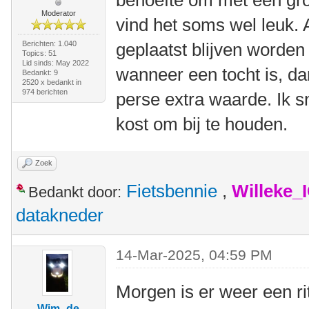
behoefte om met een gr
Moderator
vind het soms wel leuk. A
Berichten: 1.040
geplaatst blijven worden 
Topics: 51
Lid sinds: May 2022
wanneer een tocht is, dan
Bedankt: 9
2520 x bedankt in
974 berichten
perse extra waarde. Ik sn
kost om bij te houden.
Zoek
Fietsbennie
,
Willeke_
Bedankt door:
datakneder
14-Mar-2025, 04:59 PM
Morgen is er weer een rit
Wim -de