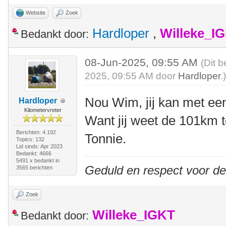
Website
Zoek
Hardloper
,
Willeke_I
Bedankt door:
08-Jun-2025, 09:55 AM
(Dit b
2025, 09:55 AM door
Hardloper
.
Nou Wim, jij kan met ee
Hardloper
Kilometervreter
Want jij weet de 101km te
Berichten: 4.192
Tonnie.
Topics: 132
Lid sinds: Apr 2023
Bedankt: 4666
5491 x bedankt in
Geduld en respect voor d
3565 berichten
Zoek
Willeke_IGKT
Bedankt door: