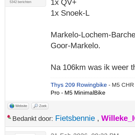
1x QV+
5342 berichten
1x Snoek-L
Markelo-Lochem-Barche
Goor-Markelo.
Na 106km was ik weer th
Thys 209 Rowingbike
- M5 CHR
Pro - M5 MinimalBike
Website
Zoek
Fietsbennie
,
Willeke_
Bedankt door: