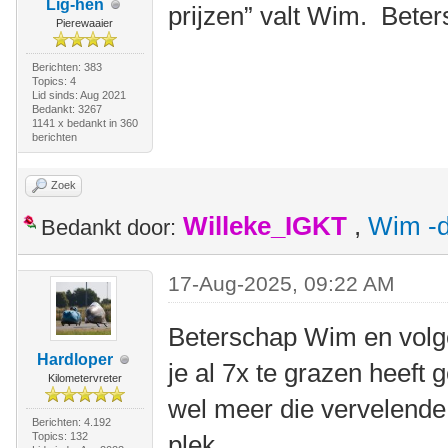
Lig-hen
prijzen” valt Wim. Bete
Pierewaaier
Berichten: 383
Topics: 4
Lid sinds: Aug 2021
Bedankt: 3267
1141 x bedankt in 360
berichten
Zoek
Willeke_IGKT
,
Wim -d
Bedankt door:
17-Aug-2025, 09:22 AM
Beterschap Wim en volge
Hardloper
je al 7x te grazen heeft
Kilometervreter
wel meer die vervelende
Berichten: 4.192
Topics: 132
plek