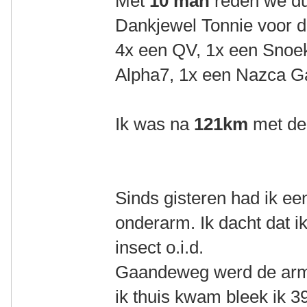
Met
10 man
reden we du
Dankjewel Tonnie voor d
4x een QV, 1x een Snoe
Alpha7, 1x een Nazca 
Ik was na
121km
met de
Sinds gisteren had ik een
onderarm. Ik dacht dat 
insect o.i.d.
Gaandeweg werd de arm 
ik thuis kwam bleek ik 3