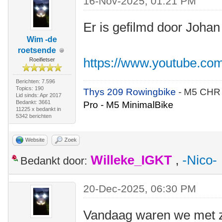
16-Nov-2025, 01:21 PM
Er is gefilmd door Johan
Wim -de
roetsende
https://www.youtube.co
Roeifietser
Berichten: 7.596
Topics: 190
Thys 209 Rowingbike
- M5 CHR
Lid sinds: Apr 2017
Bedankt: 3661
Pro - M5 MinimalBike
11225 x bedankt in
5342 berichten
Website
Zoek
Willeke_IGKT
,
-Nico-
Bedankt door:
20-Dec-2025, 06:30 PM
Vandaag waren we met z'