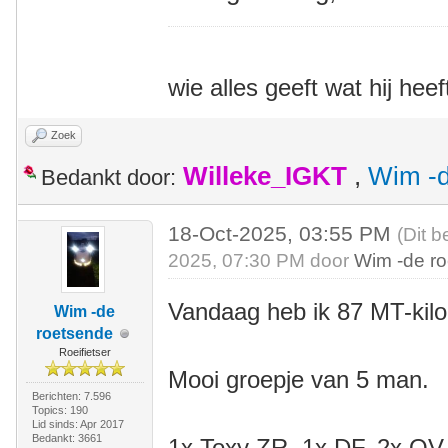
wie alles geeft wat hij heef
Zoek
Willeke_IGKT
,
Wim -d
Bedankt door:
18-Oct-2025, 03:55 PM
(Dit b
2025, 07:30 PM door
Wim -de r
Vandaag heb ik 87 MT-kil
Wim -de
roetsende
Roeifietser
Mooi groepje van 5 man.
Berichten: 7.596
Topics: 190
Lid sinds: Apr 2017
Bedankt: 3661
1x Toxy ZR, 1x DF, 2x QV, 