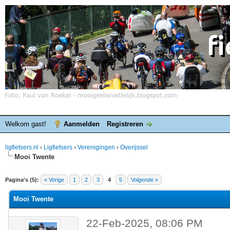
Welkom gast!
Aanmelden
Registreren
ligfietsers.nl
›
Ligfietsers
›
Verenigingen
›
Overijssel
Mooi Twente
elde waardering is 0
Pagina's (5):
« Vorige
1
2
3
4
5
Volgende »
Mooi Twente
22-Feb-2025, 08:06 PM