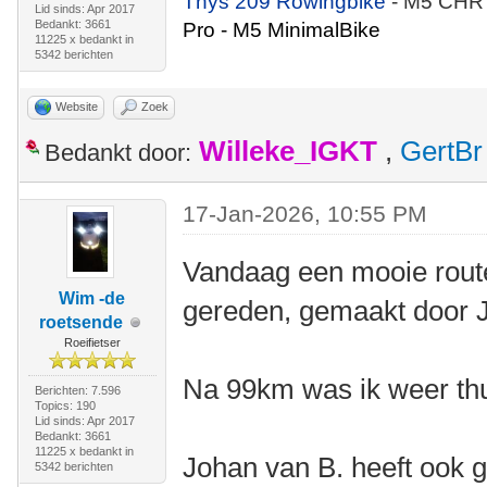
Thys 209 Rowingbike
- M5 CHR
Lid sinds: Apr 2017
Bedankt: 3661
Pro - M5 MinimalBike
11225 x bedankt in
5342 berichten
Website
Zoek
Willeke_IGKT
,
GertBr
Bedankt door:
17-Jan-2026, 10:55 PM
Vandaag een mooie rout
Wim -de
gereden, gemaakt door 
roetsende
Roeifietser
Na 99km was ik weer thu
Berichten: 7.596
Topics: 190
Lid sinds: Apr 2017
Bedankt: 3661
11225 x bedankt in
Johan van B. heeft ook g
5342 berichten