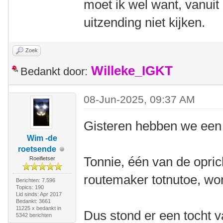
moet ik wel want, vanuit 
uitzending niet kijken.
Zoek
Willeke_IGKT
Bedankt door:
08-Jun-2025, 09:37 AM
Gisteren hebben we een 
Wim -de
roetsende
Tonnie, één van de opri
Roeifietser
routemaker totnutoe, wor
Berichten: 7.596
Topics: 190
Lid sinds: Apr 2017
Bedankt: 3661
11225 x bedankt in
Dus stond er een tocht 
5342 berichten