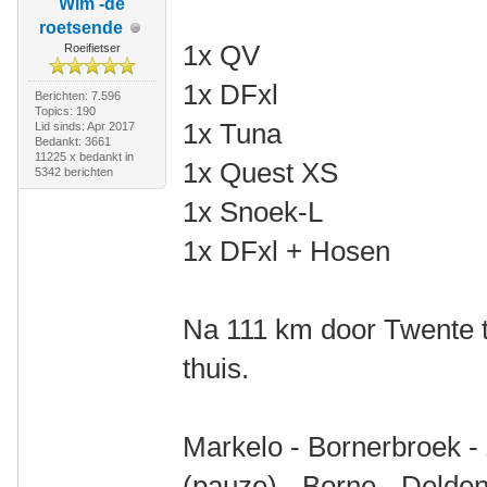
Wim -de
roetsende
1x QV
Roeifietser
1x DFxl
Berichten: 7.596
Topics: 190
1x Tuna
Lid sinds: Apr 2017
Bedankt: 3661
11225 x bedankt in
1x Quest XS
5342 berichten
1x Snoek-L
1x DFxl + Hosen
Na 111 km door Twente t
thuis.
Markelo - Bornerbroek -
(pauze) - Borne - Delden