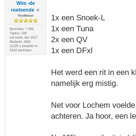
Wim -de
roetsende
1x een Snoek-L
Roeifietser
1x een Tuna
Berichten: 7.596
Topics: 190
2x een QV
Lid sinds: Apr 2017
Bedankt: 3661
11225 x bedankt in
1x een DFxl
5342 berichten
Het werd een rit in een 
namelijk erg mistig.
Net voor Lochem voelde
achteren. Ja hoor, een l