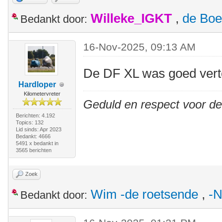
Willeke_IGKT
,
de Boe
Bedankt door:
16-Nov-2025, 09:13 AM
De DF XL was goed ver
Hardloper
Kilometervreter
Geduld en respect voor d
Berichten: 4.192
Topics: 132
Lid sinds: Apr 2023
Bedankt: 4666
5491 x bedankt in
3565 berichten
Zoek
Wim -de roetsende
,
-N
Bedankt door: