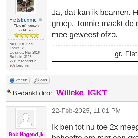
Ja, dat kan ik beamen. H
Fietsbennie
groep. Tonnie maakt de m
Fiets m'n voeten
achterna
mee geweest ofzo.
Berichten: 1.879
Topics: 45
gr. Fi
Lid sinds: May 2018
Bedankt: 3125
2715 x bedankt in
989 berichten
Website
Zoek
Willeke_IGKT
Bedankt door:
22-Feb-2025, 11:01 PM
Ik ben tot nu toe 2x mee
Bob Hagendijk