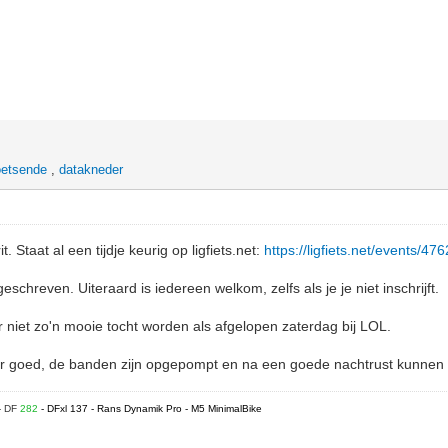
oetsende
,
datakneder
. Staat al een tijdje keurig op ligfiets.net:
https://ligfiets.net/events/476
eschreven. Uiteraard is iedereen welkom, zelfs als je je niet inschrijft.
 niet zo'n mooie tocht worden als afgelopen zaterdag bij LOL.
er goed, de banden zijn opgepompt en na een goede nachtrust kunnen
- DF
282
- DFxl 137 - Rans Dynamik Pro - M5 MinimalBike