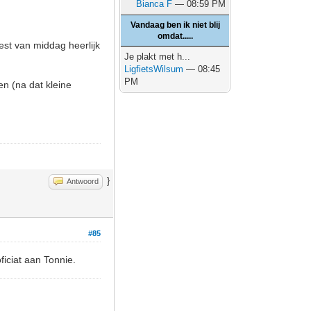
Bianca F
— 08:59 PM
Vandaag ben ik niet blij
omdat.....
est van middag heerlijk
Je plakt met h...
LigfietsWilsum
— 08:45
PM
en (na dat kleine
}
Antwoord
#85
ficiat aan Tonnie.