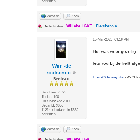
berichten
Website
Zoek
Willeke_IGKT
,
Fietsbennie
Bedankt door:
15-Mar-2025, 03:18 PM
Het was weer gezellig.
Iets voorbij de helft af
Wim -de
roetsende
Thys 209 Rowingbike
- M5 CHR 
Roeifietser
Berichten: 7.593
Topics: 190
Lid sinds: Apr 2017
Bedankt: 3655
11214 x bedankt in 5339
berichten
Website
Zoek
Willeke_IGKT
Bedankt door: