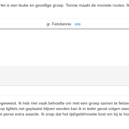
Het is een leuke en gezellige groep. Tonnie maakt de mooiste routes. 
gr. Fietsbennie
site
eegeweest. Ik heb niet vaak behoefte om met een groep samen te fiets
 op ligfiets.net geplaatst blijven worden kan ik in ieder geval volgen wa
iet perse extra waarde. Ik snap dat het tijd/geld/moeite kost om bij te h