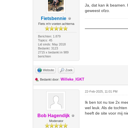
Ja, dat kan ik beamen. 
geweest ofzo.
Fietsbennie
Fiets m'n voeten achterna
Berichten: 1.879
Topics: 45
Lid sinds: May 2018
Bedankt: 3123
2715 x bedankt in 989
berichten
Website
Zoek
Willeke_IGKT
Bedankt door:
22-Feb-2025, 11:01 PM
Ik ben tot nu toe 2x m
wel leuk. Als de tochten
heeft de site voor mij n
Bob Hagendijk
Moderator