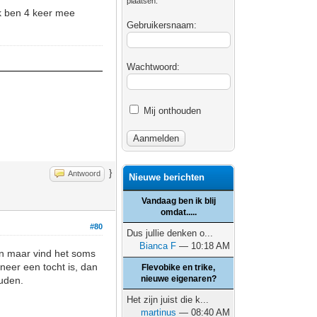
plaatsen.
Ik ben 4 keer mee
Gebruikersnaam:
Wachtwoord:
Mij onthouden
}
Antwoord
Nieuwe berichten
Vandaag ben ik blij
omdat.....
#80
Dus jullie denken o...
Bianca F
— 10:18 AM
en maar vind het soms
nneer een tocht is, dan
Flevobike en trike,
nieuwe eigenaren?
ouden.
Het zijn juist die k...
martinus
— 08:40 AM