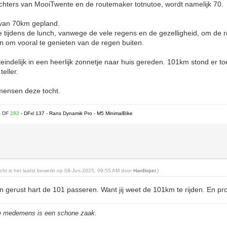
ichters van MooiTwente en de routemaker totnutoe, wordt namelijk 70.
 van 70km gepland.
tijdens de lunch, vanwege de vele regens en de gezelligheid, om de r
ven om vooral te genieten van de regen buiten.
indelijk in een heerlijk zonnetje naar huis gereden. 101km stond er to
eller.
mensen deze tocht.
- DF
282
- DFxl 137 - Rans Dynamik Pro - M5 MinimalBike
richt is het laatst bewerkt op 08-Jun-2025, 09:55 AM door
Hardloper
.)
n gerust hart de 101 passeren. Want jij weet de 101km te rijden. En pro
de medemens is een schone zaak.