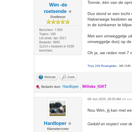
Tonnie, één van de opr
Wim -de
roetsende
Dus stond er een tocht
Roeifietser
Halverwege besloten we 
in de tuinkamer te blij
Berichten: 7.593
Topics: 190
Met een omweggetje uite
Lid sinds: Apr 2017
omweggetje dus) op de t
Bedankt: 3655
11214 x bedankt in 5339
berichten
Oh ja, we reden met 7 
Thys 209 Rowingbike
- M5 CHR 
Website
Zoek
Hardloper
,
Willeke_IGKT
Bedankt door:
08-Jun-2025, 09:55 AM
(Dit be
Nou Wim, jij kan met ee
Hardloper
Geduld en respect voor 
Kilometervreter