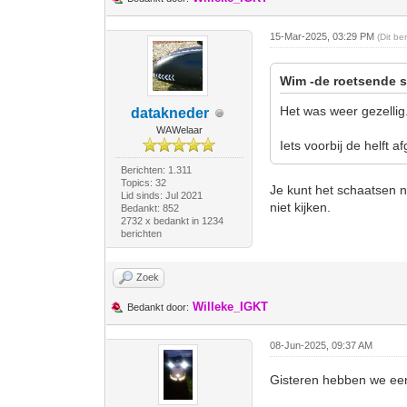
15-Mar-2025, 03:29 PM
(Dit be
Wim -de roetsende s
Het was weer gezellig
datakneder
WAWelaar
Iets voorbij de helft 
Berichten: 1.311
Topics: 32
Je kunt het schaatsen na
Lid sinds: Jul 2021
niet kijken.
Bedankt: 852
2732 x bedankt in 1234
berichten
Zoek
Willeke_IGKT
Bedankt door:
08-Jun-2025, 09:37 AM
Gisteren hebben we een