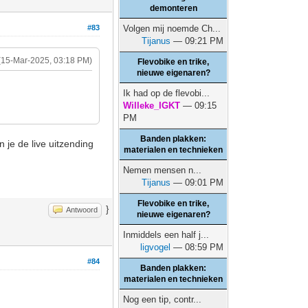
demonteren
#83
Volgen mij noemde Ch...
Tijanus
— 09:21 PM
(15-Mar-2025, 03:18 PM)
Flevobike en trike,
nieuwe eigenaren?
Ik had op de flevobi...
Willeke_IGKT
— 09:15
PM
Banden plakken:
n je de live uitzending
materialen en technieken
Nemen mensen n...
Tijanus
— 09:01 PM
Flevobike en trike,
}
Antwoord
nieuwe eigenaren?
Inmiddels een half j...
ligvogel
— 08:59 PM
#84
Banden plakken:
materialen en technieken
Nog een tip, contr...