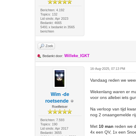
Berichten: 4.192
Topics: 132
Lid sinds: Apr 2023
Bedankt: 4665
5491 x bedankt in 3565
berichten
Zoek
Willeke_IGKT
Bedankt door:
16-Aug-2025, 07:13 PM
Vandaag reden we weer
Wekenlang waren er maa
Wim -de
voor ons allebei iets gu
roetsende
Roeifietser
Na verloop van tijd kwa
nog 2 onaangemelde rijd
Berichten: 7.593
Topics: 190
Met
10 man
reden we du
Lid sinds: Apr 2017
4x een QV, 1x een Sno
Bedankt: 3655