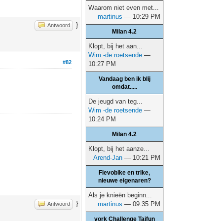
Waarom niet even met...
martinus
— 10:29 PM
}
Antwoord
Milan 4.2
Klopt, bij het aan...
Wim -de roetsende
—
#82
10:27 PM
Vandaag ben ik blij
omdat.....
De jeugd van teg...
Wim -de roetsende
—
10:24 PM
Milan 4.2
Klopt, bij het aanze...
Arend-Jan
— 10:21 PM
Flevobike en trike,
nieuwe eigenaren?
Als je knieën beginn...
}
martinus
— 09:35 PM
Antwoord
vork Challenge Taifun