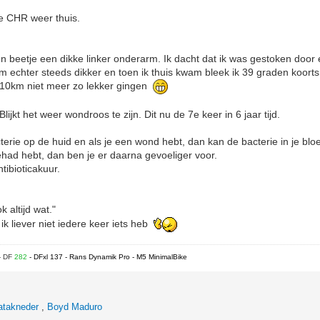
e CHR weer thuis.
n beetje een dikke linker onderarm. Ik dacht dat ik was gestoken door e
echter steeds dikker en toen ik thuis kwam bleek ik 39 graden koort
e 10km niet meer zo lekker gingen
lijkt het weer wondroos te zijn. Dit nu de 7e keer in 6 jaar tijd.
terie op de huid en als je een wond hebt, dan kan de bacterie in je b
gehad hebt, dan ben je er daarna gevoeliger voor.
ibioticakuur.
k altijd wat."
 ik liever niet iedere keer iets heb
- DF
282
- DFxl 137 - Rans Dynamik Pro - M5 MinimalBike
atakneder
,
Boyd Maduro