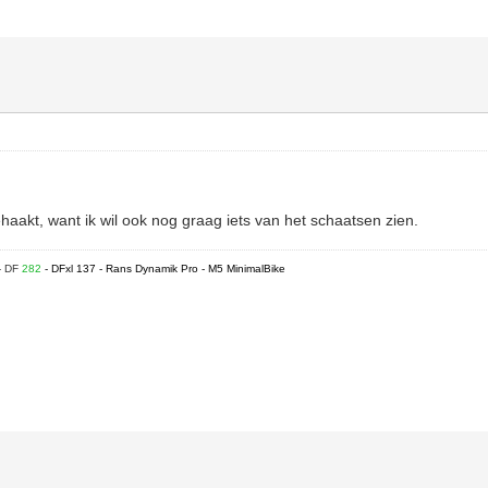
gehaakt, want ik wil ook nog graag iets van het schaatsen zien.
- DF
282
- DFxl 137 - Rans Dynamik Pro - M5 MinimalBike