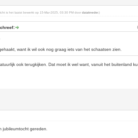
richt is het laatst bewerkt op 15-Mar-2025, 03:30 PM door
datakneder
.)
chreef:
.
afgehaakt, want ik wil ook nog graag iets van het schaatsen zien.
tuurlijk ook terugkijken. Dat moet ik wel want, vanuit het buitenland ku
 jubileumtocht gereden.