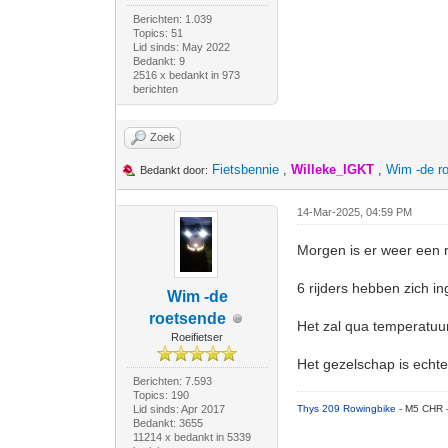
Berichten: 1.039
Topics: 51
Lid sinds: May 2022
Bedankt: 9
2516 x bedankt in 973
berichten
Zoek
Fietsbennie
,
Willeke_IGKT
,
Wim -de r
Bedankt door:
14-Mar-2025, 04:59 PM
Morgen is er weer een rit
6 rijders hebben zich ing
Wim -de
roetsende
Het zal qua temperatuur
Roeifietser
Het gezelschap is echt
Berichten: 7.593
Topics: 190
Lid sinds: Apr 2017
Thys 209 Rowingbike
- M5 CHR 
Bedankt: 3655
11214 x bedankt in 5339