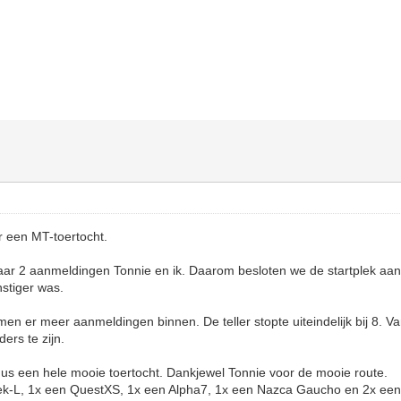
 een MT-toertocht.
r 2 aanmeldingen Tonnie en ik. Daarom besloten we de startplek aan 
nstiger was.
men er meer aanmeldingen binnen. De teller stopte uiteindelijk bij 8. 
ers te zijn.
s een hele mooie toertocht. Dankjewel Tonnie voor de mooie route.
ek-L, 1x een QuestXS, 1x een Alpha7, 1x een Nazca Gaucho en 2x ee