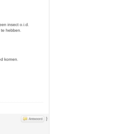
en insect o.i.d.
s te hebben.
loed komen.
}
Antwoord