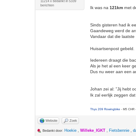
11214 x bedankt in 5339
berichten
Ik was na
121km
met d
Sinds gisteren had ik ee
Gaandeweg werd de arm 
Vandaar dat die laatst
Huisartsenpost gebeld. B
Iedereen draagt die bac
Als je het al een keer 
Dus nu weer aan een ant
Johan zei al: "Jij hebt oo
Ik zal eerlijk zeggen dat
Thys 209 Rowingbike
- M5 CHR 
Website
Zoek
Hoekie
,
Willeke_IGKT
,
Fietsbennie
,
d
Bedankt door: