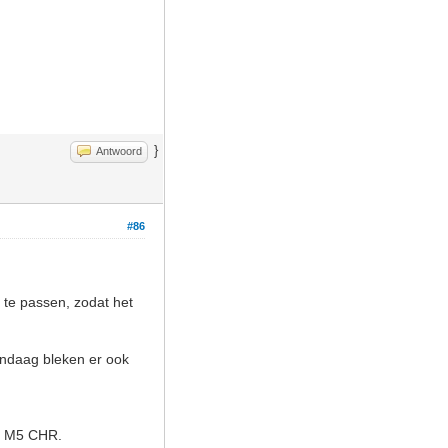
}
Antwoord
#86
te passen, zodat het
Vandaag bleken er ook
n M5 CHR.