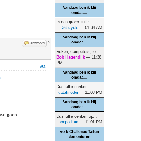
Vandaag ben ik blij
omdat.....
In een groep zulle...
365cycle
— 01:34 AM
Vandaag ben ik blij
omdat.....
}
Antwoord
Roken, computers, te...
Bob Hagendijk
— 11:38
PM
#81
Vandaag ben ik blij
omdat.....
2
Dus jullie denken ...
datakneder
— 11:08 PM
Vandaag ben ik blij
omdat.....
 we gaan.
Dus jullie denken op...
Lopopodium
— 11:01 PM
vork Challenge Taifun
demonteren