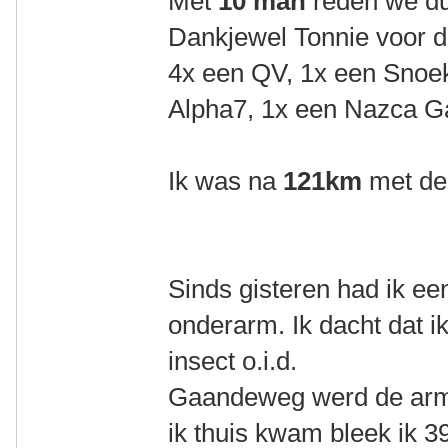
Met
10 man
reden we du
Dankjewel Tonnie voor d
4x een QV, 1x een Snoe
Alpha7, 1x een Nazca 
Ik was na
121km
met de
Sinds gisteren had ik een
onderarm. Ik dacht dat 
insect o.i.d.
Gaandeweg werd de arm 
ik thuis kwam bleek ik 3