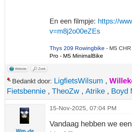
En een filmpje:
https://w
v=m8j2o00eZEs
Thys 209 Rowingbike
- M5 CHR
Pro - M5 MinimalBike
Website
Zoek
LigfietsWilsum
,
Wille
Bedankt door:
Fietsbennie
,
TheoZw
,
Atrike
,
Boyd 
15-Nov-2025, 07:04 PM
Vandaag hebben we een 
Wim -de