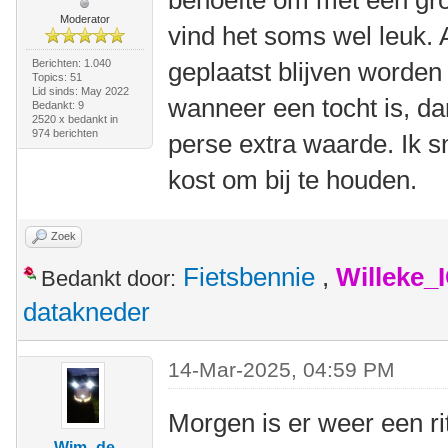
behoefte om met een gr
Moderator
vind het soms wel leuk. A
Berichten: 1.040
geplaatst blijven worden 
Topics: 51
Lid sinds: May 2022
wanneer een tocht is, dan
Bedankt: 9
2520 x bedankt in
974 berichten
perse extra waarde. Ik sn
kost om bij te houden.
Zoek
Fietsbennie
,
Willeke_
Bedankt door:
datakneder
14-Mar-2025, 04:59 PM
Morgen is er weer een rit
Wim -de