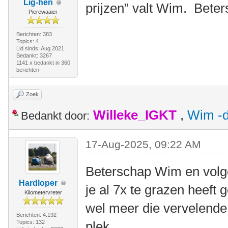
Lig-hen
prijzen” valt Wim. Bete
Pierewaaier
Berichten: 383
Topics: 4
Lid sinds: Aug 2021
Bedankt: 3267
1141 x bedankt in 360
berichten
Zoek
Willeke_IGKT
,
Wim -d
Bedankt door:
17-Aug-2025, 09:22 AM
Beterschap Wim en volge
Hardloper
je al 7x te grazen heeft
Kilometervreter
wel meer die vervelende
Berichten: 4.192
Topics: 132
plek