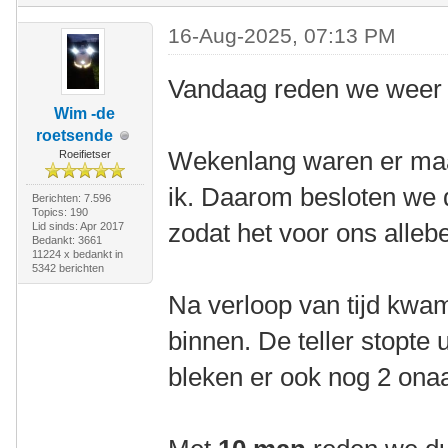
16-Aug-2025, 07:13 PM
Vandaag reden we weer 
Wim -de
roetsende
Wekenlang waren er maa
Roeifietser
ik. Daarom besloten we d
Berichten: 7.596
Topics: 190
zodat het voor ons allebe
Lid sinds: Apr 2017
Bedankt: 3661
11224 x bedankt in
5342 berichten
Na verloop van tijd kw
binnen. De teller stopte u
bleken er ook nog 2 onaa