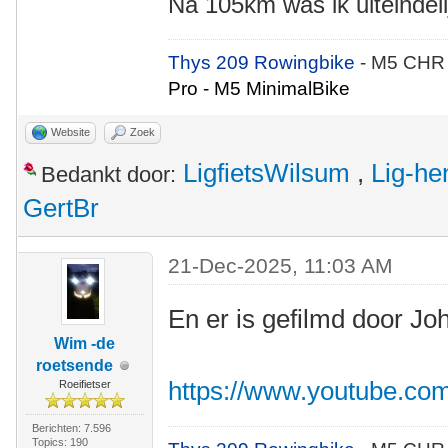
Na 105km was ik uiteindeli
Thys 209 Rowingbike
- M5 CHR
Pro - M5 MinimalBike
Website
Zoek
LigfietsWilsum
,
Lig-he
Bedankt door:
GertBr
21-Dec-2025, 11:03 AM
En er is gefilmd door Jo
Wim -de
roetsende
https://www.youtube.c
Roeifietser
Berichten: 7.596
Topics: 190