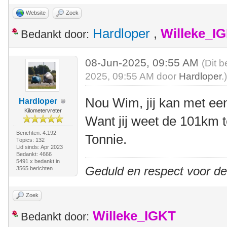
Website
Zoek
Hardloper
,
Willeke_I
Bedankt door:
08-Jun-2025, 09:55 AM
(Dit b
2025, 09:55 AM door
Hardloper
.
Nou Wim, jij kan met ee
Hardloper
Kilometervreter
Want jij weet de 101km te
Berichten: 4.192
Tonnie.
Topics: 132
Lid sinds: Apr 2023
Bedankt: 4666
5491 x bedankt in
Geduld en respect voor d
3565 berichten
Zoek
Willeke_IGKT
Bedankt door: