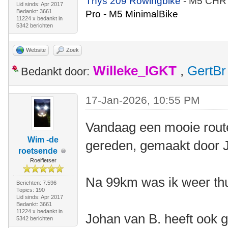
Thys 209 Rowingbike
- M5 CHR
Lid sinds: Apr 2017
Bedankt: 3661
Pro - M5 MinimalBike
11224 x bedankt in
5342 berichten
Website
Zoek
Willeke_IGKT
,
GertBr
Bedankt door:
17-Jan-2026, 10:55 PM
Vandaag een mooie rout
Wim -de
gereden, gemaakt door 
roetsende
Roeifietser
Na 99km was ik weer thu
Berichten: 7.596
Topics: 190
Lid sinds: Apr 2017
Bedankt: 3661
11224 x bedankt in
Johan van B. heeft ook g
5342 berichten