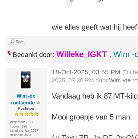
wie alles geeft wat hij heef
Zoek
Willeke_IGKT
,
Wim -d
Bedankt door:
18-Oct-2025, 03:55 PM
(Dit b
2025, 07:30 PM door
Wim -de r
Vandaag heb ik 87 MT-kil
Wim -de
roetsende
Roeifietser
Mooi groepje van 5 man.
Berichten: 7.596
Topics: 190
Lid sinds: Apr 2017
Bedankt: 3661
1x Toxy ZR, 1x DF, 2x QV, 