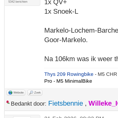
1x QV+
5342 berichten
1x Snoek-L
Markelo-Lochem-Barche
Goor-Markelo.
Na 106km was ik weer th
Thys 209 Rowingbike
- M5 CHR
Pro - M5 MinimalBike
Website
Zoek
Fietsbennie
,
Willeke_
Bedankt door: