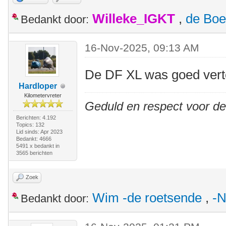
Willeke_IGKT
,
de Boe
Bedankt door:
16-Nov-2025, 09:13 AM
De DF XL was goed ver
Hardloper
Kilometervreter
Geduld en respect voor d
Berichten: 4.192
Topics: 132
Lid sinds: Apr 2023
Bedankt: 4666
5491 x bedankt in
3565 berichten
Zoek
Wim -de roetsende
,
-N
Bedankt door: