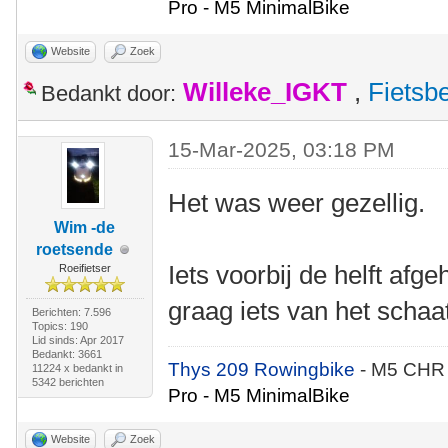
Pro - M5 MinimalBike
Website
Zoek
Willeke_IGKT
,
Fietsb
Bedankt door:
15-Mar-2025, 03:18 PM
Het was weer gezellig.
Wim -de
roetsende
Iets voorbij de helft afg
Roeifietser
graag iets van het schaa
Berichten: 7.596
Topics: 190
Lid sinds: Apr 2017
Bedankt: 3661
Thys 209 Rowingbike
- M5 CHR
11224 x bedankt in
5342 berichten
Pro - M5 MinimalBike
Website
Zoek