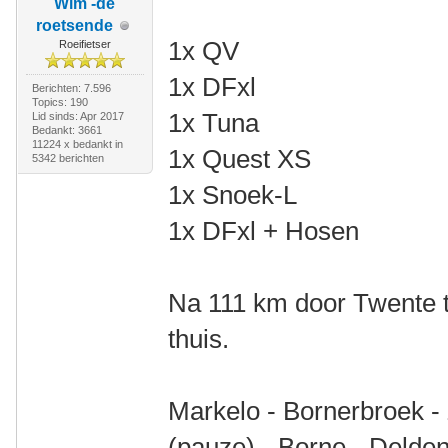
Wim -de
roetsende
1x QV
Roeifietser
1x DFxl
Berichten: 7.596
Topics: 190
1x Tuna
Lid sinds: Apr 2017
Bedankt: 3661
11224 x bedankt in
1x Quest XS
5342 berichten
1x Snoek-L
1x DFxl + Hosen
Na 111 km door Twente t
thuis.
Markelo - Bornerbroek -
(pauze) - Borne - Delden