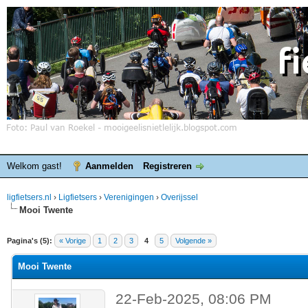
Welkom gast!
Aanmelden
Registreren
ligfietsers.nl
›
Ligfietsers
›
Verenigingen
›
Overijssel
Mooi Twente
elde waardering is 0
Pagina's (5):
« Vorige
1
2
3
4
5
Volgende »
Mooi Twente
22-Feb-2025, 08:06 PM