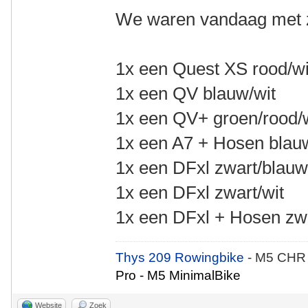
We waren vandaag met z
1x een Quest XS rood/wi
1x een QV blauw/wit
1x een QV+ groen/rood/
1x een A7 + Hosen blau
1x een DFxl zwart/blau
1x een DFxl zwart/wit
1x een DFxl + Hosen zwa
Thys 209 Rowingbike
- M5 CHR
Pro - M5 MinimalBike
Website
Zoek