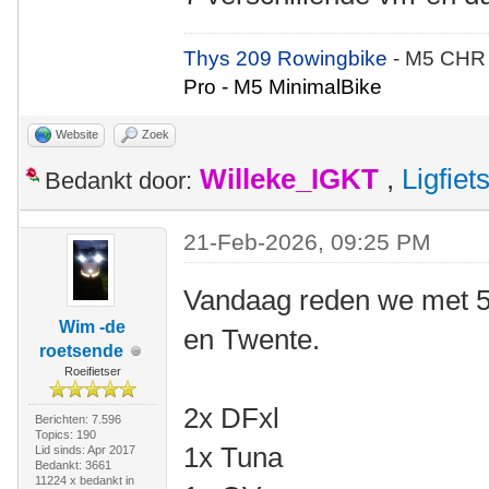
Thys 209 Rowingbike
- M5 CHR
Pro - M5 MinimalBike
Website
Zoek
Willeke_IGKT
,
Ligfie
Bedankt door:
21-Feb-2026, 09:25 PM
Vandaag reden we met 5
Wim -de
en Twente.
roetsende
Roeifietser
2x DFxl
Berichten: 7.596
Topics: 190
1x Tuna
Lid sinds: Apr 2017
Bedankt: 3661
11224 x bedankt in