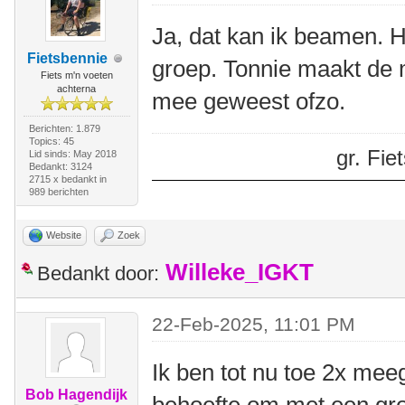
Ja, dat kan ik beamen. H
Fietsbennie
groep. Tonnie maakt de m
Fiets m'n voeten
achterna
mee geweest ofzo.
Berichten: 1.879
Topics: 45
gr. Fi
Lid sinds: May 2018
Bedankt: 3124
2715 x bedankt in
989 berichten
Website
Zoek
Willeke_IGKT
Bedankt door:
22-Feb-2025, 11:01 PM
Ik ben tot nu toe 2x mee
Bob Hagendijk