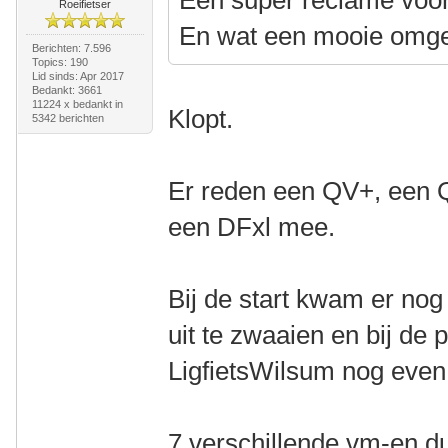
Een super reclame voor
Roeifietser
En wat een mooie omge
Berichten: 7.596
Topics: 190
Lid sinds: Apr 2017
Bedankt: 3661
11224 x bedankt in
Klopt.
5342 berichten
Er reden een QV+, een 
een DFxl mee.
Bij de start kwam er no
uit te zwaaien en bij d
LigfietsWilsum nog even 
7 verschillende vm-en d