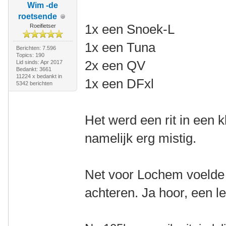
Wim -de
roetsende
1x een Snoek-L
Roeifietser
1x een Tuna
Berichten: 7.596
Topics: 190
2x een QV
Lid sinds: Apr 2017
Bedankt: 3661
11224 x bedankt in
1x een DFxl
5342 berichten
Het werd een rit in een 
namelijk erg mistig.
Net voor Lochem voelde
achteren. Ja hoor, een l