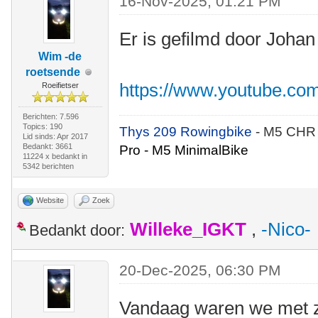
16-Nov-2025, 01:21 PM
Er is gefilmd door Johan
Wim -de
roetsende
https://www.youtube.co
Roeifietser
Berichten: 7.596
Topics: 190
Thys 209 Rowingbike
- M5 CHR
Lid sinds: Apr 2017
Bedankt: 3661
Pro - M5 MinimalBike
11224 x bedankt in
5342 berichten
Website
Zoek
Willeke_IGKT
,
-Nico-
Bedankt door:
20-Dec-2025, 06:30 PM
Vandaag waren we met z'