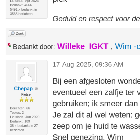
Lid sinds: Apr 2023
Bedankt: 4666
5491 x bedankt in
3565 berichten
Geduld en respect voor d
Zoek
Willeke_IGKT
,
Wim -d
Bedankt door:
17-Aug-2025, 09:36 AM
Bij een afgesloten wonde
Chepap
eventueel een zalfje ter
Fietser
gebruiken; ik smeer dan
Berichten: 66
Je zal dit al wel weten:
Topics: 2
Lid sinds: Jun 2020
Bedankt: 109
zeep om je huid te wass
38 x bedankt in 27
berichten
Snel genezing, Wim