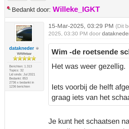
Willeke_IGKT
Bedankt door:
15-Mar-2025, 03:29 PM
(Dit 
2025, 03:30 PM door
dataknede
datakneder
Wim -de roetsende sc
WAWelaar
Het was weer gezellig.
Berichten: 1.313
Topics: 32
Lid sinds: Jul 2021
Bedankt: 853
2736 x bedankt in
Iets voorbij de helft af
1236 berichten
graag iets van het scha
Je kunt het schaatsen nat