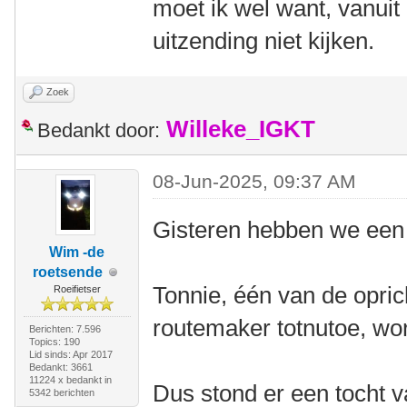
moet ik wel want, vanuit 
uitzending niet kijken.
Zoek
Willeke_IGKT
Bedankt door:
08-Jun-2025, 09:37 AM
Gisteren hebben we een 
Wim -de
roetsende
Tonnie, één van de opri
Roeifietser
routemaker totnutoe, wor
Berichten: 7.596
Topics: 190
Lid sinds: Apr 2017
Bedankt: 3661
11224 x bedankt in
Dus stond er een tocht 
5342 berichten