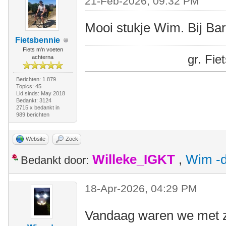
21-Feb-2026, 09:32 PM
Mooi stukje Wim. Bij Ba
Fietsbennie
Fiets m'n voeten
gr. Fi
achterna
Berichten: 1.879
Topics: 45
Lid sinds: May 2018
Bedankt: 3124
2715 x bedankt in
989 berichten
Website
Zoek
Willeke_IGKT
,
Wim -d
Bedankt door:
18-Apr-2026, 04:29 PM
Vandaag waren we met z