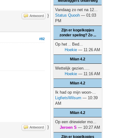
Medeliggers onderweg
Vandaag zo net na 12...
Status Quooh
— 01:03
}
Antwoord
PM
Zijn er kogelkopjes
zonder speling? Zo ...
#82
Op het .. Bed...
Hoekie
— 11:26 AM
Milan 4.2
Wettelijk gezien.....
Hoekie
— 11:16 AM
Milan 4.2
Ik had op mijn woon-...
LigfietsWilsum
— 10:39
AM
Milan 4.2
Op een driewieler mo...
}
Jeroen S
— 10:27 AM
Antwoord
Zijn er kogelkopjes