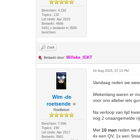
Berichten: 4.192
Topics: 132
Lid sinds: Apr 2023
Bedankt: 4666
5491 x bedankt in 3565
berichten
Zoek
Willeke_IGKT
Bedankt door:
16-Aug-2025, 07:13 PM
Vandaag reden we weer
Wekenlang waren er maa
Wim -de
voor ons allebei iets gu
roetsende
Roeifietser
Na verloop van tijd kwa
nog 2 onaangemelde rijd
Berichten: 7.596
Topics: 190
Met
10 man
reden we du
Lid sinds: Apr 2017
4x een QV, 1x een Sno
Bedankt: 3661