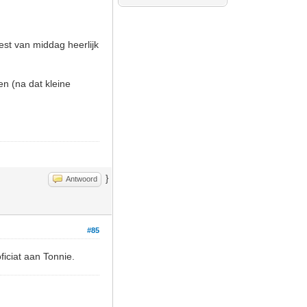
est van middag heerlijk
en (na dat kleine
}
Antwoord
#85
ficiat aan Tonnie.