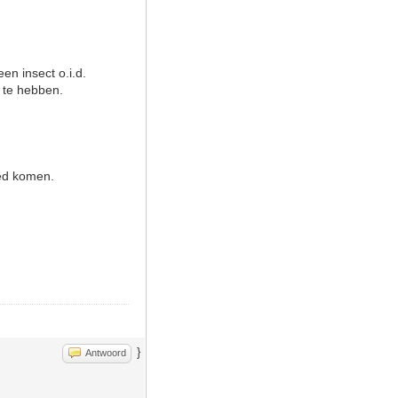
en insect o.i.d.
s te hebben.
loed komen.
}
Antwoord