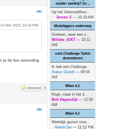
zonder speling? Zo ...
#83
Op het Velomobilforu...
Jeroen S
— 10:19 AM
(15-Mar-2025, 03:18 PM)
Medeliggers onderweg
Gisteren, weer een v...
Willeke_IGKT
— 10:11
AM
vork Challenge Taifun
demonteren
n je de live uitzending
Ik heb een Challenge...
Status Quooh
— 08:56
AM
Milan 4.2
}
Antwoord
Klopt, maar in het d...
Bob Hagendijk
— 12:00
AM
#84
Milan 4.2
Wettelijk gezien moe...
Arend-Jan
— 11:12 PM