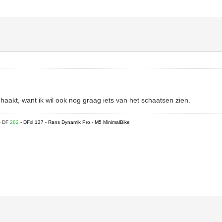
gehaakt, want ik wil ook nog graag iets van het schaatsen zien.
- DF
282
- DFxl 137 - Rans Dynamik Pro - M5 MinimalBike