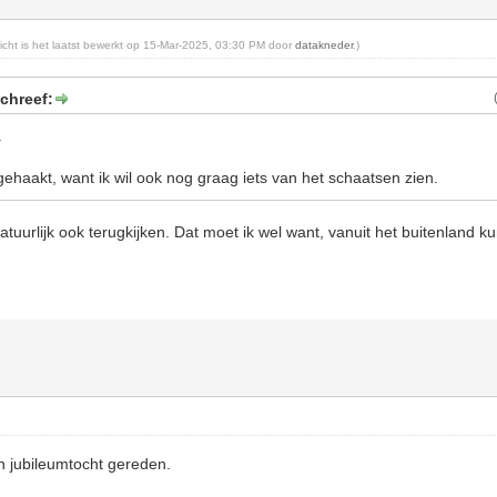
richt is het laatst bewerkt op 15-Mar-2025, 03:30 PM door
datakneder
.)
chreef:
.
afgehaakt, want ik wil ook nog graag iets van het schaatsen zien.
tuurlijk ook terugkijken. Dat moet ik wel want, vanuit het buitenland ku
 jubileumtocht gereden.