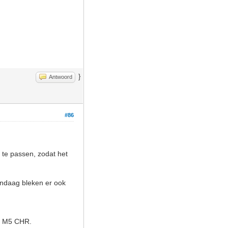
}
Antwoord
#86
te passen, zodat het
Vandaag bleken er ook
n M5 CHR.