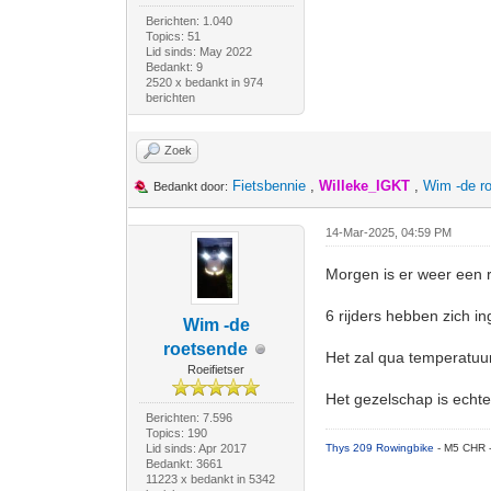
Berichten: 1.040
Topics: 51
Lid sinds: May 2022
Bedankt: 9
2520 x bedankt in 974
berichten
Zoek
Fietsbennie
,
Willeke_IGKT
,
Wim -de r
Bedankt door:
14-Mar-2025, 04:59 PM
Morgen is er weer een rit
6 rijders hebben zich ing
Wim -de
roetsende
Het zal qua temperatuur
Roeifietser
Het gezelschap is echt
Berichten: 7.596
Topics: 190
Lid sinds: Apr 2017
Thys 209 Rowingbike
- M5 CHR 
Bedankt: 3661
11223 x bedankt in 5342