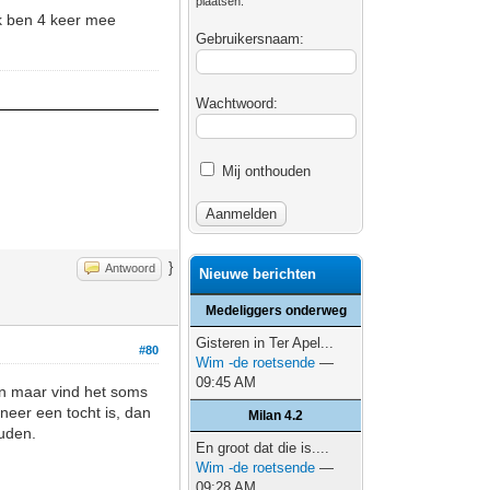
plaatsen.
Ik ben 4 keer mee
Gebruikersnaam:
Wachtwoord:
Mij onthouden
}
Antwoord
Nieuwe berichten
Medeliggers onderweg
Gisteren in Ter Apel...
#80
Wim -de roetsende
—
09:45 AM
en maar vind het soms
nneer een tocht is, dan
Milan 4.2
ouden.
En groot dat die is....
Wim -de roetsende
—
09:28 AM