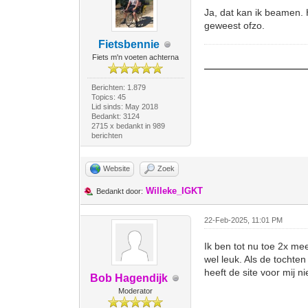
Ja, dat kan ik beamen. 
geweest ofzo.
Fietsbennie
Fiets m'n voeten achterna
Berichten: 1.879
Topics: 45
Lid sinds: May 2018
Bedankt: 3124
2715 x bedankt in 989
berichten
Website
Zoek
Willeke_IGKT
Bedankt door:
22-Feb-2025, 11:01 PM
Ik ben tot nu toe 2x m
wel leuk. Als de tochten
heeft de site voor mij n
Bob Hagendijk
Moderator