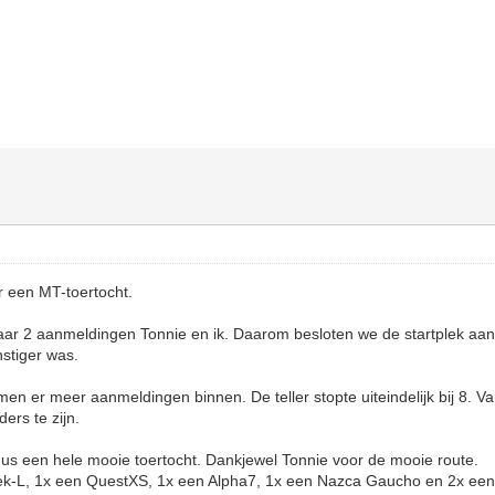
 een MT-toertocht.
r 2 aanmeldingen Tonnie en ik. Daarom besloten we de startplek aan 
nstiger was.
men er meer aanmeldingen binnen. De teller stopte uiteindelijk bij 8. 
ers te zijn.
s een hele mooie toertocht. Dankjewel Tonnie voor de mooie route.
ek-L, 1x een QuestXS, 1x een Alpha7, 1x een Nazca Gaucho en 2x ee