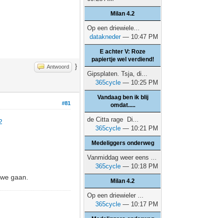
Milan 4.2
Op een driewiele...
datakneder
— 10:47 PM
E achter V: Roze
papiertje wel verdiend!
}
Antwoord
Gipsplaten. Tsja, di...
365cycle
— 10:25 PM
Vandaag ben ik blij
#81
omdat.....
de Citta rage Di...
2
365cycle
— 10:21 PM
Medeliggers onderweg
Vanmiddag weer eens ...
365cycle
— 10:18 PM
 we gaan.
Milan 4.2
Op een driewieler ...
365cycle
— 10:17 PM