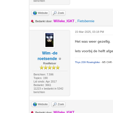
berichten
Website
Zoek
Willeke_IGKT
,
Fietsbennie
Bedankt door:
15-Mar-2025, 03:18 PM
Het was weer gezellig.
Iets voorbij de helft af
Wim -de
roetsende
Thys 209 Rowingbike
- M5 CHR 
Roeifietser
Berichten: 7.596
Topics: 190
Lid sinds: Apr 2017
Bedankt: 3661
11223 x bedankt in 5342
berichten
Website
Zoek
Willeke_IGKT
Bedankt door: