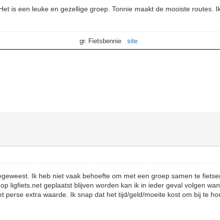
Het is een leuke en gezellige groep. Tonnie maakt de mooiste routes. 
gr. Fietsbennie
site
eegeweest. Ik heb niet vaak behoefte om met een groep samen te fiets
 op ligfiets.net geplaatst blijven worden kan ik in ieder geval volgen wa
iet perse extra waarde. Ik snap dat het tijd/geld/moeite kost om bij te h