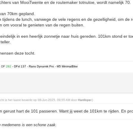
ichters van MooiTwente en de routemaker totnutoe, wordt namelijk 70.
 van 70km gepland.
tijdens de lunch, vanwege de vele regens en de gezelligheid, om de r
ven om vooral te genieten van de regen buiten.
indelijk in een heerlijk zonnetje naar huis gereden. 101km stond er to
eller.
mensen deze tocht.
- DF
282
- DFxl 137 - Rans Dynamik Pro - M5 MinimalBike
richt is het laatst bewerkt op 08-Jun-2025, 09:55 AM door
Hardloper
.)
n gerust hart de 101 passeren. Want jij weet de 101km te rijden. En pro
de medemens is een schone zaak.