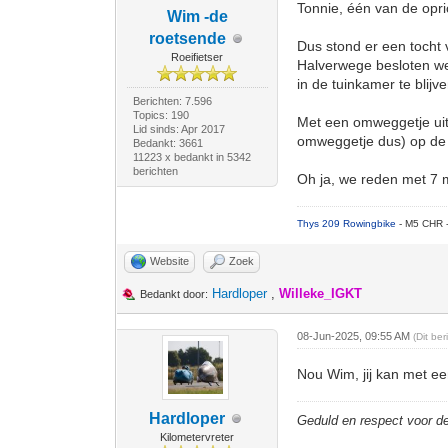
Tonnie, één van de opr
Wim -de
roetsende
Dus stond er een tocht
Roeifietser
Halverwege besloten we 
in de tuinkamer te blij
Berichten: 7.596
Topics: 190
Met een omweggetje uite
Lid sinds: Apr 2017
omweggetje dus) op de t
Bedankt: 3661
11223 x bedankt in 5342
berichten
Oh ja, we reden met 7 
Thys 209 Rowingbike
- M5 CHR 
Website
Zoek
Hardloper
,
Willeke_IGKT
Bedankt door:
08-Jun-2025, 09:55 AM
(Dit be
Nou Wim, jij kan met ee
Hardloper
Geduld en respect voor 
Kilometervreter