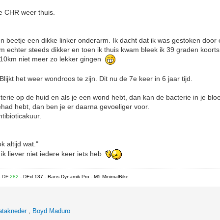
e CHR weer thuis.
n beetje een dikke linker onderarm. Ik dacht dat ik was gestoken door e
echter steeds dikker en toen ik thuis kwam bleek ik 39 graden koort
e 10km niet meer zo lekker gingen
lijkt het weer wondroos te zijn. Dit nu de 7e keer in 6 jaar tijd.
terie op de huid en als je een wond hebt, dan kan de bacterie in je b
gehad hebt, dan ben je er daarna gevoeliger voor.
ibioticakuur.
k altijd wat."
 ik liever niet iedere keer iets heb
- DF
282
- DFxl 137 - Rans Dynamik Pro - M5 MinimalBike
atakneder
,
Boyd Maduro