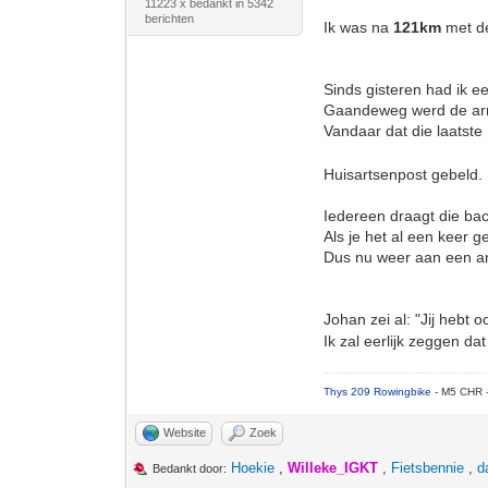
11223 x bedankt in 5342
berichten
Ik was na
121km
met d
Sinds gisteren had ik ee
Gaandeweg werd de arm 
Vandaar dat die laatst
Huisartsenpost gebeld. B
Iedereen draagt die bac
Als je het al een keer 
Dus nu weer aan een ant
Johan zei al: "Jij hebt oo
Ik zal eerlijk zeggen dat
Thys 209 Rowingbike
- M5 CHR 
Website
Zoek
Hoekie
,
Willeke_IGKT
,
Fietsbennie
,
d
Bedankt door: