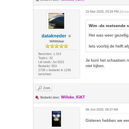
15-Mar-2025, 03:29 PM
(Dit be
Wim -de roetsende s
Het was weer gezellig
datakneder
WAWelaar
Iets voorbij de helft 
Berichten: 1.313
Topics: 32
Je kunt het schaatsen na
Lid sinds: Jul 2021
niet kijken.
Bedankt: 853
2736 x bedankt in 1236
berichten
Zoek
Willeke_IGKT
Bedankt door:
08-Jun-2025, 09:37 AM
Gisteren hebben we een