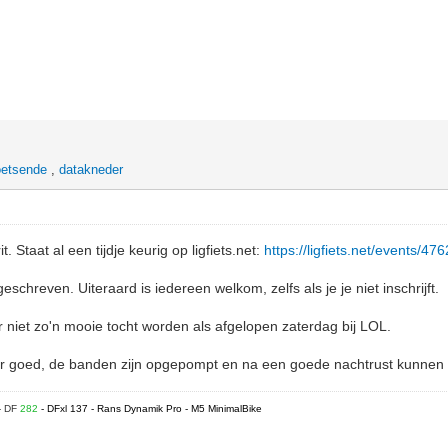
oetsende
,
datakneder
. Staat al een tijdje keurig op ligfiets.net:
https://ligfiets.net/events/476
eschreven. Uiteraard is iedereen welkom, zelfs als je je niet inschrijft.
 niet zo'n mooie tocht worden als afgelopen zaterdag bij LOL.
er goed, de banden zijn opgepompt en na een goede nachtrust kunnen
- DF
282
- DFxl 137 - Rans Dynamik Pro - M5 MinimalBike