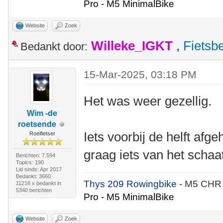
Pro - M5 MinimalBike
Website
Zoek
Willeke_IGKT
,
Fietsb
Bedankt door:
15-Mar-2025, 03:18 PM
Het was weer gezellig.
Wim -de
roetsende
Iets voorbij de helft afg
Roeifietser
graag iets van het schaa
Berichten: 7.594
Topics: 190
Lid sinds: Apr 2017
Bedankt: 3660
Thys 209 Rowingbike
- M5 CHR
11216 x bedankt in
5340 berichten
Pro - M5 MinimalBike
Website
Zoek