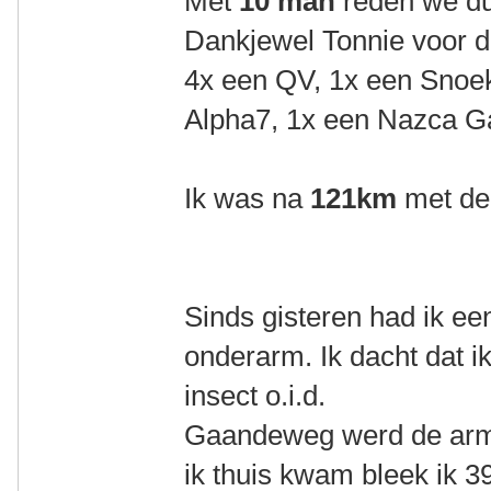
Met
10 man
reden we du
Dankjewel Tonnie voor d
4x een QV, 1x een Snoe
Alpha7, 1x een Nazca 
Ik was na
121km
met de
Sinds gisteren had ik een
onderarm. Ik dacht dat 
insect o.i.d.
Gaandeweg werd de arm 
ik thuis kwam bleek ik 3