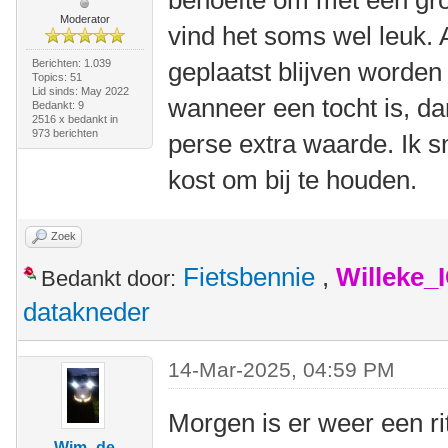
behoefte om met een gr
Moderator
vind het soms wel leuk. A
Berichten: 1.039
geplaatst blijven worden 
Topics: 51
Lid sinds: May 2022
wanneer een tocht is, dan
Bedankt: 9
2516 x bedankt in
973 berichten
perse extra waarde. Ik sn
kost om bij te houden.
Zoek
Fietsbennie
,
Willeke_
Bedankt door:
datakneder
14-Mar-2025, 04:59 PM
Morgen is er weer een rit
Wim -de