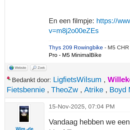
En een filmpje:
https://w
v=m8j2o00eZEs
Thys 209 Rowingbike
- M5 CHR
Pro - M5 MinimalBike
Website
Zoek
LigfietsWilsum
,
Wille
Bedankt door:
Fietsbennie
,
TheoZw
,
Atrike
,
Boyd 
15-Nov-2025, 07:04 PM
Vandaag hebben we een 
Wim -de