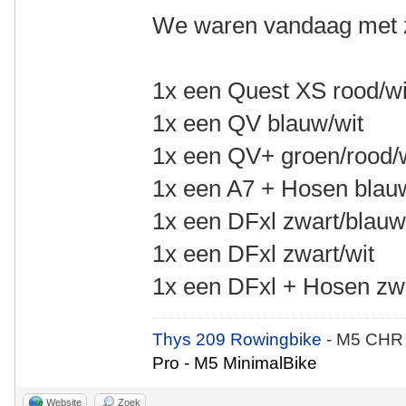
We waren vandaag met z
1x een Quest XS rood/wi
1x een QV blauw/wit
1x een QV+ groen/rood/
1x een A7 + Hosen blau
1x een DFxl zwart/blau
1x een DFxl zwart/wit
1x een DFxl + Hosen zwa
Thys 209 Rowingbike
- M5 CHR
Pro - M5 MinimalBike
Website
Zoek