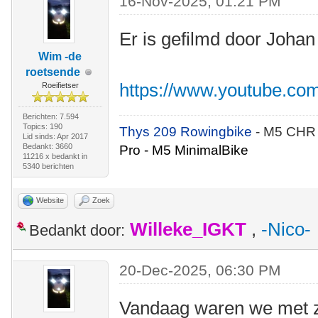
16-Nov-2025, 01:21 PM
Er is gefilmd door Johan
Wim -de
roetsende
https://www.youtube.co
Roeifietser
Berichten: 7.594
Topics: 190
Thys 209 Rowingbike
- M5 CHR
Lid sinds: Apr 2017
Bedankt: 3660
Pro - M5 MinimalBike
11216 x bedankt in
5340 berichten
Website
Zoek
Willeke_IGKT
,
-Nico-
Bedankt door:
20-Dec-2025, 06:30 PM
Vandaag waren we met z'