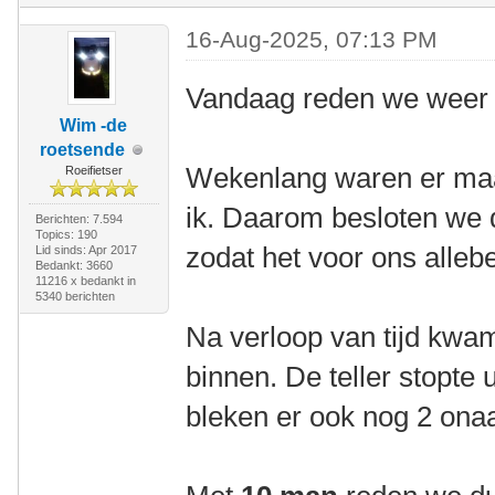
16-Aug-2025, 07:13 PM
Vandaag reden we weer 
Wim -de
roetsende
Wekenlang waren er maa
Roeifietser
ik. Daarom besloten we d
Berichten: 7.594
Topics: 190
zodat het voor ons allebe
Lid sinds: Apr 2017
Bedankt: 3660
11216 x bedankt in
5340 berichten
Na verloop van tijd kw
binnen. De teller stopte u
bleken er ook nog 2 onaa