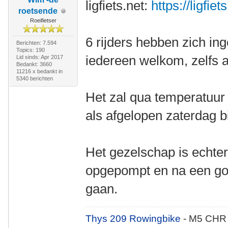
ligfiets.net:
https://ligfie
roetsende
Roeifietser
6 rijders hebben zich in
Berichten: 7.594
Topics: 190
iedereen welkom, zelfs als
Lid sinds: Apr 2017
Bedankt: 3660
11216 x bedankt in
5340 berichten
Het zal qua temperatuur 
als afgelopen zaterdag b
Het gezelschap is echter
opgepompt en na een go
gaan.
Thys 209 Rowingbike
- M5 CHR