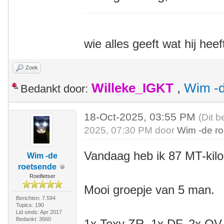
wie alles geeft wat hij heef
Zoek
Willeke_IGKT
,
Wim -d
Bedankt door:
18-Oct-2025, 03:55 PM
(Dit b
2025, 07:30 PM door
Wim -de r
Vandaag heb ik 87 MT-kil
Wim -de
roetsende
Roeifietser
Mooi groepje van 5 man.
Berichten: 7.594
Topics: 190
Lid sinds: Apr 2017
Bedankt: 3660
1x Toxy ZR, 1x DF, 2x QV, 