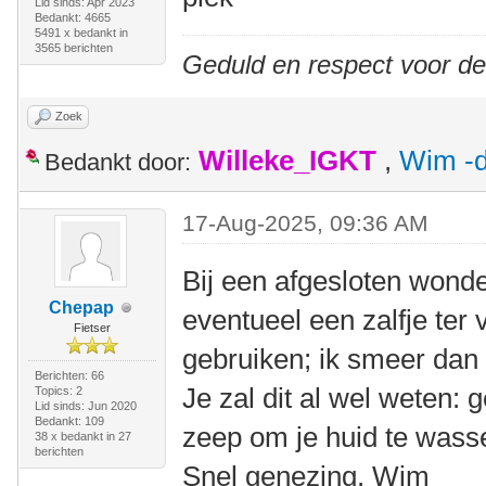
Lid sinds: Apr 2023
Bedankt: 4665
5491 x bedankt in
3565 berichten
Geduld en respect voor d
Zoek
Willeke_IGKT
,
Wim -d
Bedankt door:
17-Aug-2025, 09:36 AM
Bij een afgesloten wonde
Chepap
eventueel een zalfje ter
Fietser
gebruiken; ik smeer dan
Berichten: 66
Je zal dit al wel weten:
Topics: 2
Lid sinds: Jun 2020
Bedankt: 109
zeep om je huid te wass
38 x bedankt in 27
berichten
Snel genezing, Wim