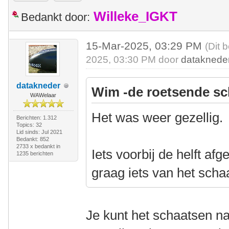
Willeke_IGKT
Bedankt door:
15-Mar-2025, 03:29 PM
(Dit 
2025, 03:30 PM door
dataknede
datakneder
Wim -de roetsende sc
WAWelaar
Het was weer gezellig.
Berichten: 1.312
Topics: 32
Lid sinds: Jul 2021
Bedankt: 852
2733 x bedankt in
Iets voorbij de helft af
1235 berichten
graag iets van het scha
Je kunt het schaatsen nat