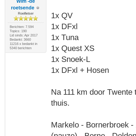
Wim -de
roetsende
1x QV
Roeifietser
1x DFxl
Berichten: 7.594
Topics: 190
1x Tuna
Lid sinds: Apr 2017
Bedankt: 3660
11216 x bedankt in
1x Quest XS
5340 berichten
1x Snoek-L
1x DFxl + Hosen
Na 111 km door Twente t
thuis.
Markelo - Bornerbroek -
(pauze) - Borne - Delden