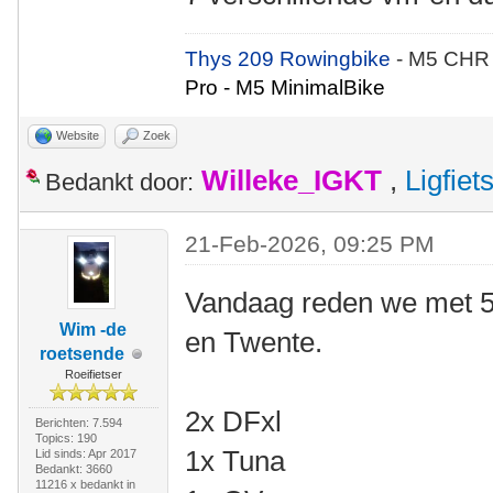
Thys 209 Rowingbike
- M5 CHR
Pro - M5 MinimalBike
Website
Zoek
Willeke_IGKT
,
Ligfie
Bedankt door:
21-Feb-2026, 09:25 PM
Vandaag reden we met 5
Wim -de
en Twente.
roetsende
Roeifietser
2x DFxl
Berichten: 7.594
Topics: 190
1x Tuna
Lid sinds: Apr 2017
Bedankt: 3660
11216 x bedankt in