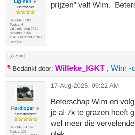
Lig-hen
prijzen” valt Wim. Bete
Pierewaaier
Berichten: 383
Topics: 4
Lid sinds: Aug 2021
Bedankt: 3266
1141 x bedankt in 360
berichten
Zoek
Willeke_IGKT
,
Wim -d
Bedankt door:
17-Aug-2025, 09:22 AM
Beterschap Wim en volge
Hardloper
je al 7x te grazen heeft
Kilometervreter
wel meer die vervelende
Berichten: 4.192
Topics: 132
plek