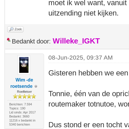
moet ik wel want, vanuit 
uitzending niet kijken.
Zoek
Willeke_IGKT
Bedankt door:
08-Jun-2025, 09:37 AM
Gisteren hebben we een 
Wim -de
roetsende
Tonnie, één van de opri
Roeifietser
routemaker totnutoe, wor
Berichten: 7.594
Topics: 190
Lid sinds: Apr 2017
Bedankt: 3660
11216 x bedankt in
Dus stond er een tocht 
5340 berichten