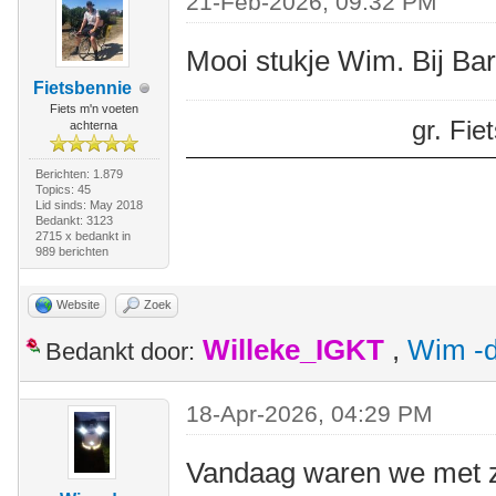
21-Feb-2026, 09:32 PM
Mooi stukje Wim. Bij Ba
Fietsbennie
Fiets m'n voeten
gr. Fi
achterna
Berichten: 1.879
Topics: 45
Lid sinds: May 2018
Bedankt: 3123
2715 x bedankt in
989 berichten
Website
Zoek
Willeke_IGKT
,
Wim -d
Bedankt door:
18-Apr-2026, 04:29 PM
Vandaag waren we met z