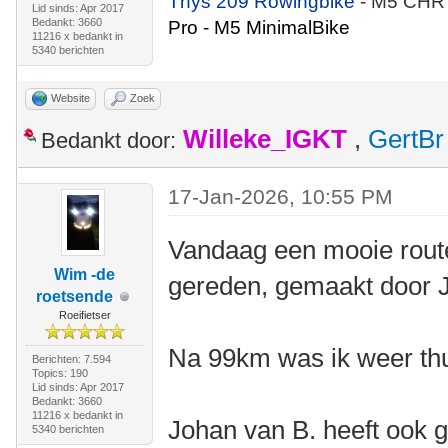
Thys 209 Rowingbike
- M5 CHR
Lid sinds: Apr 2017
Bedankt: 3660
Pro - M5 MinimalBike
11216 x bedankt in
5340 berichten
Website
Zoek
Willeke_IGKT
,
GertBr
Bedankt door:
17-Jan-2026, 10:55 PM
Vandaag een mooie rout
Wim -de
gereden, gemaakt door 
roetsende
Roeifietser
Na 99km was ik weer thu
Berichten: 7.594
Topics: 190
Lid sinds: Apr 2017
Bedankt: 3660
11216 x bedankt in
Johan van B. heeft ook g
5340 berichten