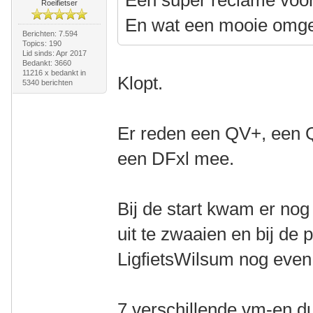
Een super reclame voor
Roeifietser
En wat een mooie omge
Berichten: 7.594
Topics: 190
Lid sinds: Apr 2017
Bedankt: 3660
11216 x bedankt in
Klopt.
5340 berichten
Er reden een QV+, een 
een DFxl mee.
Bij de start kwam er no
uit te zwaaien en bij d
LigfietsWilsum nog even 
7 verschillende vm-en d