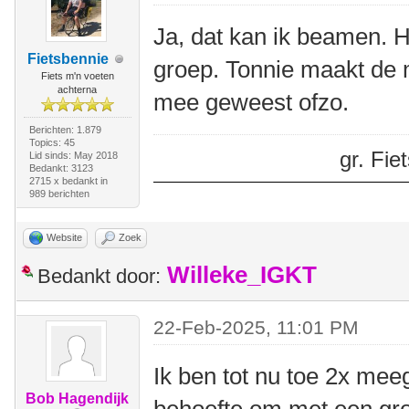
Ja, dat kan ik beamen. H
Fietsbennie
groep. Tonnie maakt de m
Fiets m'n voeten
achterna
mee geweest ofzo.
Berichten: 1.879
Topics: 45
gr. Fi
Lid sinds: May 2018
Bedankt: 3123
2715 x bedankt in
989 berichten
Website
Zoek
Willeke_IGKT
Bedankt door:
22-Feb-2025, 11:01 PM
Ik ben tot nu toe 2x mee
Bob Hagendijk