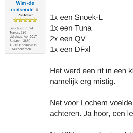
Wim -de
roetsende
1x een Snoek-L
Roeifietser
1x een Tuna
Berichten: 7.594
Topics: 190
2x een QV
Lid sinds: Apr 2017
Bedankt: 3660
11216 x bedankt in
1x een DFxl
5340 berichten
Het werd een rit in een 
namelijk erg mistig.
Net voor Lochem voelde
achteren. Ja hoor, een l