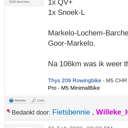
1x QV+
5340 berichten
1x Snoek-L
Markelo-Lochem-Barche
Goor-Markelo.
Na 106km was ik weer th
Thys 209 Rowingbike
- M5 CHR
Pro - M5 MinimalBike
Website
Zoek
Fietsbennie
,
Willeke_
Bedankt door: