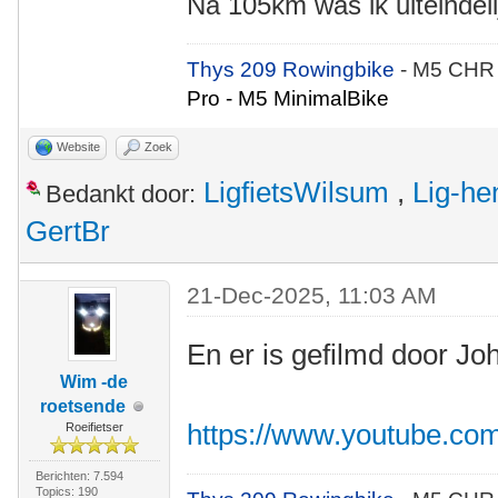
Na 105km was ik uiteindeli
Thys 209 Rowingbike
- M5 CHR
Pro - M5 MinimalBike
Website
Zoek
LigfietsWilsum
,
Lig-he
Bedankt door:
GertBr
21-Dec-2025, 11:03 AM
En er is gefilmd door Jo
Wim -de
roetsende
https://www.youtube.c
Roeifietser
Berichten: 7.594
Topics: 190