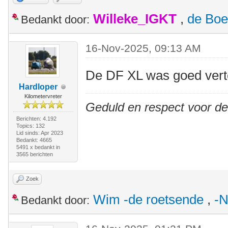
Willeke_IGKT
,
de Boe
Bedankt door:
16-Nov-2025, 09:13 AM
De DF XL was goed ver
Hardloper
Kilometervreter
Geduld en respect voor d
Berichten: 4.192
Topics: 132
Lid sinds: Apr 2023
Bedankt: 4665
5491 x bedankt in
3565 berichten
Zoek
Wim -de roetsende
,
-N
Bedankt door: