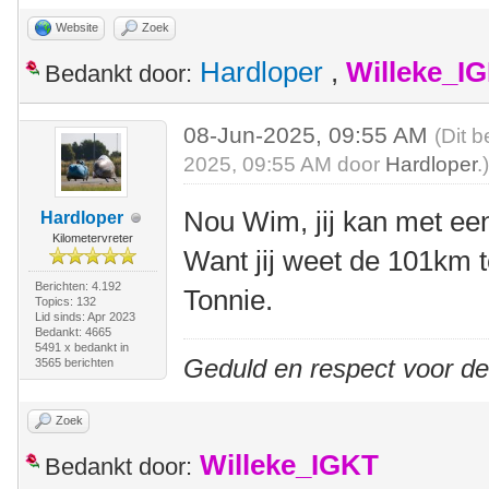
Website
Zoek
Hardloper
,
Willeke_I
Bedankt door:
08-Jun-2025, 09:55 AM
(Dit b
2025, 09:55 AM door
Hardloper
.
Nou Wim, jij kan met ee
Hardloper
Kilometervreter
Want jij weet de 101km te
Berichten: 4.192
Tonnie.
Topics: 132
Lid sinds: Apr 2023
Bedankt: 4665
5491 x bedankt in
Geduld en respect voor d
3565 berichten
Zoek
Willeke_IGKT
Bedankt door: