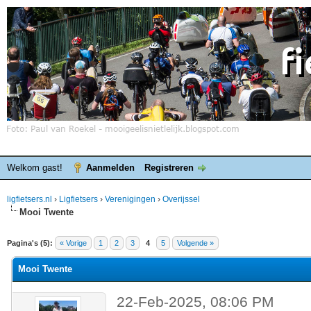
Welkom gast!
Aanmelden
Registreren
ligfietsers.nl
›
Ligfietsers
›
Verenigingen
›
Overijssel
Mooi Twente
elde waardering is 0
Pagina's (5):
« Vorige
1
2
3
4
5
Volgende »
Mooi Twente
22-Feb-2025, 08:06 PM