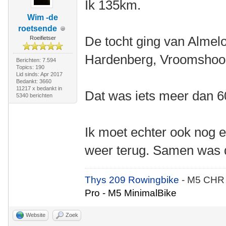
Ik 135km.
Wim -de
roetsende
De tocht ging van Almel
Roeifietser
Hardenberg, Vroomshoop
Berichten: 7.594
Topics: 190
Lid sinds: Apr 2017
Bedankt: 3660
11217 x bedankt in
Dat was iets meer dan 
5340 berichten
Ik moet echter ook nog e
weer terug. Samen was 
Thys 209 Rowingbike
- M5 CHR
Pro - M5 MinimalBike
Website
Zoek