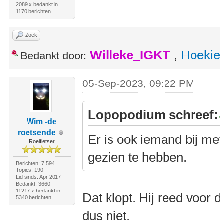
2089 x bedankt in
1170 berichten
Zoek
Willeke_IGKT
,
Hoekie
Bedankt door:
05-Sep-2023, 09:22 PM
Lopopodium schreef:
Wim -de
roetsende
Er is ook iemand bij me
Roeifietser
gezien te hebben.
Berichten: 7.594
Topics: 190
Lid sinds: Apr 2017
Bedankt: 3660
11217 x bedankt in
Dat klopt. Hij reed voor
5340 berichten
dus niet.