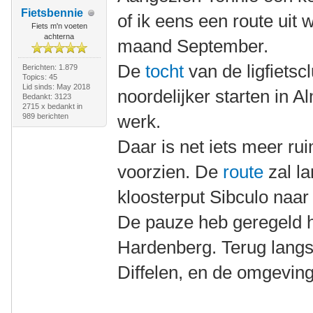
Fietsbennie
of ik eens een route uit
Fiets m'n voeten
achterna
maand September.
De
tocht
van de ligfietsc
Berichten: 1.879
Topics: 45
Lid sinds: May 2018
noordelijker starten in A
Bedankt: 3123
2715 x bedankt in
werk.
989 berichten
Daar is net iets meer ru
voorzien. De
route
zal l
kloosterput Sibculo naa
De pauze heb geregeld 
Hardenberg. Terug langs
Diffelen, en de omgevi