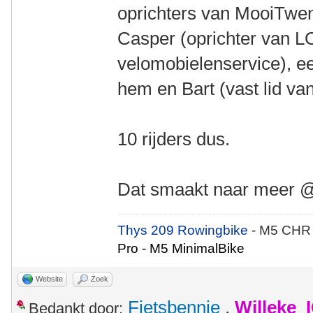
oprichters van MooiTwent
Casper (oprichter van L
velomobielenservice), e
hem en Bart (vast lid v
10 rijders dus.
Dat smaakt naar meer 
Thys 209 Rowingbike
- M5 CHR
Pro - M5 MinimalBike
Website
Zoek
Fietsbennie
,
Willeke_
Bedankt door: