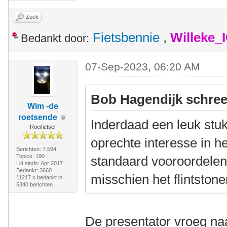
Zoek
Fietsbennie
,
Willeke_
Bedankt door:
07-Sep-2023, 06:20 AM
Bob Hagendijk schree
Wim -de
roetsende
Inderdaad een leuk stuk
Roeifietser
oprechte interesse in h
Berichten: 7.594
Topics: 190
standaard vooroordelen
Lid sinds: Apr 2017
Bedankt: 3660
misschien het flintstone
11217 x bedankt in
5340 berichten
De presentator vroeg na