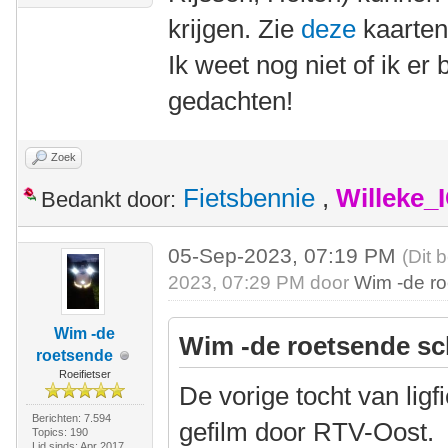
krijgen. Zie
deze
kaarten
Ik weet nog niet of ik er
gedachten!
Zoek
Fietsbennie
,
Willeke_
Bedankt door:
05-Sep-2023, 07:19 PM
(Dit 
2023, 07:29 PM door
Wim -de r
Wim -de
Wim -de roetsende sc
roetsende
Roeifietser
De vorige tocht van lig
Berichten: 7.594
gefilm door RTV-Oost.
Topics: 190
Lid sinds: Apr 2017