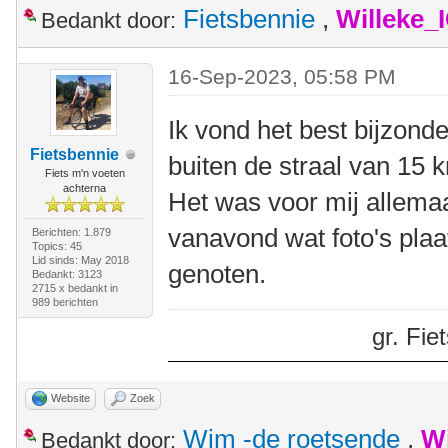
Fietsbennie
,
Willeke_
Bedankt door:
16-Sep-2023, 05:58 PM
Ik vond het best bijzond
Fietsbennie
buiten de straal van 15 
Fiets m'n voeten
achterna
Het was voor mij allemaa
vanavond wat foto's plaa
Berichten: 1.879
Topics: 45
Lid sinds: May 2018
genoten.
Bedankt: 3123
2715 x bedankt in
989 berichten
gr. Fi
Website
Zoek
Wim -de roetsende
,
W
Bedankt door: