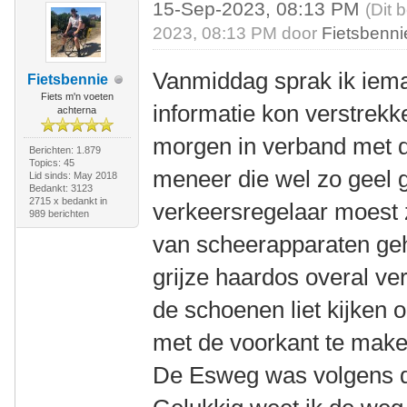
15-Sep-2023, 08:13 PM
(Dit 
2023, 08:13 PM door
Fietsbenni
Vanmiddag sprak ik iem
Fietsbennie
Fiets m'n voeten
informatie kon verstrekk
achterna
morgen in verband met d
Berichten: 1.879
Topics: 45
meneer die wel zo geel 
Lid sinds: May 2018
Bedankt: 3123
2715 x bedankt in
verkeersregelaar moest z
989 berichten
van scheerapparaten geh
grijze haardos overal v
de schoenen liet kijken o
met de voorkant te mak
De Esweg was volgens d