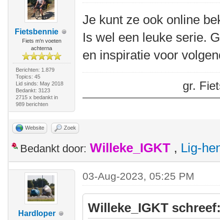
Je kunt ze ook online be
Fietsbennie
Is wel een leuke serie. 
Fiets m'n voeten
achterna
en inspiratie voor volgen
Berichten: 1.879
Topics: 45
gr. Fi
Lid sinds: May 2018
Bedankt: 3123
2715 x bedankt in
989 berichten
Website
Zoek
Willeke_IGKT
,
Lig-he
Bedankt door:
03-Aug-2023, 05:25 PM
Willeke_IGKT schreef
Hardloper