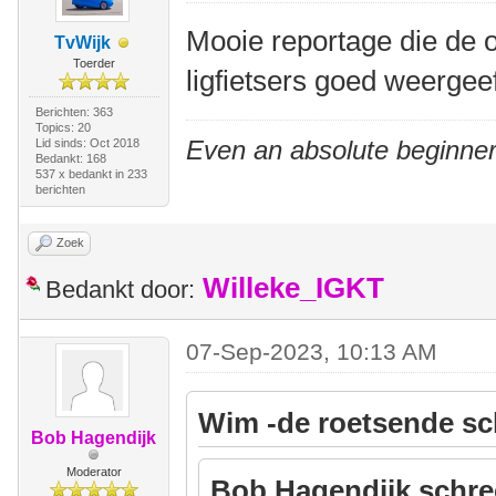
Mooie reportage die de 
TvWijk
Toerder
ligfietsers goed weergeef
Berichten: 363
Topics: 20
Even an absolute beginner
Lid sinds: Oct 2018
Bedankt: 168
537 x bedankt in 233
berichten
Zoek
Willeke_IGKT
Bedankt door:
07-Sep-2023, 10:13 AM
Wim -de roetsende sc
Bob Hagendijk
Moderator
Bob Hagendijk schre