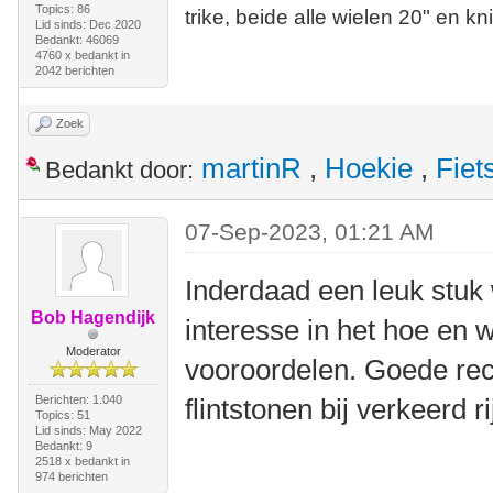
Topics: 86
trike, beide alle wielen 20" en kn
Lid sinds: Dec 2020
Bedankt: 46069
4760 x bedankt in
2042 berichten
Zoek
martinR
,
Hoekie
,
Fiet
Bedankt door:
07-Sep-2023, 01:21 AM
Inderdaad een leuk stuk 
Bob Hagendijk
interesse in het hoe en
Moderator
vooroordelen. Goede rec
Berichten: 1.040
flintstonen bij verkeerd r
Topics: 51
Lid sinds: May 2022
Bedankt: 9
2518 x bedankt in
974 berichten