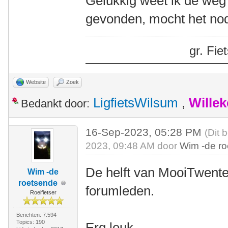
Gelukkig weet ik de weg e
gevonden, mocht het nodi
gr. Fi
Website
Zoek
LigfietsWilsum
,
Wille
Bedankt door:
16-Sep-2023, 05:28 PM
(Dit 
2023, 09:48 AM door
Wim -de r
De helft van MooiTwente
Wim -de
roetsende
forumleden.
Roeifietser
Berichten: 7.594
Topics: 190
Erg leuk.