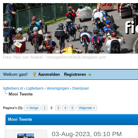
Welkom gast!
Aanmelden
Registreren
ligfietsers.nl
›
Ligfietsers
›
Verenigingen
›
Overijssel
Mooi Twente
elde waardering is 0
Pagina's (5):
« Vorige
1
2
3
4
5
Volgende »
Mooi Twente
03-Aug-2023, 05:10 PM