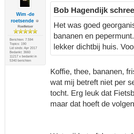
Bob Hagendijk schree
Wim -de
roetsende
Het was goed georganis
Roeifietser
bananen en pepermunt.
Berichten: 7.594
Topics: 190
lekker dichtbij huis. Vo
Lid sinds: Apr 2017
Bedankt: 3660
11217 x bedankt in
5340 berichten
Koffie, thee, bananen, f
wat mij betreft niet per 
tocht. Erg leuk dat Fiet
maar dat hoeft de volgen