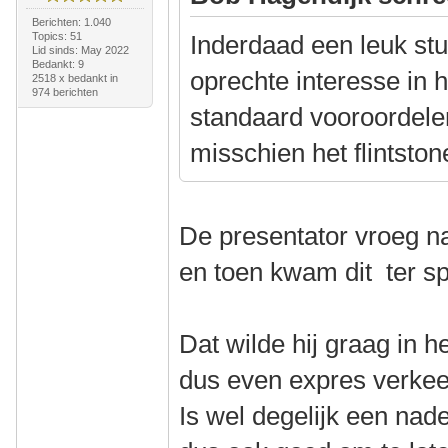
Berichten: 1.040
Topics: 51
Inderdaad een leuk stu
Lid sinds: May 2022
Bedankt: 9
oprechte interesse in 
2518 x bedankt in
974 berichten
standaard vooroordele
misschien het flintston
De presentator vroeg n
en toen kwam dit ter s
Dat wilde hij graag in 
dus even expres verkeer
Is wel degelijk een nad