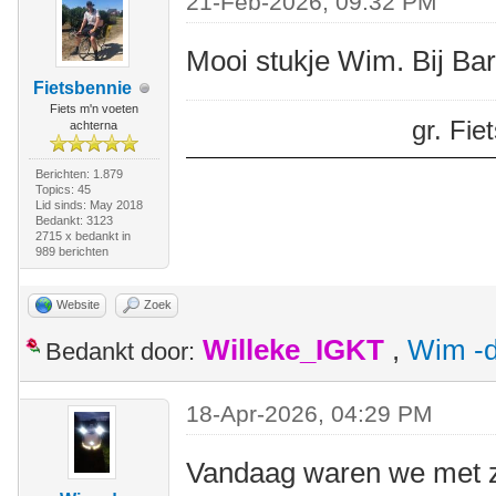
21-Feb-2026, 09:32 PM
Mooi stukje Wim. Bij Ba
Fietsbennie
Fiets m'n voeten
gr. Fi
achterna
Berichten: 1.879
Topics: 45
Lid sinds: May 2018
Bedankt: 3123
2715 x bedankt in
989 berichten
Website
Zoek
Willeke_IGKT
,
Wim -d
Bedankt door:
18-Apr-2026, 04:29 PM
Vandaag waren we met z