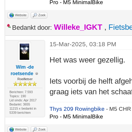
Pro - M5 MinimalBike
Website
Zoek
Willeke_IGKT
,
Fietsb
Bedankt door:
15-Mar-2025, 03:18 PM
Het was weer gezellig.
Wim -de
roetsende
Iets voorbij de helft afg
Roeifietser
graag iets van het schaa
Berichten: 7.593
Topics: 190
Lid sinds: Apr 2017
Bedankt: 3655
Thys 209 Rowingbike
- M5 CHR
11215 x bedankt in
5339 berichten
Pro - M5 MinimalBike
Website
Zoek