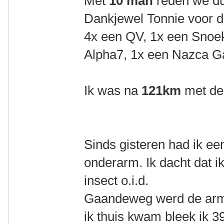
Met
10 man
reden we du
Dankjewel Tonnie voor d
4x een QV, 1x een Snoe
Alpha7, 1x een Nazca 
Ik was na
121km
met de
Sinds gisteren had ik een
onderarm. Ik dacht dat 
insect o.i.d.
Gaandeweg werd de arm 
ik thuis kwam bleek ik 3