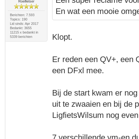
Een super reclame voor
Roeifietser
En wat een mooie omge
Berichten: 7.593
Topics: 190
Lid sinds: Apr 2017
Bedankt: 3655
11215 x bedankt in
Klopt.
5339 berichten
Er reden een QV+, een 
een DFxl mee.
Bij de start kwam er no
uit te zwaaien en bij d
LigfietsWilsum nog even 
7 verschillende vm-en d