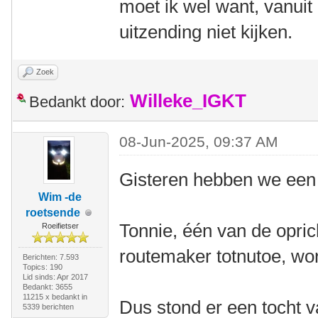
moet ik wel want, vanuit 
uitzending niet kijken.
Zoek
Willeke_IGKT
Bedankt door:
08-Jun-2025, 09:37 AM
Gisteren hebben we een 
Wim -de
roetsende
Tonnie, één van de opri
Roeifietser
routemaker totnutoe, wor
Berichten: 7.593
Topics: 190
Lid sinds: Apr 2017
Bedankt: 3655
11215 x bedankt in
Dus stond er een tocht 
5339 berichten