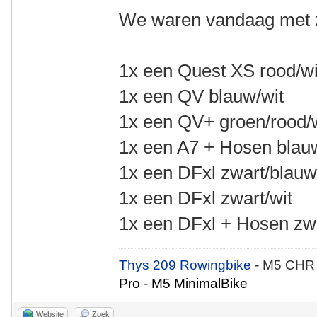
We waren vandaag met z
1x een Quest XS rood/wi
1x een QV blauw/wit
1x een QV+ groen/rood/
1x een A7 + Hosen blau
1x een DFxl zwart/blau
1x een DFxl zwart/wit
1x een DFxl + Hosen zwa
Thys 209 Rowingbike
- M5 CHR
Pro - M5 MinimalBike
Website
Zoek