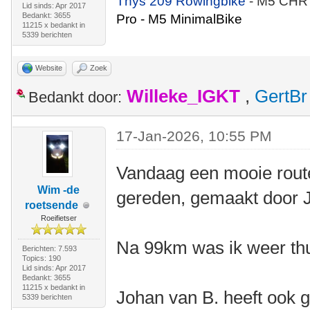
Thys 209 Rowingbike
- M5 CHR
Lid sinds: Apr 2017
Bedankt: 3655
Pro - M5 MinimalBike
11215 x bedankt in
5339 berichten
Website
Zoek
Willeke_IGKT
,
GertBr
Bedankt door:
17-Jan-2026, 10:55 PM
Vandaag een mooie rout
Wim -de
gereden, gemaakt door 
roetsende
Roeifietser
Na 99km was ik weer thu
Berichten: 7.593
Topics: 190
Lid sinds: Apr 2017
Bedankt: 3655
11215 x bedankt in
Johan van B. heeft ook g
5339 berichten