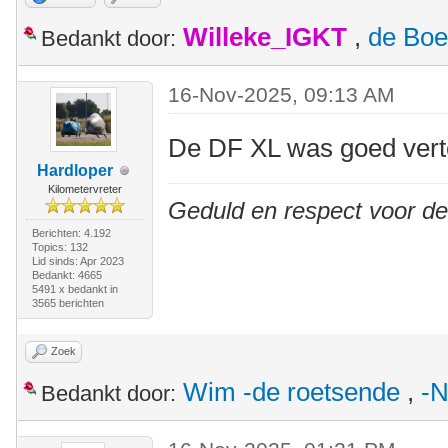
Willeke_IGKT
,
de Boe
Bedankt door:
16-Nov-2025, 09:13 AM
De DF XL was goed ver
Hardloper
Kilometervreter
Geduld en respect voor d
Berichten: 4.192
Topics: 132
Lid sinds: Apr 2023
Bedankt: 4665
5491 x bedankt in
3565 berichten
Zoek
Wim -de roetsende
,
-N
Bedankt door: