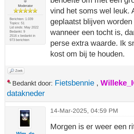
behoefte om met een gr
Moderator
vind het soms wel leuk. A
Berichten: 1.039
geplaatst blijven worden 
Topics: 51
Lid sinds: May 2022
wanneer een tocht is, dan
Bedankt: 9
2516 x bedankt in
973 berichten
perse extra waarde. Ik sn
kost om bij te houden.
Zoek
Fietsbennie
,
Willeke_
Bedankt door:
datakneder
14-Mar-2025, 04:59 PM
Morgen is er weer een rit
Wim -de