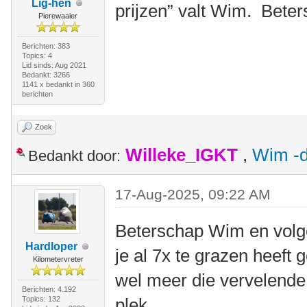
Lig-hen
prijzen” valt Wim. Bete
Pierewaaier
Berichten: 383
Topics: 4
Lid sinds: Aug 2021
Bedankt: 3266
1141 x bedankt in 360
berichten
Zoek
Willeke_IGKT
,
Wim -d
Bedankt door:
17-Aug-2025, 09:22 AM
Beterschap Wim en volge
Hardloper
je al 7x te grazen heeft
Kilometervreter
wel meer die vervelende
Berichten: 4.192
Topics: 132
plek