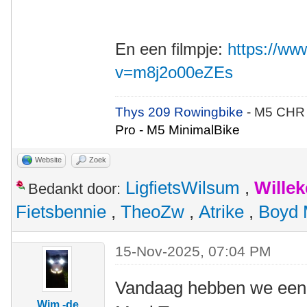
En een filmpje:
https://w
v=m8j2o00eZEs
Thys 209 Rowingbike
- M5 CHR
Pro - M5 MinimalBike
Website
Zoek
LigfietsWilsum
,
Wille
Bedankt door:
Fietsbennie
,
TheoZw
,
Atrike
,
Boyd 
15-Nov-2025, 07:04 PM
Vandaag hebben we een 
Wim -de