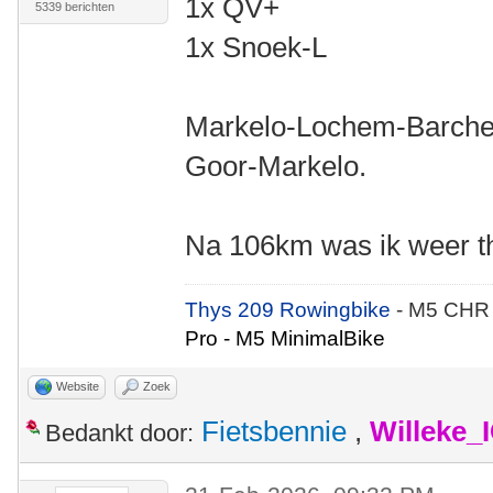
1x QV+
5339 berichten
1x Snoek-L
Markelo-Lochem-Barche
Goor-Markelo.
Na 106km was ik weer th
Thys 209 Rowingbike
- M5 CHR
Pro - M5 MinimalBike
Website
Zoek
Fietsbennie
,
Willeke_
Bedankt door: