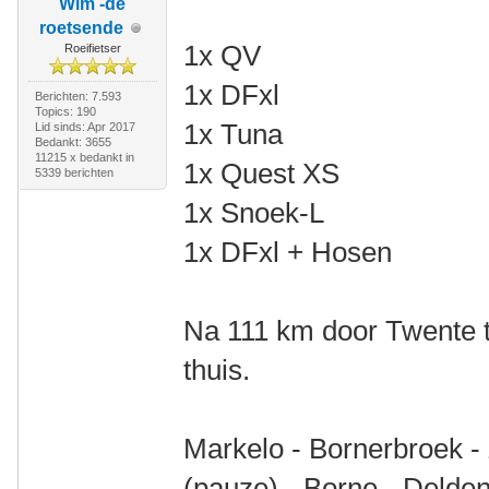
Wim -de
roetsende
1x QV
Roeifietser
1x DFxl
Berichten: 7.593
Topics: 190
1x Tuna
Lid sinds: Apr 2017
Bedankt: 3655
11215 x bedankt in
1x Quest XS
5339 berichten
1x Snoek-L
1x DFxl + Hosen
Na 111 km door Twente t
thuis.
Markelo - Bornerbroek -
(pauze) - Borne - Delden