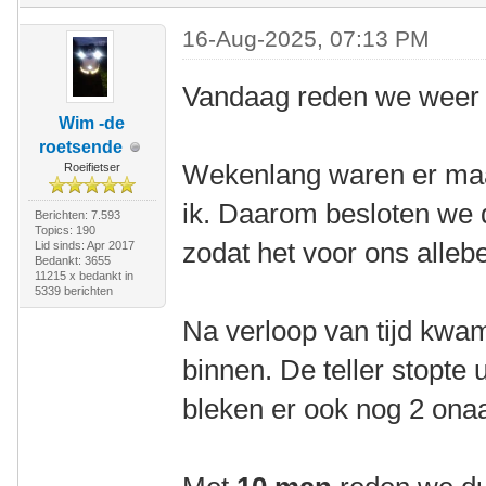
16-Aug-2025, 07:13 PM
Vandaag reden we weer 
Wim -de
roetsende
Wekenlang waren er maa
Roeifietser
ik. Daarom besloten we d
Berichten: 7.593
Topics: 190
zodat het voor ons allebe
Lid sinds: Apr 2017
Bedankt: 3655
11215 x bedankt in
5339 berichten
Na verloop van tijd kw
binnen. De teller stopte u
bleken er ook nog 2 onaa