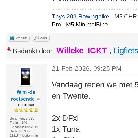
Thys 209 Rowingbike
- M5 CHR
Pro - M5 MinimalBike
Website
Zoek
Willeke_IGKT
,
Ligfie
Bedankt door:
21-Feb-2026, 09:25 PM
Vandaag reden we met 5
Wim -de
en Twente.
roetsende
Roeifietser
2x DFxl
Berichten: 7.593
Topics: 190
1x Tuna
Lid sinds: Apr 2017
Bedankt: 3655
11215 x bedankt in