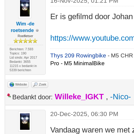
16-Nov-2025, 01:21 PM
Er is gefilmd door Johan
Wim -de
roetsende
https://www.youtube.co
Roeifietser
Berichten: 7.593
Topics: 190
Thys 209 Rowingbike
- M5 CHR
Lid sinds: Apr 2017
Bedankt: 3655
Pro - M5 MinimalBike
11215 x bedankt in
5339 berichten
Website
Zoek
Willeke_IGKT
,
-Nico-
Bedankt door:
20-Dec-2025, 06:30 PM
Vandaag waren we met z'