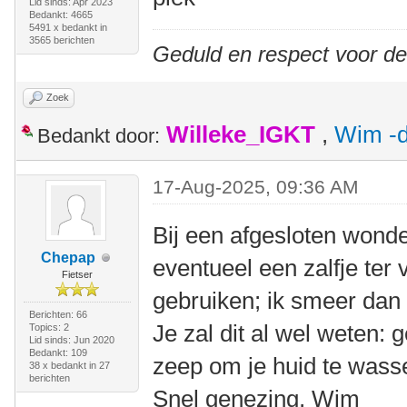
Lid sinds: Apr 2023
Bedankt: 4665
5491 x bedankt in
3565 berichten
Geduld en respect voor d
Zoek
Willeke_IGKT
,
Wim -d
Bedankt door:
17-Aug-2025, 09:36 AM
Bij een afgesloten wonde
Chepap
eventueel een zalfje ter
Fietser
gebruiken; ik smeer dan
Berichten: 66
Je zal dit al wel weten:
Topics: 2
Lid sinds: Jun 2020
Bedankt: 109
zeep om je huid te wass
38 x bedankt in 27
berichten
Snel genezing, Wim