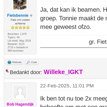
Ja, dat kan ik beamen. H
Fietsbennie
groep. Tonnie maakt de m
Fiets m'n voeten
achterna
mee geweest ofzo.
Berichten: 1.879
Topics: 45
gr. Fi
Lid sinds: May 2018
Bedankt: 3123
2715 x bedankt in
989 berichten
Website
Zoek
Willeke_IGKT
Bedankt door:
22-Feb-2025, 11:01 PM
Ik ben tot nu toe 2x mee
Bob Hagendijk