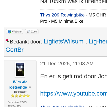
Na 105km was ik uiteindeli
Thys 209 Rowingbike
- M5 CHR
Pro - M5 MinimalBike
Website
Zoek
LigfietsWilsum
,
Lig-he
Bedankt door:
GertBr
21-Dec-2025, 11:03 AM
En er is gefilmd door Jo
Wim -de
roetsende
https://www.youtube.c
Roeifietser
Berichten: 7.593
Topics: 190