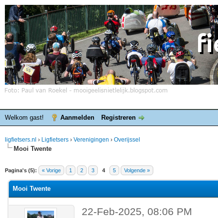
Welkom gast!
Aanmelden
Registreren
ligfietsers.nl
›
Ligfietsers
›
Verenigingen
›
Overijssel
Mooi Twente
elde waardering is 0
Pagina's (5):
« Vorige
1
2
3
4
5
Volgende »
Mooi Twente
22-Feb-2025, 08:06 PM