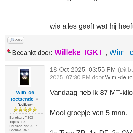
wie alles geeft wat hij heef
Zoek
Willeke_IGKT
,
Wim -d
Bedankt door:
18-Oct-2025, 03:55 PM
(Dit b
2025, 07:30 PM door
Wim -de r
Vandaag heb ik 87 MT-kil
Wim -de
roetsende
Roeifietser
Mooi groepje van 5 man.
Berichten: 7.593
Topics: 190
Lid sinds: Apr 2017
Bedankt: 3655
1x Toxy ZR, 1x DF, 2x QV, 