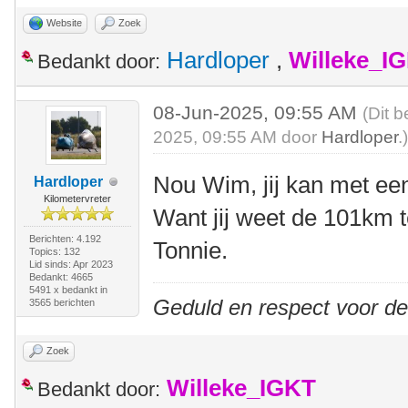
Website
Zoek
Hardloper
,
Willeke_I
Bedankt door:
08-Jun-2025, 09:55 AM
(Dit b
2025, 09:55 AM door
Hardloper
.
Nou Wim, jij kan met ee
Hardloper
Kilometervreter
Want jij weet de 101km te
Berichten: 4.192
Tonnie.
Topics: 132
Lid sinds: Apr 2023
Bedankt: 4665
5491 x bedankt in
Geduld en respect voor d
3565 berichten
Zoek
Willeke_IGKT
Bedankt door: