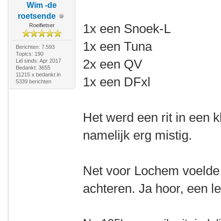
Wim -de
roetsende
1x een Snoek-L
Roeifietser
1x een Tuna
Berichten: 7.593
Topics: 190
2x een QV
Lid sinds: Apr 2017
Bedankt: 3655
11215 x bedankt in
1x een DFxl
5339 berichten
Het werd een rit in een 
namelijk erg mistig.
Net voor Lochem voelde
achteren. Ja hoor, een l