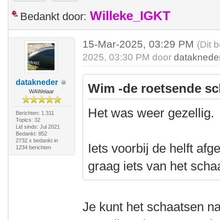
Willeke_IGKT
Bedankt door:
15-Mar-2025, 03:29 PM
(Dit 
2025, 03:30 PM door
dataknede
datakneder
Wim -de roetsende sc
WAWelaar
Het was weer gezellig.
Berichten: 1.311
Topics: 32
Lid sinds: Jul 2021
Bedankt: 852
2732 x bedankt in
Iets voorbij de helft af
1234 berichten
graag iets van het scha
Je kunt het schaatsen nat