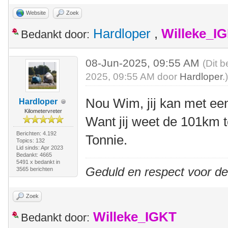
Website
Zoek
Hardloper
,
Willeke_I
Bedankt door:
08-Jun-2025, 09:55 AM
(Dit b
2025, 09:55 AM door
Hardloper
.
Nou Wim, jij kan met ee
Hardloper
Kilometervreter
Want jij weet de 101km te
Berichten: 4.192
Tonnie.
Topics: 132
Lid sinds: Apr 2023
Bedankt: 4665
5491 x bedankt in
Geduld en respect voor d
3565 berichten
Zoek
Willeke_IGKT
Bedankt door: