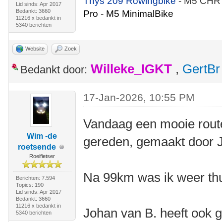
Thys 209 Rowingbike
- M5 CHR
Lid sinds: Apr 2017
Bedankt: 3660
Pro - M5 MinimalBike
11216 x bedankt in
5340 berichten
Website
Zoek
Willeke_IGKT
,
GertBr
Bedankt door:
17-Jan-2026, 10:55 PM
Vandaag een mooie rout
Wim -de
gereden, gemaakt door 
roetsende
Roeifietser
Na 99km was ik weer thu
Berichten: 7.594
Topics: 190
Lid sinds: Apr 2017
Bedankt: 3660
11216 x bedankt in
Johan van B. heeft ook g
5340 berichten