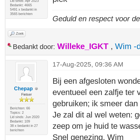
Lid sinds: Apr 2023
Bedankt: 4665
5491 x bedankt in
3565 berichten
Geduld en respect voor d
Zoek
Willeke_IGKT
,
Wim -d
Bedankt door:
17-Aug-2025, 09:36 AM
Bij een afgesloten wonde
Chepap
eventueel een zalfje ter
Fietser
gebruiken; ik smeer dan
Berichten: 66
Je zal dit al wel weten:
Topics: 2
Lid sinds: Jun 2020
Bedankt: 109
zeep om je huid te wass
38 x bedankt in 27
berichten
Snel genezing, Wim