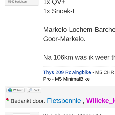
1x QV+
5340 berichten
1x Snoek-L
Markelo-Lochem-Barche
Goor-Markelo.
Na 106km was ik weer th
Thys 209 Rowingbike
- M5 CHR
Pro - M5 MinimalBike
Website
Zoek
Fietsbennie
,
Willeke_
Bedankt door: