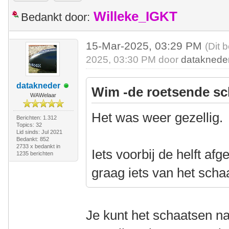
Willeke_IGKT
Bedankt door:
15-Mar-2025, 03:29 PM
(Dit 
2025, 03:30 PM door
dataknede
datakneder
Wim -de roetsende sc
WAWelaar
Het was weer gezellig.
Berichten: 1.312
Topics: 32
Lid sinds: Jul 2021
Bedankt: 852
2733 x bedankt in
Iets voorbij de helft af
1235 berichten
graag iets van het scha
Je kunt het schaatsen nat