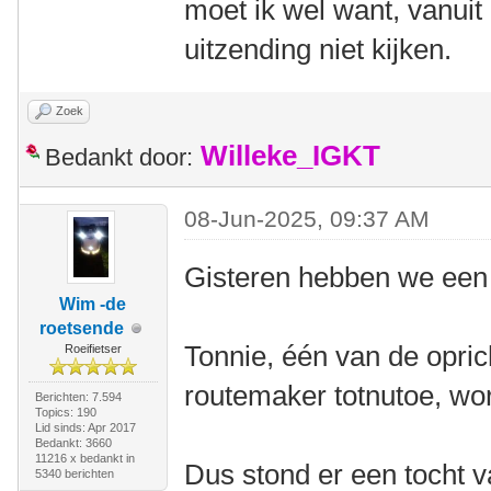
moet ik wel want, vanuit 
uitzending niet kijken.
Zoek
Willeke_IGKT
Bedankt door:
08-Jun-2025, 09:37 AM
Gisteren hebben we een 
Wim -de
roetsende
Tonnie, één van de opri
Roeifietser
routemaker totnutoe, wor
Berichten: 7.594
Topics: 190
Lid sinds: Apr 2017
Bedankt: 3660
11216 x bedankt in
Dus stond er een tocht 
5340 berichten