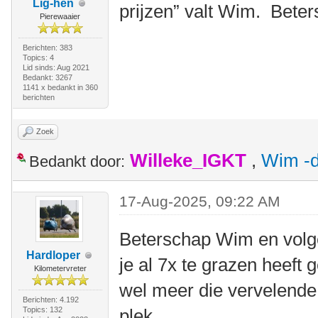
Lig-hen
prijzen” valt Wim. Bete
Pierewaaier
Berichten: 383
Topics: 4
Lid sinds: Aug 2021
Bedankt: 3267
1141 x bedankt in 360
berichten
Zoek
Willeke_IGKT
,
Wim -d
Bedankt door:
17-Aug-2025, 09:22 AM
Beterschap Wim en volge
Hardloper
je al 7x te grazen heeft
Kilometervreter
wel meer die vervelende
Berichten: 4.192
Topics: 132
plek