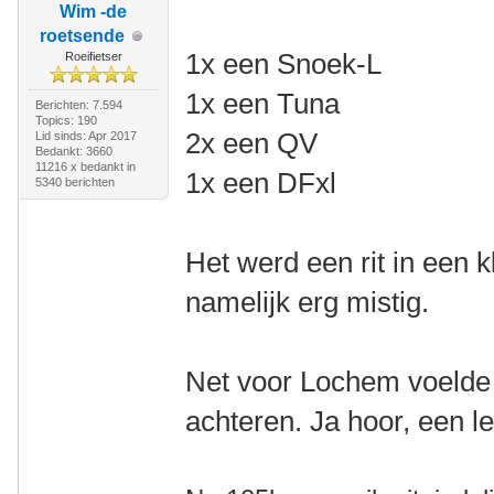
Wim -de
roetsende
1x een Snoek-L
Roeifietser
1x een Tuna
Berichten: 7.594
Topics: 190
2x een QV
Lid sinds: Apr 2017
Bedankt: 3660
11216 x bedankt in
1x een DFxl
5340 berichten
Het werd een rit in een 
namelijk erg mistig.
Net voor Lochem voelde
achteren. Ja hoor, een l