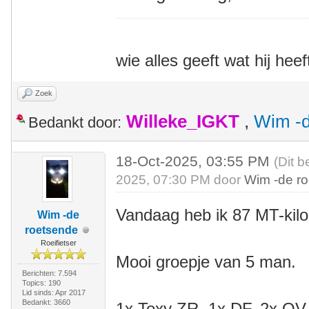
wie alles geeft wat hij heef
Zoek
Willeke_IGKT
,
Wim -d
Bedankt door:
18-Oct-2025, 03:55 PM
(Dit b
2025, 07:30 PM door
Wim -de r
Vandaag heb ik 87 MT-kil
Wim -de
roetsende
Roeifietser
Mooi groepje van 5 man.
Berichten: 7.594
Topics: 190
Lid sinds: Apr 2017
Bedankt: 3660
1x Toxy ZR, 1x DF, 2x QV, 