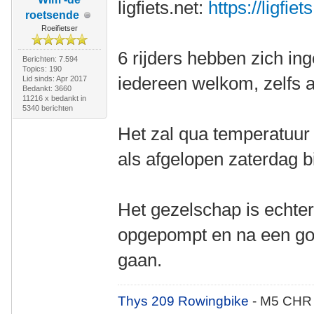
ligfiets.net:
https://ligfie
roetsende
Roeifietser
6 rijders hebben zich in
Berichten: 7.594
Topics: 190
iedereen welkom, zelfs als
Lid sinds: Apr 2017
Bedankt: 3660
11216 x bedankt in
5340 berichten
Het zal qua temperatuur 
als afgelopen zaterdag b
Het gezelschap is echter
opgepompt en na een go
gaan.
Thys 209 Rowingbike
- M5 CHR