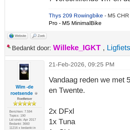
Thys 209 Rowingbike
- M5 CHR
Pro - M5 MinimalBike
Website
Zoek
Willeke_IGKT
,
Ligfie
Bedankt door:
21-Feb-2026, 09:25 PM
Vandaag reden we met 5
Wim -de
en Twente.
roetsende
Roeifietser
2x DFxl
Berichten: 7.594
Topics: 190
1x Tuna
Lid sinds: Apr 2017
Bedankt: 3660
11216 x bedankt in