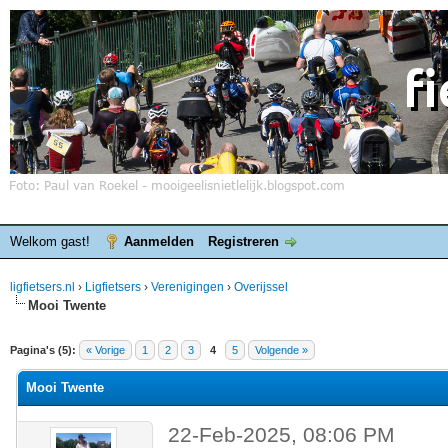
Welkom gast!
Aanmelden
Registreren
ligfietsers.nl
›
Ligfietsers
›
Verenigingen
›
Overijssel
Mooi Twente
elde waardering is 0
Pagina's (5):
« Vorige
1
2
3
4
5
Volgende »
Mooi Twente
22-Feb-2025, 08:06 PM