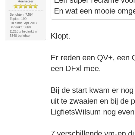
Een super reclame voor
Roeifietser
En wat een mooie omge
Berichten: 7.594
Topics: 190
Lid sinds: Apr 2017
Bedankt: 3660
11216 x bedankt in
Klopt.
5340 berichten
Er reden een QV+, een 
een DFxl mee.
Bij de start kwam er no
uit te zwaaien en bij d
LigfietsWilsum nog even 
7 verschillende vm-en d