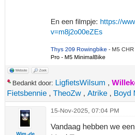
En een filmpje:
https://w
v=m8j2o00eZEs
Thys 209 Rowingbike
- M5 CHR
Pro - M5 MinimalBike
Website
Zoek
LigfietsWilsum
,
Wille
Bedankt door:
Fietsbennie
,
TheoZw
,
Atrike
,
Boyd 
15-Nov-2025, 07:04 PM
Vandaag hebben we een 
Wim -de