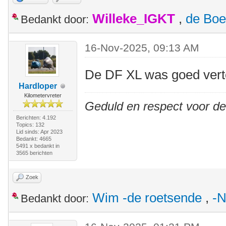
Willeke_IGKT
,
de Boe
Bedankt door:
16-Nov-2025, 09:13 AM
De DF XL was goed ver
Hardloper
Kilometervreter
Geduld en respect voor d
Berichten: 4.192
Topics: 132
Lid sinds: Apr 2023
Bedankt: 4665
5491 x bedankt in
3565 berichten
Zoek
Wim -de roetsende
,
-N
Bedankt door: