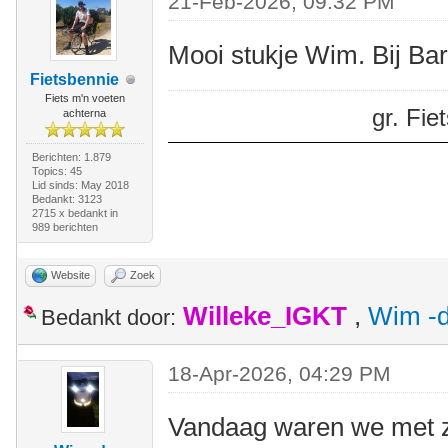
21-Feb-2026, 09:32 PM
Mooi stukje Wim. Bij Ba
Fietsbennie
Fiets m'n voeten
gr. Fi
achterna
Berichten: 1.879
Topics: 45
Lid sinds: May 2018
Bedankt: 3123
2715 x bedankt in
989 berichten
Website
Zoek
Willeke_IGKT
,
Wim -d
Bedankt door:
18-Apr-2026, 04:29 PM
Vandaag waren we met z