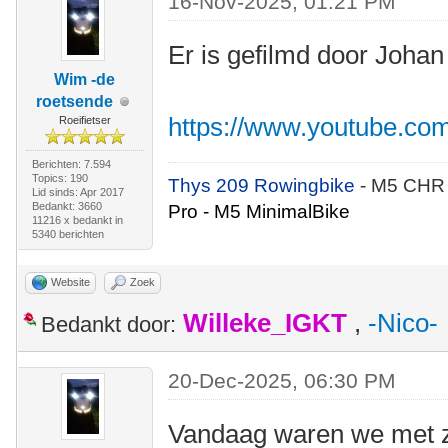
16-Nov-2025, 01:21 PM
Er is gefilmd door Johan
Wim -de
roetsende
https://www.youtube.co
Roeifietser
Berichten: 7.594
Topics: 190
Thys 209 Rowingbike
- M5 CHR
Lid sinds: Apr 2017
Bedankt: 3660
Pro - M5 MinimalBike
11216 x bedankt in
5340 berichten
Website
Zoek
Willeke_IGKT
,
-Nico-
Bedankt door:
20-Dec-2025, 06:30 PM
Vandaag waren we met z'