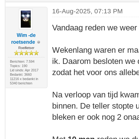
16-Aug-2025, 07:13 PM
Vandaag reden we weer 
Wim -de
roetsende
Wekenlang waren er maa
Roeifietser
ik. Daarom besloten we d
Berichten: 7.594
Topics: 190
zodat het voor ons allebe
Lid sinds: Apr 2017
Bedankt: 3660
11216 x bedankt in
5340 berichten
Na verloop van tijd kw
binnen. De teller stopte u
bleken er ook nog 2 onaa