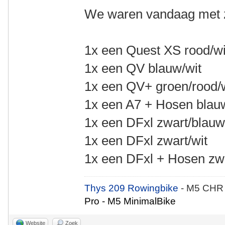
We waren vandaag met z
1x een Quest XS rood/wi
1x een QV blauw/wit
1x een QV+ groen/rood/
1x een A7 + Hosen blau
1x een DFxl zwart/blau
1x een DFxl zwart/wit
1x een DFxl + Hosen zwa
Thys 209 Rowingbike
- M5 CHR
Pro - M5 MinimalBike
Website
Zoek