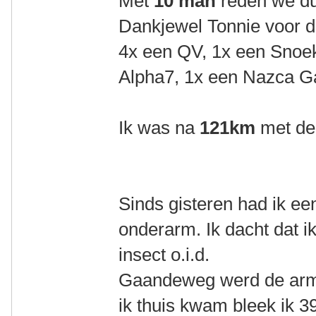
Met
10 man
reden we du
Dankjewel Tonnie voor d
4x een QV, 1x een Snoe
Alpha7, 1x een Nazca 
Ik was na
121km
met de
Sinds gisteren had ik een
onderarm. Ik dacht dat 
insect o.i.d.
Gaandeweg werd de arm 
ik thuis kwam bleek ik 3