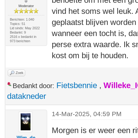
behoefte om met een gr
Moderator
vind het soms wel leuk. A
Berichten: 1.040
geplaatst blijven worden 
Topics: 51
Lid sinds: May 2022
wanneer een tocht is, dan
Bedankt: 9
2516 x bedankt in
973 berichten
perse extra waarde. Ik sn
kost om bij te houden.
Zoek
Fietsbennie
,
Willeke_
Bedankt door:
datakneder
14-Mar-2025, 04:59 PM
Morgen is er weer een rit
Wim -de