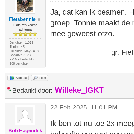
Ja, dat kan ik beamen. H
Fietsbennie
groep. Tonnie maakt de m
Fiets m'n voeten
achterna
mee geweest ofzo.
Berichten: 1.879
Topics: 45
gr. Fi
Lid sinds: May 2018
Bedankt: 3123
2715 x bedankt in
989 berichten
Website
Zoek
Willeke_IGKT
Bedankt door:
22-Feb-2025, 11:01 PM
Ik ben tot nu toe 2x mee
Bob Hagendijk