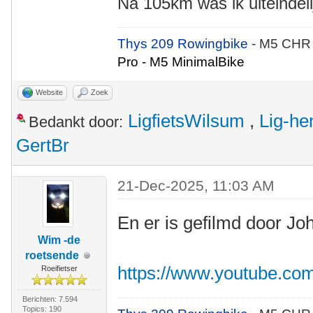
Na 105km was ik uiteindeli
Thys 209 Rowingbike
- M5 CHR
Pro - M5 MinimalBike
Website
Zoek
LigfietsWilsum
,
Lig-he
Bedankt door:
GertBr
21-Dec-2025, 11:03 AM
En er is gefilmd door Jo
Wim -de
roetsende
https://www.youtube.c
Roeifietser
Berichten: 7.594
Topics: 190