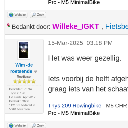
Pro - M5 MinimalBike
Website
Zoek
Willeke_IGKT
,
Fietsb
Bedankt door:
15-Mar-2025, 03:18 PM
Het was weer gezellig.
Wim -de
roetsende
Iets voorbij de helft afg
Roeifietser
graag iets van het schaa
Berichten: 7.594
Topics: 190
Lid sinds: Apr 2017
Bedankt: 3660
Thys 209 Rowingbike
- M5 CHR
11216 x bedankt in
5340 berichten
Pro - M5 MinimalBike
Website
Zoek