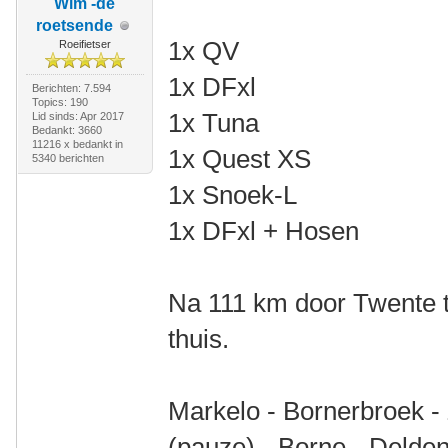
Wim -de
roetsende
1x QV
Roeifietser
1x DFxl
Berichten: 7.594
Topics: 190
1x Tuna
Lid sinds: Apr 2017
Bedankt: 3660
11216 x bedankt in
1x Quest XS
5340 berichten
1x Snoek-L
1x DFxl + Hosen
Na 111 km door Twente t
thuis.
Markelo - Bornerbroek -
(pauze) - Borne - Delden