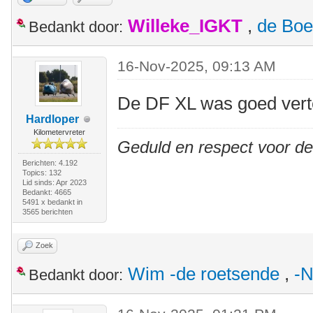
Willeke_IGKT
,
de Boe
Bedankt door:
16-Nov-2025, 09:13 AM
De DF XL was goed ver
Hardloper
Kilometervreter
Geduld en respect voor d
Berichten: 4.192
Topics: 132
Lid sinds: Apr 2023
Bedankt: 4665
5491 x bedankt in
3565 berichten
Zoek
Wim -de roetsende
,
-N
Bedankt door: