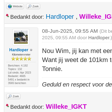
Website
Zoek
Hardloper
,
Willeke_I
Bedankt door:
08-Jun-2025, 09:55 AM
(Dit b
2025, 09:55 AM door
Hardloper
.
Nou Wim, jij kan met ee
Hardloper
Kilometervreter
Want jij weet de 101km te
Berichten: 4.192
Tonnie.
Topics: 132
Lid sinds: Apr 2023
Bedankt: 4665
5491 x bedankt in
Geduld en respect voor d
3565 berichten
Zoek
Willeke_IGKT
Bedankt door: