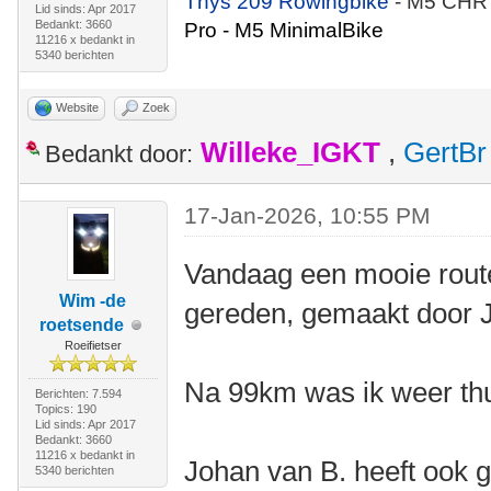
Thys 209 Rowingbike
- M5 CHR
Lid sinds: Apr 2017
Bedankt: 3660
Pro - M5 MinimalBike
11216 x bedankt in
5340 berichten
Website
Zoek
Willeke_IGKT
,
GertBr
Bedankt door:
17-Jan-2026, 10:55 PM
Vandaag een mooie rout
Wim -de
gereden, gemaakt door 
roetsende
Roeifietser
Na 99km was ik weer thu
Berichten: 7.594
Topics: 190
Lid sinds: Apr 2017
Bedankt: 3660
11216 x bedankt in
Johan van B. heeft ook g
5340 berichten