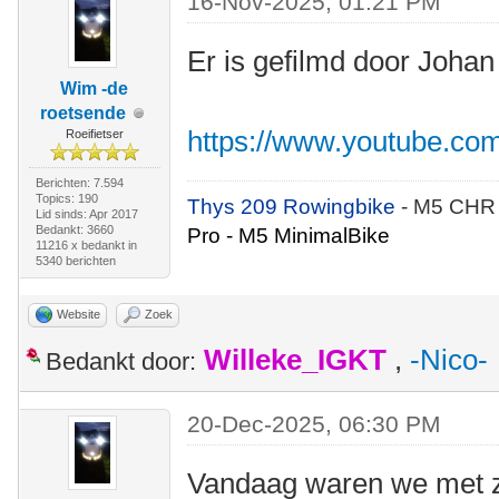
16-Nov-2025, 01:21 PM
Er is gefilmd door Johan
Wim -de
roetsende
https://www.youtube.co
Roeifietser
Berichten: 7.594
Topics: 190
Thys 209 Rowingbike
- M5 CHR
Lid sinds: Apr 2017
Bedankt: 3660
Pro - M5 MinimalBike
11216 x bedankt in
5340 berichten
Website
Zoek
Willeke_IGKT
,
-Nico-
Bedankt door:
20-Dec-2025, 06:30 PM
Vandaag waren we met z'