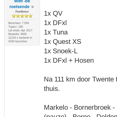
Wim -de
roetsende
1x QV
Roeifietser
1x DFxl
Berichten: 7.594
Topics: 190
1x Tuna
Lid sinds: Apr 2017
Bedankt: 3660
11216 x bedankt in
1x Quest XS
5340 berichten
1x Snoek-L
1x DFxl + Hosen
Na 111 km door Twente t
thuis.
Markelo - Bornerbroek -
(pauze) - Borne - Delden