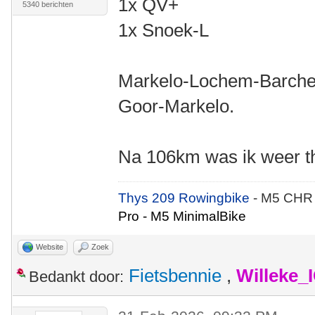
1x QV+
5340 berichten
1x Snoek-L
Markelo-Lochem-Barche
Goor-Markelo.
Na 106km was ik weer th
Thys 209 Rowingbike
- M5 CHR
Pro - M5 MinimalBike
Website
Zoek
Fietsbennie
,
Willeke_
Bedankt door: