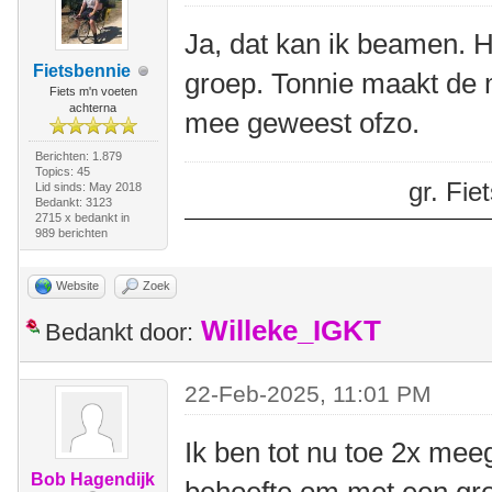
Ja, dat kan ik beamen. H
Fietsbennie
groep. Tonnie maakt de m
Fiets m'n voeten
achterna
mee geweest ofzo.
Berichten: 1.879
Topics: 45
gr. Fi
Lid sinds: May 2018
Bedankt: 3123
2715 x bedankt in
989 berichten
Website
Zoek
Willeke_IGKT
Bedankt door:
22-Feb-2025, 11:01 PM
Ik ben tot nu toe 2x mee
Bob Hagendijk