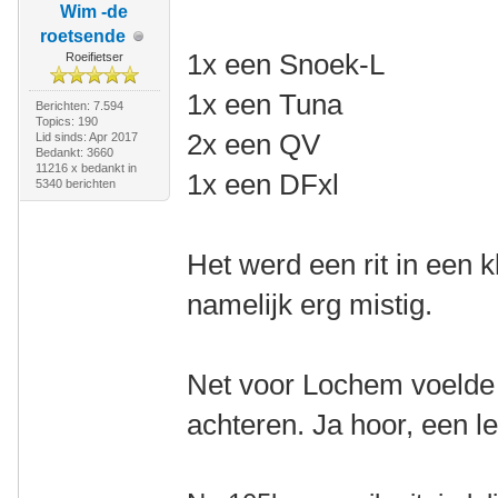
Wim -de
roetsende
1x een Snoek-L
Roeifietser
1x een Tuna
Berichten: 7.594
Topics: 190
2x een QV
Lid sinds: Apr 2017
Bedankt: 3660
11216 x bedankt in
1x een DFxl
5340 berichten
Het werd een rit in een 
namelijk erg mistig.
Net voor Lochem voelde
achteren. Ja hoor, een l