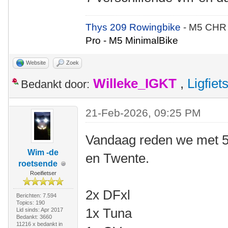
Thys 209 Rowingbike
- M5 CHR
Pro - M5 MinimalBike
Website
Zoek
Willeke_IGKT
,
Ligfie
Bedankt door:
21-Feb-2026, 09:25 PM
Vandaag reden we met 5
Wim -de
en Twente.
roetsende
Roeifietser
2x DFxl
Berichten: 7.594
Topics: 190
1x Tuna
Lid sinds: Apr 2017
Bedankt: 3660
11216 x bedankt in