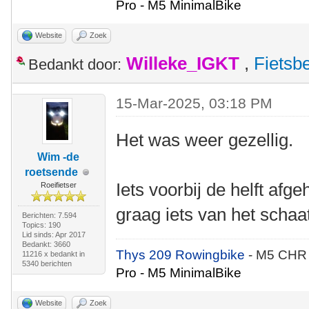
Pro - M5 MinimalBike
Website
Zoek
Willeke_IGKT
,
Fietsb
Bedankt door:
15-Mar-2025, 03:18 PM
Het was weer gezellig.
Wim -de
roetsende
Iets voorbij de helft afg
Roeifietser
graag iets van het schaa
Berichten: 7.594
Topics: 190
Lid sinds: Apr 2017
Bedankt: 3660
Thys 209 Rowingbike
- M5 CHR
11216 x bedankt in
5340 berichten
Pro - M5 MinimalBike
Website
Zoek