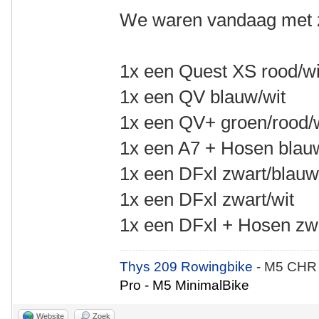
We waren vandaag met z
1x een Quest XS rood/wi
1x een QV blauw/wit
1x een QV+ groen/rood/
1x een A7 + Hosen blau
1x een DFxl zwart/blau
1x een DFxl zwart/wit
1x een DFxl + Hosen zwa
Thys 209 Rowingbike
- M5 CHR
Pro - M5 MinimalBike
Website
Zoek