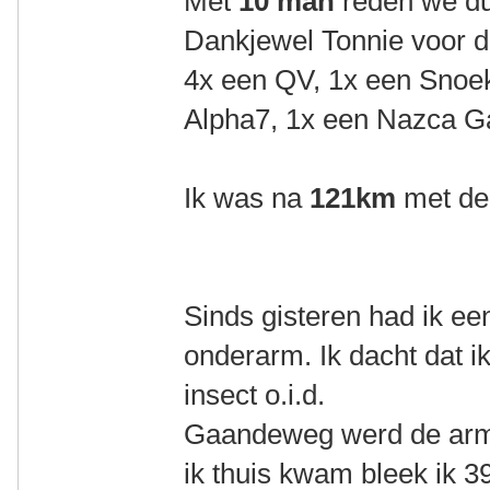
Met
10 man
reden we du
Dankjewel Tonnie voor d
4x een QV, 1x een Snoe
Alpha7, 1x een Nazca 
Ik was na
121km
met de
Sinds gisteren had ik een
onderarm. Ik dacht dat 
insect o.i.d.
Gaandeweg werd de arm 
ik thuis kwam bleek ik 3