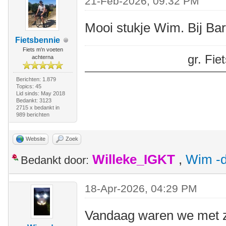
21-Feb-2026, 09:32 PM
Mooi stukje Wim. Bij Ba
Fietsbennie
Fiets m'n voeten
gr. Fi
achterna
Berichten: 1.879
Topics: 45
Lid sinds: May 2018
Bedankt: 3123
2715 x bedankt in
989 berichten
Website
Zoek
Willeke_IGKT
,
Wim -d
Bedankt door:
18-Apr-2026, 04:29 PM
Vandaag waren we met z