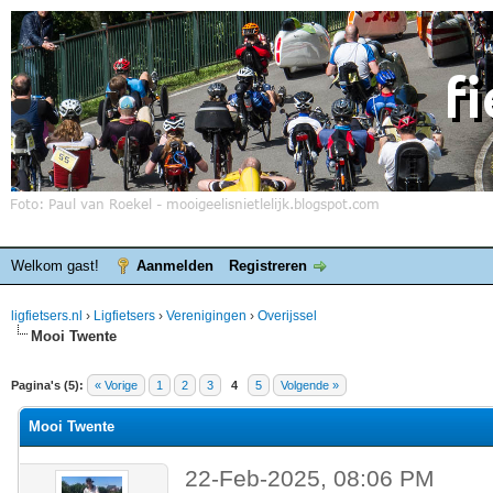
Welkom gast!
Aanmelden
Registreren
ligfietsers.nl
›
Ligfietsers
›
Verenigingen
›
Overijssel
Mooi Twente
elde waardering is 0
Pagina's (5):
« Vorige
1
2
3
4
5
Volgende »
Mooi Twente
22-Feb-2025, 08:06 PM