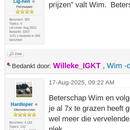
Lig-hen
prijzen” valt Wim. Bete
Pierewaaier
Berichten: 383
Topics: 4
Lid sinds: Aug 2021
Bedankt: 3267
1141 x bedankt in 360
berichten
Zoek
Willeke_IGKT
,
Wim -d
Bedankt door:
17-Aug-2025, 09:22 AM
Beterschap Wim en volge
Hardloper
je al 7x te grazen heeft
Kilometervreter
wel meer die vervelende
Berichten: 4.192
Topics: 132
plek