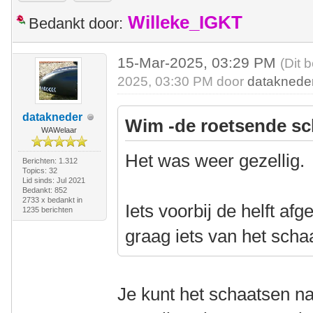
Willeke_IGKT
Bedankt door:
15-Mar-2025, 03:29 PM
(Dit 
2025, 03:30 PM door
dataknede
datakneder
Wim -de roetsende sc
WAWelaar
Het was weer gezellig.
Berichten: 1.312
Topics: 32
Lid sinds: Jul 2021
Bedankt: 852
2733 x bedankt in
Iets voorbij de helft af
1235 berichten
graag iets van het scha
Je kunt het schaatsen nat