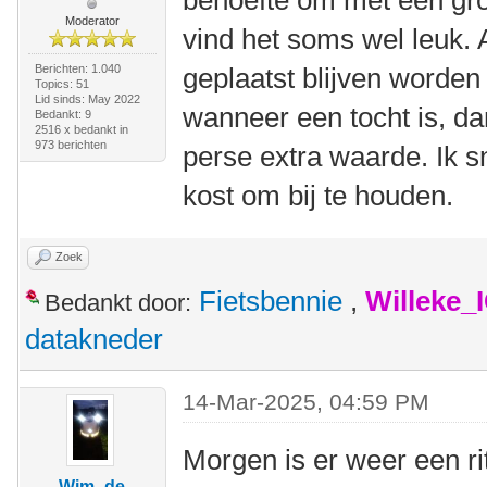
behoefte om met een gr
Moderator
vind het soms wel leuk. A
Berichten: 1.040
geplaatst blijven worden 
Topics: 51
Lid sinds: May 2022
wanneer een tocht is, dan
Bedankt: 9
2516 x bedankt in
973 berichten
perse extra waarde. Ik sn
kost om bij te houden.
Zoek
Fietsbennie
,
Willeke_
Bedankt door:
datakneder
14-Mar-2025, 04:59 PM
Morgen is er weer een rit
Wim -de