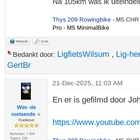
Na 105km was ik uiteindeli
Thys 209 Rowingbike
- M5 CHR
Pro - M5 MinimalBike
Website
Zoek
LigfietsWilsum
,
Lig-he
Bedankt door:
GertBr
21-Dec-2025, 11:03 AM
En er is gefilmd door Jo
Wim -de
roetsende
https://www.youtube.c
Roeifietser
Berichten: 7.594
Topics: 190