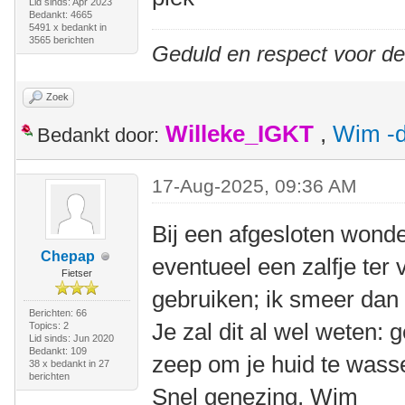
Lid sinds: Apr 2023
Bedankt: 4665
5491 x bedankt in
3565 berichten
Geduld en respect voor d
Zoek
Willeke_IGKT
,
Wim -d
Bedankt door:
17-Aug-2025, 09:36 AM
Bij een afgesloten wonde
Chepap
eventueel een zalfje ter
Fietser
gebruiken; ik smeer dan
Berichten: 66
Je zal dit al wel weten:
Topics: 2
Lid sinds: Jun 2020
Bedankt: 109
zeep om je huid te wass
38 x bedankt in 27
berichten
Snel genezing, Wim