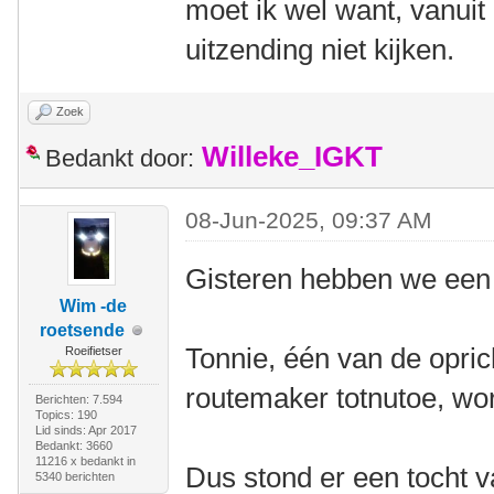
moet ik wel want, vanuit 
uitzending niet kijken.
Zoek
Willeke_IGKT
Bedankt door:
08-Jun-2025, 09:37 AM
Gisteren hebben we een 
Wim -de
roetsende
Tonnie, één van de opri
Roeifietser
routemaker totnutoe, wor
Berichten: 7.594
Topics: 190
Lid sinds: Apr 2017
Bedankt: 3660
11216 x bedankt in
Dus stond er een tocht 
5340 berichten