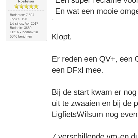
Een super reclame voor
Roeifietser
En wat een mooie omge
Berichten: 7.594
Topics: 190
Lid sinds: Apr 2017
Bedankt: 3660
11216 x bedankt in
Klopt.
5340 berichten
Er reden een QV+, een 
een DFxl mee.
Bij de start kwam er no
uit te zwaaien en bij d
LigfietsWilsum nog even 
7 verschillende vm-en d