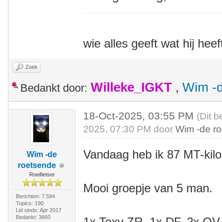
wie alles geeft wat hij heef
Zoek
Willeke_IGKT
,
Wim -d
Bedankt door:
18-Oct-2025, 03:55 PM
(Dit b
2025, 07:30 PM door
Wim -de r
Vandaag heb ik 87 MT-kil
Wim -de
roetsende
Roeifietser
Mooi groepje van 5 man.
Berichten: 7.594
Topics: 190
Lid sinds: Apr 2017
Bedankt: 3660
1x Toxy ZR, 1x DF, 2x QV, 