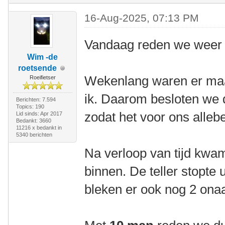
16-Aug-2025, 07:13 PM
Vandaag reden we weer 
Wim -de
roetsende
Wekenlang waren er maa
Roeifietser
ik. Daarom besloten we d
Berichten: 7.594
Topics: 190
zodat het voor ons allebe
Lid sinds: Apr 2017
Bedankt: 3660
11216 x bedankt in
5340 berichten
Na verloop van tijd kw
binnen. De teller stopte u
bleken er ook nog 2 onaa