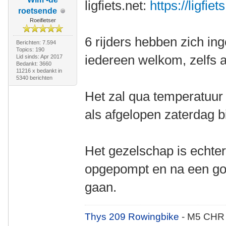
ligfiets.net:
https://ligfie
roetsende
Roeifietser
6 rijders hebben zich in
Berichten: 7.594
Topics: 190
iedereen welkom, zelfs als
Lid sinds: Apr 2017
Bedankt: 3660
11216 x bedankt in
5340 berichten
Het zal qua temperatuur 
als afgelopen zaterdag b
Het gezelschap is echter
opgepompt en na een go
gaan.
Thys 209 Rowingbike
- M5 CHR