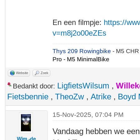
En een filmpje:
https://w
v=m8j2o00eZEs
Thys 209 Rowingbike
- M5 CHR
Pro - M5 MinimalBike
Website
Zoek
LigfietsWilsum
,
Wille
Bedankt door:
Fietsbennie
,
TheoZw
,
Atrike
,
Boyd 
15-Nov-2025, 07:04 PM
Vandaag hebben we een 
Wim -de