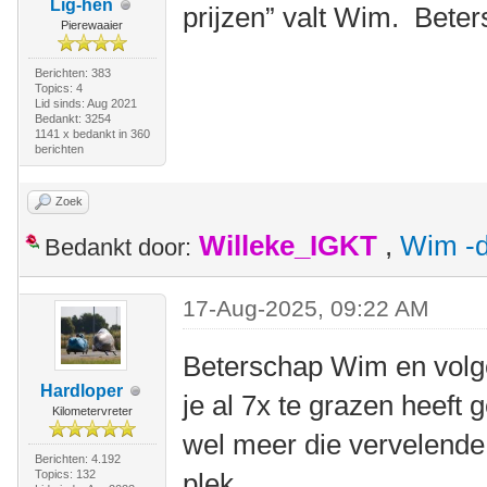
Lig-hen
prijzen” valt Wim. Bete
Pierewaaier
Berichten: 383
Topics: 4
Lid sinds: Aug 2021
Bedankt: 3254
1141 x bedankt in 360
berichten
Zoek
Willeke_IGKT
,
Wim -d
Bedankt door:
17-Aug-2025, 09:22 AM
Beterschap Wim en volge
Hardloper
je al 7x te grazen heeft
Kilometervreter
wel meer die vervelende
Berichten: 4.192
Topics: 132
plek