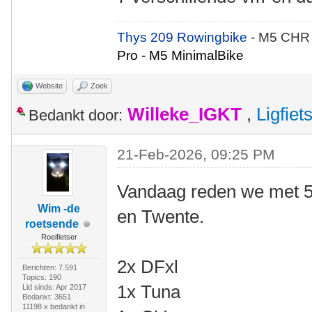
Thys 209 Rowingbike
- M5 CHR
Pro - M5 MinimalBike
Website
Zoek
Willeke_IGKT
,
Ligfie
Bedankt door:
21-Feb-2026, 09:25 PM
Vandaag reden we met 5
Wim -de
en Twente.
roetsende
Roeifietser
2x DFxl
Berichten: 7.591
Topics: 190
1x Tuna
Lid sinds: Apr 2017
Bedankt: 3651
11198 x bedankt in