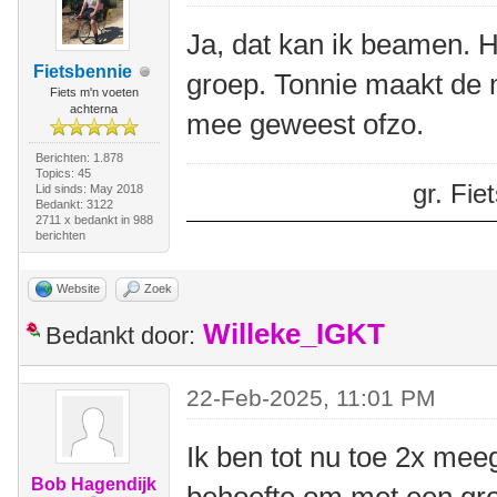
Ja, dat kan ik beamen. H
Fietsbennie
groep. Tonnie maakt de m
Fiets m'n voeten
achterna
mee geweest ofzo.
Berichten: 1.878
Topics: 45
gr. Fi
Lid sinds: May 2018
Bedankt: 3122
2711 x bedankt in 988
berichten
Website
Zoek
Willeke_IGKT
Bedankt door:
22-Feb-2025, 11:01 PM
Ik ben tot nu toe 2x mee
Bob Hagendijk