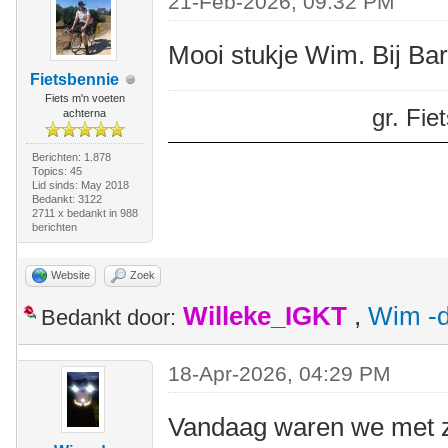
21-Feb-2026, 09:32 PM
Mooi stukje Wim. Bij Ba
Fietsbennie
Fiets m'n voeten
gr. Fi
achterna
Berichten: 1.878
Topics: 45
Lid sinds: May 2018
Bedankt: 3122
2711 x bedankt in 988
berichten
Website
Zoek
Willeke_IGKT
,
Wim -d
Bedankt door:
18-Apr-2026, 04:29 PM
Vandaag waren we met z