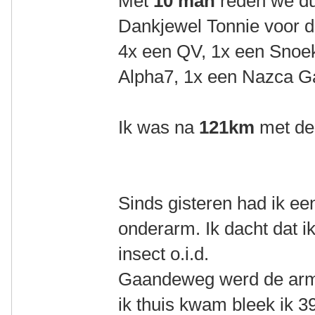
Met
10 man
reden we du
Dankjewel Tonnie voor d
4x een QV, 1x een Snoe
Alpha7, 1x een Nazca 
Ik was na
121km
met de
Sinds gisteren had ik een
onderarm. Ik dacht dat 
insect o.i.d.
Gaandeweg werd de arm 
ik thuis kwam bleek ik 3