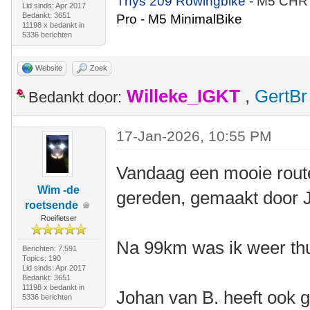
Thys 209 Rowingbike
- M5 CHR
Lid sinds: Apr 2017
Bedankt: 3651
Pro - M5 MinimalBike
11198 x bedankt in
5336 berichten
Website
Zoek
Willeke_IGKT
,
GertBr
Bedankt door:
17-Jan-2026, 10:55 PM
Vandaag een mooie rout
Wim -de
gereden, gemaakt door 
roetsende
Roeifietser
Na 99km was ik weer thu
Berichten: 7.591
Topics: 190
Lid sinds: Apr 2017
Bedankt: 3651
11198 x bedankt in
Johan van B. heeft ook g
5336 berichten