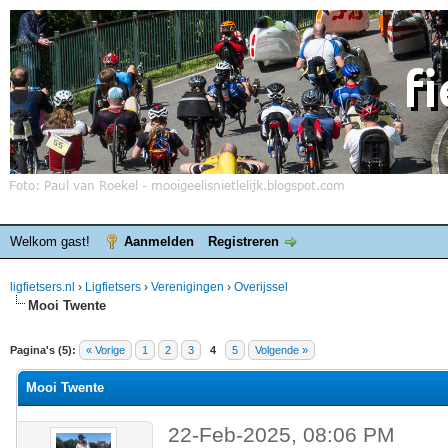
Welkom gast!
Aanmelden
Registreren
ligfietsers.nl
›
Ligfietsers
›
Verenigingen
›
Overijssel
Mooi Twente
elde waardering is 0
Pagina's (5):
« Vorige
1
2
3
4
5
Volgende »
Mooi Twente
22-Feb-2025, 08:06 PM