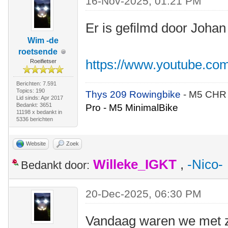
16-Nov-2025, 01:21 PM
Er is gefilmd door Johan
Wim -de
roetsende
https://www.youtube.co
Roeifietser
Berichten: 7.591
Topics: 190
Thys 209 Rowingbike
- M5 CHR
Lid sinds: Apr 2017
Bedankt: 3651
Pro - M5 MinimalBike
11198 x bedankt in
5336 berichten
Website
Zoek
Willeke_IGKT
,
-Nico-
Bedankt door:
20-Dec-2025, 06:30 PM
Vandaag waren we met z'