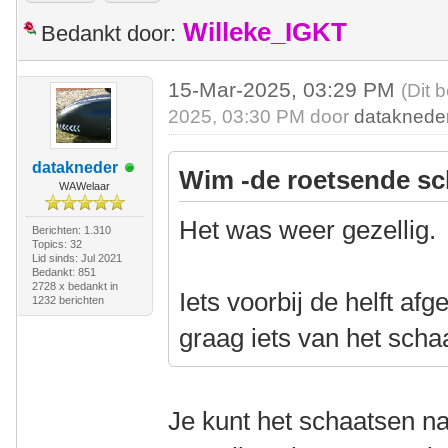
Willeke_IGKT
Bedankt door:
15-Mar-2025, 03:29 PM
(Dit 
2025, 03:30 PM door
dataknede
datakneder
Wim -de roetsende sc
WAWelaar
Het was weer gezellig.
Berichten: 1.310
Topics: 32
Lid sinds: Jul 2021
Bedankt: 851
2728 x bedankt in
Iets voorbij de helft af
1232 berichten
graag iets van het scha
Je kunt het schaatsen nat