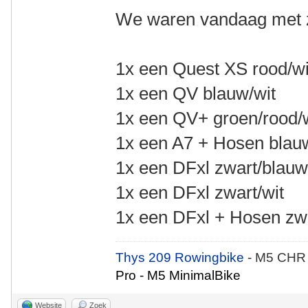
We waren vandaag met z
1x een Quest XS rood/wi
1x een QV blauw/wit
1x een QV+ groen/rood/
1x een A7 + Hosen blau
1x een DFxl zwart/blau
1x een DFxl zwart/wit
1x een DFxl + Hosen zwa
Thys 209 Rowingbike
- M5 CHR
Pro - M5 MinimalBike
Website
Zoek