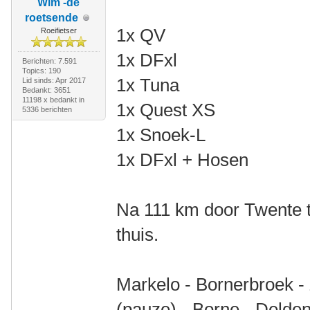
Wim -de
roetsende
1x QV
Roeifietser
1x DFxl
Berichten: 7.591
Topics: 190
1x Tuna
Lid sinds: Apr 2017
Bedankt: 3651
11198 x bedankt in
1x Quest XS
5336 berichten
1x Snoek-L
1x DFxl + Hosen
Na 111 km door Twente t
thuis.
Markelo - Bornerbroek -
(pauze) - Borne - Delden