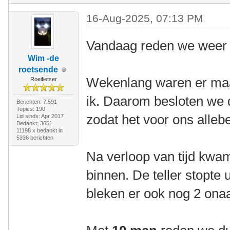
16-Aug-2025, 07:13 PM
Vandaag reden we weer 
Wim -de
roetsende
Wekenlang waren er maa
Roeifietser
ik. Daarom besloten we d
Berichten: 7.591
Topics: 190
zodat het voor ons allebe
Lid sinds: Apr 2017
Bedankt: 3651
11198 x bedankt in
5336 berichten
Na verloop van tijd kw
binnen. De teller stopte u
bleken er ook nog 2 onaa