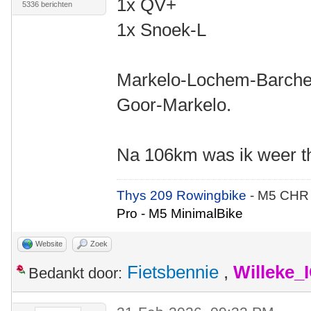
1x QV+
5336 berichten
1x Snoek-L
Markelo-Lochem-Barche
Goor-Markelo.
Na 106km was ik weer th
Thys 209 Rowingbike
- M5 CHR
Pro - M5 MinimalBike
Website
Zoek
Fietsbennie
,
Willeke_
Bedankt door: