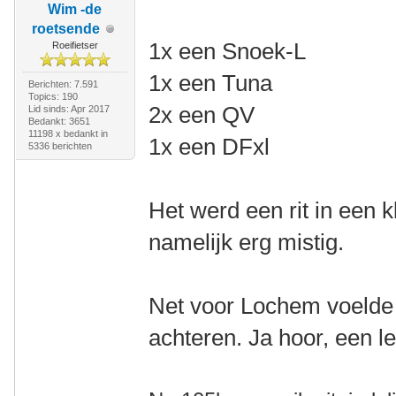
Wim -de
roetsende
1x een Snoek-L
Roeifietser
1x een Tuna
Berichten: 7.591
Topics: 190
2x een QV
Lid sinds: Apr 2017
Bedankt: 3651
11198 x bedankt in
1x een DFxl
5336 berichten
Het werd een rit in een 
namelijk erg mistig.
Net voor Lochem voelde
achteren. Ja hoor, een l