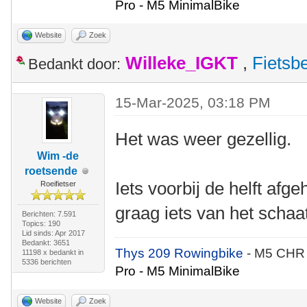
Pro - M5 MinimalBike
Website
Zoek
Willeke_IGKT
,
Fietsb
Bedankt door:
15-Mar-2025, 03:18 PM
Het was weer gezellig.
Wim -de
roetsende
Iets voorbij de helft afg
Roeifietser
graag iets van het schaa
Berichten: 7.591
Topics: 190
Lid sinds: Apr 2017
Bedankt: 3651
Thys 209 Rowingbike
- M5 CHR
11198 x bedankt in
5336 berichten
Pro - M5 MinimalBike
Website
Zoek