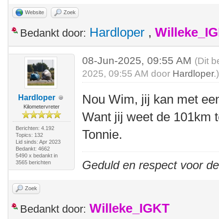
Website
Zoek
Hardloper
,
Willeke_I
Bedankt door:
08-Jun-2025, 09:55 AM
(Dit b
2025, 09:55 AM door
Hardloper
.
Nou Wim, jij kan met ee
Hardloper
Kilometervreter
Want jij weet de 101km te
Berichten: 4.192
Tonnie.
Topics: 132
Lid sinds: Apr 2023
Bedankt: 4662
5490 x bedankt in
Geduld en respect voor d
3565 berichten
Zoek
Willeke_IGKT
Bedankt door: