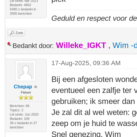
Lid sinds: Apr 2023
Bedankt: 4662
5490 x bedankt in
3565 berichten
Geduld en respect voor d
Zoek
Willeke_IGKT
,
Wim -d
Bedankt door:
17-Aug-2025, 09:36 AM
Bij een afgesloten wonde
Chepap
eventueel een zalfje ter
Fietser
gebruiken; ik smeer dan
Berichten: 66
Je zal dit al wel weten:
Topics: 2
Lid sinds: Jun 2020
Bedankt: 109
zeep om je huid te wass
38 x bedankt in 27
berichten
Snel genezing, Wim