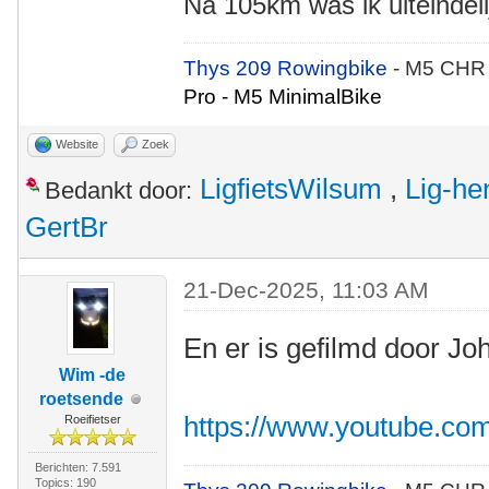
Na 105km was ik uiteindeli
Thys 209 Rowingbike
- M5 CHR
Pro - M5 MinimalBike
Website
Zoek
LigfietsWilsum
,
Lig-he
Bedankt door:
GertBr
21-Dec-2025, 11:03 AM
En er is gefilmd door Jo
Wim -de
roetsende
https://www.youtube.c
Roeifietser
Berichten: 7.591
Topics: 190