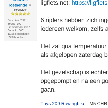
ligfiets.net:
https://ligfie
roetsende
Roeifietser
6 rijders hebben zich in
Berichten: 7.591
Topics: 190
iedereen welkom, zelfs als
Lid sinds: Apr 2017
Bedankt: 3651
11198 x bedankt in
5336 berichten
Het zal qua temperatuur 
als afgelopen zaterdag b
Het gezelschap is echter
opgepompt en na een go
gaan.
Thys 209 Rowingbike
- M5 CHR