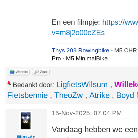
En een filmpje:
https://w
v=m8j2o00eZEs
Thys 209 Rowingbike
- M5 CHR
Pro - M5 MinimalBike
Website
Zoek
LigfietsWilsum
,
Wille
Bedankt door:
Fietsbennie
,
TheoZw
,
Atrike
,
Boyd 
15-Nov-2025, 07:04 PM
Vandaag hebben we een 
Wim -de