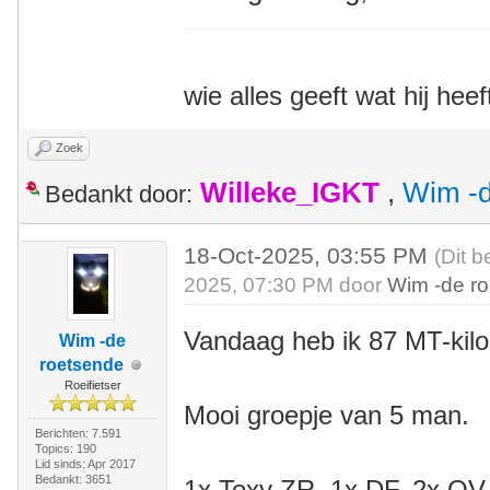
wie alles geeft wat hij heef
Zoek
Willeke_IGKT
,
Wim -d
Bedankt door:
18-Oct-2025, 03:55 PM
(Dit b
2025, 07:30 PM door
Wim -de r
Vandaag heb ik 87 MT-kil
Wim -de
roetsende
Roeifietser
Mooi groepje van 5 man.
Berichten: 7.591
Topics: 190
Lid sinds: Apr 2017
Bedankt: 3651
1x Toxy ZR, 1x DF, 2x QV, 