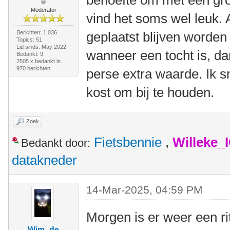
behoefte om met een gr
Moderator
vind het soms wel leuk. A
Berichten: 1.036
geplaatst blijven worden 
Topics: 51
Lid sinds: May 2022
wanneer een tocht is, dan
Bedankt: 9
2505 x bedankt in
970 berichten
perse extra waarde. Ik sn
kost om bij te houden.
Zoek
Fietsbennie
,
Willeke_
Bedankt door:
datakneder
14-Mar-2025, 04:59 PM
Morgen is er weer een rit
Wim -de