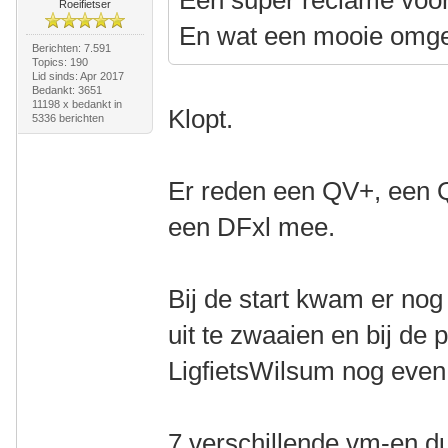
Een super reclame voor
Roeifietser
En wat een mooie omge
Berichten: 7.591
Topics: 190
Lid sinds: Apr 2017
Bedankt: 3651
11198 x bedankt in
Klopt.
5336 berichten
Er reden een QV+, een 
een DFxl mee.
Bij de start kwam er no
uit te zwaaien en bij d
LigfietsWilsum nog even 
7 verschillende vm-en d