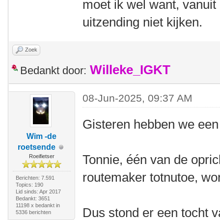
moet ik wel want, vanuit 
uitzending niet kijken.
Zoek
Willeke_IGKT
Bedankt door:
08-Jun-2025, 09:37 AM
Gisteren hebben we een 
Wim -de
roetsende
Tonnie, één van de opri
Roeifietser
routemaker totnutoe, wor
Berichten: 7.591
Topics: 190
Lid sinds: Apr 2017
Bedankt: 3651
11198 x bedankt in
Dus stond er een tocht 
5336 berichten