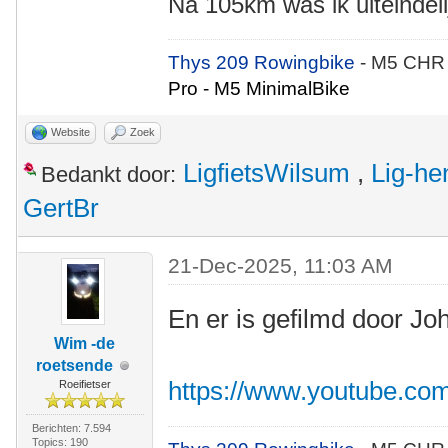
Na 105km was ik uiteindeli
Thys 209 Rowingbike
- M5 CHR
Pro - M5 MinimalBike
Website
Zoek
LigfietsWilsum
,
Lig-he
Bedankt door:
GertBr
21-Dec-2025, 11:03 AM
En er is gefilmd door Jo
Wim -de
roetsende
https://www.youtube.c
Roeifietser
Berichten: 7.594
Topics: 190