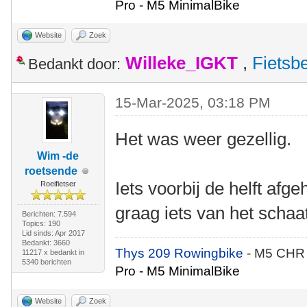
Pro - M5 MinimalBike
Website
Zoek
Willeke_IGKT
,
Fietsb
Bedankt door:
15-Mar-2025, 03:18 PM
Het was weer gezellig.
Wim -de
roetsende
Iets voorbij de helft afg
Roeifietser
graag iets van het schaa
Berichten: 7.594
Topics: 190
Lid sinds: Apr 2017
Bedankt: 3660
Thys 209 Rowingbike
- M5 CHR
11217 x bedankt in
5340 berichten
Pro - M5 MinimalBike
Website
Zoek