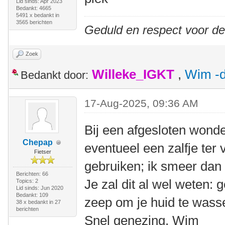
Lid sinds: Apr 2023
Bedankt: 4665
5491 x bedankt in
3565 berichten
Geduld en respect voor d
Zoek
Willeke_IGKT
,
Wim -d
Bedankt door:
17-Aug-2025, 09:36 AM
Bij een afgesloten wonde
Chepap
eventueel een zalfje ter
Fietser
gebruiken; ik smeer dan
Berichten: 66
Je zal dit al wel weten:
Topics: 2
Lid sinds: Jun 2020
Bedankt: 109
zeep om je huid te wass
38 x bedankt in 27
berichten
Snel genezing, Wim