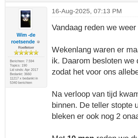
16-Aug-2025, 07:13 PM
Vandaag reden we weer 
Wim -de
roetsende
Wekenlang waren er maa
Roeifietser
ik. Daarom besloten we d
Berichten: 7.594
Topics: 190
zodat het voor ons allebe
Lid sinds: Apr 2017
Bedankt: 3660
11217 x bedankt in
5340 berichten
Na verloop van tijd kw
binnen. De teller stopte u
bleken er ook nog 2 onaa