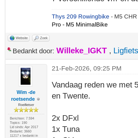
Thys 209 Rowingbike
- M5 CHR
Pro - M5 MinimalBike
Website
Zoek
Willeke_IGKT
,
Ligfie
Bedankt door:
21-Feb-2026, 09:25 PM
Vandaag reden we met 5
Wim -de
en Twente.
roetsende
Roeifietser
2x DFxl
Berichten: 7.594
Topics: 190
1x Tuna
Lid sinds: Apr 2017
Bedankt: 3660
11217 x bedankt in