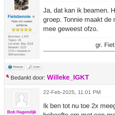
Ja, dat kan ik beamen. H
Fietsbennie
groep. Tonnie maakt de m
Fiets m'n voeten
achterna
mee geweest ofzo.
Berichten: 1.879
Topics: 45
gr. Fi
Lid sinds: May 2018
Bedankt: 3123
2715 x bedankt in
989 berichten
Website
Zoek
Willeke_IGKT
Bedankt door:
22-Feb-2025, 11:01 PM
Ik ben tot nu toe 2x mee
Bob Hagendijk