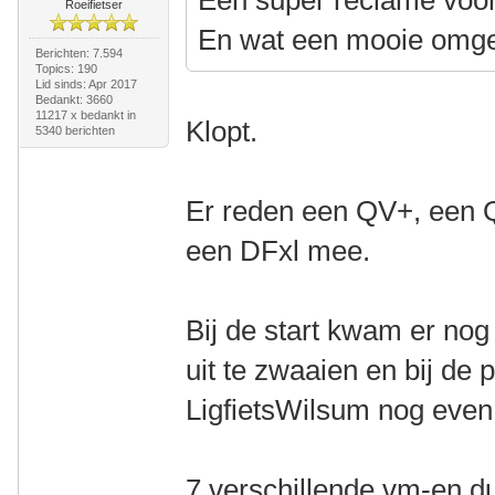
Een super reclame voor
Roeifietser
En wat een mooie omge
Berichten: 7.594
Topics: 190
Lid sinds: Apr 2017
Bedankt: 3660
11217 x bedankt in
Klopt.
5340 berichten
Er reden een QV+, een 
een DFxl mee.
Bij de start kwam er no
uit te zwaaien en bij d
LigfietsWilsum nog even 
7 verschillende vm-en d