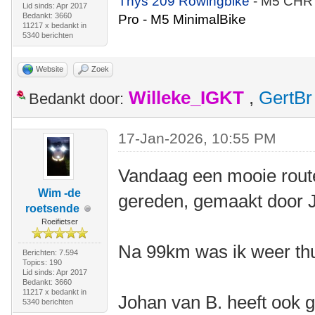
Thys 209 Rowingbike
- M5 CHR
Lid sinds: Apr 2017
Bedankt: 3660
Pro - M5 MinimalBike
11217 x bedankt in
5340 berichten
Website
Zoek
Willeke_IGKT
,
GertBr
Bedankt door:
17-Jan-2026, 10:55 PM
Vandaag een mooie rout
Wim -de
gereden, gemaakt door 
roetsende
Roeifietser
Na 99km was ik weer thu
Berichten: 7.594
Topics: 190
Lid sinds: Apr 2017
Bedankt: 3660
11217 x bedankt in
Johan van B. heeft ook g
5340 berichten