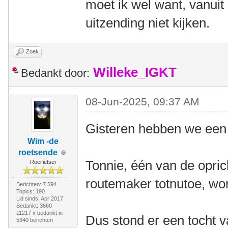
moet ik wel want, vanuit 
uitzending niet kijken.
Zoek
Willeke_IGKT
Bedankt door:
08-Jun-2025, 09:37 AM
Gisteren hebben we een 
Wim -de
roetsende
Tonnie, één van de opri
Roeifietser
routemaker totnutoe, wor
Berichten: 7.594
Topics: 190
Lid sinds: Apr 2017
Bedankt: 3660
11217 x bedankt in
Dus stond er een tocht 
5340 berichten