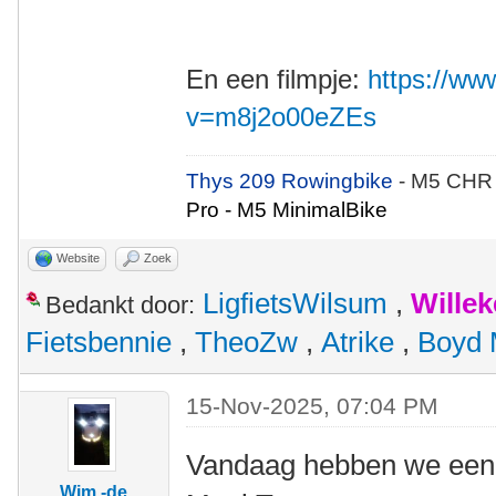
En een filmpje:
https://w
v=m8j2o00eZEs
Thys 209 Rowingbike
- M5 CHR
Pro - M5 MinimalBike
Website
Zoek
LigfietsWilsum
,
Wille
Bedankt door:
Fietsbennie
,
TheoZw
,
Atrike
,
Boyd 
15-Nov-2025, 07:04 PM
Vandaag hebben we een 
Wim -de