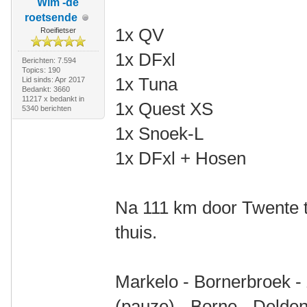
Wim -de
roetsende
1x QV
Roeifietser
1x DFxl
Berichten: 7.594
Topics: 190
1x Tuna
Lid sinds: Apr 2017
Bedankt: 3660
11217 x bedankt in
1x Quest XS
5340 berichten
1x Snoek-L
1x DFxl + Hosen
Na 111 km door Twente t
thuis.
Markelo - Bornerbroek -
(pauze) - Borne - Delden