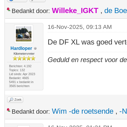
Willeke_IGKT
,
de Boe
Bedankt door:
16-Nov-2025, 09:13 AM
De DF XL was goed ver
Hardloper
Kilometervreter
Geduld en respect voor d
Berichten: 4.192
Topics: 132
Lid sinds: Apr 2023
Bedankt: 4665
5491 x bedankt in
3565 berichten
Zoek
Wim -de roetsende
,
-N
Bedankt door: