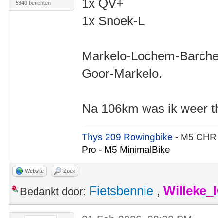
1x QV+
5340 berichten
1x Snoek-L
Markelo-Lochem-Barche
Goor-Markelo.
Na 106km was ik weer th
Thys 209 Rowingbike
- M5 CHR
Pro - M5 MinimalBike
Website
Zoek
Fietsbennie
,
Willeke_
Bedankt door: