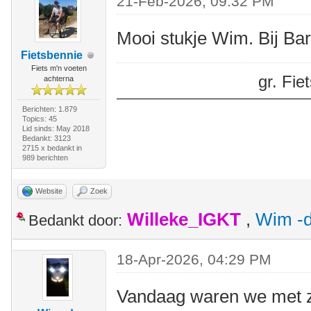
21-Feb-2026, 09:32 PM
Mooi stukje Wim. Bij Ba
Fietsbennie
Fiets m'n voeten
gr. Fi
achterna
Berichten: 1.879
Topics: 45
Lid sinds: May 2018
Bedankt: 3123
2715 x bedankt in
989 berichten
Website
Zoek
Willeke_IGKT
,
Wim -d
Bedankt door:
18-Apr-2026, 04:29 PM
Vandaag waren we met z