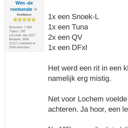
Wim -de
roetsende
1x een Snoek-L
Roeifietser
1x een Tuna
Berichten: 7.594
Topics: 190
2x een QV
Lid sinds: Apr 2017
Bedankt: 3660
11217 x bedankt in
1x een DFxl
5340 berichten
Het werd een rit in een 
namelijk erg mistig.
Net voor Lochem voelde
achteren. Ja hoor, een l