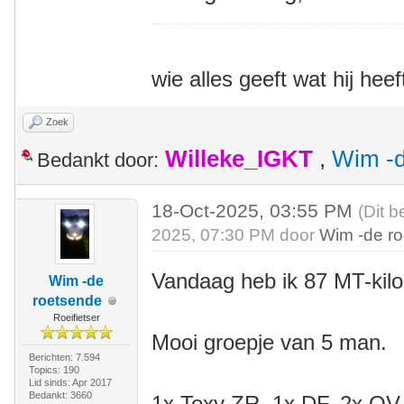
wie alles geeft wat hij heef
Zoek
Willeke_IGKT
,
Wim -d
Bedankt door:
18-Oct-2025, 03:55 PM
(Dit b
2025, 07:30 PM door
Wim -de r
Vandaag heb ik 87 MT-kil
Wim -de
roetsende
Roeifietser
Mooi groepje van 5 man.
Berichten: 7.594
Topics: 190
Lid sinds: Apr 2017
Bedankt: 3660
1x Toxy ZR, 1x DF, 2x QV, 