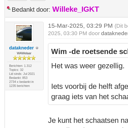
Willeke_IGKT
Bedankt door:
15-Mar-2025, 03:29 PM
(Dit 
2025, 03:30 PM door
dataknede
datakneder
Wim -de roetsende sc
WAWelaar
Het was weer gezellig.
Berichten: 1.312
Topics: 32
Lid sinds: Jul 2021
Bedankt: 853
2734 x bedankt in
Iets voorbij de helft af
1235 berichten
graag iets van het scha
Je kunt het schaatsen nat