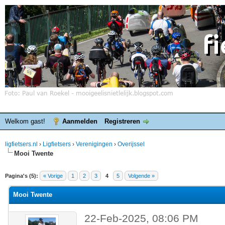
Welkom gast!
Aanmelden
Registreren
ligfietsers.nl
›
Ligfietsers
›
Verenigingen
›
Overijssel
Mooi Twente
elde waardering is 0
Pagina's (5):
« Vorige
1
2
3
4
5
Volgende »
Mooi Twente
22-Feb-2025, 08:06 PM