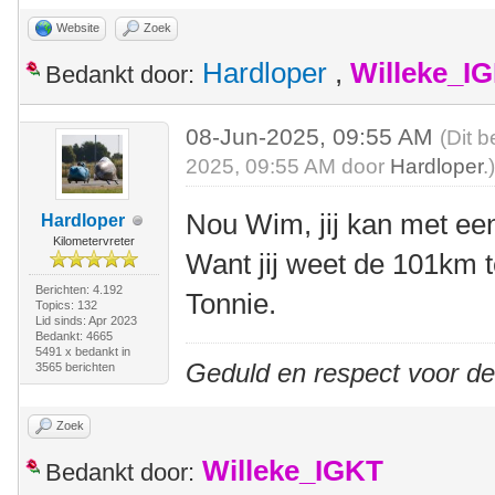
Website
Zoek
Hardloper
,
Willeke_I
Bedankt door:
08-Jun-2025, 09:55 AM
(Dit b
2025, 09:55 AM door
Hardloper
.
Nou Wim, jij kan met ee
Hardloper
Kilometervreter
Want jij weet de 101km te
Berichten: 4.192
Tonnie.
Topics: 132
Lid sinds: Apr 2023
Bedankt: 4665
5491 x bedankt in
Geduld en respect voor d
3565 berichten
Zoek
Willeke_IGKT
Bedankt door: