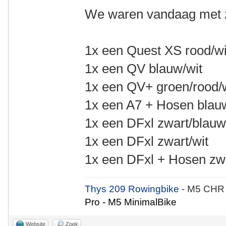
We waren vandaag met z
1x een Quest XS rood/wi
1x een QV blauw/wit
1x een QV+ groen/rood/
1x een A7 + Hosen blau
1x een DFxl zwart/blau
1x een DFxl zwart/wit
1x een DFxl + Hosen zwa
Thys 209 Rowingbike
- M5 CHR
Pro - M5 MinimalBike
Website
Zoek