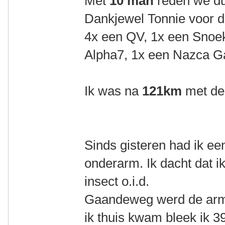
Met
10 man
reden we du
Dankjewel Tonnie voor d
4x een QV, 1x een Snoe
Alpha7, 1x een Nazca 
Ik was na
121km
met de
Sinds gisteren had ik een
onderarm. Ik dacht dat 
insect o.i.d.
Gaandeweg werd de arm 
ik thuis kwam bleek ik 3