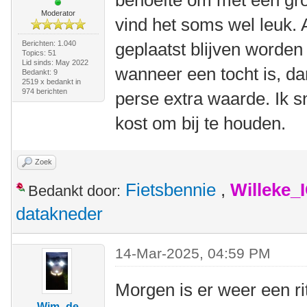
behoefte om met een gr
Moderator
vind het soms wel leuk. A
Berichten: 1.040
geplaatst blijven worden 
Topics: 51
Lid sinds: May 2022
wanneer een tocht is, dan
Bedankt: 9
2519 x bedankt in
974 berichten
perse extra waarde. Ik sn
kost om bij te houden.
Zoek
Fietsbennie
,
Willeke_
Bedankt door:
datakneder
14-Mar-2025, 04:59 PM
Morgen is er weer een rit
Wim -de