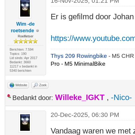
16-Nov-2025, 01:21 PM
Er is gefilmd door Johan
Wim -de
roetsende
https://www.youtube.co
Roeifietser
Berichten: 7.594
Topics: 190
Thys 209 Rowingbike
- M5 CHR
Lid sinds: Apr 2017
Bedankt: 3660
Pro - M5 MinimalBike
11217 x bedankt in
5340 berichten
Website
Zoek
Willeke_IGKT
,
-Nico-
Bedankt door:
20-Dec-2025, 06:30 PM
Vandaag waren we met z'