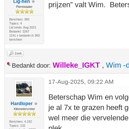
Lig-hen
prijzen” valt Wim. Bete
Pierewaaier
Berichten: 383
Topics: 4
Lid sinds: Aug 2021
Bedankt: 3267
1141 x bedankt in 360
berichten
Zoek
Willeke_IGKT
,
Wim -d
Bedankt door:
17-Aug-2025, 09:22 AM
Beterschap Wim en volge
Hardloper
je al 7x te grazen heeft
Kilometervreter
wel meer die vervelende
Berichten: 4.192
Topics: 132
plek