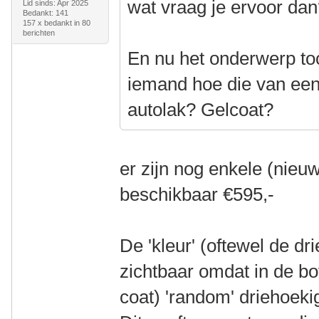
wat vraag je ervoor da
Lid sinds: Apr 2025
Bedankt: 141
157 x bedankt in 80
berichten
En nu het onderwerp t
iemand hoe die van een 
autolak? Gelcoat?
er zijn nog enkele (nieu
beschikbaar €595,-
De 'kleur' (oftewel de dr
zichtbaar omdat in de bo
coat) 'random' driehoekig