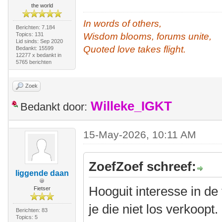
the world
In words of others,
Berichten: 7.184
Topics: 131
Wisdom blooms, forums unite,
Lid sinds: Sep 2020
Quoted love takes flight.
Bedankt: 15599
12277 x bedankt in
5765 berichten
Zoek
Willeke_IGKT
Bedankt door:
15-May-2026, 10:11 AM
ZoefZoef schreef:
liggende daan
Hooguit interesse in de
Fietser
je die niet los verkoopt.
Berichten: 83
Topics: 5