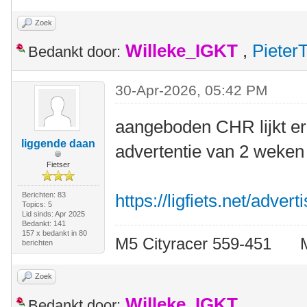
Zoek
Willeke_IGKT
,
Pieter
Bedankt door:
30-Apr-2026, 05:42 PM
aangeboden CHR lijkt er
liggende daan
advertentie van 2 weken 
Fietser
Berichten: 83
https://ligfiets.net/adve
Topics: 5
Lid sinds: Apr 2025
Bedankt: 141
157 x bedankt in 80
M5 Cityracer 559-45
berichten
Zoek
Willeke_IGKT
Bedankt door: