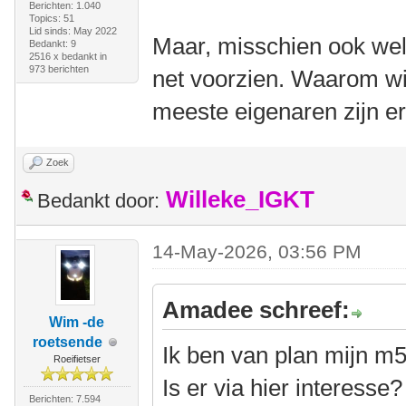
Berichten: 1.040
Topics: 51
Lid sinds: May 2022
Maar, misschien ook wel 
Bedankt: 9
2516 x bedankt in
973 berichten
net voorzien. Waarom wi
meeste eigenaren zijn er
Zoek
Willeke_IGKT
Bedankt door:
14-May-2026, 03:56 PM
Amadee schreef:
Wim -de
roetsende
Ik ben van plan mijn m
Roeifietser
Is er via hier interesse
Berichten: 7.594