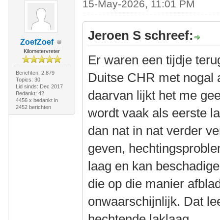
15-May-2026, 11:01 PM
Jeroen S schreef:
ZoefZoef
Kilometervreter
Er waren een tijdje ter
Berichten: 2.879
Duitse CHR met nogal a
Topics: 30
Lid sinds: Dec 2017
daarvan lijkt het me ge
Bedankt: 42
4456 x bedankt in
2452 berichten
wordt vaak als eerste l
dan nat in nat verder v
geven, hechtingsprobl
laag en kan beschadige
die op die manier afblad
onwaarschijnlijk. Dat l
hechtende laklaag.