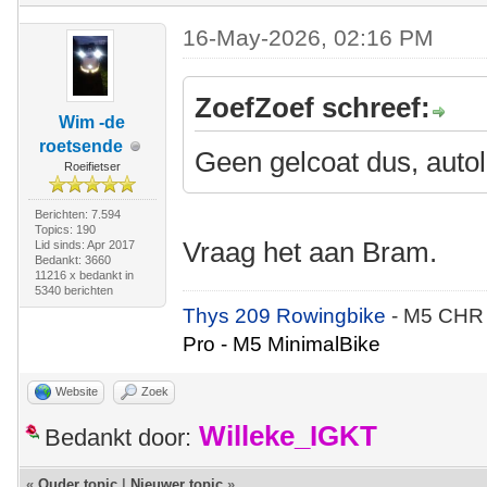
16-May-2026, 02:16 PM
ZoefZoef schreef:
Wim -de
roetsende
Geen gelcoat dus, auto
Roeifietser
Berichten: 7.594
Topics: 190
Vraag het aan Bram.
Lid sinds: Apr 2017
Bedankt: 3660
11216 x bedankt in
5340 berichten
Thys 209 Rowingbike
- M5 CHR
Pro - M5 MinimalBike
Website
Zoek
Willeke_IGKT
Bedankt door:
«
Ouder topic
|
Nieuwer topic
»