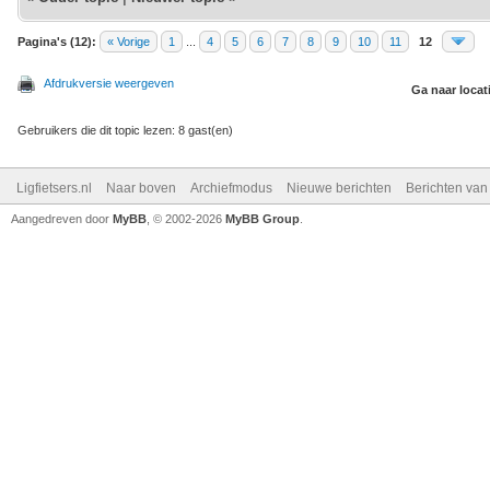
Pagina's (12):
« Vorige
1
...
4
5
6
7
8
9
10
11
12
Afdrukversie weergeven
Ga naar locat
Gebruikers die dit topic lezen: 8 gast(en)
Ligfietsers.nl
Naar boven
Archiefmodus
Nieuwe berichten
Berichten va
Aangedreven door
MyBB
, © 2002-2026
MyBB Group
.