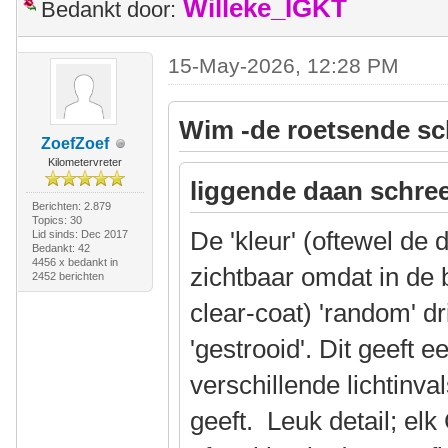
Willeke_IGKT
Bedankt door:
15-May-2026, 12:28 PM
Wim -de roetsende sc
ZoefZoef
Kilometervreter
liggende daan schree
Berichten: 2.879
Topics: 30
De 'kleur' (oftewel de 
Lid sinds: Dec 2017
Bedankt: 42
4456 x bedankt in
zichtbaar omdat in de 
2452 berichten
clear-coat) 'random' d
'gestrooid'. Dit geeft e
verschillende lichtinv
geeft. Leuk detail; e