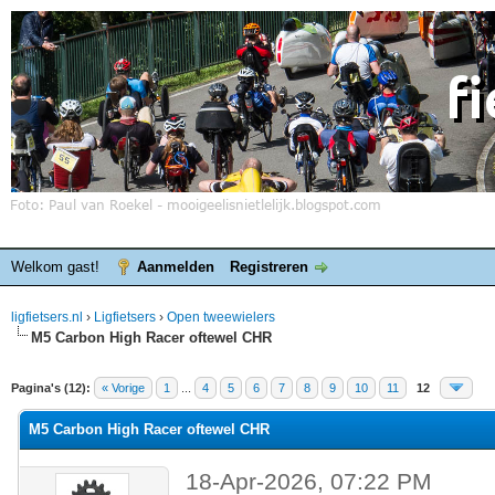
Welkom gast!
Aanmelden
Registreren
ligfietsers.nl
›
Ligfietsers
›
Open tweewielers
M5 Carbon High Racer oftewel CHR
elde waardering is 0
Pagina's (12):
« Vorige
1
...
4
5
6
7
8
9
10
11
12
M5 Carbon High Racer oftewel CHR
18-Apr-2026, 07:22 PM