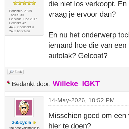
die niet los verkoopt. En 
Berichten: 2.879
vraag je ervoor dan?
Topics: 30
Lid sinds: Dec 2017
Bedankt: 42
4456 x bedankt in
2452 berichten
En nu het onderwerp to
iemand hoe die van een k
autolak? Gelcoat?
Zoek
Willeke_IGKT
Bedankt door:
14-May-2026, 10:52 PM
Misschien goed om een v
365cycle
hier te doen?
the best velomobile in