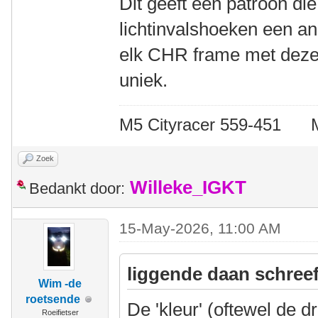
Dit geeft een patroon die
lichtinvalshoeken een and
elk CHR frame met deze 
uniek.
M5 Cityracer 559-45
Zoek
Willeke_IGKT
Bedankt door:
15-May-2026, 11:00 AM
liggende daan schreef
Wim -de
roetsende
De 'kleur' (oftewel de d
Roeifietser