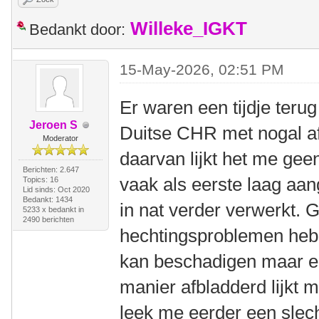
Willeke_IGKT
Bedankt door:
15-May-2026, 02:51 PM
Er waren een tijdje teru
Jeroen S
Duitse CHR met nogal af
Moderator
daarvan lijkt het me gee
Berichten: 2.647
vaak als eerste laag aan
Topics: 16
Lid sinds: Oct 2020
Bedankt: 1434
in nat verder verwerkt. 
5233 x bedankt in
2490 berichten
hechtingsproblemen heb
kan beschadigen maar ee
manier afbladderd lijkt 
leek me eerder een slec