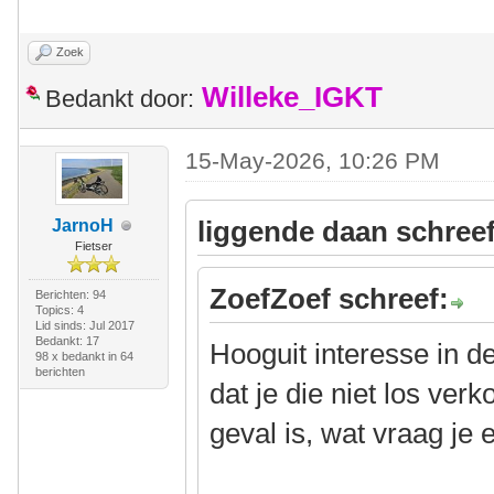
Zoek
Willeke_IGKT
Bedankt door:
15-May-2026, 10:26 PM
liggende daan schreef
JarnoH
Fietser
ZoefZoef schreef:
Berichten: 94
Topics: 4
Lid sinds: Jul 2017
Bedankt: 17
Hooguit interesse in d
98 x bedankt in 64
berichten
dat je die niet los ver
geval is, wat vraag je