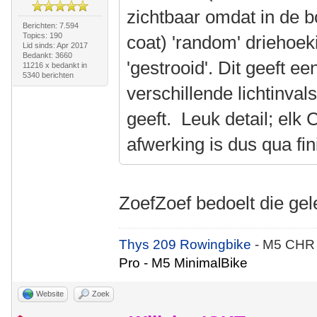
zichtbaar omdat in de b
Berichten: 7.594
Topics: 190
coat) 'random' driehoek
Lid sinds: Apr 2017
Bedankt: 3660
'gestrooid'. Dit geeft ee
11216 x bedankt in
5340 berichten
verschillende lichtinva
geeft. Leuk detail; el
afwerking is dus qua fin
ZoefZoef bedoelt die g
Thys 209 Rowingbike
- M5 CHR
Pro - M5 MinimalBike
Website
Zoek