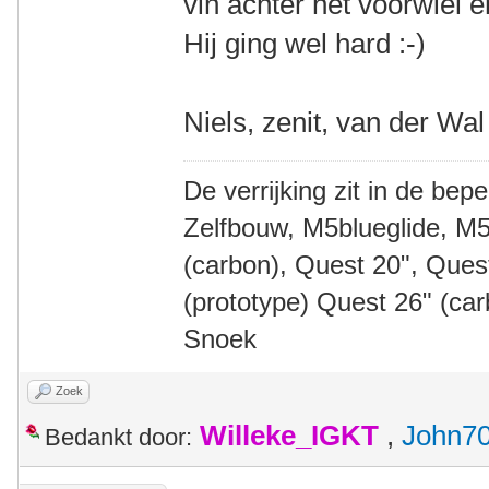
vin achter het voorwiel en
Hij ging wel hard :-)
Niels, zenit, van der Wal
De verrijking zit in de bep
Zelfbouw, M5blueglide, M5
(carbon), Quest 20", Que
(prototype) Quest 26" (ca
Snoek
Zoek
Willeke_IGKT
,
John7
Bedankt door: