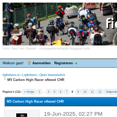
Welkom gast!
Aanmelden
Registreren
ligfietsers.nl
›
Ligfietsers
›
Open tweewielers
M5 Carbon High Racer oftewel CHR
elde waardering is 0
Pagina's (12):
« Vorige
1
...
4
5
6
7
8
9
10
11
12
Volgende
M5 Carbon High Racer oftewel CHR
19-Jun-2025, 02:27 PM