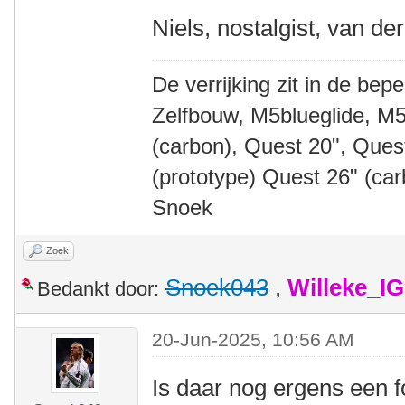
Niels, nostalgist, van de
De verrijking zit in de bep
Zelfbouw, M5blueglide, M5
(carbon), Quest 20", Que
(prototype) Quest 26" (ca
Snoek
Zoek
Snoek043
,
Willeke_I
Bedankt door:
20-Jun-2025, 10:56 AM
Is daar nog ergens een f