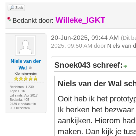
Zoek
Willeke_IGKT
Bedankt door:
20-Jun-2025, 09:44 AM
(Dit b
2025, 09:50 AM door
Niels van 
Niels van der
Snoek043 schreef:
Wal
Kilometervreter
Niels van der Wal sch
Berichten: 1.230
Topics: 16
Lid sinds: Apr 2017
Ooit heb ik het protot
Bedankt: 405
2439 x bedankt in
Ik herken het bezwaar 
957 berichten
aankijken. Hierom had
maken. Dan kijk je tus