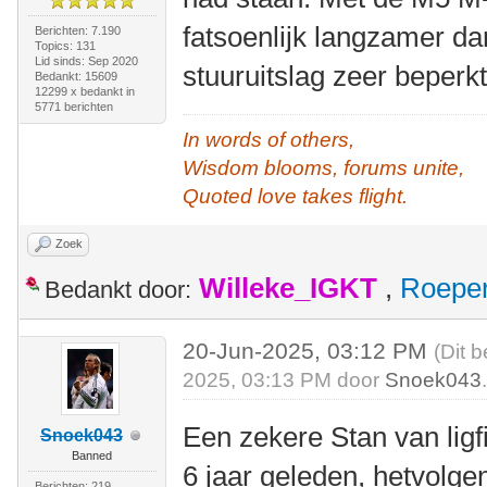
fatsoenlijk langzamer da
Berichten: 7.190
Topics: 131
Lid sinds: Sep 2020
stuuruitslag zeer beperk
Bedankt: 15609
12299 x bedankt in
5771 berichten
In words of others,
Wisdom blooms, forums unite,
Quoted love takes flight.
Zoek
Willeke_IGKT
,
Roepe
Bedankt door:
20-Jun-2025, 03:12 PM
(Dit 
2025, 03:13 PM door
Snoek043
Een zekere Stan van ligf
Snoek043
Banned
6 jaar geleden, hetvolge
Berichten: 219