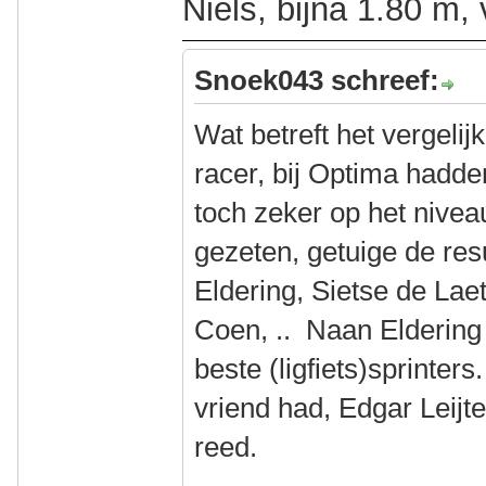
Niels, bijna 1.80 m,
Snoek043 schreef:
Wat betreft het vergeli
racer, bij Optima hadde
toch zeker op het nive
gezeten, getuige de re
Eldering, Sietse de La
Coen, .. Naan Elderin
beste (ligfiets)sprinters
vriend had, Edgar Leijt
reed.