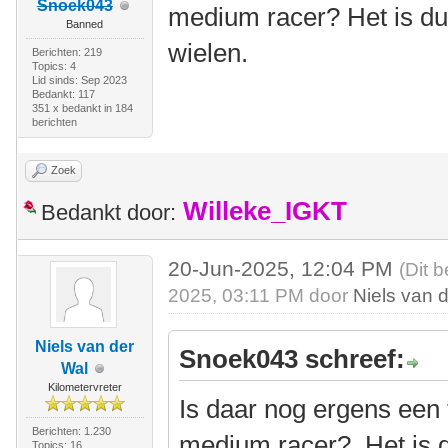
Snoek043
medium racer? Het is du
Banned
wielen.
Berichten: 219
Topics: 4
Lid sinds: Sep 2023
Bedankt: 117
351 x bedankt in 184
berichten
Zoek
Willeke_IGKT
Bedankt door:
20-Jun-2025, 12:04 PM
(Dit 
2025, 03:11 PM door
Niels van 
Niels van der
Snoek043 schreef:
Wal
Kilometervreter
Is daar nog ergens een 
Berichten: 1.230
medium racer? Het is 
Topics: 16