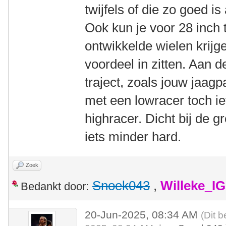
twijfels of die zo goed i
Ook kun je voor 28 inch 
ontwikkelde wielen krijge
voordeel in zitten. Aan 
traject, zoals jouw jaagp
met een lowracer toch i
highracer. Dicht bij de g
iets minder hard.
Zoek
Snoek043
,
Willeke_I
Bedankt door:
20-Jun-2025, 08:34 AM
(Dit b