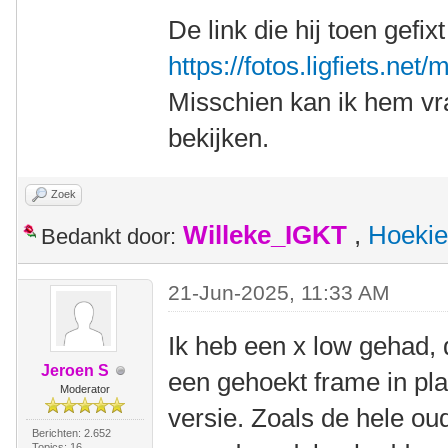
De link die hij toen gefi
https://fotos.ligfiets.ne
Misschien kan ik hem vr
bekijken.
Zoek
Willeke_IGKT
,
Hoekie
Bedankt door:
21-Jun-2025, 11:33 AM
Ik heb een x low gehad, 
Jeroen S
een gehoekt frame in pl
Moderator
versie. Zoals de hele ou
Berichten: 2.652
Topics: 16