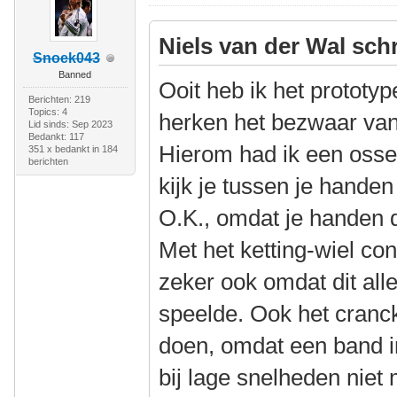
Niels van der Wal sch
Snoek043
Banned
Ooit heb ik het prototy
Berichten: 219
Topics: 4
herken het bezwaar van 
Lid sinds: Sep 2023
Bedankt: 117
Hierom had ik een oss
351 x bedankt in 184
berichten
kijk je tussen je hande
O.K., omdat je handen da
Met het ketting-wiel cont
zeker ook omdat dit all
speelde. Ook het cranc
doen, omdat een band i
bij lage snelheden niet