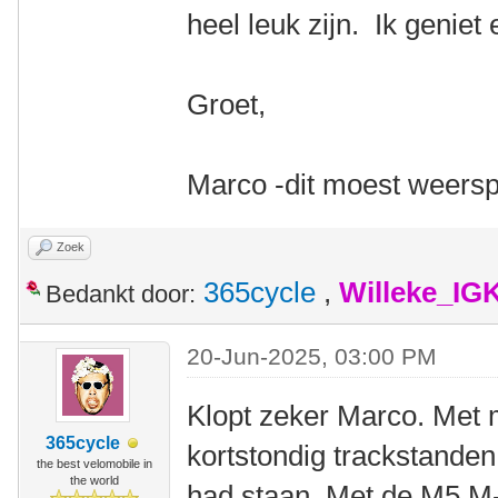
heel leuk zijn. Ik geniet 
Groet,
Marco -dit moest weers
Zoek
365cycle
,
Willeke_IG
Bedankt door:
20-Jun-2025, 03:00 PM
Klopt zeker Marco. Met 
365cycle
kortstondig trackstanden
the best velomobile in
the world
had staan. Met de M5 M-R