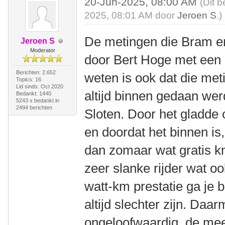
20-Jun-2025, 08:00 AM
(Dit b
2025, 08:01 AM door
Jeroen S
.)
De metingen die Bram er
Jeroen S
Moderator
door Bert Hoge met een 
Berichten: 2.652
weten is ook dat die met
Topics: 16
Lid sinds: Oct 2020
altijd binnen gedaan we
Bedankt: 1440
5243 x bedankt in
2494 berichten
Sloten. Door het gladde
en doordat het binnen is,
dan zomaar wat gratis km
zeer slanke rijder wat oo
watt-km prestatie ga je b
altijd slechter zijn. Daar
ongeloofwaardig, de mee