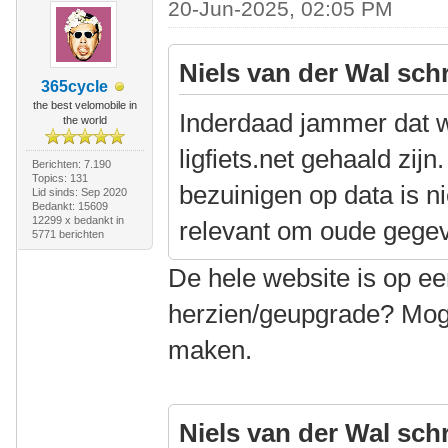
20-Jun-2025, 02:05 PM
Niels van der Wal sch
365cycle
the best velomobile in
Inderdaad jammer dat w
the world
ligfiets.net gehaald zij
Berichten: 7.190
Topics: 131
bezuinigen op data is n
Lid sinds: Sep 2020
Bedankt: 15609
12299 x bedankt in
relevant om oude gegev
5771 berichten
De hele website is op 
herzien/geupgrade? Moge
maken.
Niels van der Wal sch