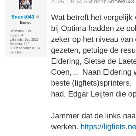
2025, 08:34 AM door
Snoek043
.
Wat betreft het vergelij
Snoek043
Banned
bij Optima hadden ze ook
Berichten: 219
Topics: 4
zeker op het niveau van
Lid sinds: Sep 2023
Bedankt: 117
gezeten, getuige de res
351 x bedankt in 184
berichten
Eldering, Sietse de Lae
Coen, .. Naan Eldering
beste (ligfiets)sprinters.
had, Edgar Leijten die o
Jammer dat de links naar
werken.
https://ligfiets.