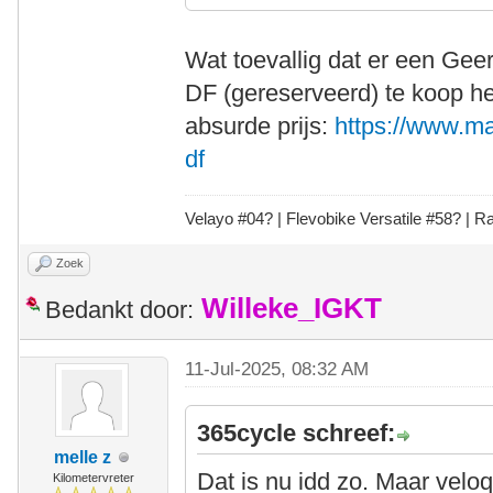
Wat toevallig dat er een Gee
DF (gereserveerd) te koop he
absurde prijs:
https://www.mar
df
Velayo #
0
4?
| Flevobike Versatile #58?
| Ra
Zoek
Willeke_IGKT
Bedankt door:
11-Jul-2025, 08:32 AM
365cycle schreef:
melle z
Dat is nu idd zo. Maar vel
Kilometervreter