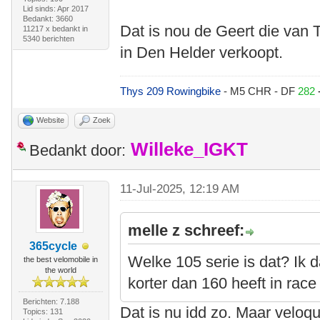
Lid sinds: Apr 2017
Bedankt: 3660
Dat is nou de Geert die van 
11217 x bedankt in
5340 berichten
in Den Helder verkoopt.
Thys 209 Rowingbike
- M5 CHR - DF
282
Website
Zoek
Willeke_IGKT
Bedankt door:
11-Jul-2025, 12:19 AM
melle z schreef:
365cycle
Welke 105 serie is dat? Ik 
the best velomobile in
the world
korter dan 160 heeft in rac
Berichten: 7.188
Dat is nu idd zo. Maar velo
Topics: 131