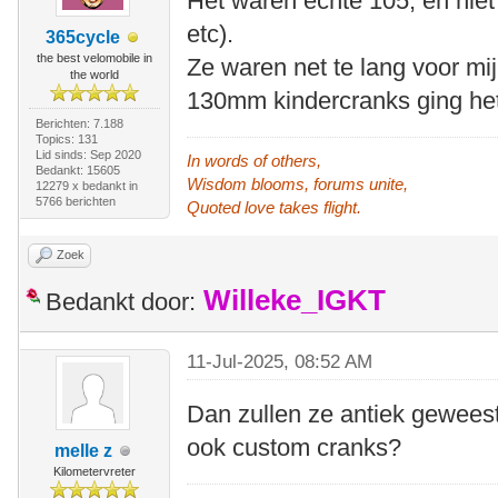
Het waren echte 105, en niet
etc).
365cycle
the best velomobile in
Ze waren net te lang voor mi
the world
130mm kindercranks ging he
Berichten: 7.188
Topics: 131
Lid sinds: Sep 2020
In words of others,
Bedankt: 15605
Wisdom blooms, forums unite,
12279 x bedankt in
5766 berichten
Quoted love takes flight.
Zoek
Willeke_IGKT
Bedankt door:
11-Jul-2025, 08:52 AM
Dan zullen ze antiek geweest
ook custom cranks?
melle z
Kilometervreter