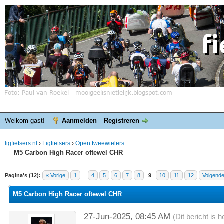
Welkom gast!
Aanmelden
Registreren
ligfietsers.nl
›
Ligfietsers
›
Open tweewielers
M5 Carbon High Racer oftewel CHR
elde waardering is 0
Pagina's (12):
« Vorige
1
...
4
5
6
7
8
9
10
11
12
Volgende
M5 Carbon High Racer oftewel CHR
27-Jun-2025, 08:45 AM
(Dit bericht is