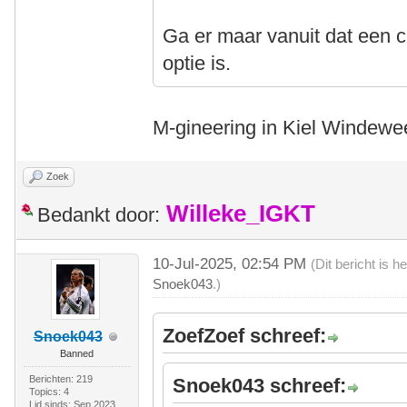
Ga er maar vanuit dat een c
optie is.
M-gineering in Kiel Windewee
Zoek
Willeke_IGKT
Bedankt door:
10-Jul-2025, 02:54 PM
(Dit bericht is 
Snoek043
.)
ZoefZoef schreef:
Snoek043
Banned
Berichten: 219
Snoek043 schreef:
Topics: 4
Lid sinds: Sep 2023