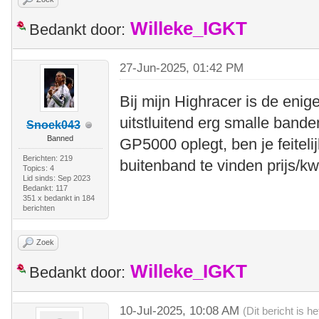
Willeke_IGKT
Bedankt door:
27-Jun-2025, 01:42 PM
Bij mijn Highracer is de enig
uitstluitend erg smalle bande
Snoek043
Banned
GP5000 oplegt, ben je feitelij
Berichten: 219
buitenband te vinden prijs/kwa
Topics: 4
Lid sinds: Sep 2023
Bedankt: 117
351 x bedankt in 184
berichten
Zoek
Willeke_IGKT
Bedankt door:
10-Jul-2025, 10:08 AM
(Dit bericht is 