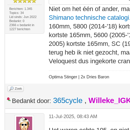
Niet om het één of ander, maa
Berichten: 1.345
Topics: 34
Shimano technische catalogi
Lid sinds: Jun 2022
Bedankt: 0
160mm, 5800 (2014-'18) kor
2366 x bedankt in
1227 berichten
kortste 165mm, 5600 (2005-'
2005) kortste 165mm, SC (19
terug heb ik niet gezocht, ma
Veloquest dus ingekorte crank
Optima Stinger |
2x Dries Baron
Zoek
365cycle
,
Willeke_IG
Bedankt door:
11-Jul-2025, 08:43 AM