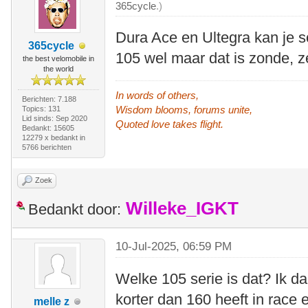
365cycle
.)
Dura Ace en Ultegra kan je so
365cycle
105 wel maar dat is zonde, z
the best velomobile in
the world
In words of others,
Berichten: 7.188
Wisdom blooms, forums unite,
Topics: 131
Lid sinds: Sep 2020
Quoted love takes flight.
Bedankt: 15605
12279 x bedankt in
5766 berichten
Zoek
Willeke_IGKT
Bedankt door:
10-Jul-2025, 06:59 PM
Welke 105 serie is dat? Ik d
korter dan 160 heeft in race
melle z