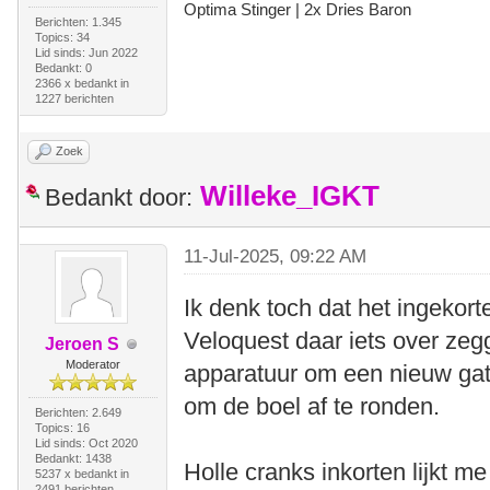
Optima Stinger |
2x Dries Baron
Berichten: 1.345
Topics: 34
Lid sinds: Jun 2022
Bedankt: 0
2366 x bedankt in
1227 berichten
Zoek
Willeke_IGKT
Bedankt door:
11-Jul-2025, 09:22 AM
Ik denk toch dat het ingekort
Veloquest daar iets over z
Jeroen S
Moderator
apparatuur om een nieuw gat
om de boel af te ronden.
Berichten: 2.649
Topics: 16
Lid sinds: Oct 2020
Bedankt: 1438
Holle cranks inkorten lijkt m
5237 x bedankt in
2491 berichten