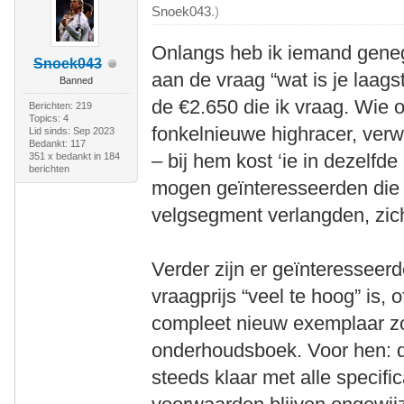
Snoek043
.)
Onlangs heb ik iemand geneg
Snoek043
aan de vraag “wat is je laagst
Banned
de €2.650 die ik vraag. Wie o
Berichten: 219
Topics: 4
fonkelnieuwe highracer, ver
Lid sinds: Sep 2023
Bedankt: 117
– bij hem kost ‘ie in dezelfd
351 x bedankt in 184
berichten
mogen geïnteresseerden die to
velgsegment verlangden, zic
Verder zijn er geïnteresseer
vraagprijs “veel te hoog” is, 
compleet nieuw exemplaar zo
onderhoudsboek. Voor hen: 
steeds klaar met alle specifica