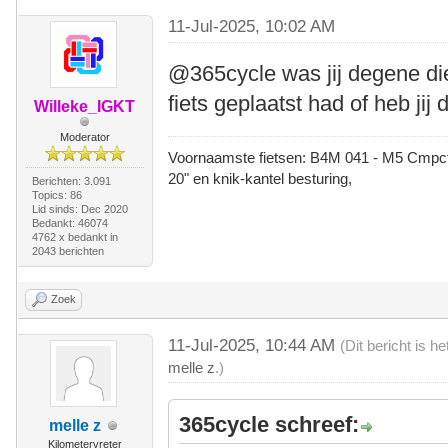
11-Jul-2025, 10:02 AM
@365cycle was jij degene die 
fiets geplaatst had of heb jij
Willeke_IGKT
Moderator
Voornaamste fietsen: B4M 041 - M5 Cmpct -
20" en knik-kantel besturing,
Berichten: 3.091
Topics: 86
Lid sinds: Dec 2020
Bedankt: 46074
4762 x bedankt in
2043 berichten
Zoek
11-Jul-2025, 10:44 AM
(Dit bericht is 
melle z
.)
365cycle schreef:
melle z
Kilometervreter