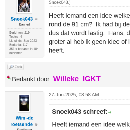
Snoek043
.)
Heeft iemand een idee welke
Snoek043
rond de 91 cm? Ik had bij de
Banned
dus dat wordt lastig. Hans, 
Berichten: 219
Topics: 4
groter al heb ik geen idee of
Lid sinds: Sep 2023
Bedankt: 117
heeft.
351 x bedankt in 184
berichten
Zoek
Willeke_IGKT
Bedankt door:
27-Jun-2025, 08:58 AM
Snoek043 schreef:
Wim -de
Heeft iemand een idee welk
roetsende
Roeifietser