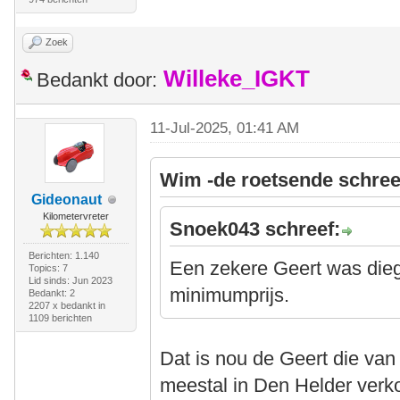
Zoek
Willeke_IGKT
Bedankt door:
11-Jul-2025, 01:41 AM
Wim -de roetsende schree
Gideonaut
Kilometervreter
Snoek043 schreef:
Berichten: 1.140
Een zekere Geert was dieg
Topics: 7
Lid sinds: Jun 2023
minimumprijs.
Bedankt: 2
2207 x bedankt in
1109 berichten
Dat is nou de Geert die van
meestal in Den Helder verk