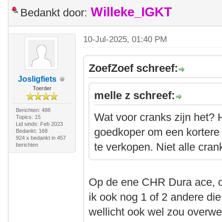
Willeke_IGKT
Bedankt door:
10-Jul-2025, 01:40 PM
ZoefZoef schreef:
Josligfiets
Toerder
melle z schreef:
Berichten: 488
Wat voor cranks zijn het? 
Topics: 15
Lid sinds: Feb 2023
goedkoper om een kortere 
Bedankt: 168
924 x bedankt in 457
te verkopen. Niet alle crank
berichten
Op de ene CHR Dura ace, o
ik ook nog 1 of 2 andere die 
wellicht ook wel zou overwe