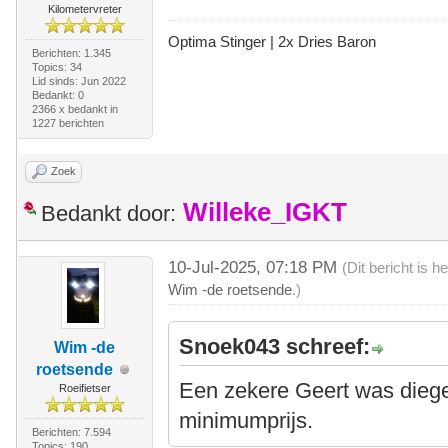
Kilometervreter
Optima Stinger |
2x Dries Baron
Berichten: 1.345
Topics: 34
Lid sinds: Jun 2022
Bedankt: 0
2366 x bedankt in
1227 berichten
Zoek
Willeke_IGKT
Bedankt door:
10-Jul-2025, 07:18 PM
(Dit bericht is 
Wim -de roetsende
.)
Snoek043 schreef:
Wim -de
roetsende
Een zekere Geert was diege
Roeifietser
minimumprijs.
Berichten: 7.594
Topics: 190