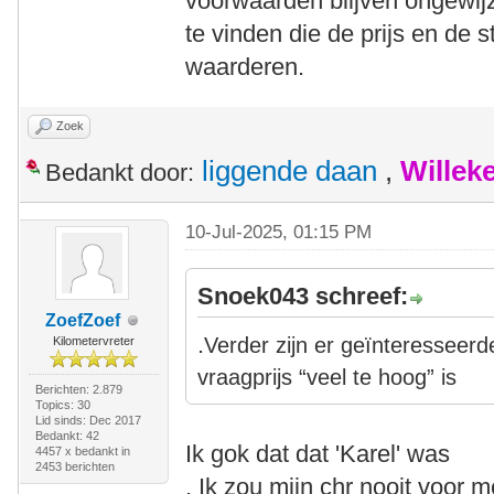
voorwaarden blijven ongewijz
te vinden die de prijs en de 
waarderen.
Zoek
liggende daan
,
Willek
Bedankt door:
10-Jul-2025, 01:15 PM
Snoek043 schreef:
ZoefZoef
.
Verder zijn er geïnteresseerd
Kilometervreter
vraagprijs “veel te hoog” is
Berichten: 2.879
Topics: 30
Lid sinds: Dec 2017
Bedankt: 42
Ik gok dat dat 'Karel' was
4457 x bedankt in
2453 berichten
. Ik zou mijn chr nooit voor