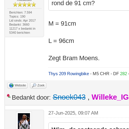
rond de 91 cm?
Berichten: 7.594
Topics: 190
Lid sinds: Apr 2017
M = 91cm
Bedankt: 3660
11217 x bedankt in
5340 berichten
L = 96cm
Zegt Bram Moens.
Thys 209 Rowingbike
- M5 CHR - DF
282
Website
Zoek
Snoek043
,
Willeke_I
Bedankt door:
27-Jun-2025, 09:07 AM