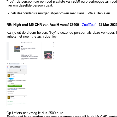
"Toy", de persoon die een bod plaatste van 2050 euro verhoogde zijn bod, 
hier om dezelfde persoon gaat.
Ik heb desnondanks morgen afgesproken met Hans. We zullen zien.
RE: High-end M5 CHR van AxelH vanaf €3400
-
ZoefZoef
-
11-Mar-202
Kan je uit de droom helpen: 'Toy' is dezelfde persoon als deze verkoper.
ligfiets.net noemt ie zich dus Toy.
Op ligfiets.net vroeg ie dus 2500 euro
Eerder had ie op.marktplaats een advertentie waarbij ie de Mt CHR aanb