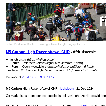
M5 Carbon High Racer oftewel CHR
- Afdrukversie
+- ligfietsers.nl (
https://ligfietsers.nl
)
+-- Forum: Ligfietsers (
https://ligfietsers.nl/forum-3.html
)
+--- Forum: Open tweewielers (
https://ligfietsers.nl/forum-5.html
)
+--- Topic: M5 Carbon High Racer oftewel CHR (
/thread-2661.html
)
Pagina's:
1
2
3
4
5
6
7
8
9
10
11
12
M5 Carbon High Racer oftewel CHR
-
blokdoorn
-
21-Dec-2024
Op marktplaats stond ook een mooie, is ook verkocht, ze zijn gewild kenn