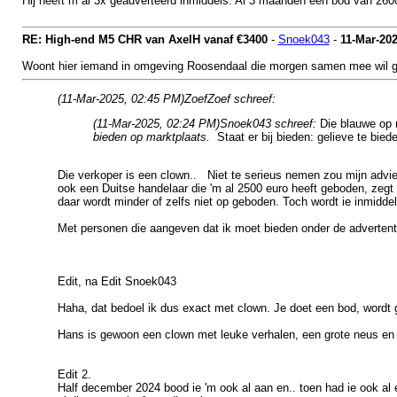
Hij heeft m al 3x geadverteerd inmiddels. Al 3 maanden een bod van 2600
RE: High-end M5 CHR van AxelH vanaf €3400
-
Snoek043
-
11-Mar-20
Woont hier iemand in omgeving Roosendaal die morgen samen mee wil gaa
(11-Mar-2025, 02:45 PM)
ZoefZoef schreef:
(11-Mar-2025, 02:24 PM)
Snoek043 schreef:
Die blauwe op 
bieden op marktplaats.
Staat er bij bieden: gelieve te bi
Die verkoper is een clown.. Niet te serieus nemen zou mijn advies 
ook een Duitse handelaar die 'm al 2500 euro heeft geboden, zegt
daar wordt minder of zelfs niet op geboden. Toch wordt ie inmidd
Met personen die aangeven dat ik moet bieden onder de advertentie
Edit, na Edit Snoek043
Haha, dat bedoel ik dus exact met clown. Je doet een bod, wordt 
Hans is gewoon een clown met leuke verhalen, een grote neus en 
Edit 2.
Half december 2024 bood ie 'm ook al aan en.. toen had ie ook al e