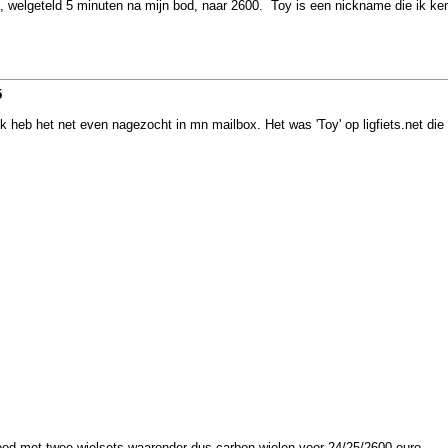
welgeteld 5 minuten na mijn bod, naar 2600. Toy is een nickname die ik ken va
5
 Ik heb het net even nagezocht in mn mailbox. Het was 'Toy' op ligfiets.net 
ood met twee wielsets waaronder dus carbon wielen voor 24/25/2600 euro