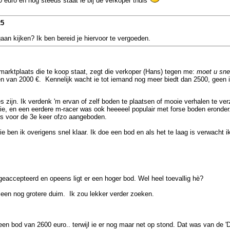
 euro en nog steeds staat ie bij de verkoper thuis
25
n kijken? Ik ben bereid je hiervoor te vergoeden.
marktplaats die te koop staat, zegt die verkoper (Hans) tegen me:
moet u snel
eden van 2000 €. Kennelijk wacht ie tot iemand nog meer biedt dan 2500, geen 
zijn. Ik verdenk 'm ervan of zelf boden te plaatsen of mooie verhalen te verz
 ie, en een eerdere m-racer was ook heeeeel populair met forse boden eronder
els voor de 3e keer ofzo aangeboden.
 ben ik overigens snel klaar. Ik doe een bod en als het te laag is verwacht 
geaccepteerd en opeens ligt er een hoger bod. Wel heel toevallig hè?
een nog grotere duim. Ik zou lekker verder zoeken.
en bod van 2600 euro.. terwijl ie er nog maar net op stond. Dat was van de 'D