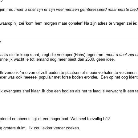
25
egen me:
moet u snel zijn er zijn veel mensen geïnteresseerd maar eerste bi
rop hij zei 'kom hem morgen maar ophalen' Na zijn adres te vragen zei ie: er
5
aats die te koop staat, zegt die verkoper (Hans) tegen me:
moet u snel zijn 
ennelijk wacht ie tot iemand nog meer biedt dan 2500, geen idee.
Ik verdenk 'm ervan of zelf boden te plaatsen of mooie verhalen te verzinnen 
acer was ook heeeeel populair met forse boden eronder. Een op het oog identi
 overigens snel klaar. Ik doe een bod en als het te laag is verwacht ik een 
teerd en opeens ligt er een hoger bod. Wel heel toevallig hè?
 grotere duim. Ik zou lekker verder zoeken.