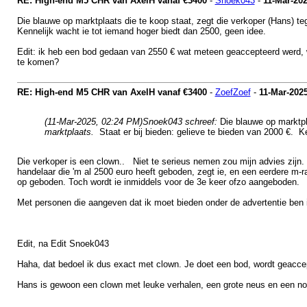
RE: High-end M5 CHR van AxelH vanaf €3400
-
Snoek043
-
11-Mar-20
Die blauwe op marktplaats die te koop staat, zegt die verkoper (Hans) t
Kennelijk wacht ie tot iemand hoger biedt dan 2500, geen idee.
Edit: ik heb een bod gedaan van 2550 € wat meteen geaccepteerd werd, waa
te komen?
RE: High-end M5 CHR van AxelH vanaf €3400
-
ZoefZoef
-
11-Mar-202
(11-Mar-2025, 02:24 PM)
Snoek043 schreef:
Die blauwe op marktpl
marktplaats.
Staat er bij bieden: gelieve te bieden van 2000 €. K
Die verkoper is een clown.. Niet te serieus nemen zou mijn advies zijn. 
handelaar die 'm al 2500 euro heeft geboden, zegt ie, en een eerdere m-r
op geboden. Toch wordt ie inmiddels voor de 3e keer ofzo aangeboden.
Met personen die aangeven dat ik moet bieden onder de advertentie ben ik
Edit, na Edit Snoek043
Haha, dat bedoel ik dus exact met clown. Je doet een bod, wordt geaccep
Hans is gewoon een clown met leuke verhalen, een grote neus en een nog