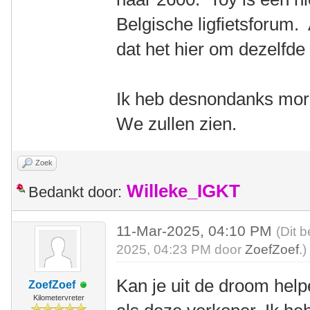
Belgische ligfietsforum. A
dat het hier om dezelfde
Ik heb desnondanks mo
We zullen zien.
Zoek
Willeke_IGKT
Bedankt door:
11-Mar-2025, 04:10 PM
(Dit 
2025, 04:23 PM door
ZoefZoef
.)
Kan je uit de droom help
ZoefZoef
Kilometervreter