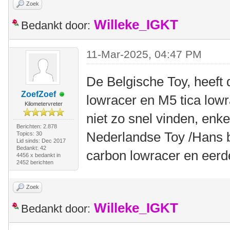
Zoek
Willeke_IGKT
Bedankt door:
11-Mar-2025, 04:47 PM
De Belgische Toy, heeft 
ZoefZoef
lowracer en M5 tica low
Kilometervreter
niet zo snel vinden, enk
Berichten: 2.878
Nederlandse Toy /Hans b
Topics: 30
Lid sinds: Dec 2017
Bedankt: 42
carbon lowracer en eerd
4456 x bedankt in
2452 berichten
Zoek
Willeke_IGKT
Bedankt door: