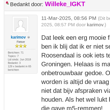
Willeke_IGKT
Bedankt door:
11-Mar-2025, 08:56 PM
(Dit 
2025, 08:57 PM door
karimov
.)
Dat leek een erg mooie fi
karimov
Fietser
ben ik blij dat ik er nie
Berichten: 71
Roosendaal is ook iets te
Topics: 7
Lid sinds: Jun 2018
Groningen. Helaas is ma
Bedankt: 3
129 x bedankt in 65
berichten
onbetrouwbaar gedoe. 
worden is altijd de vraa
niet dat bijv afspraken via
houden. Als het wel lukt
die gave m5-remmen!