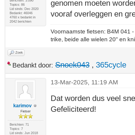
Berichten: 3.090
genomen moeten worden 
Topics: 86
Lid sinds: Dec 2020
vooraf overleggen en gre
Bedankt: 46046
4760 x bedankt in
2042 berichten
Voornaamste fietsen: B4M 041 -
trike, beide alle wielen 20" en kn
Zoek
Snoek043
,
365cycle
Bedankt door:
13-Mar-2025, 11:19 AM
Dat worden dus veel sne
karimov
Gefeliciteerd!
Fietser
Berichten: 71
Topics: 7
Lid sinds: Jun 2018