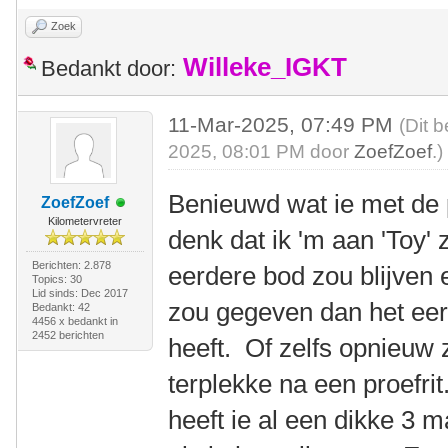
Zoek
Willeke_IGKT
Bedankt door:
11-Mar-2025, 07:49 PM
(Dit 
2025, 08:01 PM door
ZoefZoef
.)
Benieuwd wat ie met de 
ZoefZoef
Kilometervreter
denk dat ik 'm aan 'Toy' 
Berichten: 2.878
eerdere bod zou blijven
Topics: 30
Lid sinds: Dec 2017
zou gegeven dan het eer
Bedankt: 42
4456 x bedankt in
2452 berichten
heeft. Of zelfs opnieuw
terplekke na een proefri
heeft ie al een dikke 3 