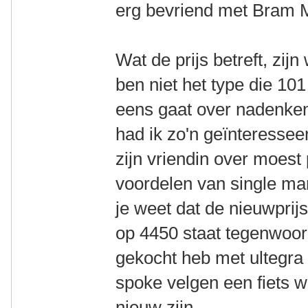
erg bevriend met Bram
Wat de prijs betreft, zij
ben niet het type die 101
eens gaat over nadenken
had ik zo'n geïnteressee
zijn vriendin over moest
voordelen van single man
je weet dat de nieuwpri
op 4450 staat tegenwoordi
gekocht heb met ultegr
spoke velgen een fiets 
nieuw zijn.