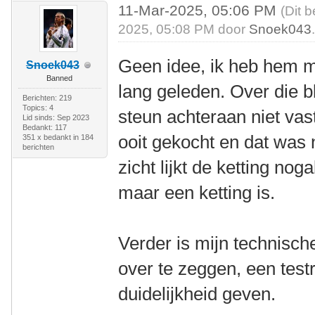
11-Mar-2025, 05:06 PM
(Dit 
2025, 05:08 PM door
Snoek043
Geen idee, ik heb hem m
Snoek043
Banned
lang geleden. Over die 
Berichten: 219
Topics: 4
steun achteraan niet vast
Lid sinds: Sep 2023
Bedankt: 117
ooit gekocht en dat was 
351 x bedankt in 184
berichten
zicht lijkt de ketting nog
maar een ketting is.
Verder is mijn technisch
over te zeggen, een testr
duidelijkheid geven.