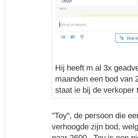
Hij heeft m al 3x geadve
maanden een bod van 2
staat ie bij de verkoper
"Toy", de persoon die ee
verhoogde zijn bod, welg
naar 2600. Toy is een n