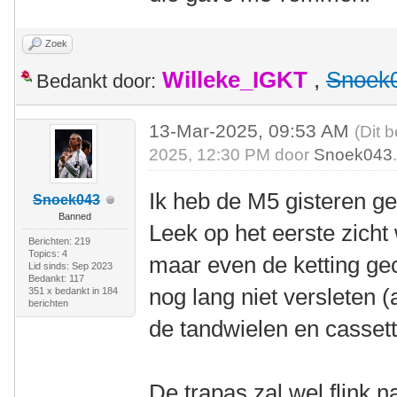
Zoek
Willeke_IGKT
,
Snoek
Bedankt door:
13-Mar-2025, 09:53 AM
(Dit 
2025, 12:30 PM door
Snoek043
Ik heb de M5 gisteren 
Snoek043
Banned
Leek op het eerste zicht
Berichten: 219
Topics: 4
maar even de ketting gec
Lid sinds: Sep 2023
Bedankt: 117
nog lang niet versleten (
351 x bedankt in 184
berichten
de tandwielen en cassette
De trapas zal wel flink