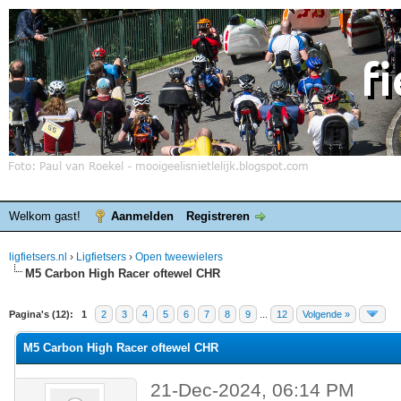
Welkom gast!
Aanmelden
Registreren
ligfietsers.nl
›
Ligfietsers
›
Open tweewielers
M5 Carbon High Racer oftewel CHR
elde waardering is 0
Pagina's (12):
1
2
3
4
5
6
7
8
9
...
12
Volgende »
M5 Carbon High Racer oftewel CHR
21-Dec-2024, 06:14 PM