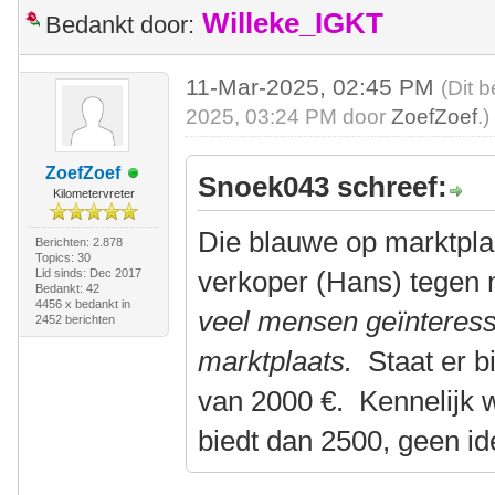
Willeke_IGKT
Bedankt door:
11-Mar-2025, 02:45 PM
(Dit 
2025, 03:24 PM door
ZoefZoef
.)
ZoefZoef
Snoek043 schreef:
Kilometervreter
Die blauwe op marktplaa
Berichten: 2.878
Topics: 30
verkoper (Hans) tegen
Lid sinds: Dec 2017
Bedankt: 42
4456 x bedankt in
veel mensen geïnteress
2452 berichten
marktplaats.
Staat er b
van 2000 €. Kennelijk 
biedt dan 2500, geen id