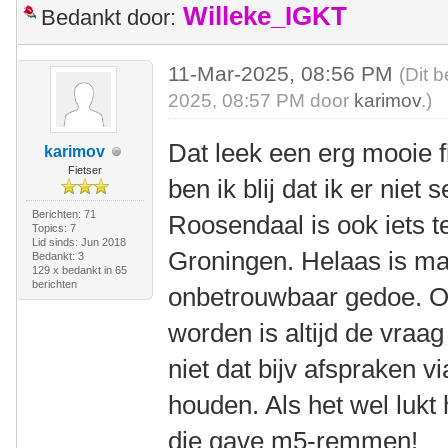
Willeke_IGKT
Bedankt door:
11-Mar-2025, 08:56 PM
(Dit 
2025, 08:57 PM door
karimov
.)
Dat leek een erg mooie fi
karimov
Fietser
ben ik blij dat ik er nie
Berichten: 71
Roosendaal is ook iets te
Topics: 7
Lid sinds: Jun 2018
Groningen. Helaas is ma
Bedankt: 3
129 x bedankt in 65
berichten
onbetrouwbaar gedoe. 
worden is altijd de vraa
niet dat bijv afspraken via
houden. Als het wel lukt
die gave m5-remmen!