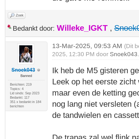
Zoek
Willeke_IGKT
,
Snoek
Bedankt door:
13-Mar-2025, 09:53 AM
(Dit 
2025, 12:30 PM door
Snoek043
Ik heb de M5 gisteren 
Snoek043
Banned
Leek op het eerste zicht
Berichten: 219
Topics: 4
maar even de ketting gec
Lid sinds: Sep 2023
Bedankt: 117
nog lang niet versleten (
351 x bedankt in 184
berichten
de tandwielen en cassette
De trapas zal wel flink