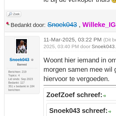
Zoek
Snoek043
,
Willeke_I
Bedankt door:
11-Mar-2025, 03:22 PM
(Dit 
2025, 03:40 PM door
Snoek043
Woont hier iemand in o
Snoek043
Banned
morgen samen mee wil ga
Berichten: 219
Topics: 4
hiervoor te vergoeden.
Lid sinds: Sep 2023
Bedankt: 117
351 x bedankt in 184
berichten
ZoefZoef schreef:
Snoek043 schreef: