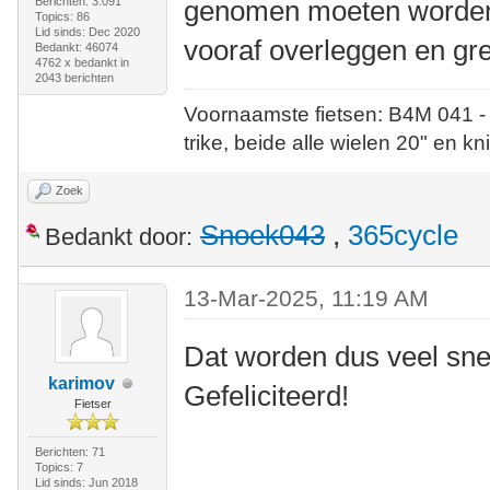
Berichten: 3.091
genomen moeten worden 
Topics: 86
Lid sinds: Dec 2020
vooraf overleggen en gre
Bedankt: 46074
4762 x bedankt in
2043 berichten
Voornaamste fietsen: B4M 041 -
trike, beide alle wielen 20" en kn
Zoek
Snoek043
,
365cycle
Bedankt door:
13-Mar-2025, 11:19 AM
Dat worden dus veel sne
karimov
Gefeliciteerd!
Fietser
Berichten: 71
Topics: 7
Lid sinds: Jun 2018