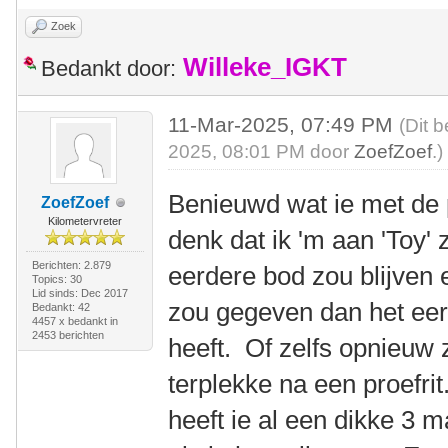
Zoek
Willeke_IGKT
Bedankt door:
11-Mar-2025, 07:49 PM
(Dit 
2025, 08:01 PM door
ZoefZoef
.)
Benieuwd wat ie met de 
ZoefZoef
Kilometervreter
denk dat ik 'm aan 'Toy' 
Berichten: 2.879
eerdere bod zou blijven
Topics: 30
Lid sinds: Dec 2017
zou gegeven dan het eer
Bedankt: 42
4457 x bedankt in
2453 berichten
heeft. Of zelfs opnieuw
terplekke na een proefri
heeft ie al een dikke 3 