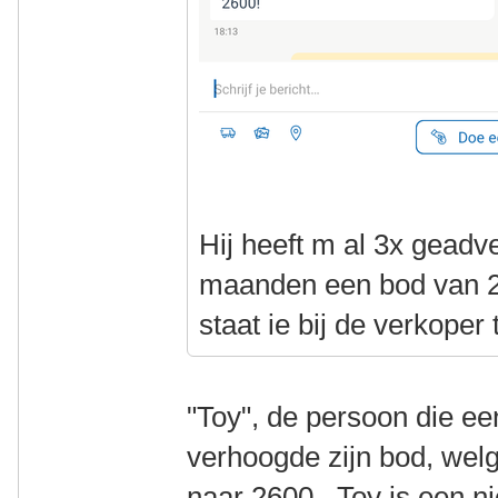
Hij heeft m al 3x geadve
maanden een bod van 2
staat ie bij de verkoper
"Toy", de persoon die ee
verhoogde zijn bod, welg
naar 2600. Toy is een n