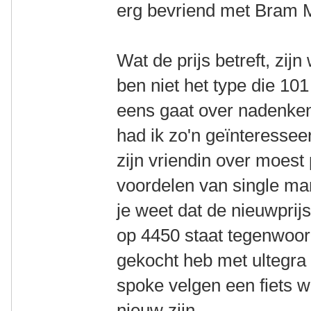
erg bevriend met Bram
Wat de prijs betreft, zij
ben niet het type die 101
eens gaat over nadenken
had ik zo'n geïnteressee
zijn vriendin over moest
voordelen van single man
je weet dat de nieuwpri
op 4450 staat tegenwoordi
gekocht heb met ultegr
spoke velgen een fiets 
nieuw zijn.