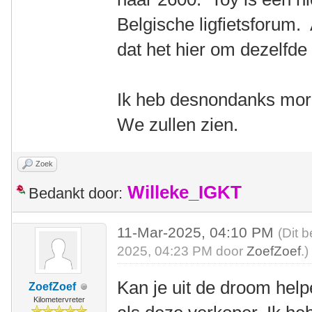
Belgische ligfietsforum. A
dat het hier om dezelfde
Ik heb desnondanks mo
We zullen zien.
Zoek
Willeke_IGKT
Bedankt door:
11-Mar-2025, 04:10 PM
(Dit 
2025, 04:23 PM door
ZoefZoef
.)
Kan je uit de droom help
ZoefZoef
Kilometervreter