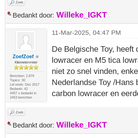
Zoek
Willeke_IGKT
Bedankt door:
11-Mar-2025, 04:47 PM
De Belgische Toy, heeft 
ZoefZoef
lowracer en M5 tica low
Kilometervreter
niet zo snel vinden, enk
Berichten: 2.879
Nederlandse Toy /Hans b
Topics: 30
Lid sinds: Dec 2017
Bedankt: 42
carbon lowracer en eerd
4457 x bedankt in
2453 berichten
Zoek
Willeke_IGKT
Bedankt door: