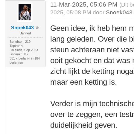
11-Mar-2025, 05:06 PM
(Dit 
2025, 05:08 PM door
Snoek043
Geen idee, ik heb hem m
Snoek043
Banned
lang geleden. Over die 
Berichten: 219
Topics: 4
steun achteraan niet vast
Lid sinds: Sep 2023
Bedankt: 117
ooit gekocht en dat was 
351 x bedankt in 184
berichten
zicht lijkt de ketting nog
maar een ketting is.
Verder is mijn technisch
over te zeggen, een testr
duidelijkheid geven.