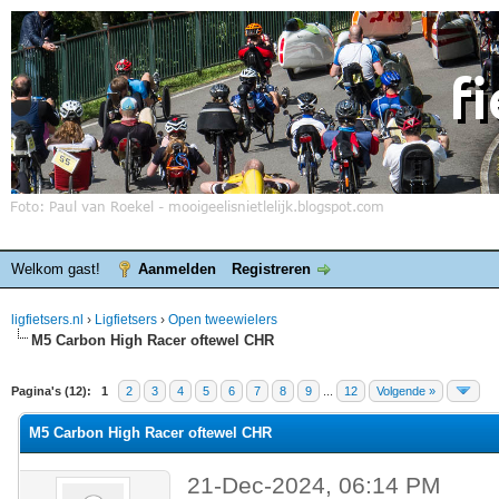
Welkom gast!
Aanmelden
Registreren
ligfietsers.nl
›
Ligfietsers
›
Open tweewielers
M5 Carbon High Racer oftewel CHR
elde waardering is 0
Pagina's (12):
1
2
3
4
5
6
7
8
9
...
12
Volgende »
M5 Carbon High Racer oftewel CHR
21-Dec-2024, 06:14 PM