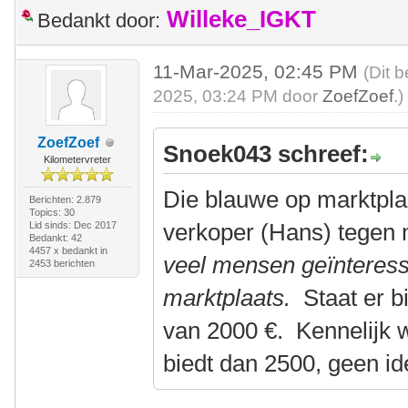
Willeke_IGKT
Bedankt door:
11-Mar-2025, 02:45 PM
(Dit 
2025, 03:24 PM door
ZoefZoef
.)
ZoefZoef
Snoek043 schreef:
Kilometervreter
Die blauwe op marktplaa
Berichten: 2.879
Topics: 30
verkoper (Hans) tegen
Lid sinds: Dec 2017
Bedankt: 42
4457 x bedankt in
veel mensen geïnteress
2453 berichten
marktplaats.
Staat er b
van 2000 €. Kennelijk 
biedt dan 2500, geen id