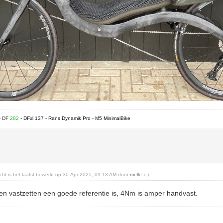
- DF
282
- DFxl 137 - Rans Dynamik Pro - M5 MinimalBike
richt is het laatst bewerkt op 30-Apr-2025, 09:13 AM door
melle z
.)
ren vastzetten een goede referentie is, 4Nm is amper handvast.