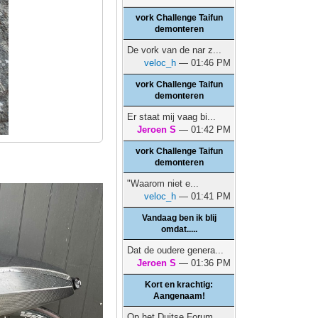
vork Challenge Taifun
demonteren
De vork van de nar z...
veloc_h
— 01:46 PM
vork Challenge Taifun
demonteren
Er staat mij vaag bi...
Jeroen S
— 01:42 PM
vork Challenge Taifun
demonteren
"Waarom niet e...
veloc_h
— 01:41 PM
Vandaag ben ik blij
omdat.....
Dat de oudere genera...
Jeroen S
— 01:36 PM
Kort en krachtig:
Aangenaam!
Op het Duitse Forum ...