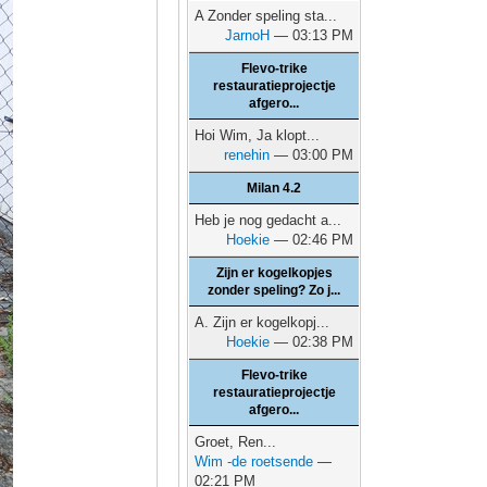
A Zonder speling sta...
JarnoH
— 03:13 PM
Flevo-trike
restauratieprojectje
afgero...
Hoi Wim, Ja klopt...
renehin
— 03:00 PM
Milan 4.2
Heb je nog gedacht a...
Hoekie
— 02:46 PM
Zijn er kogelkopjes
zonder speling? Zo j...
A. Zijn er kogelkopj...
Hoekie
— 02:38 PM
Flevo-trike
restauratieprojectje
afgero...
Groet, Ren...
Wim -de roetsende
—
02:21 PM