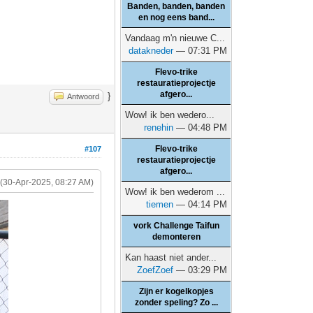
Banden, banden, banden
en nog eens band...
Vandaag m'n nieuwe C...
datakneder
— 07:31 PM
Flevo-trike
restauratieprojectje
afgero...
}
Antwoord
Wow! ik ben wedero...
renehin
— 04:48 PM
Flevo-trike
#107
restauratieprojectje
afgero...
(30-Apr-2025, 08:27 AM)
Wow! ik ben wederom ...
tiemen
— 04:14 PM
vork Challenge Taifun
demonteren
Kan haast niet ander...
ZoefZoef
— 03:29 PM
Zijn er kogelkopjes
zonder speling? Zo ...