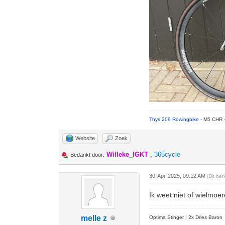
Thys 209 Rowingbike
- M5 CHR 
Website
Zoek
Willeke_IGKT
,
365cycle
Bedankt door:
30-Apr-2025, 09:12 AM
(Dit be
Ik weet niet of wielmoe
melle z
Optima Stinger |
2x Dries Baron