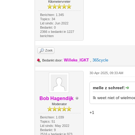
Kilometervreter
Berichten: 1.345
Topics: 34
Lid sinds: Jun 2022
Bedankt: 0
2366 x bedankt in 1227
berichten
Zoek
Willeke_IGKT
,
365cycle
Bedankt door:
30-Apr-2025, 09:33 AM
melle z schreef:
Ik weet niet of wielm
Bob Hagendijk
Moderator
+1
Berichten: 1.039
Topics: 51
Lid sinds: May 2022
Bedankt: 9
2516 x bedankt in 973