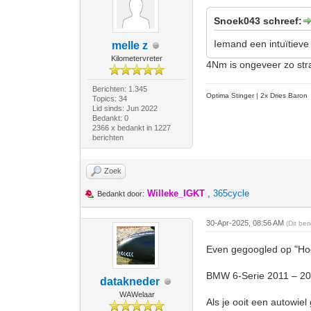
Snoek043 schreef:
Iemand een intuïtiev
melle z
Kilometervreter
4Nm is ongeveer zo strak
Berichten: 1.345
Optima Stinger |
2x Dries Baron
Topics: 34
Lid sinds: Jun 2022
Bedankt: 0
2366 x bedankt in 1227
berichten
Zoek
Willeke_IGKT
,
365cycle
Bedankt door:
30-Apr-2025, 08:56 AM
(Dit be
Even gegoogled op "Ho
BMW 6-Serie 2011 – 2
datakneder
WAWelaar
Als je ooit een autowiel