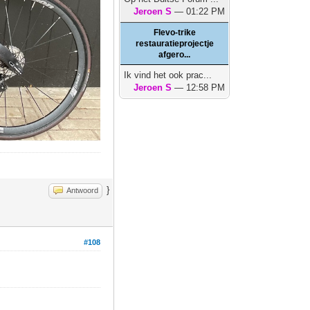
Jeroen S
— 01:22 PM
Flevo-trike
restauratieprojectje
afgero...
Ik vind het ook prac...
Jeroen S
— 12:58 PM
}
Antwoord
#108