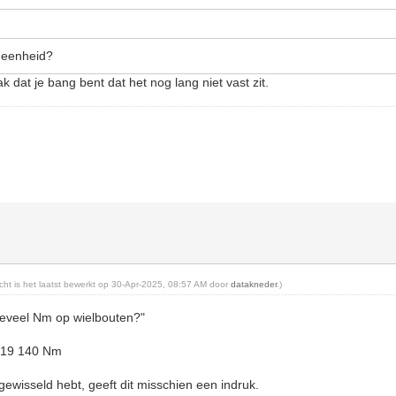
e eenheid?
 dat je bang bent dat het nog lang niet vast zit.
richt is het laatst bewerkt op 30-Apr-2025, 08:57 AM door
datakneder
.)
eveel Nm op wielbouten?"
019 140 Nm
 gewisseld hebt, geeft dit misschien een indruk.