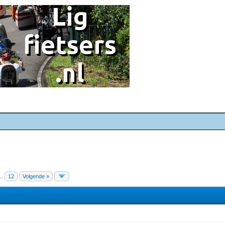
...
12
Volgende »