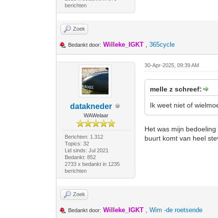
berichten
Zoek
Willeke_IGKT
,
365cycle
Bedankt door:
30-Apr-2025, 09:39 AM
melle z schreef:
Ik weet niet of wielm
datakneder
WAWelaar
Het was mijn bedoeling 
Berichten: 1.312
buurt komt van heel stev
Topics: 32
Lid sinds: Jul 2021
Bedankt: 852
2733 x bedankt in 1235
berichten
Zoek
Willeke_IGKT
,
Wim -de roetsende
Bedankt door: