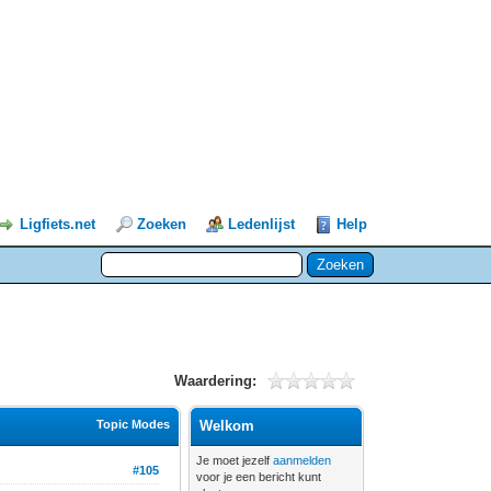
Ligfiets.net
Zoeken
Ledenlijst
Help
Waardering:
Topic Modes
Welkom
Je moet jezelf
aanmelden
#105
voor je een bericht kunt