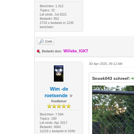
Berichten: 1.312
Topics: 32
Lid sinds: Jul 2021
Bedankt: 852
2733 x bedankt in 1235
berichten
Zoek
Willeke_IGKT
Bedankt door:
30-Apr-2025, 09:12 AM
Snoek043 schreef:
Wim -de
roetsende
Roeifietser
Berichten: 7.594
Topics: 190
Lid sinds: Apr 2017
Bedankt: 3660
11216 x bedankt in 5340