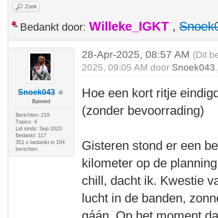
Zoek
Willeke_IGKT
,
Snoek
Bedankt door:
28-Apr-2025, 08:57 AM
(Dit b
2025, 09:05 AM door
Snoek043
.
Hoe een kort ritje eindi
Snoek043
Banned
(zonder bevoorrading)
Berichten: 219
Topics: 4
Lid sinds: Sep 2023
Bedankt: 117
Gisteren stond er een be
351 x bedankt in 184
berichten
kilometer op de plannin
chill, dacht ik. Kwestie
lucht in de banden, zon
gáán. Op het moment dat