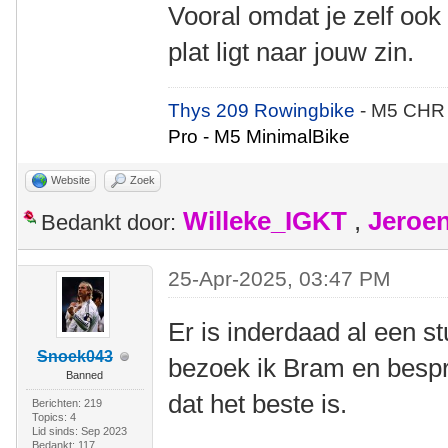
Vooral omdat je zelf ook 
plat ligt naar jouw zin.
Thys 209 Rowingbike
- M5 CHR
Pro - M5 MinimalBike
Website
Zoek
Willeke_IGKT
,
Jeroe
Bedankt door:
25-Apr-2025, 03:47 PM
Er is inderdaad al een st
Snoek043
bezoek ik Bram en bespr
Banned
dat het beste is.
Berichten: 219
Topics: 4
Lid sinds: Sep 2023
Bedankt: 117