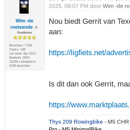
2025, 08:07 PM door
Wim -de r
Nou biedt Gerrit van Te
Wim -de
roetsende
aan:
Roeifietser
Berichten: 7.593
Topics: 190
https://ligfiets.net/adve
Lid sinds: Apr 2017
Bedankt: 3653
11209 x bedankt in
5339 berichten
Is dit dan ook Gerrit, m
https://www.marktplaats.n
Thys 209 Rowingbike
- M5 CHR
Pro - M5 MinimalBike