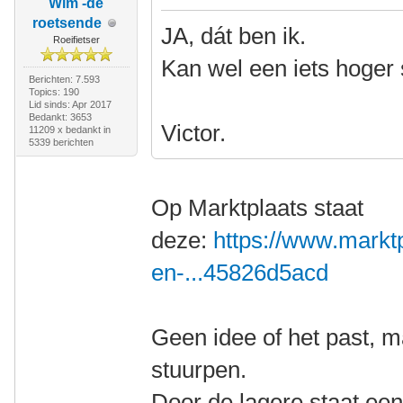
Wim -de
roetsende
JA, dát ben ik.
Roeifietser
Kan wel een iets hoger
Berichten: 7.593
Topics: 190
Lid sinds: Apr 2017
Bedankt: 3653
Victor.
11209 x bedankt in
5339 berichten
Op Marktplaats staat
deze:
https://www.marktp
en-...45826d5acd
Geen idee of het past, m
stuurpen.
Door de lagere staat een