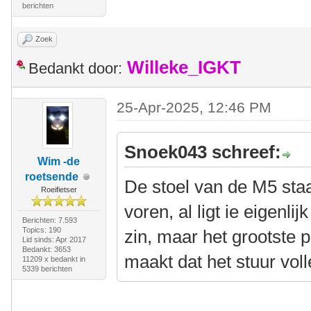
berichten
Zoek
Willeke_IGKT
Bedankt door:
25-Apr-2025, 12:46 PM
Snoek043 schreef:
Wim -de
roetsende
De stoel van de M5 staa
Roeifietser
voren, al ligt ie eigenlij
Berichten: 7.593
Topics: 190
zin, maar het grootste 
Lid sinds: Apr 2017
Bedankt: 3653
maakt dat het stuur voll
11209 x bedankt in
5339 berichten