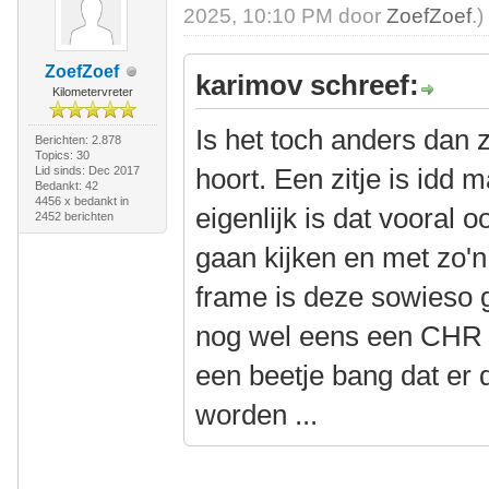
2025, 10:10 PM door
ZoefZoef
.)
ZoefZoef
karimov schreef:
Kilometervreter
Is het toch anders dan
Berichten: 2.878
Topics: 30
hoort. Een zitje is idd 
Lid sinds: Dec 2017
Bedankt: 42
4456 x bedankt in
eigenlijk is dat vooral 
2452 berichten
gaan kijken en met zo'n 
frame is deze sowieso g
nog wel eens een CHR 
een beetje bang dat er
worden ...