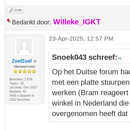
Zoek
Willeke_IGKT
Bedankt door:
23-Apr-2025, 12:57 PM
Snoek043 schreef:
ZoefZoef
Kilometervreter
Op het Duitse forum ha
Berichten: 2.878
met een platte stuurpen
Topics: 30
Lid sinds: Dec 2017
werken (Bram reageert n
Bedankt: 42
4456 x bedankt in
2452 berichten
winkel in Nederland die
overgenomen heeft dat o