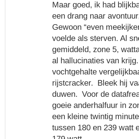
Maar goed, ik had blijkb
een drang naar avontuur,
Gewoon “even meekijken”
voelde als sterven. Al sn
gemiddeld, zone 5, watt
al hallucinaties van krij
vochtgehalte vergelijkba
rijstcracker. Bleek hij v
duwen. Voor de datafreak
goeie anderhalfuur in z
een kleine twintig minut
tussen 180 en 239 watt 
179 watt.