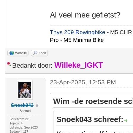
Al veel mee gefietst?
Thys 209 Rowingbike
- M5 CHR
Pro - M5 MinimalBike
Website
Zoek
Willeke_IGKT
Bedankt door:
23-Apr-2025, 12:53 PM
Wim -de roetsende sc
Snoek043
Banned
Snoek043 schreef:
Berichten: 219
Topics: 4
Lid sinds: Sep 2023
Bedankt: 117