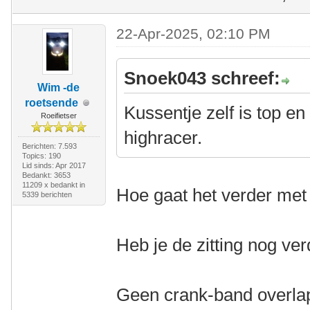
22-Apr-2025, 02:10 PM
Snoek043 schreef:
Wim -de
roetsende
Kussentje zelf is top en
Roeifietser
highracer.
Berichten: 7.593
Topics: 190
Lid sinds: Apr 2017
Bedankt: 3653
11209 x bedankt in
Hoe gaat het verder me
5339 berichten
Heb je de zitting nog ve
Geen crank-band overla