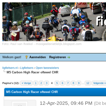
Welkom gast!
Aanmelden
Registreren
ligfietsers.nl
›
Ligfietsers
›
Open tweewielers
M5 Carbon High Racer oftewel CHR
elde waardering is 0
Pagina's (12):
« Vorige
1
2
3
4
5
6
7
8
9
...
12
Volgende »
M5 Carbon High Racer oftewel CHR
12-Apr-2025, 09:46 PM
(Dit b