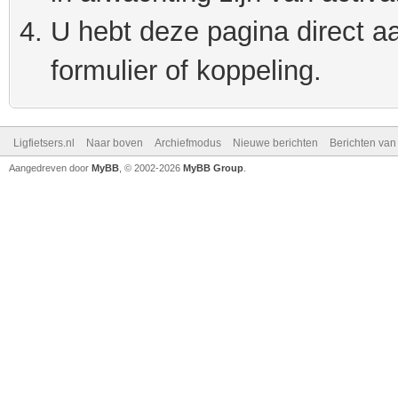
U hebt deze pagina direct a
formulier of koppeling.
Ligfietsers.nl
Naar boven
Archiefmodus
Nieuwe berichten
Berichten va
Aangedreven door
MyBB
, © 2002-2026
MyBB Group
.