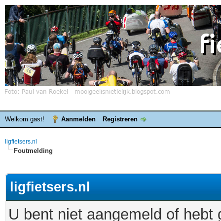
Welkom gast!
Aanmelden
Registreren
ligfietsers.nl
Foutmelding
ligfietsers.nl
U bent niet aangemeld of hebt