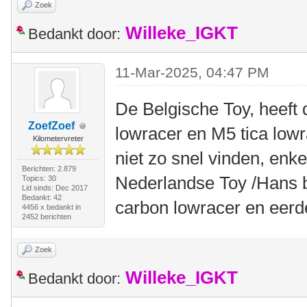
Zoek
Willeke_IGKT
Bedankt door:
11-Mar-2025, 04:47 PM
De Belgische Toy, heeft 
ZoefZoef
lowracer en M5 tica low
Kilometervreter
niet zo snel vinden, enk
Berichten: 2.879
Nederlandse Toy /Hans b
Topics: 30
Lid sinds: Dec 2017
Bedankt: 42
carbon lowracer en eerd
4456 x bedankt in
2452 berichten
Zoek
Willeke_IGKT
Bedankt door: