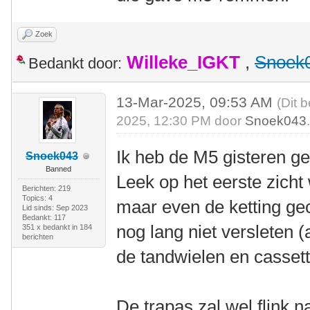
Zoek
Willeke_IGKT
,
Snoek
Bedankt door:
13-Mar-2025, 09:53 AM
(Dit 
2025, 12:30 PM door
Snoek043
Ik heb de M5 gisteren 
Snoek043
Banned
Leek op het eerste zicht
Berichten: 219
Topics: 4
maar even de ketting gec
Lid sinds: Sep 2023
Bedankt: 117
nog lang niet versleten (
351 x bedankt in 184
berichten
de tandwielen en cassette
De trapas zal wel flink