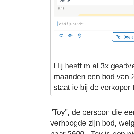
Hij heeft m al 3x geadve
maanden een bod van 2
staat ie bij de verkoper
"Toy", de persoon die ee
verhoogde zijn bod, welg
naar 2600. Toy is een n