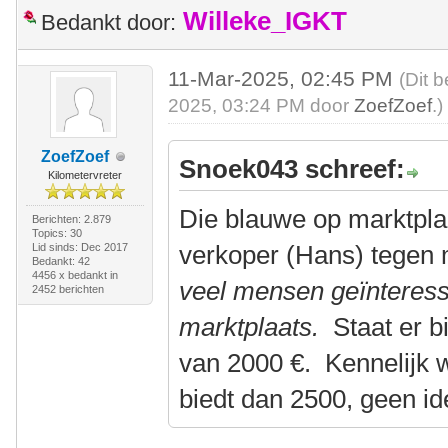
Willeke_IGKT
Bedankt door:
11-Mar-2025, 02:45 PM
(Dit 
2025, 03:24 PM door
ZoefZoef
.)
ZoefZoef
Snoek043 schreef:
Kilometervreter
Die blauwe op marktplaa
Berichten: 2.879
Topics: 30
verkoper (Hans) tegen
Lid sinds: Dec 2017
Bedankt: 42
4456 x bedankt in
veel mensen geïnteress
2452 berichten
marktplaats.
Staat er b
van 2000 €. Kennelijk 
biedt dan 2500, geen id