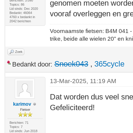
Berichten: 3.090
genomen moeten worden 
Topics: 86
Lid sinds: Dec 2020
vooraf overleggen en gre
Bedankt: 46064
4760 x bedankt in
2042 berichten
Voornaamste fietsen: B4M 041 -
trike, beide alle wielen 20" en kn
Zoek
Snoek043
,
365cycle
Bedankt door:
13-Mar-2025, 11:19 AM
Dat worden dus veel sne
karimov
Gefeliciteerd!
Fietser
Berichten: 71
Topics: 7
Lid sinds: Jun 2018