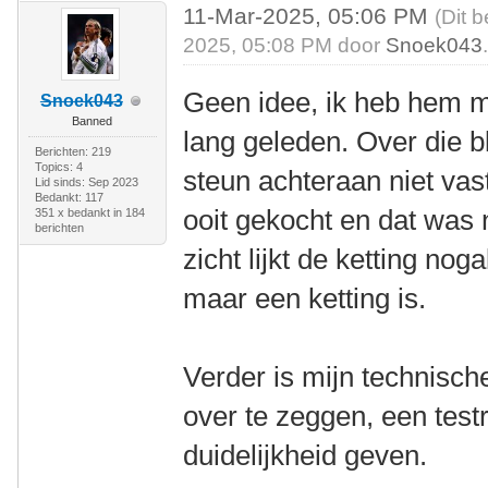
11-Mar-2025, 05:06 PM
(Dit 
2025, 05:08 PM door
Snoek043
Geen idee, ik heb hem m
Snoek043
Banned
lang geleden. Over die 
Berichten: 219
Topics: 4
steun achteraan niet vast
Lid sinds: Sep 2023
Bedankt: 117
ooit gekocht en dat was 
351 x bedankt in 184
berichten
zicht lijkt de ketting nog
maar een ketting is.
Verder is mijn technisch
over te zeggen, een testr
duidelijkheid geven.