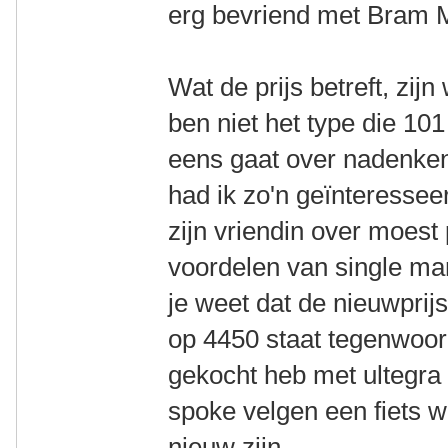
erg bevriend met Bram
Wat de prijs betreft, zij
ben niet het type die 101
eens gaat over nadenken
had ik zo'n geïnteressee
zijn vriendin over moest
voordelen van single man
je weet dat de nieuwpri
op 4450 staat tegenwoordi
gekocht heb met ultegr
spoke velgen een fiets 
nieuw zijn.