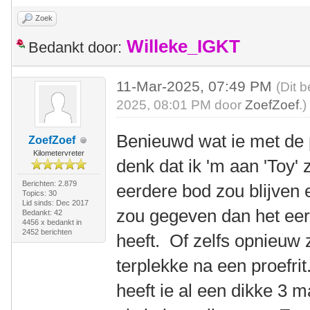
Zoek
Willeke_IGKT
Bedankt door:
11-Mar-2025, 07:49 PM
(Dit 
2025, 08:01 PM door
ZoefZoef
.)
Benieuwd wat ie met de 
ZoefZoef
Kilometervreter
denk dat ik 'm aan 'Toy' 
Berichten: 2.879
eerdere bod zou blijven
Topics: 30
Lid sinds: Dec 2017
zou gegeven dan het eer
Bedankt: 42
4456 x bedankt in
2452 berichten
heeft. Of zelfs opnieuw
terplekke na een proefri
heeft ie al een dikke 3 