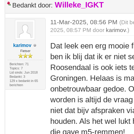
Willeke_IGKT
Bedankt door:
11-Mar-2025, 08:56 PM
(Dit 
2025, 08:57 PM door
karimov
.)
Dat leek een erg mooie fi
karimov
Fietser
ben ik blij dat ik er nie
Berichten: 71
Roosendaal is ook iets te
Topics: 7
Lid sinds: Jun 2018
Groningen. Helaas is ma
Bedankt: 3
129 x bedankt in 65
berichten
onbetrouwbaar gedoe. 
worden is altijd de vraa
niet dat bijv afspraken via
houden. Als het wel lukt
die gave m5-remmen!