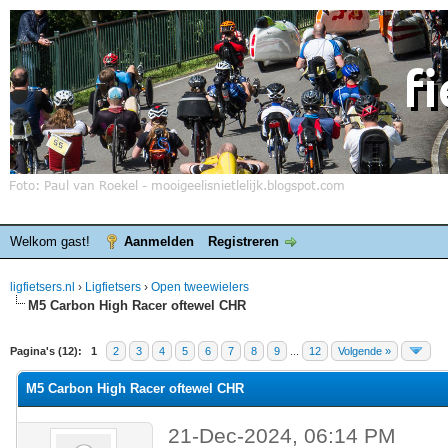
Welkom gast!
Aanmelden
Registreren
ligfietsers.nl
›
Ligfietsers
›
Open tweewielers
M5 Carbon High Racer oftewel CHR
elde waardering is 0
Pagina's (12):
1
2
3
4
5
6
7
8
9
...
12
Volgende »
M5 Carbon High Racer oftewel CHR
21-Dec-2024, 06:14 PM