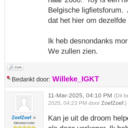
Belgische ligfietsforum. A
dat het hier om dezelfde
Ik heb desnondanks mo
We zullen zien.
Zoek
Willeke_IGKT
Bedankt door:
11-Mar-2025, 04:10 PM
(Dit 
2025, 04:23 PM door
ZoefZoef
.)
Kan je uit de droom help
ZoefZoef
Kilometervreter