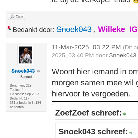
Zoek
Snoek043
,
Willeke_I
Bedankt door:
11-Mar-2025, 03:22 PM
(Dit 
2025, 03:40 PM door
Snoek043
Woont hier iemand in o
Snoek043
Banned
morgen samen mee wil ga
Berichten: 219
Topics: 4
hiervoor te vergoeden.
Lid sinds: Sep 2023
Bedankt: 117
351 x bedankt in 184
berichten
ZoefZoef schreef:
Snoek043 schreef: