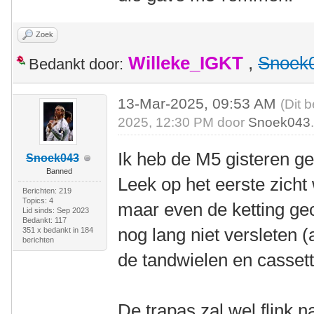
Zoek
Willeke_IGKT
,
Snoek
Bedankt door:
13-Mar-2025, 09:53 AM
(Dit 
2025, 12:30 PM door
Snoek043
Ik heb de M5 gisteren 
Snoek043
Banned
Leek op het eerste zicht
Berichten: 219
Topics: 4
maar even de ketting gec
Lid sinds: Sep 2023
Bedankt: 117
nog lang niet versleten (
351 x bedankt in 184
berichten
de tandwielen en cassette
De trapas zal wel flink