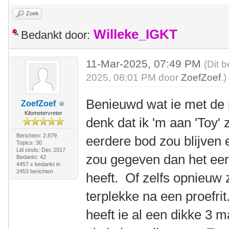
Zoek
Willeke_IGKT
Bedankt door:
11-Mar-2025, 07:49 PM
(Dit 
2025, 08:01 PM door
ZoefZoef
.)
Benieuwd wat ie met de 
ZoefZoef
Kilometervreter
denk dat ik 'm aan 'Toy' 
Berichten: 2.879
eerdere bod zou blijven
Topics: 30
Lid sinds: Dec 2017
zou gegeven dan het eer
Bedankt: 42
4457 x bedankt in
2453 berichten
heeft. Of zelfs opnieuw
terplekke na een proefri
heeft ie al een dikke 3 