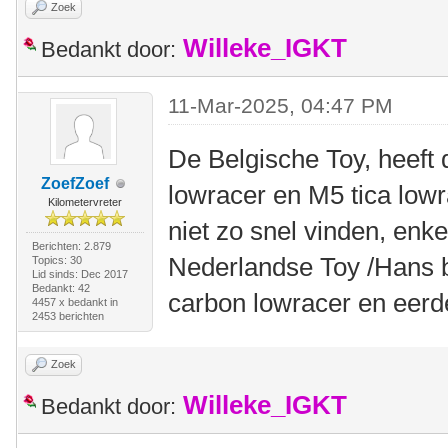
Zoek
Willeke_IGKT
Bedankt door:
11-Mar-2025, 04:47 PM
De Belgische Toy, heeft 
ZoefZoef
lowracer en M5 tica low
Kilometervreter
niet zo snel vinden, enk
Berichten: 2.879
Nederlandse Toy /Hans b
Topics: 30
Lid sinds: Dec 2017
Bedankt: 42
carbon lowracer en eerd
4457 x bedankt in
2453 berichten
Zoek
Willeke_IGKT
Bedankt door: