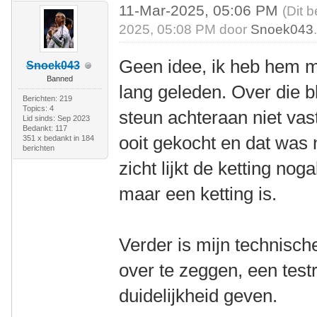
11-Mar-2025, 05:06 PM
(Dit 
2025, 05:08 PM door
Snoek043
Geen idee, ik heb hem m
Snoek043
Banned
lang geleden. Over die 
Berichten: 219
Topics: 4
steun achteraan niet vast
Lid sinds: Sep 2023
Bedankt: 117
ooit gekocht en dat was 
351 x bedankt in 184
berichten
zicht lijkt de ketting nog
maar een ketting is.
Verder is mijn technisch
over te zeggen, een testr
duidelijkheid geven.