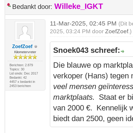
Willeke_IGKT
Bedankt door:
11-Mar-2025, 02:45 PM
(Dit 
2025, 03:24 PM door
ZoefZoef
.)
ZoefZoef
Snoek043 schreef:
Kilometervreter
Die blauwe op marktplaa
Berichten: 2.879
Topics: 30
verkoper (Hans) tegen
Lid sinds: Dec 2017
Bedankt: 42
4457 x bedankt in
veel mensen geïnteress
2453 berichten
marktplaats.
Staat er b
van 2000 €. Kennelijk 
biedt dan 2500, geen id