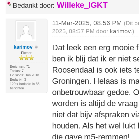
Willeke_IGKT
Bedankt door:
11-Mar-2025, 08:56 PM
(Dit 
2025, 08:57 PM door
karimov
.)
Dat leek een erg mooie fi
karimov
Fietser
ben ik blij dat ik er nie
Berichten: 71
Roosendaal is ook iets te
Topics: 7
Lid sinds: Jun 2018
Groningen. Helaas is ma
Bedankt: 3
129 x bedankt in 65
berichten
onbetrouwbaar gedoe. 
worden is altijd de vraa
niet dat bijv afspraken via
houden. Als het wel lukt
die gave m5-remmen!