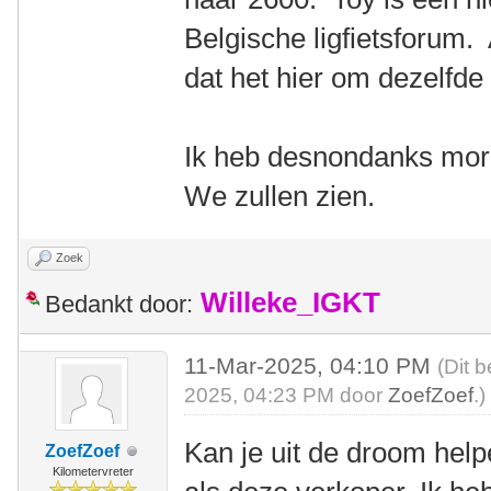
Belgische ligfietsforum. A
dat het hier om dezelfde
Ik heb desnondanks mo
We zullen zien.
Zoek
Willeke_IGKT
Bedankt door:
11-Mar-2025, 04:10 PM
(Dit 
2025, 04:23 PM door
ZoefZoef
.)
Kan je uit de droom help
ZoefZoef
Kilometervreter