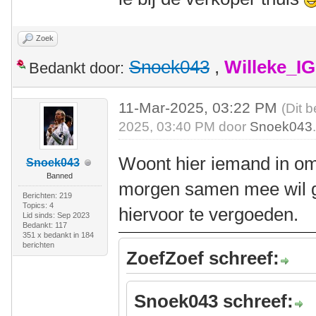
Zoek
Snoek043
,
Willeke_I
Bedankt door:
11-Mar-2025, 03:22 PM
(Dit 
2025, 03:40 PM door
Snoek043
Woont hier iemand in o
Snoek043
Banned
morgen samen mee wil ga
Berichten: 219
Topics: 4
hiervoor te vergoeden.
Lid sinds: Sep 2023
Bedankt: 117
351 x bedankt in 184
berichten
ZoefZoef schreef:
Snoek043 schreef: