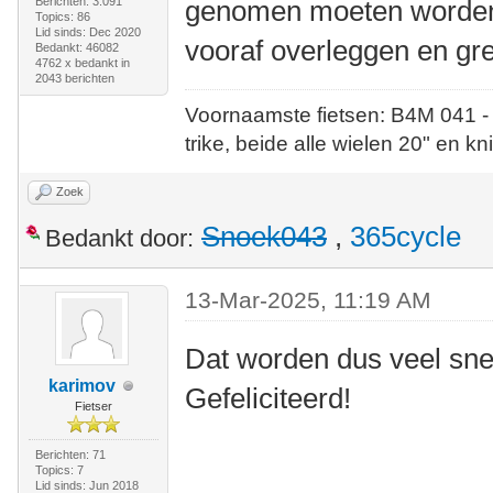
Berichten: 3.091
genomen moeten worden 
Topics: 86
Lid sinds: Dec 2020
vooraf overleggen en gre
Bedankt: 46082
4762 x bedankt in
2043 berichten
Voornaamste fietsen: B4M 041 -
trike, beide alle wielen 20" en kn
Zoek
Snoek043
,
365cycle
Bedankt door:
13-Mar-2025, 11:19 AM
Dat worden dus veel sne
karimov
Gefeliciteerd!
Fietser
Berichten: 71
Topics: 7
Lid sinds: Jun 2018