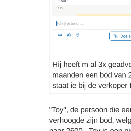
Hij heeft m al 3x geadve
maanden een bod van 2
staat ie bij de verkoper
"Toy", de persoon die ee
verhoogde zijn bod, welg
naar 2600. Toy is een n