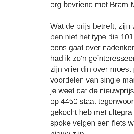
erg bevriend met Bram
Wat de prijs betreft, zij
ben niet het type die 101
eens gaat over nadenken
had ik zo'n geïnteressee
zijn vriendin over moest
voordelen van single man
je weet dat de nieuwpri
op 4450 staat tegenwoordi
gekocht heb met ultegr
spoke velgen een fiets 
nieuw zijn.