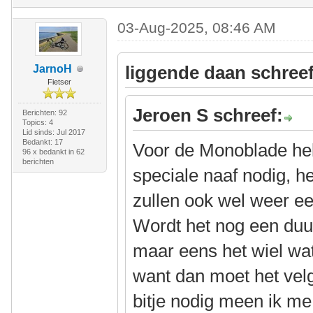
03-Aug-2025, 08:46 AM
liggende daan schreef
JarnoH
Fietser
Jeroen S schreef:
Berichten: 92
Topics: 4
Lid sinds: Jul 2017
Bedankt: 17
Voor de Monoblade heb
96 x bedankt in 62
berichten
speciale naaf nodig, h
zullen ook wel weer ee
Wordt het nog een duur
maar eens het wiel wat 
want dan moet het velgl
bitje nodig meen ik me