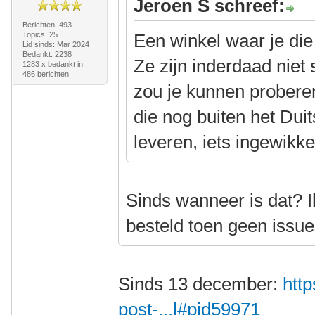
Jeroen S schreef:
Berichten: 493
Topics: 25
Een winkel waar je die
Lid sinds: Mar 2024
Bedankt: 2238
Ze zijn inderdaad niet
1283 x bedankt in
486 berichten
zou je kunnen proberen
die nog buiten het Duit
leveren, iets ingewik
Sinds wanneer is dat? Ik
besteld toen geen issu
Sinds 13 december:
http
post-...l#pid59971