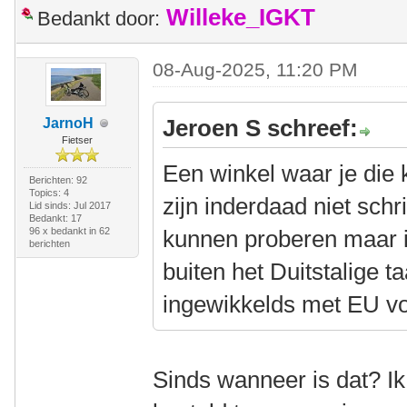
Willeke_IGKT
Bedankt door:
08-Aug-2025, 11:20 PM
Jeroen S schreef:
JarnoH
Fietser
Een winkel waar je die 
Berichten: 92
Topics: 4
zijn inderdaad niet sch
Lid sinds: Jul 2017
Bedankt: 17
96 x bedankt in 62
kunnen proberen maar ik
berichten
buiten het Duitstalige ta
ingewikkelds met EU v
Sinds wanneer is dat? Ik 