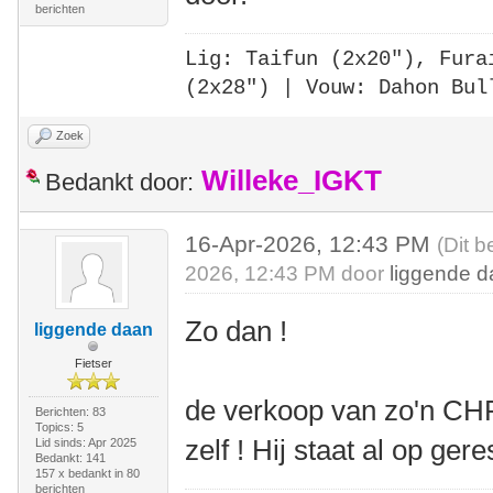
berichten
Lig: Taifun (2x20"),
Fura
(2x28")
| Vouw: Dahon Bul
Zoek
Willeke_IGKT
Bedankt door:
16-Apr-2026, 12:43 PM
(Dit b
2026, 12:43 PM door
liggende 
Zo dan !
liggende daan
Fietser
de verkoop van zo'n CHR 
Berichten: 83
Topics: 5
zelf ! Hij staat al op ge
Lid sinds: Apr 2025
Bedankt: 141
157 x bedankt in 80
berichten