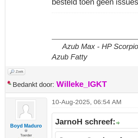
besteld toen geen issue
Azub Max - HP Scorpion
Azub Fatty
Zoek
Willeke_IGKT
Bedankt door:
10-Aug-2025, 06:54 AM
JarnoH schreef:
Boyd Maduro
Toerder