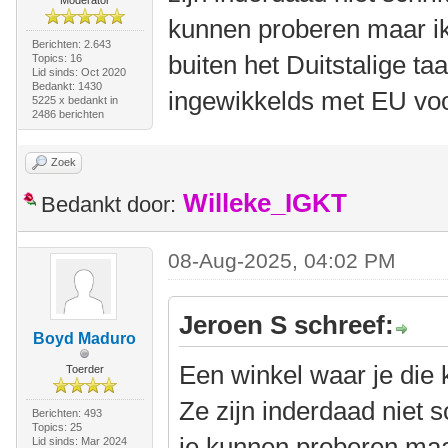
Moderator
kunnen proberen maar ik 
Berichten: 2.643
buiten het Duitstalige taa
Topics: 16
Lid sinds: Oct 2020
Bedankt: 1430
ingewikkelds met EU vo
5225 x bedankt in
2486 berichten
Zoek
Willeke_IGKT
Bedankt door:
08-Aug-2025, 04:02 PM
Jeroen S schreef:
Boyd Maduro
Een winkel waar je die 
Toerder
Ze zijn inderdaad niet 
Berichten: 493
Topics: 25
je kunnen proberen maar
Lid sinds: Mar 2024