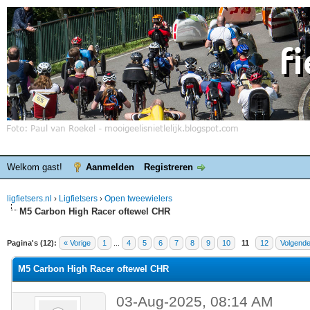
Welkom gast!
Aanmelden
Registreren
ligfietsers.nl
›
Ligfietsers
›
Open tweewielers
M5 Carbon High Racer oftewel CHR
elde waardering is 0
Pagina's (12):
« Vorige
1
...
4
5
6
7
8
9
10
11
12
Volgende
M5 Carbon High Racer oftewel CHR
03-Aug-2025, 08:14 AM