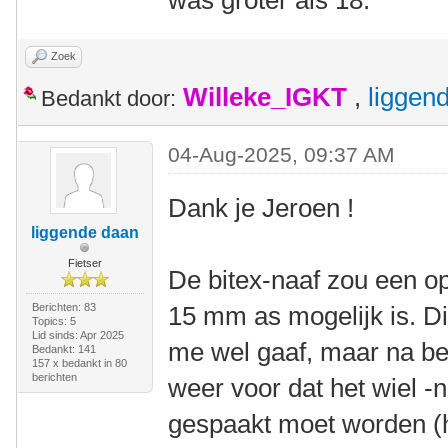
was groter als 18.
Zoek
Willeke_IGKT
,
liggen
Bedankt door:
04-Aug-2025, 09:37 AM
Dank je Jeroen !
liggende daan
Fietser
De bitex-naaf zou een opt
Berichten: 83
15 mm as mogelijk is. D
Topics: 5
Lid sinds: Apr 2025
me wel gaaf, maar na bet
Bedankt: 141
157 x bedankt in 80
berichten
weer voor dat het wiel 
gespaakt moet worden (h