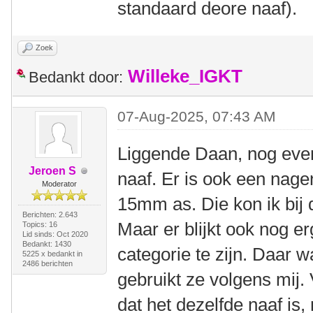
standaard deore naaf).
Zoek
Willeke_IGKT
Bedankt door:
07-Aug-2025, 07:43 AM
Liggende Daan, nog even
Jeroen S
naaf. Er is ook een nage
Moderator
15mm as. Die kon ik bij d
Berichten: 2.643
Maar er blijkt ook nog 
Topics: 16
Lid sinds: Oct 2020
Bedankt: 1430
categorie te zijn. Daar wa
5225 x bedankt in
2486 berichten
gebruikt ze volgens mij
dat het dezelfde naaf is