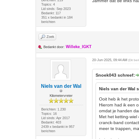
Berichten: 219
Jammer dat de links na
Topics: 4
Lid sinds: Sep 2023
Bedankt: 117
351 x bedankt in 184
berichten
Zoek
Willeke_IGKT
Bedankt door:
20-Jun-2025, 09:44 AM
(Dit be
Snoek043 schreef:
Niels van der Wal
Niels van der Wal 
Kilometervreter
Ooit heb ik het pro
Hierom had ik een o
Berichten: 1.230
omdat je handen dan 
Topics: 16
Met het ketting-wiel
Lid sinds: Apr 2017
cranck-band contact
Bedankt: 403
2439 x bedankt in 957
meer te trappen, maa
berichten