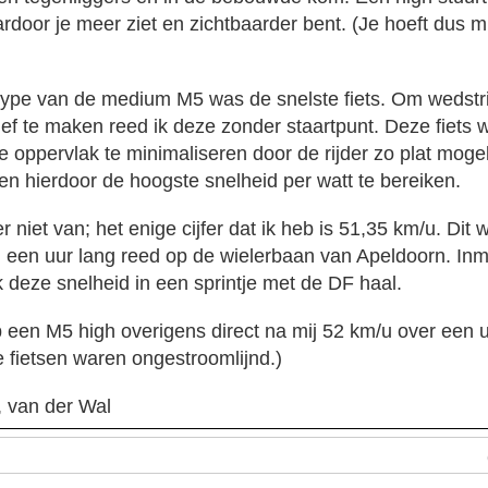
ardoor je meer ziet en zichtbaarder bent. (Je hoeft dus m
type van de medium M5 was de snelste fiets. Om wedstri
ief te maken reed ik deze zonder staartpunt. Deze fiets 
le oppervlak te minimaliseren door de rijder zo plat mogel
 en hierdoor de hoogste snelheid per watt te bereiken.
 er niet van; het enige cijfer dat ik heb is 51,35 km/u. Dit
 een uur lang reed op de wielerbaan van Apeldoorn. Inmi
ik deze snelheid in een sprintje met de DF haal.
een M5 high overigens direct na mij 52 km/u over een uur
e fietsen waren ongestroomlijnd.)
, van der Wal