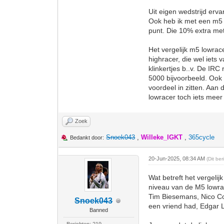
Uit eigen wedstrijd erva
Ook heb ik met een m5 z
punt. Die 10% extra met
Het vergelijk m5 lowrac
highracer, die wel iets
klinkertjes b..v. De IRC
5000 bijvoorbeeld. Ook k
voordeel in zitten. Aan
lowracer toch iets meer
Zoek
Snoek043
,
Willeke_IGKT
,
365cycle
Bedankt door:
20-Jun-2025, 08:34 AM
(Dit be
Wat betreft het vergeli
niveau van de M5 lowra
Tim Biesemans, Nico Coe
Snoek043
een vriend had, Edgar L
Banned