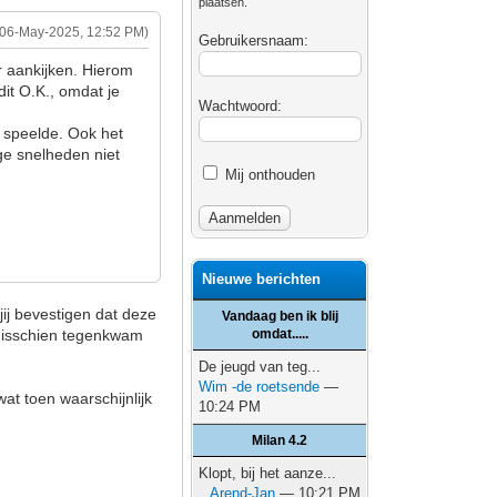
plaatsen.
(06-May-2025, 12:52 PM)
Gebruikersnaam:
r aankijken. Hierom
it O.K., omdat je
Wachtwoord:
n speelde. Ook het
ge snelheden niet
Mij onthouden
Nieuwe berichten
jij bevestigen dat deze
Vandaag ben ik blij
 misschien tegenkwam
omdat.....
De jeugd van teg...
Wim -de roetsende
—
at toen waarschijnlijk
10:24 PM
Milan 4.2
Klopt, bij het aanze...
Arend-Jan
— 10:21 PM