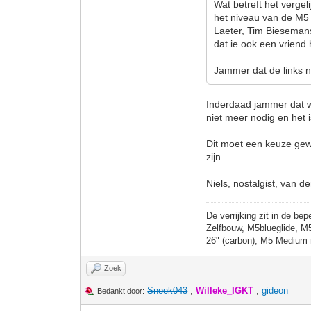
Wat betreft het verge
het niveau van de M5
Laeter, Tim Biesemans
dat ie ook een vriend
Jammer dat de links n
Inderdaad jammer dat we
niet meer nodig en het 
Dit moet een keuze gew
zijn.
Niels, nostalgist, van d
De verrijking zit in de bep
Zelfbouw, M5blueglide, M
26" (carbon), M5 Medium 
Zoek
Snoek043
,
Willeke_IGKT
,
gideon
Bedankt door: