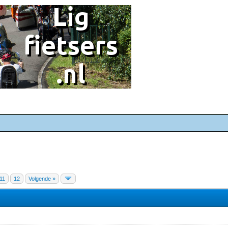
11
12
Volgende »