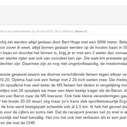
richt is het laatst bewerkt op 20-Jun-2025, 08:01 AM door
Jeroen S
.)
rbij zet werden altijd gedaan door Bert Hoge met een SRM meter. Belan
oor zover ik weet, altijd binnen gedaan werden op de houten baan in S
 baan en doordat het binnen is, krijg je er met een 2 wieler dan zomaar
r slanke rijder wat ook van voordeel kan zijn. Die watt-km prestatie ga
d slechter zijn. Daarmee zijn ze nog niet ongeloofwaardig, de meetomst
tsessie geweest waarin we diverse verschillende fietsen tegen elkaar v
20-20, Optima had ook een fietsje met 2 20 inch wielen mee. Die metin
cht opvallend hoe veel beter de M5 fietsen het deden in vergelijking me
ltjes met 18 spaakjes ws maar een klein beetje trager als de Baron, da
ven van Baron naar de M5 lowracer. Ook hele kleine veranderingen gav
 Of het brede 20-20 stuur( zeg maar zo'n frans vlak sportfietsstuurtje E
n de knie werd beetgepakt scheelde ook al 1,5 km. Ik heb het gevoel d
 voor de cijfers en soms niet. Dat de racepunt precies net zo snel is a
onlijk wel heel toevallig. Het zou me ook niet verbazen als er een jaar 
 en die met de CHR.