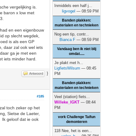
Inmiddels een half j...
che vergelijking is.
ligvogel
— 08:59 PM
de baron x low met
3.
Banden plakken:
materialen en technieken
 gehad en een eigenbouw
Nog een tip, contr...
eid op slecht wegdek,
Bianca F
— 08:59 PM
 goed is als een GP
, daar zal ook wel iets
Vandaag ben ik niet blij
 daar ga je met een
omdat.....
et iets minder hard.
Je plakt met h...
LigfietsWilsum
— 08:45
}
PM
Antwoord
Banden plakken:
materialen en technieken
#185
Veel (station) fiets...
Willeke_IGKT
— 08:44
zal toch zeker op het
PM
g, Sietse de Laeter,
vork Challenge Taifun
Ik geloof dat ie ook
demonteren
118 Nee, het is een...