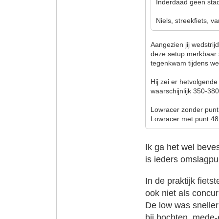
Inderdaad geen stadf
Niels, streekfiets, v
Aangezien jij wedstrij
deze setup merkbaar 
tegenkwam tijdens wed
Hij zei er hetvolgend
waarschijnlijk 350-380
Lowracer zonder punt
Lowracer met punt 48
Ik ga het wel beves
is ieders omslagpu
In de praktijk fiets
ook niet als concur
De low was sneller 
bij bochten, mede-