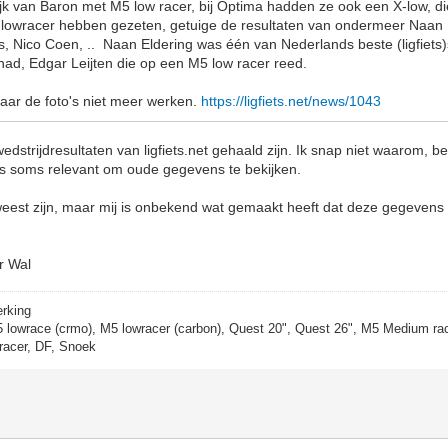
lijk van Baron met M5 low racer, bij Optima hadden ze ook een X-low, di
 lowracer hebben gezeten, getuige de resultaten van ondermeer Naan E
, Nico Coen, .. Naan Eldering was één van Nederlands beste (ligfiets)s
 had, Edgar Leijten die op een M5 low racer reed.
aar de foto's niet meer werken.
https://ligfiets.net/news/1043
dstrijdresultaten van ligfiets.net gehaald zijn. Ik snap niet waarom, be
is soms relevant om oude gegevens te bekijken.
eest zijn, maar mij is onbekend wat gemaakt heeft dat deze gegevens 
er Wal
erking
5 lowrace (crmo), M5 lowracer (carbon), Quest 20", Quest 26", M5 Medium rac
racer, DF, Snoek