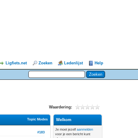
Ligfiets.net
Zoeken
Ledenlijst
Help
Waardering:
Topic Modes
Welkom
Je moet jezelf
aanmelden
#183
voor je een bericht kunt