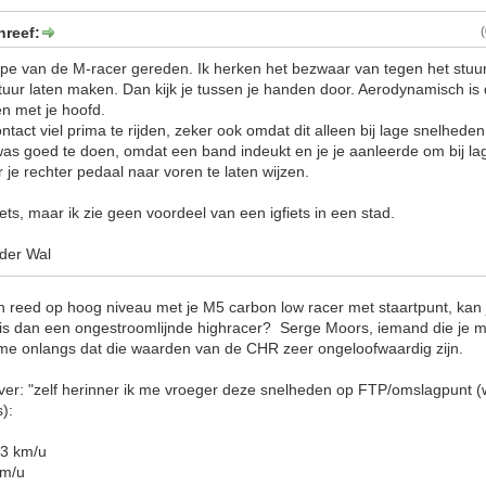
hreef:
type van de M-racer gereden. Ik herken het bezwaar van tegen het stuu
uur laten maken. Dan kijk je tussen je handen door. Aerodynamisch is d
en met je hoofd.
ontact viel prima te rijden, zeker ook omdat dit alleen bij lage snelhede
as goed te doen, omdat een band indeukt en je je aanleerde om bij la
je rechter pedaal naar voren te laten wijzen.
ts, maar ik zie geen voordeel van een igfiets in een stad.
 der Wal
en reed op hoog niveau met je M5 carbon low racer met staartpunt, kan 
 is dan een ongestroomlijnde highracer? Serge Moors, iemand die je
i me onlangs dat die waarden van de CHR zeer ongeloofwaardig zijn.
over: "zelf herinner ik me vroeger deze snelheden op FTP/omslagpunt (w
):
43 km/u
km/u