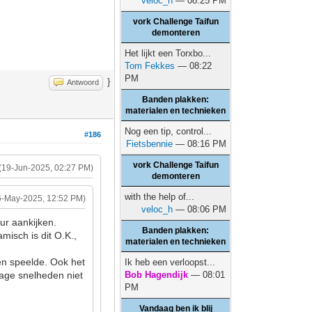
veloc_h
— 08:25 PM
vork Challenge Taifun
demonteren
Het lijkt een Torxbo...
Tom Fekkes
— 08:22
PM
}
Antwoord
Banden plakken:
materialen en technieken
Nog een tip, control...
#186
Fietsbennie
— 08:16 PM
vork Challenge Taifun
(19-Jun-2025, 02:27 PM)
demonteren
with the help of...
6-May-2025, 12:52 PM)
veloc_h
— 08:06 PM
ur aankijken.
Banden plakken:
misch is dit O.K.,
materialen en technieken
den speelde. Ook het
Ik heb een verloopst...
lage snelheden niet
Bob Hagendijk
— 08:01
PM
Vandaag ben ik blij