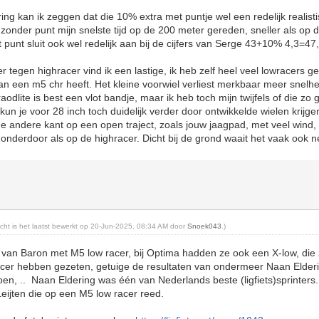
ring kan ik zeggen dat die 10% extra met puntje wel een redelijk realistis
onder punt mijn snelste tijd op de 200 meter gereden, sneller als op 
 punt sluit ook wel redelijk aan bij de cijfers van Serge 43+10% 4,3=47,
er tegen highracer vind ik een lastige, ik heb zelf heel veel lowracers
 van een m5 chr heeft. Het kleine voorwiel verliest merkbaar meer snelh
 raodlite is best een vlot bandje, maar ik heb toch mijn twijfels of die zo
un je voor 28 inch toch duidelijk verder door ontwikkelde wielen krijgen
 de andere kant op een open traject, zoals jouw jaagpad, met veel wind,
 onderdoor als op de highracer. Dicht bij de grond waait het vaak ook n
richt is het laatst bewerkt op 20-Jun-2025, 08:34 AM door
Snoek043
.)
jk van Baron met M5 low racer, bij Optima hadden ze ook een X-low, die 
cer hebben gezeten, getuige de resultaten van ondermeer Naan Elderin
n, .. Naan Eldering was één van Nederlands beste (ligfiets)sprinters. 
eijten die op een M5 low racer reed.