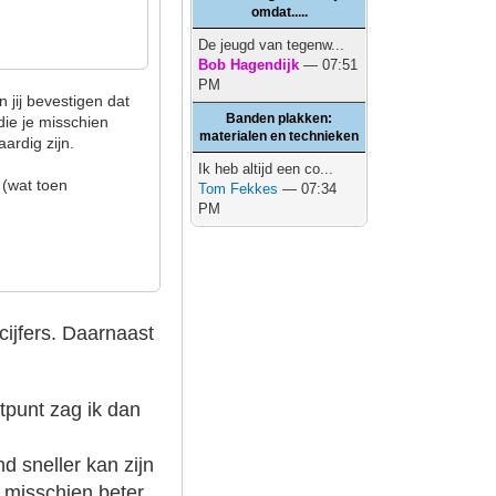
omdat.....
De jeugd van tegenw...
Bob Hagendijk
— 07:51
PM
 jij bevestigen dat
Banden plakken:
ie je misschien
materialen en technieken
ardig zijn.
Ik heb altijd een co...
 (wat toen
Tom Fekkes
— 07:34
PM
cijfers. Daarnaast
rtpunt zag ik dan
d sneller kan zijn
 misschien beter