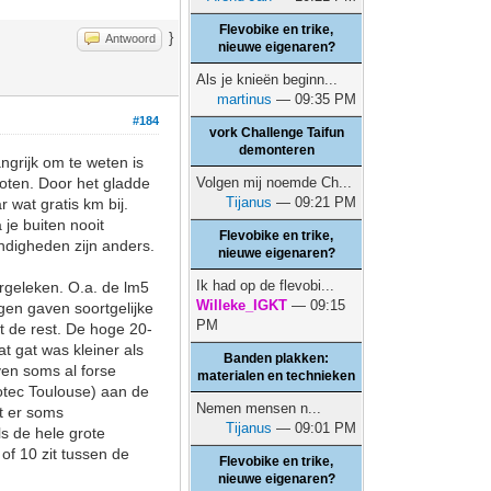
Flevobike en trike,
}
Antwoord
nieuwe eigenaren?
Als je knieën beginn...
martinus
— 09:35 PM
#184
vork Challenge Taifun
demonteren
grijk om te weten is
loten. Door het gladde
Volgen mij noemde Ch...
Tijanus
— 09:21 PM
 wat gratis km bij.
 je buiten nooit
Flevobike en trike,
andigheden zijn anders.
nieuwe eigenaren?
Ik had op de flevobi...
ergeleken. O.a. de lm5
Willeke_IGKT
— 09:15
gen gaven soortgelijke
PM
t de rest. De hoge 20-
t gat was kleiner als
Banden plakken:
en soms al forse
materialen en technieken
rgotec Toulouse) aan de
Nemen mensen n...
at er soms
Tijanus
— 09:01 PM
ls de hele grote
of 10 zit tussen de
Flevobike en trike,
nieuwe eigenaren?