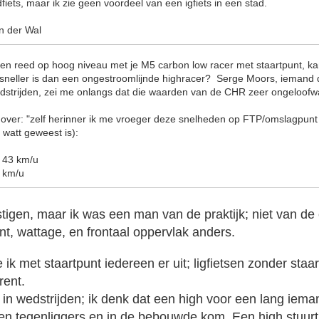
iets, maar ik zie geen voordeel van een igfiets in een stad.
an der Wal
den reed op hoog niveau met je M5 carbon low racer met staartpunt, kan
sneller is dan een ongestroomlijnde highracer? Serge Moors, iemand d
strijden, zei me onlangs dat die waarden van de CHR zeer ongeloofwa
e over: "zelf herinner ik me vroeger deze snelheden op FTP/omslagpunt
 watt geweest is):
 43 km/u
 km/u
tigen, maar ik was een man van de praktijk; niet van de 
nt, wattage, en frontaal oppervlak anders.
te ik met staartpunt iedereen er uit; ligfietsen zonder staa
rent.
in wedstrijden; ik denk dat een high voor een lang ieman
en tegenliggers en in de bebouwde kom. Een high stuurt