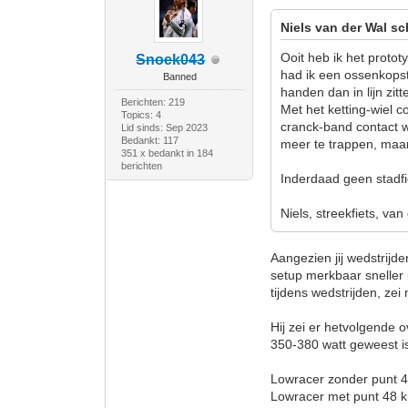
Niels van der Wal sc
Ooit heb ik het proto
Snoek043
had ik een ossenkopst
Banned
handen dan in lijn zitt
Berichten: 219
Met het ketting-wiel c
Topics: 4
cranck-band contact w
Lid sinds: Sep 2023
Bedankt: 117
meer te trappen, maar 
351 x bedankt in 184
berichten
Inderdaad geen stadfie
Niels, streekfiets, van
Aangezien jij wedstrijd
setup merkbaar sneller
tijdens wedstrijden, ze
Hij zei er hetvolgende 
350-380 watt geweest is
Lowracer zonder punt 
Lowracer met punt 48 