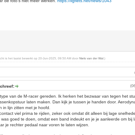
ar de foto's niet meer werken.
https://ligfiets.net/news/1043
richt is het laatst bewerkt op 20-Jun-2025, 09:50 AM door
Niels van der Wal
.)
schreef:
(0
totype van de M-racer gereden. Ik herken het bezwaar van tegen het stu
ssenkopstuur laten maken. Dan kijk je tussen je handen door. Aerodyna
in lijn zitten met je hoofd.
 contact viel prima te rijden, zeker ook omdat dit alleen bij lage snelhe
 was goed te doen, omdat een band indeukt en je je aanleerde om bij 
r je rechter pedaal naar voren te laten wijzen.