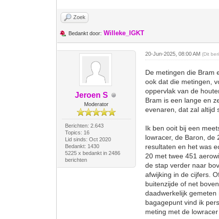
Zoek
Willeke_IGKT
Bedankt door:
20-Jun-2025, 08:00 AM
(Dit be
De metingen die Bram e
ook dat die metingen, v
oppervlak van de houten
Jeroen S
Bram is een lange en zee
Moderator
evenaren, dat zal altij
Berichten: 2.643
Ik ben ooit bij een mee
Topics: 16
lowracer, de Baron, de 
Lid sinds: Oct 2020
resultaten en het was e
Bedankt: 1430
5225 x bedankt in 2486
20 met twee 451 aerowie
berichten
de stap verder naar bo
afwijking in de cijfers.
buitenzijde of net bove
daadwerkelijk gemeten is
bagagepunt vind ik perso
meting met de lowracer