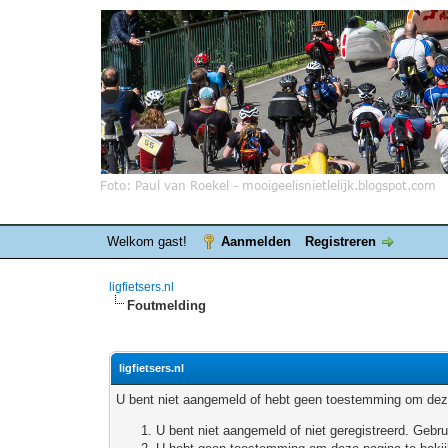
Welkom gast!
Aanmelden
Registreren
ligfietsers.nl
Foutmelding
ligfietsers.nl
U bent niet aangemeld of hebt geen toestemming om deze
U bent niet aangemeld of niet geregistreerd. Geb