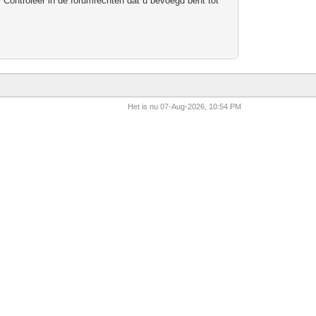
 Controleer in de forumrechten dat u bevoegd bent tot
Het is nu 07-Aug-2026, 10:54 PM