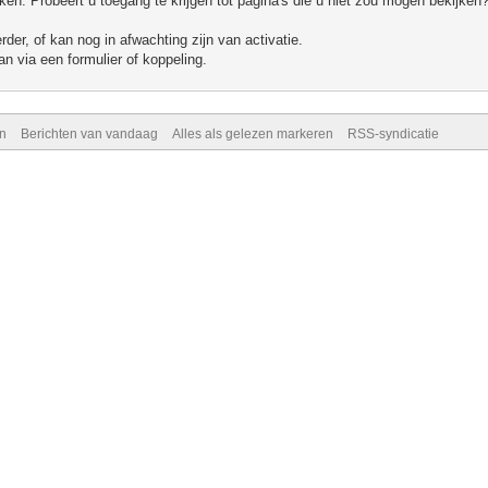
n. Probeert u toegang te krijgen tot pagina's die u niet zou mogen bekijken?
er, of kan nog in afwachting zijn van activatie.
n via een formulier of koppeling.
n
Berichten van vandaag
Alles als gelezen markeren
RSS-syndicatie