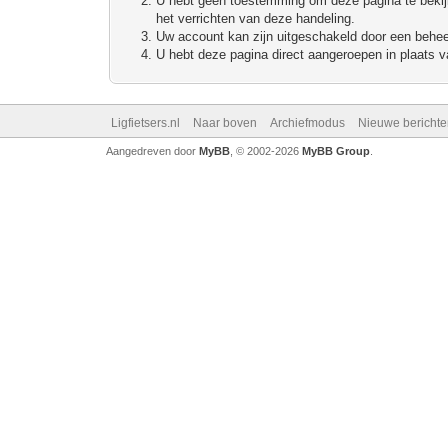
U hebt geen toestemming om deze pagina te bekijke
het verrichten van deze handeling.
Uw account kan zijn uitgeschakeld door een beheerd
U hebt deze pagina direct aangeroepen in plaats va
Ligfietsers.nl
Naar boven
Archiefmodus
Nieuwe berichte
Aangedreven door
MyBB
, © 2002-2026
MyBB Group
.