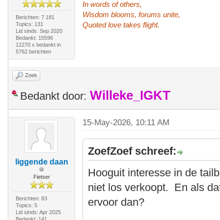
In words of others,
Wisdom blooms, forums unite,
Berichten: 7.181
Quoted love takes flight.
Topics: 131
Lid sinds: Sep 2020
Bedankt: 15596
12270 x bedankt in
5762 berichten
Zoek
Willeke_IGKT
Bedankt door:
15-May-2026, 10:11 AM
ZoefZoef schreef:
liggende daan
Hooguit interesse in de tail
Fietser
niet los verkoopt. En als da
Berichten: 83
ervoor dan?
Topics: 5
Lid sinds: Apr 2025
Bedankt: 141