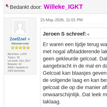
Willeke_IGKT
Bedankt door:
15-May-2026, 11:01 PM
Jeroen S schreef:
ZoefZoef
Er waren een tijdje terug w
Kilometervreter
met nogal afbladderende lak
Berichten: 2.878
geen gekleurde gelcoat. Dat
Topics: 30
Lid sinds: Dec 2017
Bedankt: 42
aangebracht in de mal en da
4456 x bedankt in
2452 berichten
Gelcoat kan blaasjes geve
de volgende laag en kan b
gelcoat die op die manier af
onwaarschijnlijk. Dat leek 
laklaag.