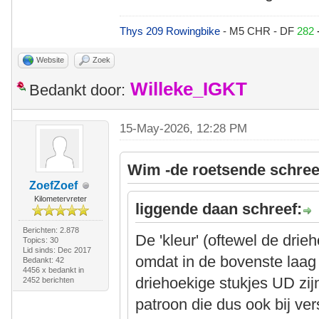
Thys 209 Rowingbike
- M5 CHR - DF
282
Website
Zoek
Willeke_IGKT
Bedankt door:
15-May-2026, 12:28 PM
Wim -de roetsende schree
ZoefZoef
Kilometervreter
liggende daan schreef:
Berichten: 2.878
De 'kleur' (oftewel de drie
Topics: 30
Lid sinds: Dec 2017
omdat in de bovenste laag 
Bedankt: 42
4456 x bedankt in
driehoekige stukjes UD zijn
2452 berichten
patroon die dus ook bij ve