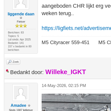
aangeboden CHR lijkt erg vee
weken terug..
liggende daan
Fietser
https://ligfiets.net/advertise
Berichten: 83
Topics: 5
Lid sinds: Apr 2025
M5 Cityracer 559-451 M5
Bedankt: 141
157 x bedankt in 80
berichten
Zoek
Willeke_IGKT
Bedankt door:
14-May-2026, 02:15 PM
Amadee
Sinds 1987 ligfietser