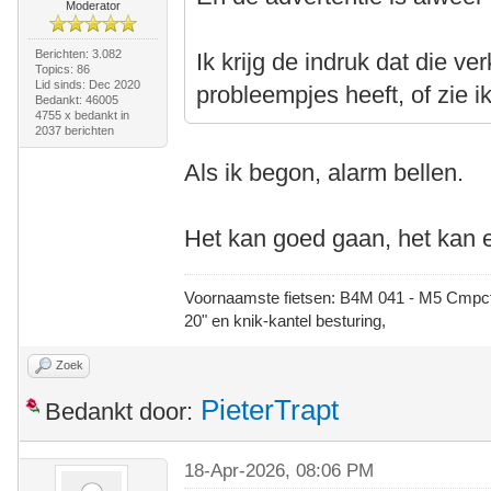
Moderator
Berichten: 3.082
Ik krijg de indruk dat die ve
Topics: 86
Lid sinds: Dec 2020
probleempjes heeft, of zie i
Bedankt: 46005
4755 x bedankt in
2037 berichten
Als ik begon, alarm bellen.
Het kan goed gaan, het kan e
Voornaamste fietsen: B4M 041 - M5 Cmpct -
20" en knik-kantel besturing,
Zoek
PieterTrapt
Bedankt door:
18-Apr-2026, 08:06 PM