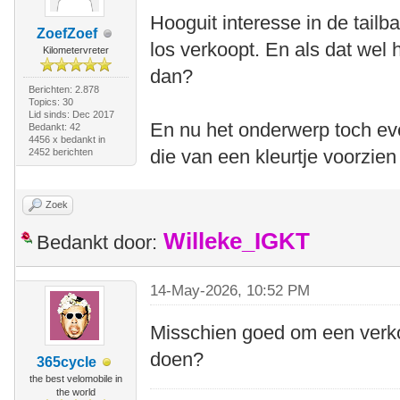
Hooguit interesse in de tailb
ZoefZoef
los verkoopt. En als dat wel h
Kilometervreter
dan?
Berichten: 2.878
Topics: 30
Lid sinds: Dec 2017
En nu het onderwerp toch e
Bedankt: 42
4456 x bedankt in
die van een kleurtje voorzien
2452 berichten
Zoek
Willeke_IGKT
Bedankt door:
14-May-2026, 10:52 PM
Misschien goed om een verkoo
doen?
365cycle
the best velomobile in
the world