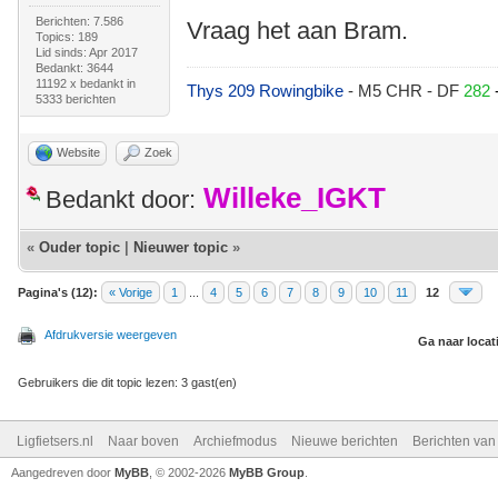
Berichten: 7.586
Vraag het aan Bram.
Topics: 189
Lid sinds: Apr 2017
Bedankt: 3644
11192 x bedankt in
Thys 209 Rowingbike
- M5 CHR - DF
282
5333 berichten
Website
Zoek
Willeke_IGKT
Bedankt door:
«
Ouder topic
|
Nieuwer topic
»
Pagina's (12):
« Vorige
1
...
4
5
6
7
8
9
10
11
12
Afdrukversie weergeven
Ga naar locat
Gebruikers die dit topic lezen: 3 gast(en)
Ligfietsers.nl
Naar boven
Archiefmodus
Nieuwe berichten
Berichten va
Aangedreven door
MyBB
, © 2002-2026
MyBB Group
.