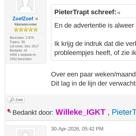
PieterTrapt schreef:
ZoefZoef
En de advertentie is alweer 
Kilometervreter
Berichten: 2.878
Ik krijg de indruk dat die ve
Topics: 30
Lid sinds: Dec 2017
Bedankt: 42
probleempjes heeft, of zie i
4456 x bedankt in
2452 berichten
Over een paar weken/maande
Dit lag in de lijn der verwach
Zoek
Willeke_IGKT
,
Pieter
Bedankt door:
30-Apr-2026, 05:42 PM