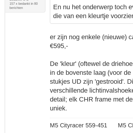
157 x bedankt in 80
En nu het onderwerp toch 
berichten
die van een kleurtje voorzie
er zijn nog enkele (nieuwe) 
€595,-
De 'kleur' (oftewel de drieho
in de bovenste laag (voor de 
stukjes UD zijn 'gestrooid'. D
verschillende lichtinvalshoek
detail; elk CHR frame met de
uniek.
M5 Cityracer 559-451 M5