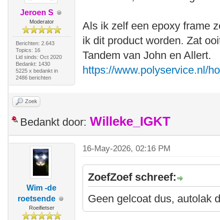
Jeroen S
Moderator
Als ik zelf een epoxy frame 
ik dit product worden. Zat oo
Berichten: 2.643
Topics: 16
Tandem van John en Allert.
Lid sinds: Oct 2020
Bedankt: 1430
https://www.polyservice.nl/h
5225 x bedankt in
2486 berichten
Zoek
Willeke_IGKT
Bedankt door:
16-May-2026, 02:16 PM
ZoefZoef schreef:
Wim -de
Geen gelcoat dus, autolak 
roetsende
Roeifietser