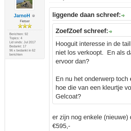
liggende daan schreef:
JarnoH
Fietser
ZoefZoef schreef:
Berichten: 92
Topics: 4
Hooguit interesse in de tai
Lid sinds: Jul 2017
Bedankt: 17
96 x bedankt in 62
niet los verkoopt. En als d
berichten
ervoor dan?
En nu het onderwerp toch
hoe die van een kleurtje vo
Gelcoat?
er zijn nog enkele (nieuwe)
€595,-