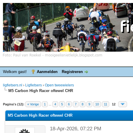
Welkom gast!
Aanmelden
Registreren
ligfietsers.nl
›
Ligfietsers
›
Open tweewielers
M5 Carbon High Racer oftewel CHR
elde waardering is 0
Pagina's (12):
« Vorige
1
...
4
5
6
7
8
9
10
11
12
M5 Carbon High Racer oftewel CHR
18-Apr-2026, 07:22 PM