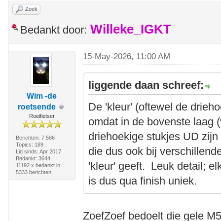
Zoek
Willeke_IGKT
Bedankt door:
15-May-2026, 11:00 AM
liggende daan schreef:
Wim -de
De 'kleur' (oftewel de drieh
roetsende
Roeifietser
omdat in de bovenste laag (
driehoekige stukjes UD zijn 
Berichten: 7.586
Topics: 189
die dus ook bij verschillen
Lid sinds: Apr 2017
Bedankt: 3644
'kleur' geeft. Leuk detail;
11192 x bedankt in
5333 berichten
is dus qua finish uniek.
ZoefZoef bedoelt die gele 