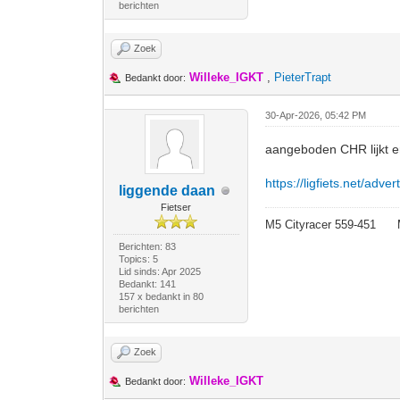
berichten
Zoek
Willeke_IGKT
,
PieterTrapt
Bedankt door:
30-Apr-2026, 05:42 PM
aangeboden CHR lijkt er
https://ligfiets.net/adv
liggende daan
Fietser
M5 Cityracer 559-45
Berichten: 83
Topics: 5
Lid sinds: Apr 2025
Bedankt: 141
157 x bedankt in 80
berichten
Zoek
Willeke_IGKT
Bedankt door: