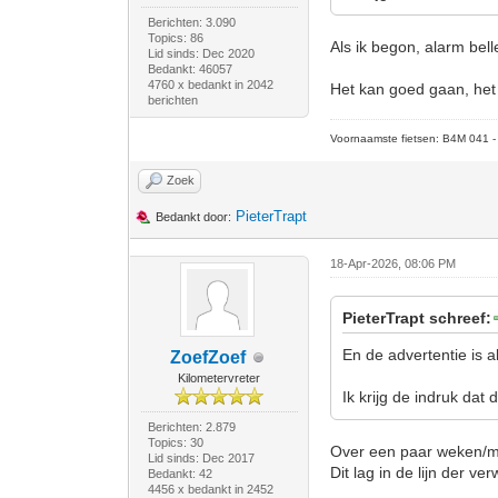
Berichten: 3.090
Topics: 86
Als ik begon, alarm bell
Lid sinds: Dec 2020
Bedankt: 46057
4760 x bedankt in 2042
Het kan goed gaan, het 
berichten
Voornaamste fietsen: B4M 041 - M
Zoek
PieterTrapt
Bedankt door:
18-Apr-2026, 08:06 PM
PieterTrapt schreef:
En de advertentie is a
ZoefZoef
Kilometervreter
Ik krijg de indruk dat
Berichten: 2.879
Topics: 30
Over een paar weken/m
Lid sinds: Dec 2017
Dit lag in de lijn der v
Bedankt: 42
4456 x bedankt in 2452