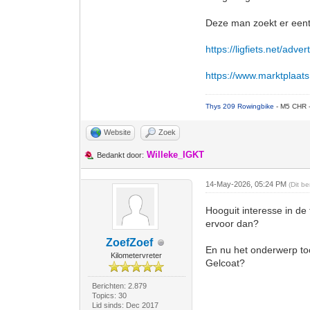
Deze man zoekt er eent
https://ligfiets.net/adv
https://www.marktplaats.n
Thys 209 Rowingbike
- M5 CHR 
Website
Zoek
Willeke_IGKT
Bedankt door:
14-May-2026, 05:24 PM
(Dit b
Hooguit interesse in de 
ervoor dan?
ZoefZoef
En nu het onderwerp toc
Kilometervreter
Gelcoat?
Berichten: 2.879
Topics: 30
Lid sinds: Dec 2017