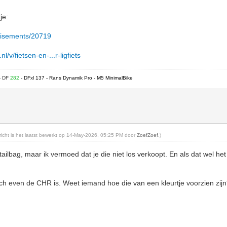
je:
ertisements/20719
l/v/fietsen-en-...r-ligfiets
- DF
282
- DFxl 137 - Rans Dynamik Pro - M5 MinimalBike
ericht is het laatst bewerkt op 14-May-2026, 05:25 PM door
ZoefZoef
.)
tailbag, maar ik vermoed dat je die niet los verkoopt. En als dat wel het
h even de CHR is. Weet iemand hoe die van een kleurtje voorzien zijn