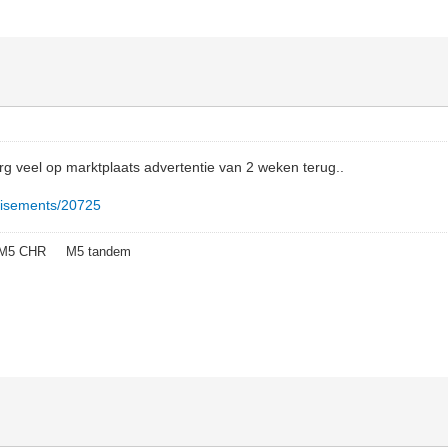
g veel op marktplaats advertentie van 2 weken terug..
ertisements/20725
1 M5 CHR M5 tandem