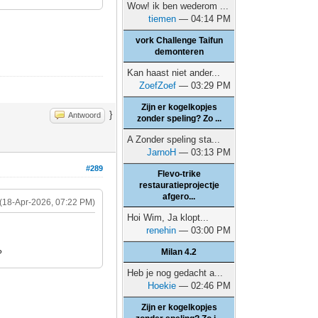
Wow! ik ben wederom ...
tiemen
— 04:14 PM
vork Challenge Taifun
demonteren
Kan haast niet ander...
ZoefZoef
— 03:29 PM
Zijn er kogelkopjes
}
Antwoord
zonder speling? Zo ...
A Zonder speling sta...
JarnoH
— 03:13 PM
#289
Flevo-trike
restauratieprojectje
afgero...
(18-Apr-2026, 07:22 PM)
Hoi Wim, Ja klopt...
renehin
— 03:00 PM
Milan 4.2
?
Heb je nog gedacht a...
Hoekie
— 02:46 PM
Zijn er kogelkopjes