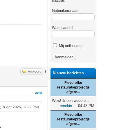
plaatsen.
Gebruikersnaam:
Wachtwoord:
Mij onthouden
}
Antwoord
Nieuwe berichten
Flevo-trike
restauratieprojectje
afgero...
#288
Wow! ik ben wedero...
renehin
— 04:48 PM
(18-Apr-2026, 07:22 PM)
Flevo-trike
restauratieprojectje
afgero...
?