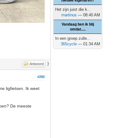
nieuwe eigenaren?
Het zijn juist die k...
martinus
— 08:40 AM
Vandaag ben ik blij
omdat.....
In een groep zulle...
365cycle
— 01:34 AM
}
Antwoord
#292
e ligfietsen. Ik weet
kopen? De meeste