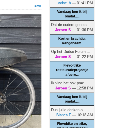
veloc_h
— 01:41 PM
#291
Vandaag ben ik blij
omdat.....
Dat de oudere genera...
Jeroen S
— 01:36 PM
Kort en krachtig:
Aangenaam!
Op het Duitse Forum ...
Jeroen S
— 01:22 PM
Flevo-trike
restauratieprojectje
afgero...
Ik vind het ook prac...
Jeroen S
— 12:58 PM
Vandaag ben ik blij
omdat.....
Dus jullie denken o...
Bianca F
— 10:18 AM
Flevobike en trike,