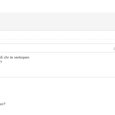
m5 chr te verkopen.
se?
den?