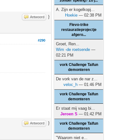
zonder speling? Zo j...
A. Zijn er kogelkopj...
Hoekie
— 02:38 PM
}
Antwoord
Flevo-trike
restauratieprojectje
afgero...
#290
Groet, Ren...
Wim -de roetsende
—
02:21 PM
vork Challenge Taifun
demonteren
De vork van de nar z...
veloc_h
— 01:46 PM
vork Challenge Taifun
demonteren
Er staat mij vaag bi...
Jeroen S
— 01:42 PM
}
Antwoord
vork Challenge Taifun
demonteren
"Waarom niet e...