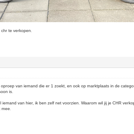
 chr te verkopen.
?
n oproep van iemand die er 1 zoekt, en ook op marktplaats in de categori
soon is.
 iemand van hier, ik ben zelf net voorzien. Waarom wil jij je CHR ver
ij mee.