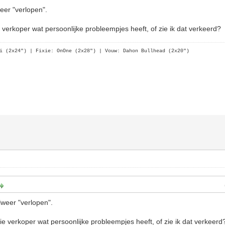
eer "verlopen".
ie verkoper wat persoonlijke probleempjes heeft, of zie ik dat verkeerd?
i (2x24")
| Fixie: OnOne (2x28")
| Vouw: Dahon Bullhead (2x20")
lweer "verlopen".
 die verkoper wat persoonlijke probleempjes heeft, of zie ik dat verkeerd