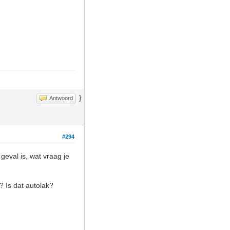
}
Antwoord
#294
 geval is, wat vraag je
? Is dat autolak?