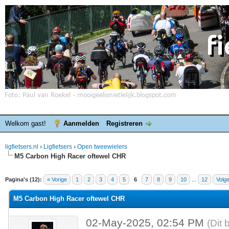
Welkom gast!
Aanmelden
Registreren
ligfietsers.nl
›
Ligfietsers
›
Open tweewielers
M5 Carbon High Racer oftewel CHR
elde waardering is 0
Pagina's (12):
« Vorige
1
2
3
4
5
6
7
8
9
10
...
12
Volg
M5 Carbon High Racer oftewel CHR
02-May-2025, 02:54 PM
(Dit 