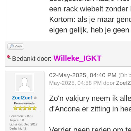
een rack wiebelt zonder 
Kortom: als je maar geno
eigen gelijk, heb je gee
Zoek
Willeke_IGKT
Bedankt door:
02-May-2025, 04:40 PM
(Dit 
May-2025, 04:58 PM door
ZoefZ
Zo'n vakjury neem ik al
ZoefZoef
Kilometervreter
d'Ancona er zitting in h
Berichten: 2.879
Topics: 30
Lid sinds: Dec 2017
Verder geen reden om te
Bedankt: 42