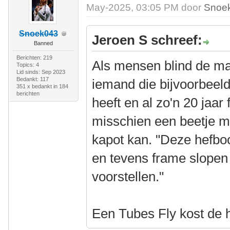
May-2025, 03:05 PM door
Snoe
Snoek043
Jeroen S schreef:
Banned
Berichten: 219
Als mensen blind de ma
Topics: 4
Lid sinds: Sep 2023
Bedankt: 117
iemand die bijvoorbeel
351 x bedankt in 184
berichten
heeft en al zo'n 20 jaar 
misschien een beetje m
kapot kan. "Deze hefb
en tevens frame slope
voorstellen."
Een Tubes Fly kost de h