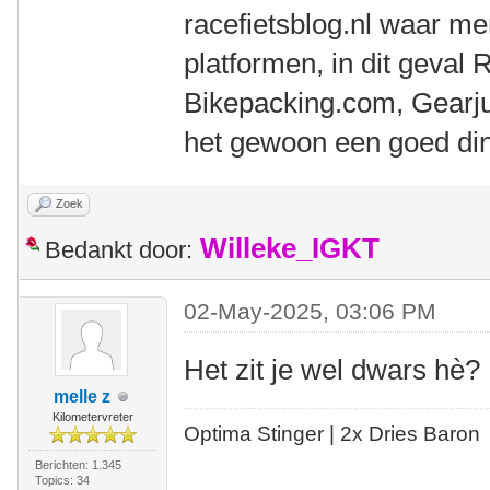
racefietsblog.nl waar m
platformen, in dit geval 
Bikepacking.com, Gearjunk
het gewoon een goed di
Zoek
Willeke_IGKT
Bedankt door:
02-May-2025, 03:06 PM
Het zit je wel dwars hè
melle z
Kilometervreter
Optima Stinger |
2x Dries Baron
Berichten: 1.345
Topics: 34