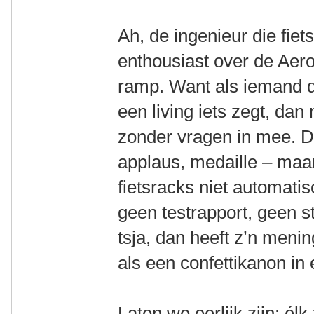
Ah, de ingenieur die fie
enthousiast over de Aer
ramp. Want als iemand di
een living iets zegt, dan
zonder vragen in mee. 
applaus, medaille – maa
fietsracks niet automatisc
geen testrapport, geen s
tsja, dan heeft z’n meni
als een confettikanon in
Laten we eerlijk zijn: él