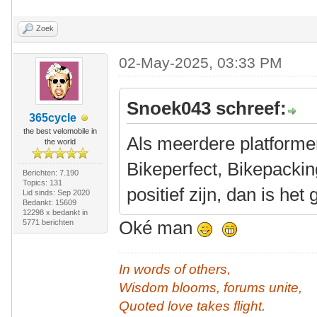
Zoek
02-May-2025, 03:33 PM
Snoek043 schreef:
365cycle
the best velomobile in
Als meerdere platformen
the world
Bikeperfect, Bikepackin
Berichten: 7.190
Topics: 131
positief zijn, dan is he
Lid sinds: Sep 2020
Bedankt: 15609
12298 x bedankt in
Oké man
5771 berichten
In words of others,
Wisdom blooms, forums unite,
Quoted love takes flight.