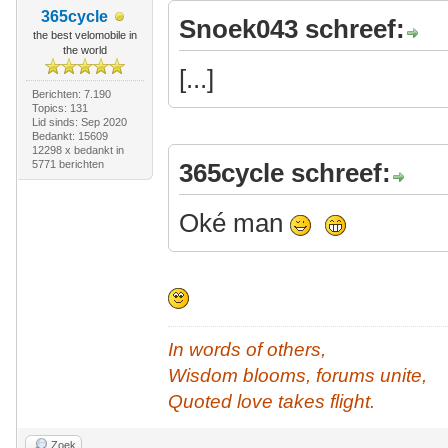
365cycle
Snoek043 schreef:
the best velomobile in
the world
[...]
Berichten: 7.190
Topics: 131
Lid sinds: Sep 2020
Bedankt: 15609
12298 x bedankt in
5771 berichten
365cycle schreef:
Oké man
In words of others,
Wisdom blooms, forums unite,
Quoted love takes flight.
Zoek