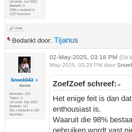
Lid sinds: Jun 2022
Bedankt: 0
2366 x bedankt in
1227 berichten
Zoek
Tijanus
Bedankt door:
02-May-2025, 03:18 PM
(Dit 
May-2025, 03:28 PM door
Snoe
Snoek043
ZoefZoef schreef:
Banned
Berichten: 219
Het enige feit is dan 
Topics: 4
Lid sinds: Sep 2023
Bedankt: 117
enthousiast is.
351 x bedankt in 184
berichten
Waaruit die 98% bestaa
gebruiken wordt vast ni