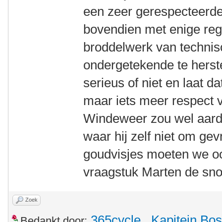
een zeer gerespecteerd
bovendien met enige re
broddelwerk van technis
ondergetekende te herst
serieus of niet en laat d
maar iets meer respect v
Windeweer zou wel aardig
waar hij zelf niet om gev
goudvisjes moeten we oo
vraagstuk Marten de sno
Zoek
365cycle
,
Kapitein Bos
Bedankt door: