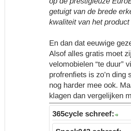
op de prestigieuze EuroB
getuigt van de brede erk
kwaliteit van het product
En dan dat eeuwige gezeu
Alsof alles gratis moet z
velomobielen “te duur” 
profrenfiets is zo’n ding
nog harder mee ook. Maa
klagen dan vergelijken 
365cycle schreef: