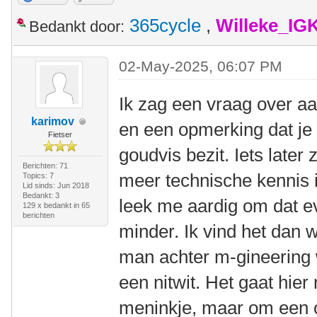
365cycle
,
Willeke_IG
Bedankt door:
02-May-2025, 06:07 PM
Ik zag een vraag over 
karimov
en een opmerking dat je
Fietser
goudvis bezit. Iets later
Berichten: 71
meer technische kennis ie
Topics: 7
Lid sinds: Jun 2018
Bedankt: 3
leek me aardig om dat ev
129 x bedankt in 65
berichten
minder. Ik vind het dan 
man achter m-gineering w
een nitwit. Het gaat hie
meninkje, maar om een 