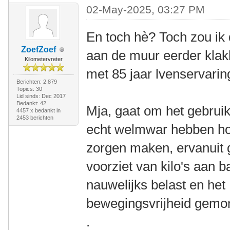
02-May-2025, 03:27 PM
En toch hè? Toch zou ik
ZoefZoef
aan de muur eerder klak
Kilometervreter
met 85 jaar lvenservarin
Berichten: 2.879
Topics: 30
Lid sinds: Dec 2017
Bedankt: 42
Mja, gaat om het gebrui
4457 x bedankt in
2453 berichten
echt welmwar hebben hoo
zorgen maken, ervanuit g
voorziet van kilo's aan b
nauwelijks belast en het
bewegingsvrijheid gemo
.