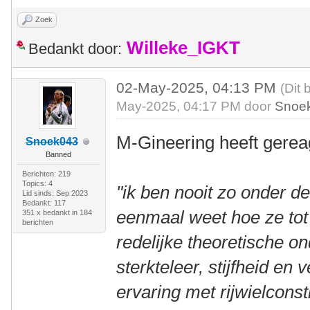
Zoek
Willeke_IGKT
Bedankt door:
02-May-2025, 04:13 PM
(Dit 
May-2025, 04:17 PM door
Snoe
M-Gineering heeft gerea
Snoek043
Banned
Berichten: 219
Topics: 4
"ik ben nooit zo onder de
Lid sinds: Sep 2023
Bedankt: 117
eenmaal weet hoe ze tot
351 x bedankt in 184
berichten
redelijke theoretische o
sterkteleer, stijfheid e
ervaring met rijwielconst