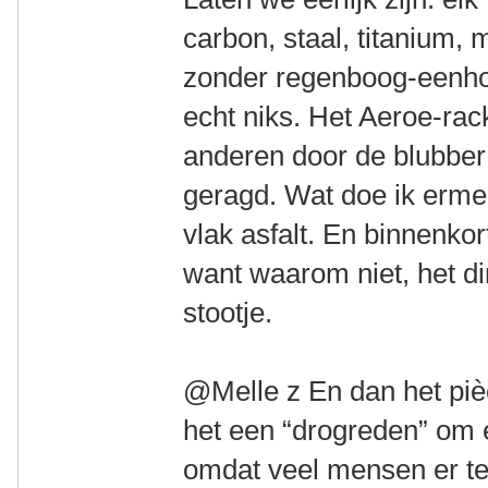
carbon, staal, titanium, 
zonder regenboog-eenhoo
echt niks. Het Aeroe-rac
anderen door de blubber
geragd. Wat doe ik ermee
vlak asfalt. En binnenko
want waarom niet, het di
stootje.
@Melle z En dan het pièc
het een “drogreden” om 
omdat veel mensen er te