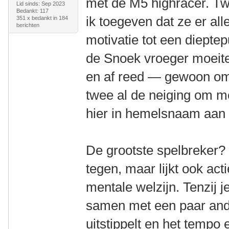
met de M5 highracer. Tw
Lid sinds: Sep 2023
Bedankt: 117
ik toegeven dat ze er al
351 x bedankt in 184
berichten
motivatie tot een diepte
de Snoek vroeger moeitel
en af reed — gewoon omda
twee al de neiging om m
hier in hemelsnaam aan
De grootste spelbreker? 
tegen, maar lijkt ook act
mentale welzijn. Tenzij je 
samen met een paar and
uitstippelt en het tempo