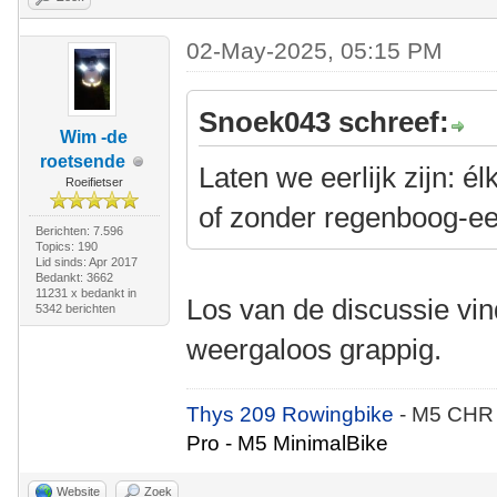
02-May-2025, 05:15 PM
Snoek043 schreef:
Wim -de
roetsende
Laten we eerlijk zijn: é
Roeifietser
of zonder regenboog-e
Berichten: 7.596
Topics: 190
Lid sinds: Apr 2017
Bedankt: 3662
11231 x bedankt in
Los van de discussie vi
5342 berichten
weergaloos grappig.
Thys 209 Rowingbike
- M5 CHR
Pro - M5 MinimalBike
Website
Zoek