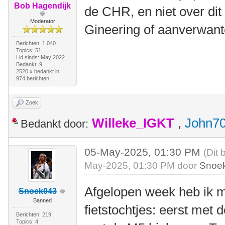
Bob Hagendijk
de CHR, en niet over dit
Moderator
Gineering of aanverwant
Berichten: 1.040
Topics: 51
Lid sinds: May 2022
Bedankt: 9
2520 x bedankt in
974 berichten
Zoek
Willeke_IGKT
,
John7
Bedankt door:
05-May-2025, 01:30 PM
(Dit 
May-2025, 01:30 PM door
Snoe
Afgelopen week heb ik m
Snoek043
Banned
fietstochtjes: eerst met
Berichten: 219
Topics: 4