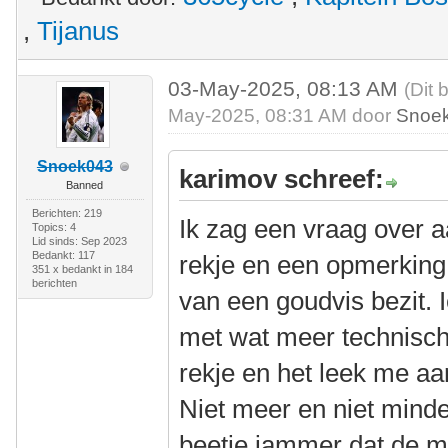
,
Tijanus
03-May-2025, 08:13 AM
(Dit 
May-2025, 08:31 AM door
Snoe
Snoek043
karimov schreef:
Banned
Berichten: 219
Ik zag een vraag over
Topics: 4
Lid sinds: Sep 2023
Bedankt: 117
rekje en een opmerking 
351 x bedankt in 184
berichten
van een goudvis bezit. I
met wat meer technische
rekje en het leek me aa
Niet meer en niet minde
beetje jammer dat de m