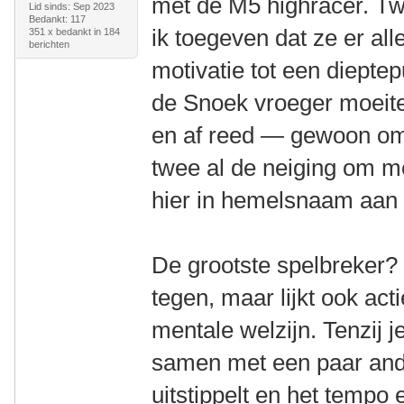
met de M5 highracer. Tw
Lid sinds: Sep 2023
Bedankt: 117
ik toegeven dat ze er al
351 x bedankt in 184
berichten
motivatie tot een diepte
de Snoek vroeger moeitel
en af reed — gewoon omda
twee al de neiging om m
hier in hemelsnaam aan
De grootste spelbreker? 
tegen, maar lijkt ook act
mentale welzijn. Tenzij je 
samen met een paar and
uitstippelt en het tempo