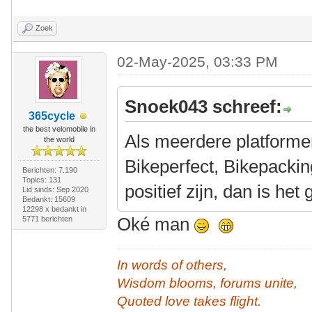
Zoek
02-May-2025, 03:33 PM
Snoek043 schreef:
365cycle
the best velomobile in
Als meerdere platformen
the world
Bikeperfect, Bikepackin
Berichten: 7.190
Topics: 131
positief zijn, dan is he
Lid sinds: Sep 2020
Bedankt: 15609
12298 x bedankt in
Oké man
5771 berichten
In words of others,
Wisdom blooms, forums unite,
Quoted love takes flight.