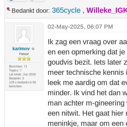
365cycle
,
Willeke_IG
Bedankt door:
02-May-2025, 06:07 PM
Ik zag een vraag over 
karimov
en een opmerking dat je
Fietser
goudvis bezit. Iets later
Berichten: 71
meer technische kennis ie
Topics: 7
Lid sinds: Jun 2018
Bedankt: 3
leek me aardig om dat ev
129 x bedankt in 65
berichten
minder. Ik vind het dan 
man achter m-gineering w
een nitwit. Het gaat hie
meninkje, maar om een 