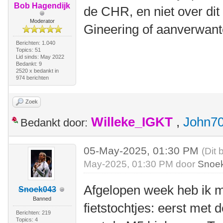
Bob Hagendijk
de CHR, en niet over dit
Moderator
Gineering of aanverwant
Berichten: 1.040
Topics: 51
Lid sinds: May 2022
Bedankt: 9
2520 x bedankt in
974 berichten
Zoek
Willeke_IGKT
,
John7
Bedankt door:
05-May-2025, 01:30 PM
(Dit 
May-2025, 01:30 PM door
Snoe
Afgelopen week heb ik m
Snoek043
Banned
fietstochtjes: eerst met
Berichten: 219
Topics: 4