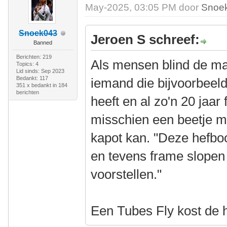
May-2025, 03:05 PM door
Snoe
Snoek043
Jeroen S schreef:
Banned
Berichten: 219
Als mensen blind de ma
Topics: 4
Lid sinds: Sep 2023
Bedankt: 117
iemand die bijvoorbeel
351 x bedankt in 184
berichten
heeft en al zo'n 20 jaar 
misschien een beetje m
kapot kan. "Deze hefb
en tevens frame slope
voorstellen."
Een Tubes Fly kost de h