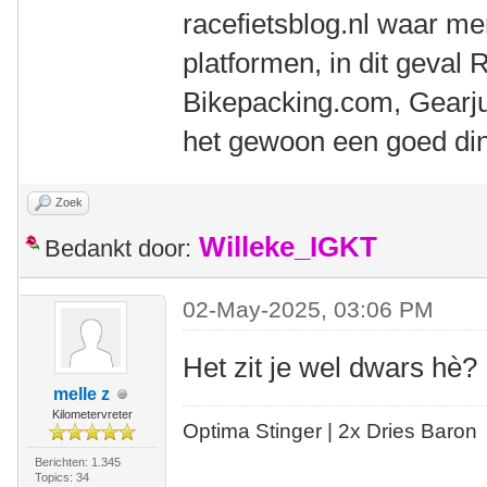
racefietsblog.nl waar m
platformen, in dit geval 
Bikepacking.com, Gearjunk
het gewoon een goed di
Zoek
Willeke_IGKT
Bedankt door:
02-May-2025, 03:06 PM
Het zit je wel dwars hè
melle z
Kilometervreter
Optima Stinger |
2x Dries Baron
Berichten: 1.345
Topics: 34