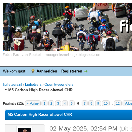
Welkom gast!
Aanmelden
Registreren
ligfietsers.nl
›
Ligfietsers
›
Open tweewielers
M5 Carbon High Racer oftewel CHR
elde waardering is 0
Pagina's (12):
« Vorige
1
2
3
4
5
6
7
8
9
10
...
12
Volg
M5 Carbon High Racer oftewel CHR
02-May-2025, 02:54 PM
(Dit 