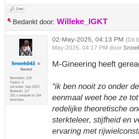
Zoek
Willeke_IGKT
Bedankt door:
02-May-2025, 04:13 PM
(Dit 
May-2025, 04:17 PM door
Snoe
M-Gineering heeft gerea
Snoek043
Banned
Berichten: 219
Topics: 4
"ik ben nooit zo onder de
Lid sinds: Sep 2023
Bedankt: 117
eenmaal weet hoe ze tot
351 x bedankt in 184
berichten
redelijke theoretische o
sterkteleer, stijfheid e
ervaring met rijwielconst