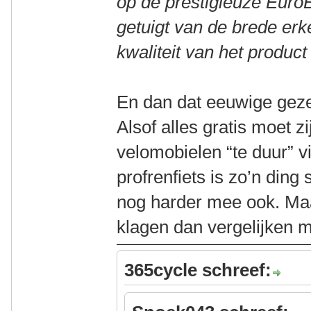
op de prestigieuze EuroB
getuigt van de brede erk
kwaliteit van het product
En dan dat eeuwige gezeu
Alsof alles gratis moet z
velomobielen “te duur” 
profrenfiets is zo’n ding
nog harder mee ook. Maa
klagen dan vergelijken 
365cycle schreef: