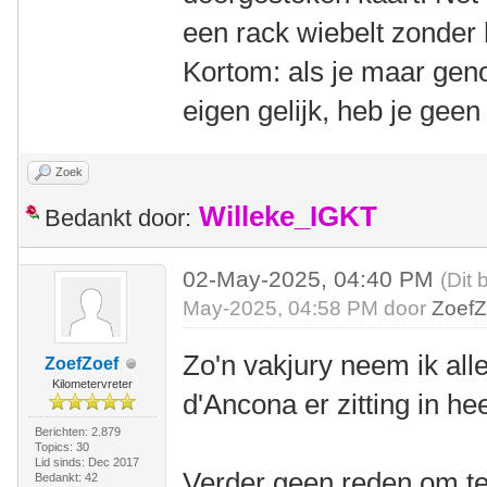
een rack wiebelt zonder 
Kortom: als je maar geno
eigen gelijk, heb je gee
Zoek
Willeke_IGKT
Bedankt door:
02-May-2025, 04:40 PM
(Dit 
May-2025, 04:58 PM door
ZoefZ
Zo'n vakjury neem ik al
ZoefZoef
Kilometervreter
d'Ancona er zitting in h
Berichten: 2.879
Topics: 30
Lid sinds: Dec 2017
Verder geen reden om te
Bedankt: 42