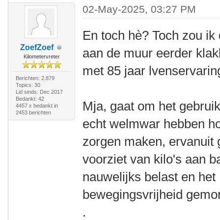
02-May-2025, 03:27 PM
En toch hè? Toch zou ik
ZoefZoef
aan de muur eerder klak
Kilometervreter
met 85 jaar lvenservarin
Berichten: 2.879
Topics: 30
Lid sinds: Dec 2017
Bedankt: 42
Mja, gaat om het gebrui
4457 x bedankt in
2453 berichten
echt welmwar hebben hoo
zorgen maken, ervanuit g
voorziet van kilo's aan b
nauwelijks belast en het
bewegingsvrijheid gemo
.