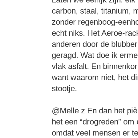
carbon, staal, titanium, 
zonder regenboog-eenhoo
echt niks. Het Aeroe-rac
anderen door de blubber
geragd. Wat doe ik ermee
vlak asfalt. En binnenko
want waarom niet, het di
stootje.
@Melle z En dan het pièc
het een “drogreden” om 
omdat veel mensen er te