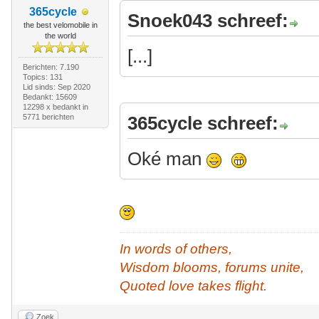
365cycle
Snoek043 schreef:
the best velomobile in
the world
[...]
Berichten: 7.190
Topics: 131
Lid sinds: Sep 2020
Bedankt: 15609
12298 x bedankt in
5771 berichten
365cycle schreef:
Oké man
In words of others,
Wisdom blooms, forums unite,
Quoted love takes flight.
Zoek