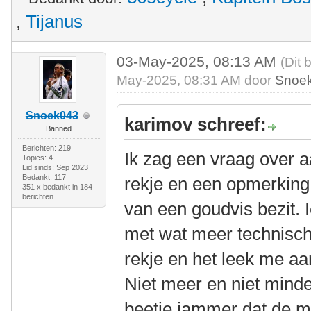
,
Tijanus
03-May-2025, 08:13 AM
(Dit 
May-2025, 08:31 AM door
Snoe
Snoek043
karimov schreef:
Banned
Berichten: 219
Ik zag een vraag over
Topics: 4
Lid sinds: Sep 2023
Bedankt: 117
rekje en een opmerking 
351 x bedankt in 184
berichten
van een goudvis bezit. I
met wat meer technische
rekje en het leek me aa
Niet meer en niet minde
beetje jammer dat de m