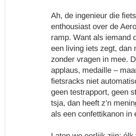
Ah, de ingenieur die fie
enthousiast over de Aer
ramp. Want als iemand di
een living iets zegt, dan
zonder vragen in mee. 
applaus, medaille – maa
fietsracks niet automatisc
geen testrapport, geen s
tsja, dan heeft z’n meni
als een confettikanon in
Laten we eerlijk zijn: él