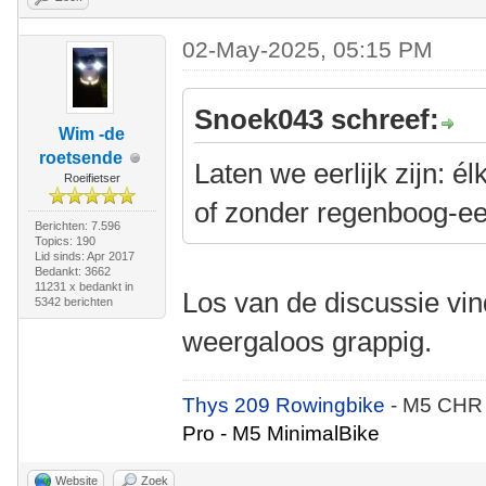
02-May-2025, 05:15 PM
Snoek043 schreef:
Wim -de
roetsende
Laten we eerlijk zijn: é
Roeifietser
of zonder regenboog-e
Berichten: 7.596
Topics: 190
Lid sinds: Apr 2017
Bedankt: 3662
11231 x bedankt in
Los van de discussie vi
5342 berichten
weergaloos grappig.
Thys 209 Rowingbike
- M5 CHR
Pro - M5 MinimalBike
Website
Zoek