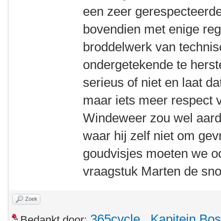
een zeer gerespecteerd
bovendien met enige re
broddelwerk van technis
ondergetekende te herst
serieus of niet en laat d
maar iets meer respect v
Windeweer zou wel aardig
waar hij zelf niet om gev
goudvisjes moeten we oo
vraagstuk Marten de sno
Zoek
365cycle
,
Kapitein Bos
Bedankt door: