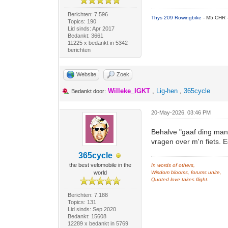
Berichten: 7.596
Thys 209 Rowingbike
- M5 CHR 
Topics: 190
Lid sinds: Apr 2017
Bedankt: 3661
11225 x bedankt in 5342
berichten
Website
Zoek
Willeke_IGKT
,
Lig-hen
,
365cycle
Bedankt door:
20-May-2026, 03:46 PM
Behalve "gaaf ding man
vragen over m'n fiets. 
365cycle
the best velomobile in the
In words of others,
world
Wisdom blooms, forums unite,
Quoted love takes flight.
Berichten: 7.188
Topics: 131
Lid sinds: Sep 2020
Bedankt: 15608
12289 x bedankt in 5769