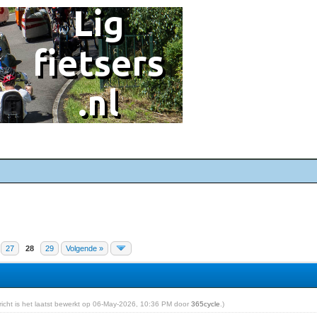
27
28
29
Volgende »
ericht is het laatst bewerkt op 06-May-2026, 10:36 PM door
365cycle
.)