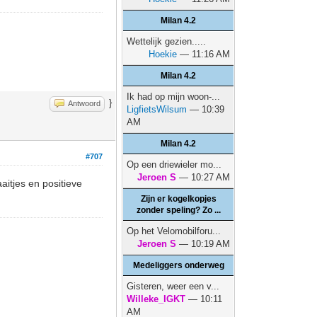
Milan 4.2
Wettelijk gezien.....
Hoekie
— 11:16 AM
Milan 4.2
Ik had op mijn woon-...
}
Antwoord
LigfietsWilsum
— 10:39
AM
Milan 4.2
#707
Op een driewieler mo...
Jeroen S
— 10:27 AM
itjes en positieve
Zijn er kogelkopjes
zonder speling? Zo ...
Op het Velomobilforu...
Jeroen S
— 10:19 AM
Medeliggers onderweg
Gisteren, weer een v...
Willeke_IGKT
— 10:11
AM