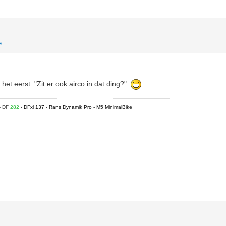
e
het eerst: "Zit er ook airco in dat ding?"
- DF
282
- DFxl 137 - Rans Dynamik Pro - M5 MinimalBike