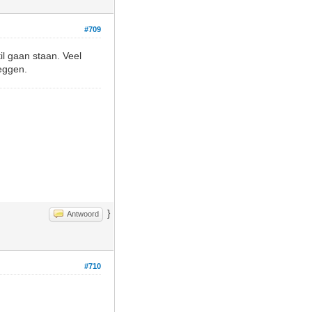
#709
l gaan staan. Veel
eggen.
}
Antwoord
#710