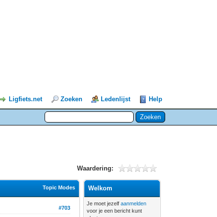
Ligfiets.net
Zoeken
Ledenlijst
Help
Waardering:
Topic Modes
Welkom
Je moet jezelf
aanmelden
#703
voor je een bericht kunt