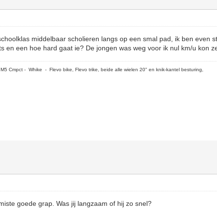
hoolklas middelbaar scholieren langs op een smal pad, ik ben even sti
ets en een hoe hard gaat ie? De jongen was weg voor ik nul km/u kon z
5 Cmpct - Whike - Flevo bike, Flevo trike, beide alle wielen 20" en knik-kantel besturing,
ste goede grap. Was jij langzaam of hij zo snel?