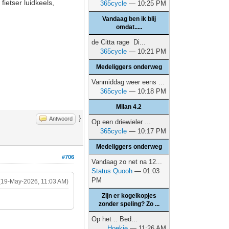
ietser luidkeels,
365cycle
— 10:25 PM
Vandaag ben ik blij
omdat.....
de Citta rage Di...
365cycle
— 10:21 PM
Medeliggers onderweg
Vanmiddag weer eens ...
365cycle
— 10:18 PM
Milan 4.2
}
Antwoord
Op een driewieler ...
365cycle
— 10:17 PM
Medeliggers onderweg
#706
Vandaag zo net na 12...
Status Quooh
— 01:03
PM
(19-May-2026, 11:03 AM)
Zijn er kogelkopjes
zonder speling? Zo ...
Op het .. Bed...
Hoekie
— 11:26 AM