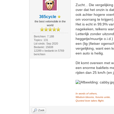
Zucht... Die vergelijki
over dat het onzin is da
ook achter hogere voertu
365cycle
om voorrang te krijgen)
the best velomobile in the
Het is echt in 99,9% van
world
nagekeken, telkens wan
Letterlijk zonder uitzon
Berichten: 7.188
heggetje/muurtje o.i.d.
Topics: 131
een (lig-)fietser ogens
Lid sinds: Sep 2020
Bedankt: 15608
vergelijking, want een 
12289 x bedankt in 5769
een auto is heilig.
berichten
Dit komt overeen met wa
een enorme bakfiets met
rijden dan 25 km/h (en j
In words of others,
Wisdom blooms, forums unite,
Quoted love takes flight.
Zoek