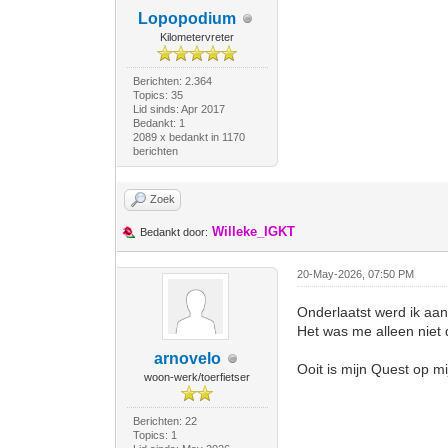
Lopopodium
Kilometervreter
Berichten: 2.364
Topics: 35
Lid sinds: Apr 2017
Bedankt: 1
2089 x bedankt in 1170
berichten
Zoek
Willeke_IGKT
Bedankt door:
20-May-2026, 07:50 PM
Onderlaatst werd ik aang
Het was me alleen niet 
arnovelo
Ooit is mijn Quest op m
woon-werk/toerfietser
Berichten: 22
Topics: 1