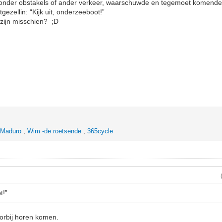
zonder obstakels of ander verkeer, waarschuwde en tegemoet komende f
tgezellin: “Kijk uit, onderzeeboot!”
 zijn misschien? ;D
 Maduro
,
Wim -de roetsende
,
365cycle
t!”
oorbij horen komen.