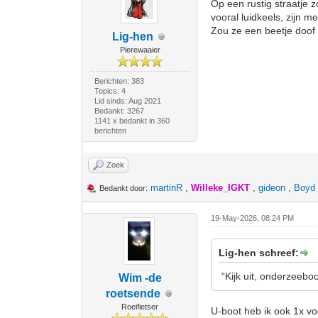
Op een rustig straatje 
vooral luidkeels, zijn me
Zou ze een beetje doof
Lig-hen
Pierewaaier
Berichten: 383
Topics: 4
Lid sinds: Aug 2021
Bedankt: 3267
1141 x bedankt in 360
berichten
Zoek
martinR
,
Willeke_IGKT
,
gideon
,
Boyd
Bedankt door:
19-May-2026, 08:24 PM
Lig-hen schreef:
“Kijk uit, onderzeeboo
Wim -de
roetsende
Roeifietser
U-boot heb ik ook 1x v