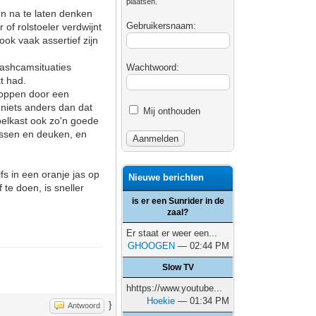
plaatsen.
en na te laten denken
Gebruikersnaam:
 of rolstoeler verdwijnt
ook vaak assertief zijn
 dashcamsituaties
Wachtwoord:
t had.
stoppen door een
 niets anders dan dat
Mij onthouden
koelkast ook zo'n goede
rassen en deuken, en
s in een oranje jas op
Nieuwe berichten
te doen, is sneller
is er een Sunrider in de
zaal?
Er staat er weer een...
GHOOGEN
— 02:44 PM
Slow TV
hhttps://www.youtube...
Hoekie
— 01:34 PM
}
Antwoord