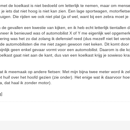
ng met de koelkast is niet bedoeld om letterlijk te nemen, maar om mens
t je iets dat niet hoog is niet kan zien. Een lage sportwagen, motorfietser
igen. Die rijden we ook niet plat (ja of wel, want bij een zebra moet je 
.
 de gevallen een kwestie van kijken, en ik heb echt letterlijk tientallen
neer ik benieuwd was of automobilist X of Y me eigenlijk wel opgemerk
dering was het zo dat zolang ik defensief reed (dus mezelf niet liet ver
) de automobilisten die me niet zagen gewoon niet keken. Dit komt door
chijnlijk geen enkel gevaar vormt voor een automobilist. Daarom is die 
koelkast gaat niet aan de kant, dus van een koelkast krijg je sowieso k
t ik meemaak op andere fietsen: Met mijn bijna twee meter word ik zelf
 huif over het hoofd gezien (zie onder). Het enige wat ik daarvoor hoef 
a, dat haal ik zonder motor).