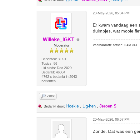
Bedankt door:
20-May-2026, 05:34 PM
Er kwam vandaag een sc
duimpjes, wat mooie fi
Willeke_IGKT
Voornaamste fietsen: B4M 041 - M
Moderator
Berichten: 3.091
Topics: 86
Lid sinds: Dec 2020
Bedankt: 46084
4762 x bedankt in 2043
berichten
Zoek
Hoekie
,
Lig-hen
,
Jeroen S
Bedankt door:
20-May-2026, 06:57 PM
Zonde. Dat was een gemi