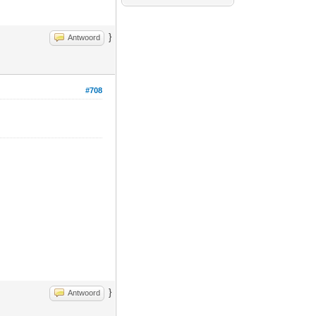
}
Antwoord
#708
}
Antwoord