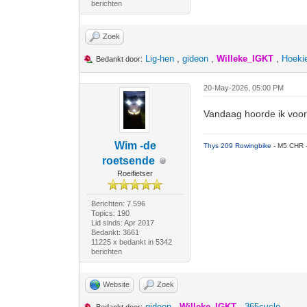
berichten
Zoek
Lig-hen
,
gideon
,
Willeke_IGKT
,
Hoeki
Bedankt door:
20-May-2026, 05:00 PM
Vandaag hoorde ik voor 
Wim -de
Thys 209 Rowingbike
- M5 CHR 
roetsende
Roeifietser
Berichten: 7.596
Topics: 190
Lid sinds: Apr 2017
Bedankt: 3661
11225 x bedankt in 5342
berichten
Website
Zoek
gideon
,
Willeke_IGKT
,
365cycle