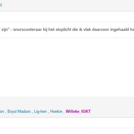
R
l zijn" - snorscooteraar bij het stoplicht die ik vlak daarvoor ingehaald
eon
,
Boyd Maduro
,
Lig-hen
,
Hoekie
,
Willeke_IGKT