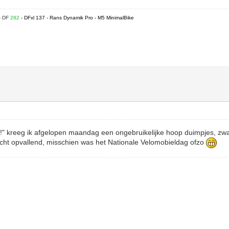
- DF
282
- DFxl 137 - Rans Dynamik Pro - M5 MinimalBike
!" kreeg ik afgelopen maandag een ongebruikelijke hoop duimpjes, zwaa
Echt opvallend, misschien was het Nationale Velomobieldag ofzo