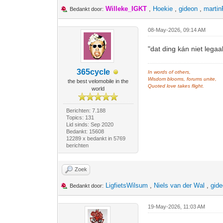
Willeke_IGKT
,
Hoekie
,
gideon
,
martin
Bedankt door:
08-May-2026, 09:14 AM
"dat ding kán niet legaa
365cycle
In words of others,
Wisdom blooms, forums unite,
the best velomobile in the
Quoted love takes flight.
world
Berichten: 7.188
Topics: 131
Lid sinds: Sep 2020
Bedankt: 15608
12289 x bedankt in 5769
berichten
Zoek
LigfietsWilsum
,
Niels van der Wal
,
gid
Bedankt door:
19-May-2026, 11:03 AM