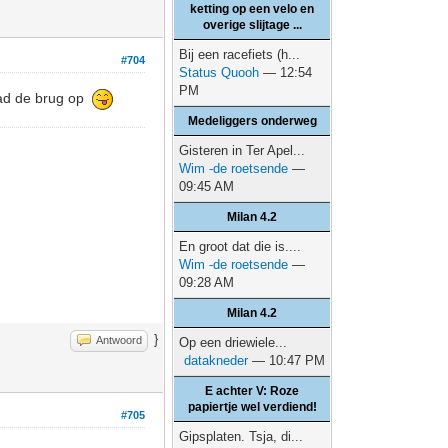
ketting op een velo en
overige slijtage ...
Bij een racefiets (h...
#704
Status Quooh
— 12:54
PM
 had de brug op
Medeliggers onderweg
Gisteren in Ter Apel...
Wim -de roetsende
—
09:45 AM
Milan 4.2
En groot dat die is....
Wim -de roetsende
—
09:28 AM
Milan 4.2
}
Antwoord
Op een driewiele...
datakneder
— 10:47 PM
E achter V: Roze
papiertje wel verdiend!
#705
Gipsplaten. Tsja, di...