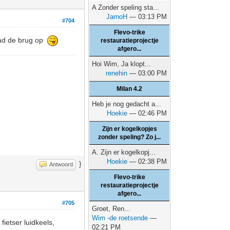
A Zonder speling sta...
JarnoH
— 03:13 PM
#704
Flevo-trike
 had de brug op
restauratieprojectje
afgero...
Hoi Wim, Ja klopt...
renehin
— 03:00 PM
Milan 4.2
Heb je nog gedacht a...
Hoekie
— 02:46 PM
Zijn er kogelkopjes
zonder speling? Zo j...
A. Zijn er kogelkopj...
Hoekie
— 02:38 PM
}
Antwoord
Flevo-trike
restauratieprojectje
afgero...
#705
Groet, Ren...
Wim -de roetsende
—
ietser luidkeels,
02:21 PM