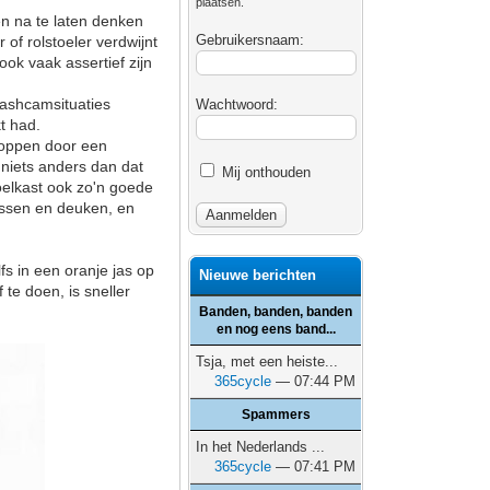
plaatsen.
en na te laten denken
Gebruikersnaam:
 of rolstoeler verdwijnt
ook vaak assertief zijn
 dashcamsituaties
Wachtwoord:
t had.
stoppen door een
 niets anders dan dat
Mij onthouden
koelkast ook zo'n goede
rassen en deuken, en
s in een oranje jas op
Nieuwe berichten
te doen, is sneller
Banden, banden, banden
en nog eens band...
Tsja, met een heiste...
365cycle
— 07:44 PM
Spammers
In het Nederlands ...
365cycle
— 07:41 PM