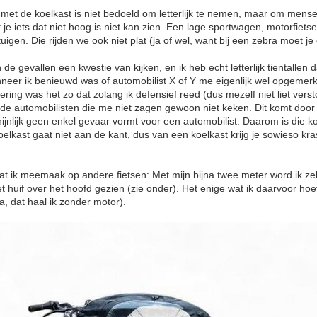
ng met de koelkast is niet bedoeld om letterlijk te nemen, maar om mens
t je iets dat niet hoog is niet kan zien. Een lage sportwagen, motorfietser
igen. Die rijden we ook niet plat (ja of wel, want bij een zebra moet je 
.
 de gevallen een kwestie van kijken, en ik heb echt letterlijk tientallen
neer ik benieuwd was of automobilist X of Y me eigenlijk wel opgemerk
dering was het zo dat zolang ik defensief reed (dus mezelf niet liet ver
) de automobilisten die me niet zagen gewoon niet keken. Dit komt door
chijnlijk geen enkel gevaar vormt voor een automobilist. Daarom is die 
koelkast gaat niet aan de kant, dus van een koelkast krijg je sowieso k
t ik meemaak op andere fietsen: Met mijn bijna twee meter word ik zelf
 huif over het hoofd gezien (zie onder). Het enige wat ik daarvoor hoef 
a, dat haal ik zonder motor).