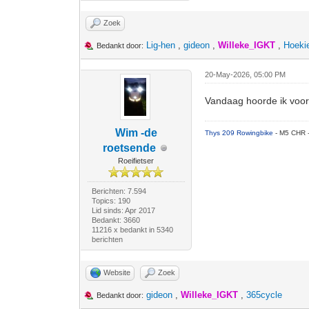
Zoek
Lig-hen
,
gideon
,
Willeke_IGKT
,
Hoeki
Bedankt door:
20-May-2026, 05:00 PM
Vandaag hoorde ik voor 
Wim -de
Thys 209 Rowingbike
- M5 CHR 
roetsende
Roeifietser
Berichten: 7.594
Topics: 190
Lid sinds: Apr 2017
Bedankt: 3660
11216 x bedankt in 5340
berichten
Website
Zoek
gideon
,
Willeke_IGKT
,
365cycle
Bedankt door: