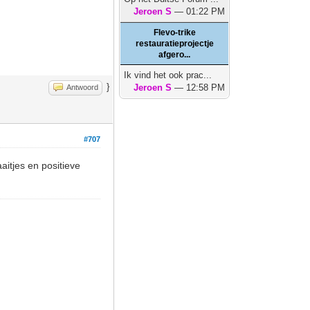
Jeroen S
— 01:22 PM
Flevo-trike
restauratieprojectje
afgero...
Ik vind het ook prac...
}
Jeroen S
— 12:58 PM
Antwoord
#707
itjes en positieve