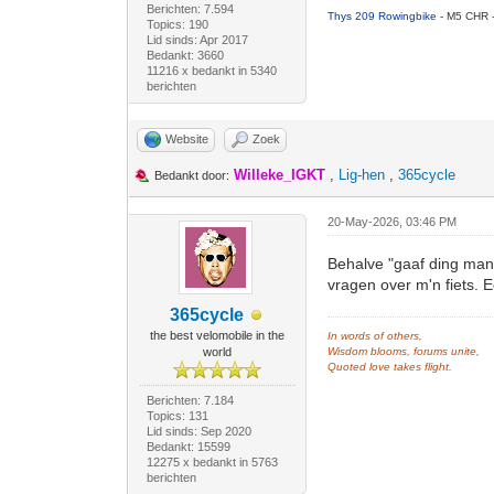
Berichten: 7.594
Thys 209 Rowingbike
- M5 CHR 
Topics: 190
Lid sinds: Apr 2017
Bedankt: 3660
11216 x bedankt in 5340
berichten
Website
Zoek
Willeke_IGKT
,
Lig-hen
,
365cycle
Bedankt door:
20-May-2026, 03:46 PM
Behalve "gaaf ding man
vragen over m'n fiets. 
365cycle
the best velomobile in the
In words of others,
world
Wisdom blooms, forums unite,
Quoted love takes flight.
Berichten: 7.184
Topics: 131
Lid sinds: Sep 2020
Bedankt: 15599
12275 x bedankt in 5763
berichten