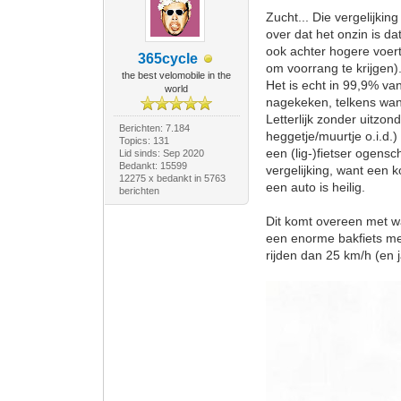
Zucht... Die vergelijki
over dat het onzin is da
ook achter hogere voertu
365cycle
om voorrang te krijgen)
the best velomobile in the
Het is echt in 99,9% van
world
nagekeken, telkens wan
Letterlijk zonder uitzon
Berichten: 7.184
heggetje/muurtje o.i.d.
Topics: 131
een (lig-)fietser ogens
Lid sinds: Sep 2020
Bedankt: 15599
vergelijking, want een 
12275 x bedankt in 5763
een auto is heilig.
berichten
Dit komt overeen met wa
een enorme bakfiets met
rijden dan 25 km/h (en j