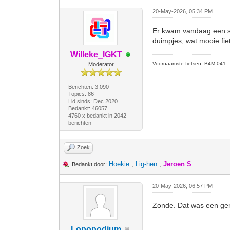
20-May-2026, 05:34 PM
Er kwam vandaag een sc
duimpjes, wat mooie fi
Willeke_IGKT
Voornaamste fietsen: B4M 041 - M
Moderator
Berichten: 3.090
Topics: 86
Lid sinds: Dec 2020
Bedankt: 46057
4760 x bedankt in 2042
berichten
Zoek
Hoekie
,
Lig-hen
,
Jeroen S
Bedankt door:
20-May-2026, 06:57 PM
Zonde. Dat was een gemi
Lopopodium