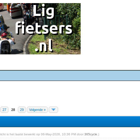
27
28
29
Volgende »
ericht is het laatst bewerkt op 06-May-2026, 10:36 PM door
365cycle
.)