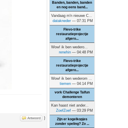
Banden, banden, banden
en nog eens band...
Vandaag m'n nieuwe C...
datakneder
— 07:31 PM
Flevo-trike
restauratieprojectje
afgero...
Wow! ik ben wedero...
renehin
— 04:48 PM
Flevo-trike
restauratieprojectje
afgero...
Wow! ik ben wederom ...
tiemen
— 04:14 PM
vork Challenge Taifun
demonteren
Kan haast niet ander...
ZoefZoef
— 03:29 PM
}
Antwoord
Zijn er kogelkopjes
zonder speling? Zo ...