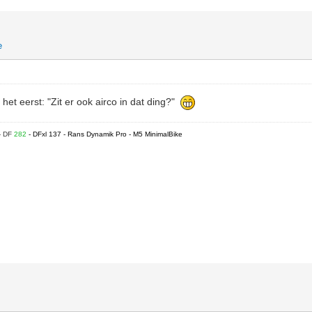
e
het eerst: "Zit er ook airco in dat ding?"
- DF
282
- DFxl 137 - Rans Dynamik Pro - M5 MinimalBike