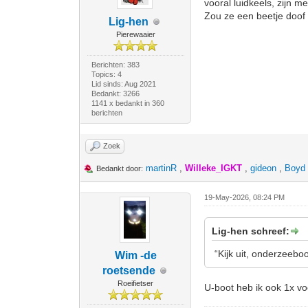
vooral luidkeels, zijn me
Zou ze een beetje doof
Lig-hen
Pierewaaier
Berichten: 383
Topics: 4
Lid sinds: Aug 2021
Bedankt: 3266
1141 x bedankt in 360
berichten
Zoek
martinR
,
Willeke_IGKT
,
gideon
,
Boyd
Bedankt door:
19-May-2026, 08:24 PM
Lig-hen schreef:
“Kijk uit, onderzeeboo
Wim -de
roetsende
Roeifietser
U-boot heb ik ook 1x v