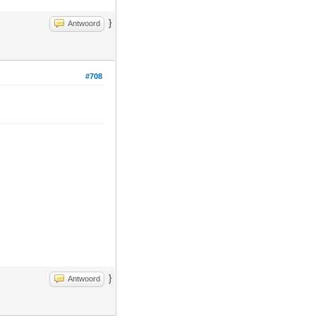
}
Antwoord
#708
}
Antwoord