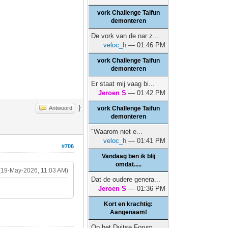
vork Challenge Taifun
demonteren
De vork van de nar z...
veloc_h
— 01:46 PM
vork Challenge Taifun
demonteren
Er staat mij vaag bi...
Jeroen S
— 01:42 PM
}
Antwoord
vork Challenge Taifun
demonteren
"Waarom niet e...
veloc_h
— 01:41 PM
#706
Vandaag ben ik blij
omdat.....
(19-May-2026, 11:03 AM)
Dat de oudere genera...
Jeroen S
— 01:36 PM
Kort en krachtig:
Aangenaam!
Op het Duitse Forum ...