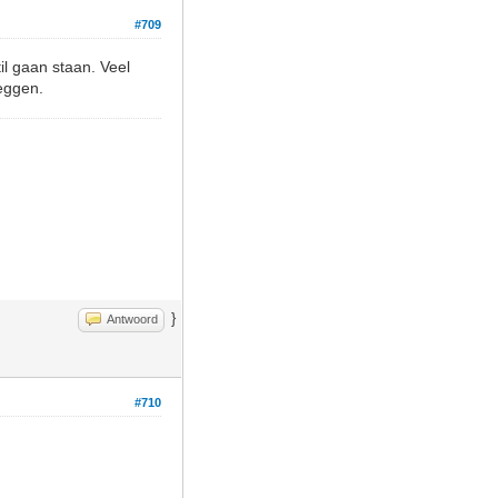
#709
l gaan staan. Veel
eggen.
}
Antwoord
#710