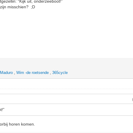
tgezellin: “Kijk uit, onderzeeboot!”
 zijn misschien? ;D
 Maduro
,
Wim -de roetsende
,
365cycle
t!”
oorbij horen komen.