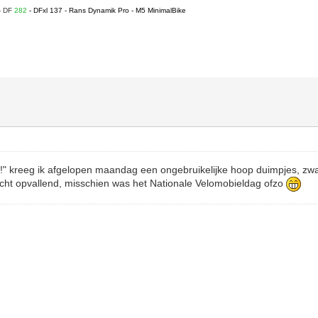
- DF
282
- DFxl 137 - Rans Dynamik Pro - M5 MinimalBike
!" kreeg ik afgelopen maandag een ongebruikelijke hoop duimpjes, zwaa
Echt opvallend, misschien was het Nationale Velomobieldag ofzo