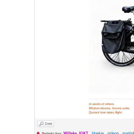
In words of others,
Wisdom blooms, forums unite,
Quoted love takes flight.
Zoek
Willeke_IGKT
,
Hoekie
,
gideon
,
martin
Bedankt door: