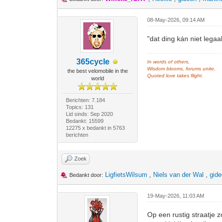
08-May-2026, 09:14 AM
"dat ding kán niet legaa
365cycle
In words of others,
Wisdom blooms, forums unite,
the best velomobile in the
Quoted love takes flight.
world
Berichten: 7.184
Topics: 131
Lid sinds: Sep 2020
Bedankt: 15599
12275 x bedankt in 5763
berichten
Zoek
LigfietsWilsum
,
Niels van der Wal
,
gid
Bedankt door:
19-May-2026, 11:03 AM
Op een rustig straatje 