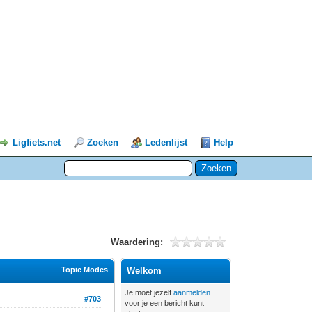
Ligfiets.net
Zoeken
Ledenlijst
Help
Waardering:
Topic Modes
Welkom
Je moet jezelf
aanmelden
#703
voor je een bericht kunt