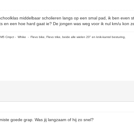
hoolklas middelbaar scholieren langs op een smal pad, ik ben even sti
ets en een hoe hard gaat ie? De jongen was weg voor ik nul km/u kon z
5 Cmpct - Whike - Flevo bike, Flevo trike, beide alle wielen 20" en knik-kantel besturing,
ste goede grap. Was jij langzaam of hij zo snel?