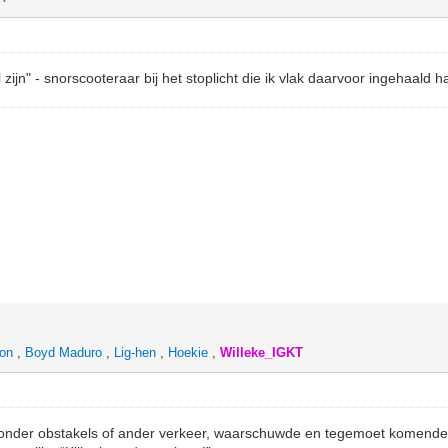
l zijn" - snorscooteraar bij het stoplicht die ik vlak daarvoor ingehaald
eon
,
Boyd Maduro
,
Lig-hen
,
Hoekie
,
Willeke_IGKT
zonder obstakels of ander verkeer, waarschuwde en tegemoet komende f