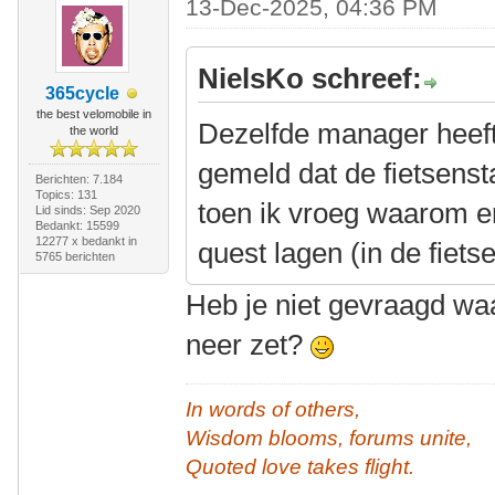
13-Dec-2025, 04:36 PM
NielsKo schreef:
365cycle
the best velomobile in
Dezelfde manager heeft
the world
gemeld dat de fietsensta
Berichten: 7.184
Topics: 131
toen ik vroeg waarom e
Lid sinds: Sep 2020
Bedankt: 15599
12277 x bedankt in
quest lagen (in de fiets
5765 berichten
Heb je niet gevraagd wa
neer zet?
In words of others,
Wisdom blooms, forums unite,
Quoted love takes flight.