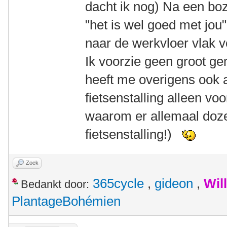
dacht ik nog) Na een bo
"het is wel goed met jo
naar de werkvloer vlak v
Ik voorzie geen groot g
heeft me overigens ook 
fietsenstalling alleen voo
waarom er allemaal doze
fietsenstalling!)
Zoek
365cycle
,
gideon
,
Wil
Bedankt door:
PlantageBohémien