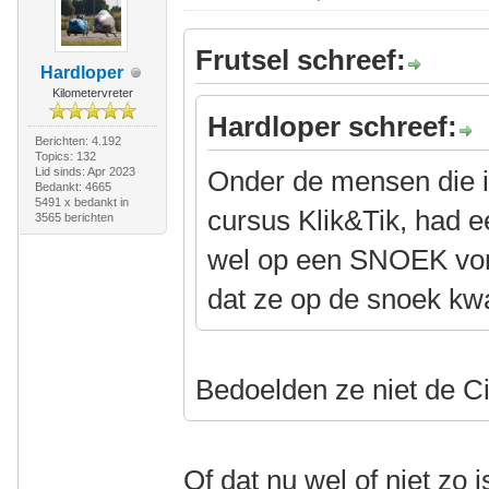
Frutsel schreef:
Hardloper
Kilometervreter
Hardloper schreef:
Berichten: 4.192
Topics: 132
Lid sinds: Apr 2023
Onder de mensen die i
Bedankt: 4665
5491 x bedankt in
cursus Klik&Tik, had ee
3565 berichten
wel op een SNOEK vond 
dat ze op de snoek k
Bedoelden ze niet de C
Of dat nu wel of niet z