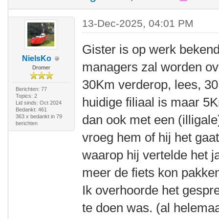
13-Dec-2025, 04:01 PM
Gister is op werk beken
NielsKo
managers zal worden over
Dromer
30Km verderop, lees, 30
Berichten: 77
Topics: 2
huidige filiaal is maar 5K
Lid sinds: Oct 2024
Bedankt: 461
dan ook met een (illigal
363 x bedankt in 79
berichten
vroeg hem of hij het gaa
waarop hij vertelde het j
meer de fiets kon pakke
Ik overhoorde het gespr
te doen was. (al helema