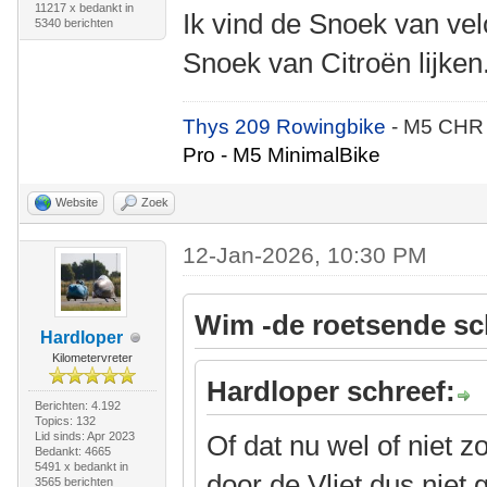
11217 x bedankt in
Ik vind de Snoek van vel
5340 berichten
Snoek van Citroën lijken
Thys 209 Rowingbike
- M5 CHR
Pro - M5 MinimalBike
Website
Zoek
12-Jan-2026, 10:30 PM
Wim -de roetsende sc
Hardloper
Kilometervreter
Hardloper schreef:
Berichten: 4.192
Topics: 132
Lid sinds: Apr 2023
Of dat nu wel of niet 
Bedankt: 4665
5491 x bedankt in
door de Vliet dus niet
3565 berichten