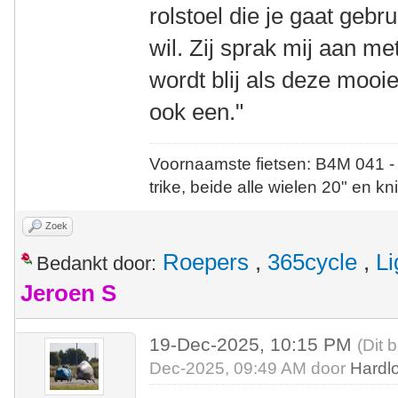
rolstoel die je gaat gebr
wil. Zij sprak mij aan met
wordt blij als deze mooie 
ook een."
Voornaamste fietsen: B4M 041 -
trike, beide alle wielen 20" en kn
Zoek
Roepers
,
365cycle
,
Li
Bedankt door:
Jeroen S
19-Dec-2025, 10:15 PM
(Dit 
Dec-2025, 09:49 AM door
Hardl