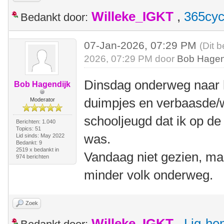
Willeke_IGKT
,
365cyc
Bedankt door:
07-Jan-2026, 07:29 PM
(Dit 
2026, 07:29 PM door
Bob Hagen
Dinsdag onderweg naar 
Bob Hagendijk
duimpjes en verbaasde/
Moderator
schooljeugd dat ik op de
Berichten: 1.040
Topics: 51
was.
Lid sinds: May 2022
Bedankt: 9
2519 x bedankt in
Vandaag niet gezien, ma
974 berichten
minder volk onderweg.
Zoek
Willeke_IGKT
,
Lig-he