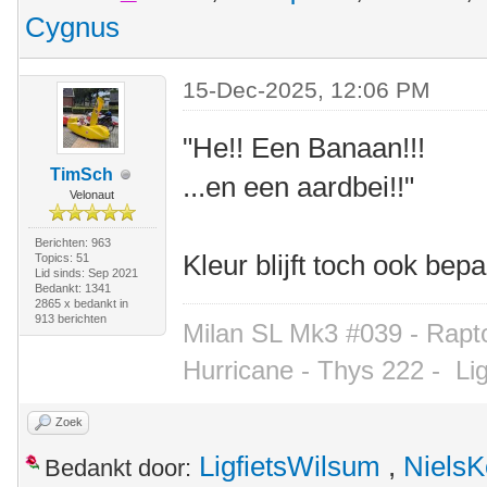
Cygnus
15-Dec-2025, 12:06 PM
"He!! Een Banaan!!!
TimSch
...en een aardbei!!"
Velonaut
Berichten: 963
Kleur blijft toch ook b
Topics: 51
Lid sinds: Sep 2021
Bedankt: 1341
2865 x bedankt in
913 berichten
Milan SL Mk3 #039 - Rapto
Hurricane - Thys 222 -
Li
Zoek
LigfietsWilsum
,
NielsK
Bedankt door: