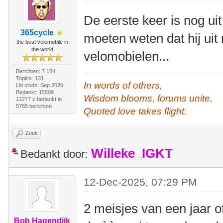
De eerste keer is nog uit
365cycle
moeten weten dat hij uit
the best velomobile in
the world
velomobielen...
Berichten: 7.184
Topics: 131
In words of others,
Lid sinds: Sep 2020
Bedankt: 15599
Wisdom blooms, forums unite,
12277 x bedankt in
5765 berichten
Quoted love takes flight.
Zoek
Willeke_IGKT
Bedankt door:
12-Dec-2025, 07:29 PM
2 meisjes van een jaar
Bob Hagendijk