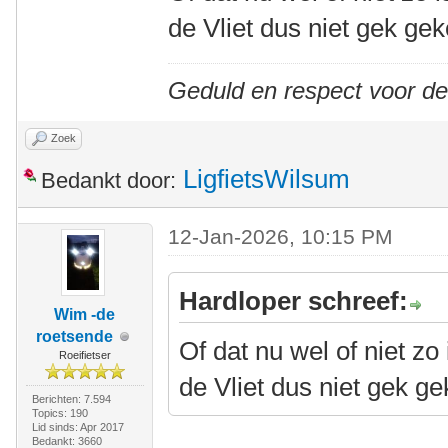
de Vliet dus niet gek ge
Geduld en respect voor d
Zoek
LigfietsWilsum
Bedankt door:
12-Jan-2026, 10:15 PM
Hardloper schreef:
Wim -de
roetsende
Of dat nu wel of niet z
Roeifietser
de Vliet dus niet gek g
Berichten: 7.594
Topics: 190
Lid sinds: Apr 2017
Bedankt: 3660