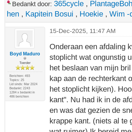
365cycle
,
PlantageBo
Bedankt door:
hen
,
Kapitein Bosui
,
Hoekie
,
Wim -d
15-Dec-2025, 11:47 AM
Onderaan een afdaling 
Boyd Maduro
stoplicht wat ongunstig 
Toerder
het beslaan van mijn bril
Berichten: 493
kap aan de rechterkant 
Topics: 25
Lid sinds: Mar 2024
het stoplicht kijken). Ho
Bedankt: 2243
1284 x bedankt in
486 berichten
kant". Nu had ik in de af
en was dat gezien de sn
krappe kant. (niets al te
wat ruimer) Ik bereid m