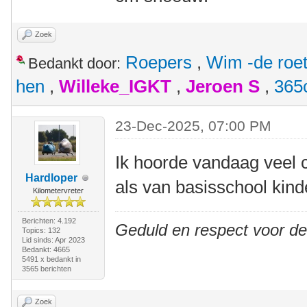
Zoek
Roepers
,
Wim -de roe
Bedankt door:
hen
,
Willeke_IGKT
,
Jeroen S
,
365
23-Dec-2025, 07:00 PM
Ik hoorde vandaag veel 
Hardloper
als van basisschool kind
Kilometervreter
Berichten: 4.192
Geduld en respect voor d
Topics: 132
Lid sinds: Apr 2023
Bedankt: 4665
5491 x bedankt in
3565 berichten
Zoek