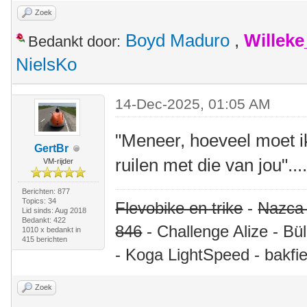
Zoek
Boyd Maduro
,
Willek
Bedankt door:
NielsKo
14-Dec-2025, 01:05 AM
"Meneer, hoeveel moet ik
GertBr
ruilen met die van jou"...
VM-rijder
Berichten: 877
Topics: 34
Flevobike en trike
-
Nazca
Lid sinds: Aug 2018
Bedankt: 422
846
- Challenge Alize - Bü
1010 x bedankt in
415 berichten
- Koga LightSpeed - bakfie
Zoek