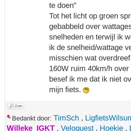
te doen"
Tot het licht op groen sp
gebabbeld over wattages
snelheden en terwijl ik 
ik de snelheid/wattage v
misschien wat overdreef.
160W ruim 40km/h over d
besef ik me dat ik niet o
mijn fiets.
Zoek
TimSch
,
LigfietsWilsu
Bedankt door:
Willeke_IGKT
,
Veloquest
,
Hoekie
,