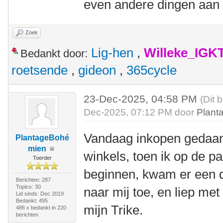
even andere dingen aan 
Zoek
Lig-hen
,
Willeke_IGK
Bedankt door:
roetsende
,
gideon
,
365cycle
23-Dec-2025, 04:58 PM
(Dit 
Dec-2025, 07:12 PM door
Plant
Vandaag inkopen gedaan 
PlantageBohé
mien
winkels, toen ik op de pa
Toerder
beginnen, kwam er een d
Berichten: 287
Topics: 30
naar mij toe, en liep me
Lid sinds: Dec 2019
Bedankt: 495
mijn Trike.
486 x bedankt in 220
berichten