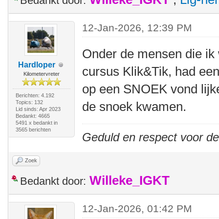
Bedankt door:
12-Jan-2026, 12:39 PM
Onder de mensen die ik 
Hardloper
cursus Klik&Tik, had eent
Kilometervreter
op een SNOEK vond lijken
Berichten: 4.192
Topics: 132
de snoek kwamen.
Lid sinds: Apr 2023
Bedankt: 4665
5491 x bedankt in
3565 berichten
Geduld en respect voor d
Zoek
Willeke_IGKT
Bedankt door:
12-Jan-2026, 01:42 PM