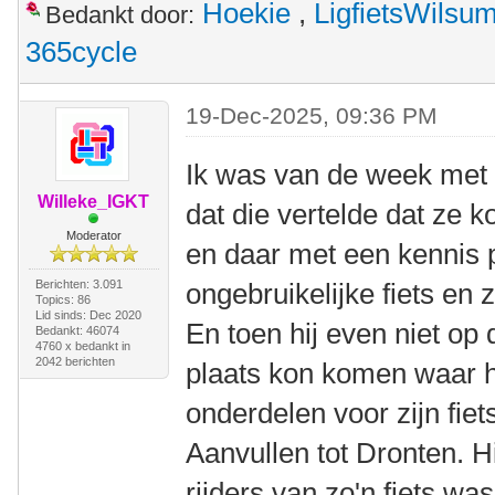
Hoekie
,
LigfietsWilsu
Bedankt door:
365cycle
19-Dec-2025, 09:36 PM
Ik was van de week met 
Willeke_IGKT
dat die vertelde dat ze 
Moderator
en daar met een kennis 
Berichten: 3.091
ongebruikelijke fiets en 
Topics: 86
Lid sinds: Dec 2020
En toen hij even niet o
Bedankt: 46074
4760 x bedankt in
2042 berichten
plaats kon komen waar 
onderdelen voor zijn fiets
Aanvullen tot Dronten. Hi
rijders van zo'n fiets wa