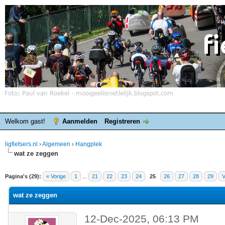
Welkom gast!
Aanmelden
Registreren
ligfietsers.nl
›
Algemeen
›
Hangplek
wat ze zeggen
elde waardering is 0
Pagina's (29):
« Vorige
1
...
21
22
23
24
25
26
27
28
29
V
wat ze zeggen
12-Dec-2025, 06:13 PM