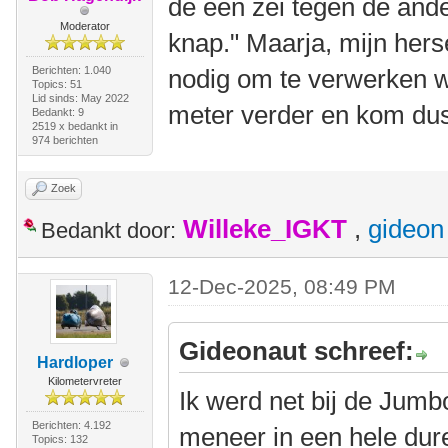
de èèn zei tegen de ander
Moderator
knap." Maarja, mijn hers
Berichten: 1.040
nodig om te verwerken w
Topics: 51
Lid sinds: May 2022
meter verder en kom dus
Bedankt: 9
2519 x bedankt in
974 berichten
Zoek
Willeke_IGKT
,
gideon
Bedankt door:
12-Dec-2025, 08:49 PM
Gideonaut schreef:
Hardloper
Kilometervreter
Ik werd net bij de Jum
Berichten: 4.192
meneer in een hele dure
Topics: 132