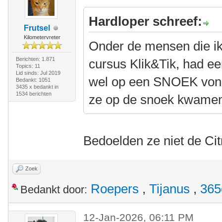
Hardloper schreef:
Frutsel
Kilometervreter
Onder de mensen die ik
Berichten: 1.871
cursus Klik&Tik, had een
Topics: 11
Lid sinds: Jul 2019
wel op een SNOEK vond l
Bedankt: 1051
3435 x bedankt in
1534 berichten
ze op de snoek kwame
Bedoelden ze niet de Ci
Zoek
Roepers
,
Tijanus
,
365
Bedankt door:
12-Jan-2026, 06:11 PM