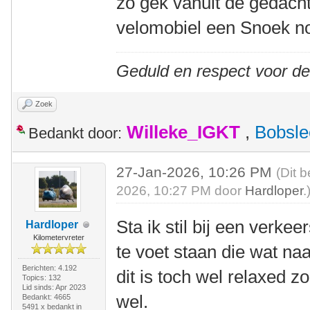
zo gek vanuit de gedac
velomobiel een Snoek 
Geduld en respect voor d
Zoek
Willeke_IGKT
,
Bobsle
Bedankt door:
27-Jan-2026, 10:26 PM
(Dit 
2026, 10:27 PM door
Hardloper
.
Sta ik stil bij een verke
Hardloper
Kilometervreter
te voet staan die wat naa
Berichten: 4.192
dit is toch wel relaxed zo.
Topics: 132
Lid sinds: Apr 2023
wel.
Bedankt: 4665
5491 x bedankt in