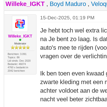
Willeke_IGKT
,
Boyd Maduro
,
Veloq
15-Dec-2025, 01:19 PM
Je hebt toch wel extra li
Willeke_IGKT
na Je bent zo laag. Is da
Moderator
auto's mee te rijden (voo
Berichten: 3.091
vragen over de verlichtin
Topics: 86
Lid sinds: Dec 2020
Bedankt: 46074
4760 x bedankt in
2042 berichten
Ik ben toen even kwaad g
zwarte kleding met een 
achter voldoet aan de we
nacht veel beter zichtbaa