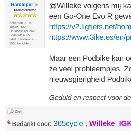
@Willeke volgens mij k
Hardloper
Kilometervreter
een Go-One Evo R gewee
Berichten: 4.192
https://v2.ligfiets.net/h
Topics: 132
Lid sinds: Apr 2023
https://www.3ike.es/en/
Bedankt: 4665
5491 x bedankt in
3565 berichten
Maar een Podbike kan oo
ze veel probleempjes. Zo
nieuwsgierigheid Podbike
Geduld en respect voor d
Zoek
365cycle
,
Willeke_IG
Bedankt door: