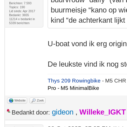
Berichten: 7.593
Topics: 190
buurmeisje “kano op wi
Lid sinds: Apr 2017
Bedankt: 3655
kind “de achterkant lij
11214 x bedankt in
5339 berichten
U-boat vond ik erg origin
De leukste vind ik nog st
Thys 209 Rowingbike
- M5 CHR
Pro - M5 MinimalBike
Website
Zoek
gideon
,
Willeke_IGKT
Bedankt door: