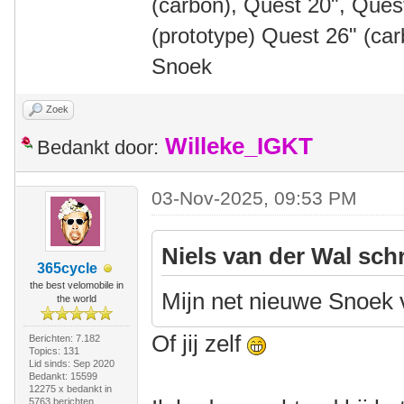
(carbon), Quest 20", Que
(prototype) Quest 26" (ca
Snoek
Zoek
Willeke_IGKT
Bedankt door:
03-Nov-2025, 09:53 PM
Niels van der Wal sch
365cycle
the best velomobile in
Mijn net nieuwe Snoek v
the world
Of jij zelf
Berichten: 7.182
Topics: 131
Lid sinds: Sep 2020
Bedankt: 15599
12275 x bedankt in
5763 berichten