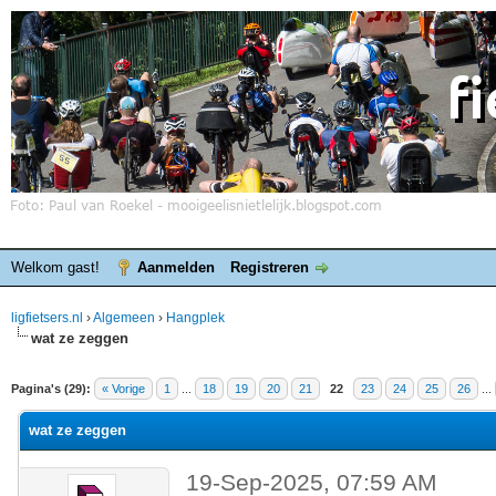
Welkom gast!
Aanmelden
Registreren
ligfietsers.nl
›
Algemeen
›
Hangplek
wat ze zeggen
elde waardering is 0
Pagina's (29):
« Vorige
1
...
18
19
20
21
22
23
24
25
26
...
wat ze zeggen
19-Sep-2025, 07:59 AM