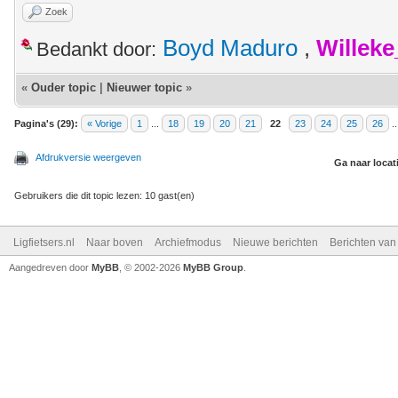
Zoek
Boyd Maduro
,
Willek
Bedankt door:
«
Ouder topic
|
Nieuwer topic
»
Pagina's (29):
« Vorige
1
...
18
19
20
21
22
23
24
25
26
.
Afdrukversie weergeven
Ga naar locat
Gebruikers die dit topic lezen: 10 gast(en)
Ligfietsers.nl
Naar boven
Archiefmodus
Nieuwe berichten
Berichten va
Aangedreven door
MyBB
, © 2002-2026
MyBB Group
.