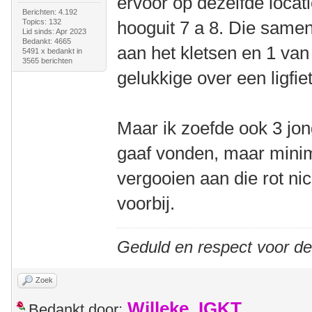
ervoor op dezelfde locat
Berichten: 4.192
Topics: 132
hooguit 7 a 8. Die sam
Lid sinds: Apr 2023
Bedankt: 4665
aan het kletsen en 1 va
5491 x bedankt in
3565 berichten
gelukkige over een ligfiet
Maar ik zoefde ook 3 jon
gaaf vonden, maar minima
vergooien aan die rot ni
voorbij.
Geduld en respect voor d
Zoek
Willeke_IGKT
Bedankt door: