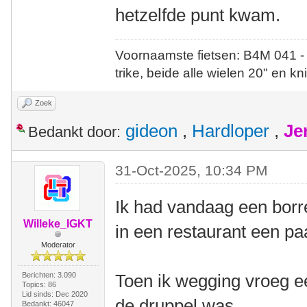
hetzelfde punt kwam.
Voornaamste fietsen: B4M 041 -
trike, beide alle wielen 20" en kn
Zoek
gideon
,
Hardloper
,
Je
Bedankt door:
31-Oct-2025, 10:34 PM
Ik had vandaag een borr
Willeke_IGKT
in een restaurant een pa
Moderator
Berichten: 3.090
Toen ik wegging vroeg e
Topics: 86
Lid sinds: Dec 2020
de druppel was.
Bedankt: 46047