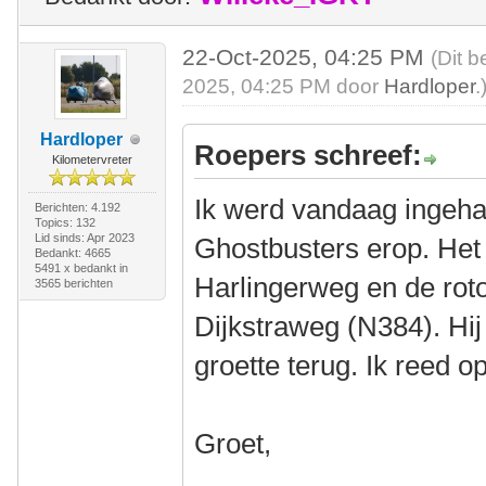
22-Oct-2025, 04:25 PM
(Dit b
2025, 04:25 PM door
Hardloper
.
Hardloper
Roepers schreef:
Kilometervreter
Ik werd vandaag ingeha
Berichten: 4.192
Topics: 132
Lid sinds: Apr 2023
Ghostbusters erop. Het 
Bedankt: 4665
5491 x bedankt in
Harlingerweg en de ro
3565 berichten
Dijkstraweg (N384). Hij 
groette terug. Ik reed 
Groet,