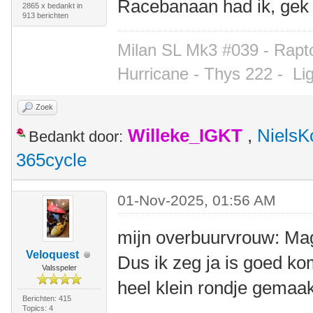
Racebanaan had ik, gek
2865 x bedankt in
913 berichten
Milan SL Mk3 #039 - Rapto
Hurricane - Thys 222 -
Li
Zoek
Willeke_IGKT
,
NielsK
Bedankt door:
365cycle
01-Nov-2025, 01:56 AM
mijn overbuurvrouw: Mag 
Veloquest
Dus ik zeg ja is goed k
Valsspeler
heel klein rondje gemaak
Berichten: 415
Topics: 4