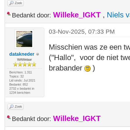
Zoek
Willeke_IGKT
,
Niels 
Bedankt door:
03-Nov-2025, 07:33 PM
Misschien was ze een tw
datakneder
("Hallo", voor de niet tw
WAWelaar
brabander
)
Berichten: 1.311
Topics: 32
Lid sinds: Jul 2021
Bedankt: 852
2732 x bedankt in
1234 berichten
Zoek
Willeke_IGKT
Bedankt door: