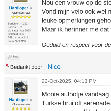
Nou een vrouw op de step
Hardloper
Vond mijn velo ook wel 
Kilometervreter
leuke opmerkingen geho
Berichten: 4.192
Topics: 132
Maar ik herinner me dat 
Lid sinds: Apr 2023
Bedankt: 4665
5491 x bedankt in
3565 berichten
Geduld en respect voor d
Zoek
-Nico-
Bedankt door:
22-Oct-2025, 04:13 PM
Mooie autootje vandaag.
Hardloper
Turkse bruiloft serenade
Kilometervreter