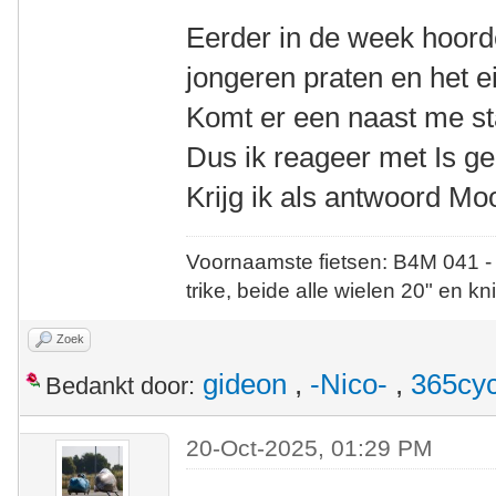
Eerder in de week hoorde
jongeren praten en het ei
Komt er een naast me st
Dus ik reageer met Is gee
Krijg ik als antwoord Moo
Voornaamste fietsen: B4M 041 -
trike, beide alle wielen 20" en kn
Zoek
gideon
,
-Nico-
,
365cyc
Bedankt door:
20-Oct-2025, 01:29 PM