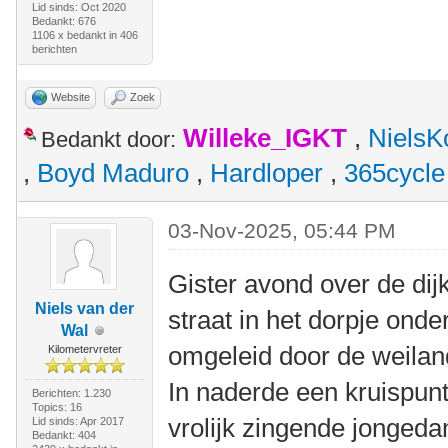
Lid sinds: Oct 2020
Bedankt: 676
1106 x bedankt in 406
berichten
Website
Zoek
Willeke_IGKT
,
NielsK
Bedankt door:
,
Boyd Maduro
,
Hardloper
,
365cycle
03-Nov-2025, 05:44 PM
Gister avond over de dijk
Niels van der
straat in het dorpje ond
Wal
omgeleid door de weilan
Kilometervreter
In naderde een kruispunt
Berichten: 1.230
Topics: 16
vrolijk zingende jongeda
Lid sinds: Apr 2017
Bedankt: 404