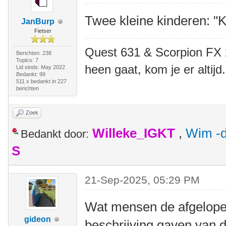
Twee kleine kinderen: "Ki
JanBurp
Fietser
Quest 631 & Scorpion FX 20
Berichten: 238
Topics: 7
heen gaat, kom je er altijd.
Lid sinds: May 2022
Bedankt: 99
511 x bedankt in 227
berichten
Zoek
Willeke_IGKT
,
Wim -d
Bedankt door:
S
21-Sep-2025, 05:29 PM
Wat mensen de afgelope
gideon
beschrijving gaven van 