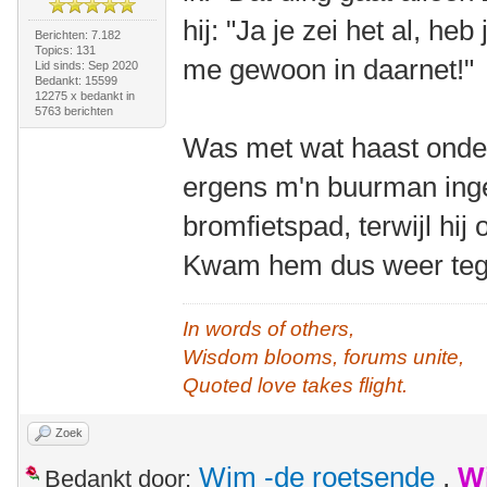
hij: "Ja je zei het al, h
Berichten: 7.182
Topics: 131
me gewoon in daarnet!"
Lid sinds: Sep 2020
Bedankt: 15599
12275 x bedankt in
5763 berichten
Was met wat haast onde
ergens m'n buurman ing
bromfietspad, terwijl hij
Kwam hem dus weer teg
In words of others,
Wisdom blooms, forums unite,
Quoted love takes flight.
Zoek
Wim -de roetsende
,
W
Bedankt door: