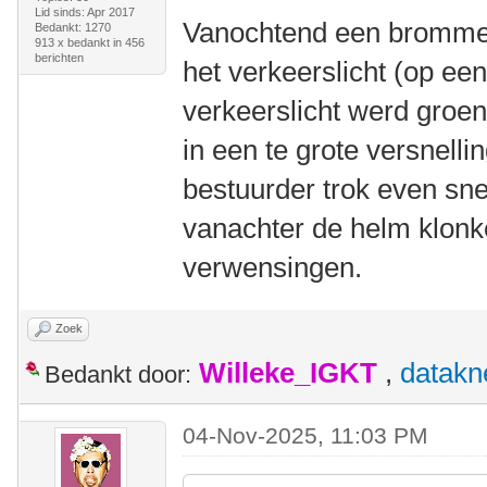
Lid sinds: Apr 2017
Vanochtend een brommer
Bedankt: 1270
913 x bedankt in 456
berichten
het verkeerslicht (op een
verkeerslicht werd groen
in een te grote versnell
bestuurder trok even sne
vanachter de helm klon
verwensingen.
Zoek
Willeke_IGKT
,
datakn
Bedankt door:
04-Nov-2025, 11:03 PM