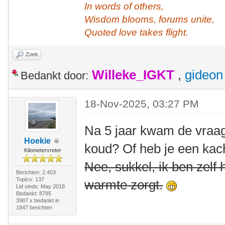
In words of others,
Wisdom blooms, forums unite,
Quoted love takes flight.
Zoek
Willeke_IGKT
,
gideon
Bedankt door:
18-Nov-2025, 03:27 PM
Na 5 jaar kwam de vraag
Hoekie
koud? Of heb je een kac
Kilometervreter
Nee, sukkel, ik ben zelf 
Berichten: 2.403
Topics: 137
warmte zorgt.
Lid sinds: May 2018
Bedankt: 8785
3987 x bedankt in
1847 berichten