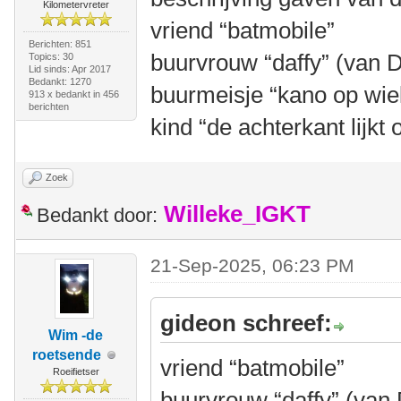
Kilometervreter
vriend “batmobile”
Berichten: 851
buurvrouw “daffy” (van 
Topics: 30
Lid sinds: Apr 2017
Bedankt: 1270
buurmeisje “kano op wie
913 x bedankt in 456
berichten
kind “de achterkant lijk
Zoek
Willeke_IGKT
Bedankt door:
21-Sep-2025, 06:23 PM
gideon schreef:
Wim -de
roetsende
vriend “batmobile”
Roeifietser
buurvrouw “daffy” (van