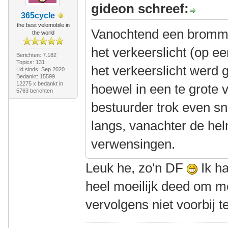
gideon schreef:
365cycle
the best velomobile in
Vanochtend een brommer
the world
het verkeerslicht (op ee
Berichten: 7.182
Topics: 131
het verkeerslicht werd g
Lid sinds: Sep 2020
Bedankt: 15599
12275 x bedankt in
hoewel in een te grote 
5763 berichten
bestuurder trok even s
langs, vanachter de he
verwensingen.
Leuk he, zo'n DF
Ik h
heel moeilijk deed om me
vervolgens niet voorbij