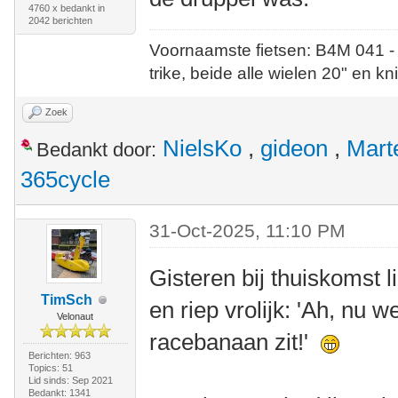
4760 x bedankt in
2042 berichten
Voornaamste fietsen: B4M 041 -
trike, beide alle wielen 20" en kn
Zoek
NielsKo
,
gideon
,
Mart
Bedankt door:
365cycle
31-Oct-2025, 11:10 PM
Gisteren bij thuiskomst 
TimSch
en riep vrolijk: 'Ah, nu 
Velonaut
racebanaan zit!'
Berichten: 963
Topics: 51
Lid sinds: Sep 2021
Bedankt: 1341