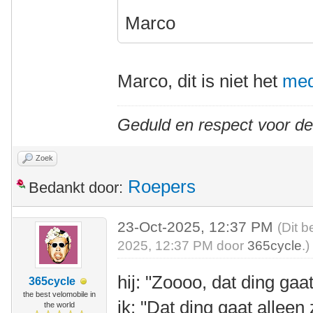
Marco
Marco, dit is niet het
med
Geduld en respect voor d
Zoek
Roepers
Bedankt door:
23-Oct-2025, 12:37 PM
(Dit b
2025, 12:37 PM door
365cycle
.)
hij: "Zoooo, dat ding gaa
365cycle
the best velomobile in
ik: "Dat ding gaat alleen 
the world