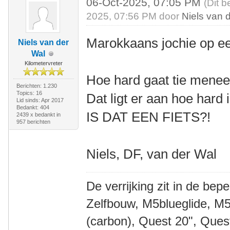
06-Oct-2025, 07:05 PM
(Dit b
2025, 07:56 PM door
Niels van 
Marokkaans jochie op ee
Niels van der
Wal
Kilometervreter
Hoe hard gaat tie menee
Berichten: 1.230
Topics: 16
Dat ligt er aan hoe hard i
Lid sinds: Apr 2017
Bedankt: 404
IS DAT EEN FIETS?!
2439 x bedankt in
957 berichten
Niels, DF, van der Wal
De verrijking zit in de bep
Zelfbouw, M5blueglide, M5
(carbon), Quest 20", Que