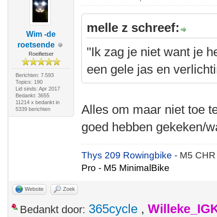
melle z schreef:
Wim -de
roetsende
"Ik zag je niet want je
Roeifietser
een gele jas en verlichti
Berichten: 7.593
Topics: 190
Lid sinds: Apr 2017
Bedankt: 3655
11214 x bedankt in
Alles om maar niet toe t
5339 berichten
goed hebben gekeken/
Thys 209 Rowingbike
- M5 CHR
Pro - M5 MinimalBike
Website
Zoek
365cycle
,
Willeke_IG
Bedankt door: