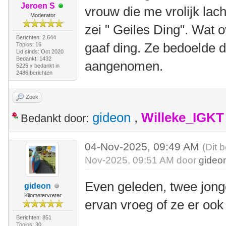
Jeroen S
vrouw die me vrolijk lac
Moderator
zei " Geiles Ding". Wat 
Berichten: 2.644
gaaf ding. Ze bedoelde d
Topics: 16
Lid sinds: Oct 2020
Bedankt: 1432
aangenomen.
5225 x bedankt in
2486 berichten
Zoek
gideon
,
Willeke_IGKT
Bedankt door:
04-Nov-2025, 09:49 AM
(Dit 
Nov-2025, 09:51 AM door
gideo
Even geleden, twee jong
gideon
Kilometervreter
ervan vroeg of ze er oo
Berichten: 851
Topics: 30