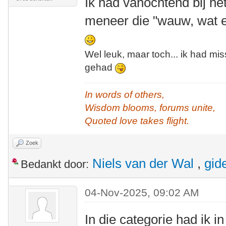
Ik had vanochtend bij he
meneer die "wauw, wat e
Wel leuk, maar toch... ik had mi
gehad
In words of others,
Wisdom blooms, forums unite,
Quoted love takes flight.
Zoek
Niels van der Wal
,
gid
Bedankt door:
04-Nov-2025, 09:02 AM
In die categorie had ik 