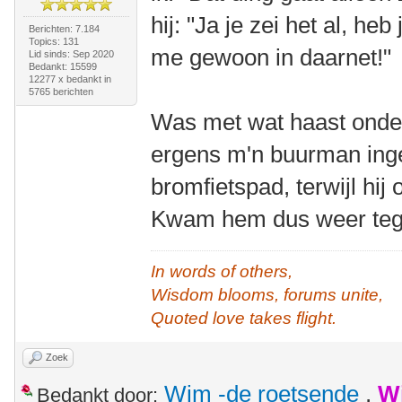
hij: "Ja je zei het al, h
Berichten: 7.184
Topics: 131
me gewoon in daarnet!"
Lid sinds: Sep 2020
Bedankt: 15599
12277 x bedankt in
5765 berichten
Was met wat haast onde
ergens m'n buurman ing
bromfietspad, terwijl hij
Kwam hem dus weer teg
In words of others,
Wisdom blooms, forums unite,
Quoted love takes flight.
Zoek
Wim -de roetsende
,
W
Bedankt door: