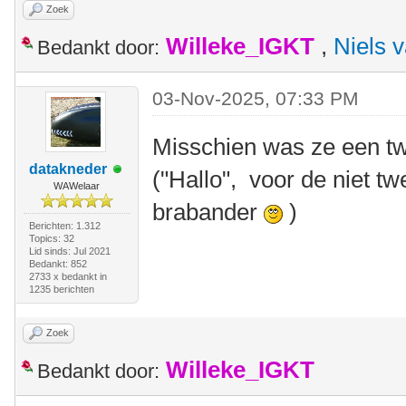
Zoek
Willeke_IGKT
,
Niels 
Bedankt door:
03-Nov-2025, 07:33 PM
Misschien was ze een tw
datakneder
("Hallo", voor de niet tw
WAWelaar
brabander
)
Berichten: 1.312
Topics: 32
Lid sinds: Jul 2021
Bedankt: 852
2733 x bedankt in
1235 berichten
Zoek
Willeke_IGKT
Bedankt door: