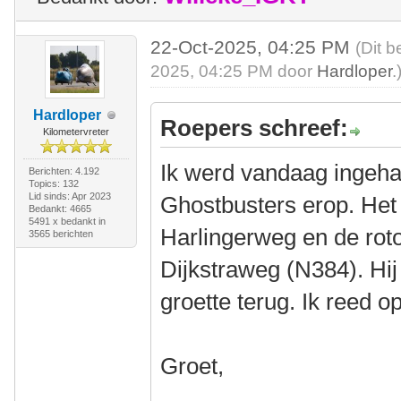
22-Oct-2025, 04:25 PM
(Dit b
2025, 04:25 PM door
Hardloper
.
Hardloper
Roepers schreef:
Kilometervreter
Ik werd vandaag ingeha
Berichten: 4.192
Topics: 132
Lid sinds: Apr 2023
Ghostbusters erop. Het 
Bedankt: 4665
5491 x bedankt in
Harlingerweg en de ro
3565 berichten
Dijkstraweg (N384). Hij 
groette terug. Ik reed 
Groet,