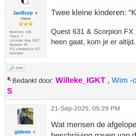
Twee kleine kinderen: "Ki
JanBurp
Fietser
Quest 631 & Scorpion FX 20
Berichten: 238
Topics: 7
heen gaat, kom je er altijd.
Lid sinds: May 2022
Bedankt: 99
511 x bedankt in 227
berichten
Zoek
Willeke_IGKT
,
Wim -d
Bedankt door:
S
21-Sep-2025, 05:29 PM
Wat mensen de afgelope
gideon
beschrijving gaven van 