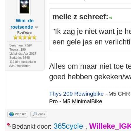
melle z schreef:
Wim -de
roetsende
"Ik zag je niet want je
Roeifietser
een gele jas en verlichti
Berichten: 7.594
Topics: 190
Lid sinds: Apr 2017
Bedankt: 3660
11216 x bedankt in
Alles om maar niet toe t
5340 berichten
goed hebben gekeken/
Thys 209 Rowingbike
- M5 CHR
Pro - M5 MinimalBike
Website
Zoek
365cycle
,
Willeke_IG
Bedankt door: