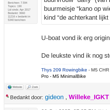
Berichten: 7.594
Topics: 190
buurmeisje “kano op wi
Lid sinds: Apr 2017
Bedankt: 3660
kind “de achterkant lij
11216 x bedankt in
5340 berichten
U-boat vond ik erg origin
De leukste vind ik nog st
Thys 209 Rowingbike
- M5 CHR
Pro - M5 MinimalBike
Website
Zoek
gideon
,
Willeke_IGKT
Bedankt door: