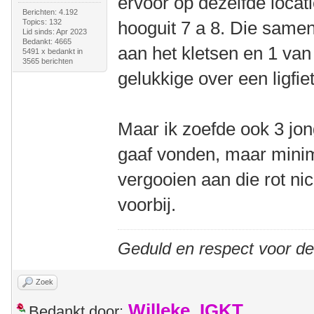
ervoor op dezelfde locat
Berichten: 4.192
Topics: 132
hooguit 7 a 8. Die sam
Lid sinds: Apr 2023
Bedankt: 4665
aan het kletsen en 1 va
5491 x bedankt in
3565 berichten
gelukkige over een ligfiet
Maar ik zoefde ook 3 jon
gaaf vonden, maar minima
vergooien aan die rot ni
voorbij.
Geduld en respect voor d
Zoek
Willeke_IGKT
Bedankt door: