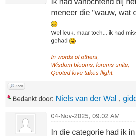
Ik had vanochtend bij he
meneer die "wauw, wat e
Wel leuk, maar toch... ik had mi
gehad
In words of others,
Wisdom blooms, forums unite,
Quoted love takes flight.
Zoek
Niels van der Wal
,
gid
Bedankt door:
04-Nov-2025, 09:02 AM
In die categorie had ik 