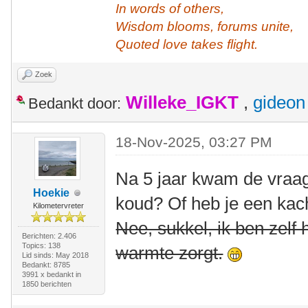
In words of others,
Wisdom blooms, forums unite,
Quoted love takes flight.
Zoek
Willeke_IGKT
,
gideon
Bedankt door:
18-Nov-2025, 03:27 PM
Na 5 jaar kwam de vraag
Hoekie
koud? Of heb je een kac
Kilometervreter
Nee, sukkel, ik ben zelf 
Berichten: 2.406
Topics: 138
warmte zorgt.
Lid sinds: May 2018
Bedankt: 8785
3991 x bedankt in
1850 berichten