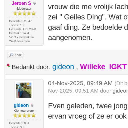
Jeroen S
vrouw die me vrolijk lac
Moderator
zei " Geiles Ding". Wat 
Berichten: 2.647
gaaf ding. Ze bedoelde d
Topics: 16
Lid sinds: Oct 2020
Bedankt: 1434
aangenomen.
5233 x bedankt in
2490 berichten
Zoek
gideon
,
Willeke_IGKT
Bedankt door:
04-Nov-2025, 09:49 AM
(Dit 
Nov-2025, 09:51 AM door
gideo
Even geleden, twee jong
gideon
Kilometervreter
ervan vroeg of ze er oo
Berichten: 851
Topics: 30