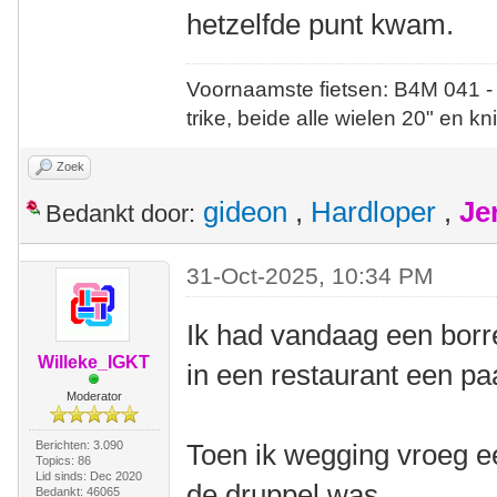
hetzelfde punt kwam.
Voornaamste fietsen: B4M 041 -
trike, beide alle wielen 20" en kn
Zoek
gideon
,
Hardloper
,
Je
Bedankt door:
31-Oct-2025, 10:34 PM
Ik had vandaag een borr
Willeke_IGKT
in een restaurant een pa
Moderator
Berichten: 3.090
Toen ik wegging vroeg e
Topics: 86
Lid sinds: Dec 2020
de druppel was.
Bedankt: 46065