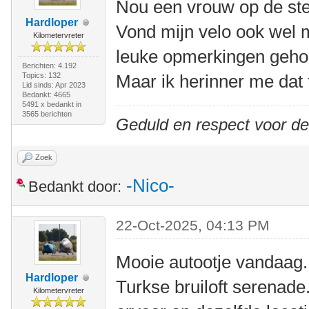
Nou een vrouw op de step
Hardloper
Vond mijn velo ook wel 
Kilometervreter
leuke opmerkingen geho
Berichten: 4.192
Topics: 132
Maar ik herinner me dat 
Lid sinds: Apr 2023
Bedankt: 4665
5491 x bedankt in
3565 berichten
Geduld en respect voor d
Zoek
-Nico-
Bedankt door:
22-Oct-2025, 04:13 PM
Mooie autootje vandaag.
Hardloper
Turkse bruiloft serenade
Kilometervreter