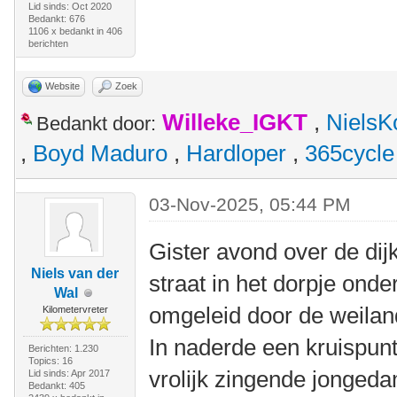
Lid sinds: Oct 2020
Bedankt: 676
1106 x bedankt in 406
berichten
Website
Zoek
Willeke_IGKT
,
NielsK
Bedankt door:
,
Boyd Maduro
,
Hardloper
,
365cycle
03-Nov-2025, 05:44 PM
Gister avond over de dijk
Niels van der
straat in het dorpje ond
Wal
omgeleid door de weilan
Kilometervreter
In naderde een kruispunt
Berichten: 1.230
Topics: 16
vrolijk zingende jongeda
Lid sinds: Apr 2017
Bedankt: 405