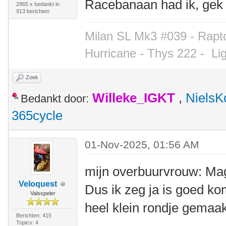
Racebanaan had ik, gek
2865 x bedankt in
913 berichten
Milan SL Mk3 #039 - Rapto
Hurricane - Thys 222 -
Li
Zoek
Willeke_IGKT
,
NielsK
Bedankt door:
365cycle
01-Nov-2025, 01:56 AM
mijn overbuurvrouw: Mag 
Veloquest
Dus ik zeg ja is goed k
Valsspeler
heel klein rondje gemaak
Berichten: 415
Topics: 4