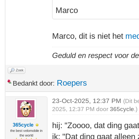
Marco
Marco, dit is niet het
med
Geduld en respect voor d
Zoek
Roepers
Bedankt door:
23-Oct-2025, 12:37 PM
(Dit b
2025, 12:37 PM door
365cycle
.)
hij: "Zoooo, dat ding gaa
365cycle
the best velomobile in
ik: "Dat ding gaat alleen 
the world