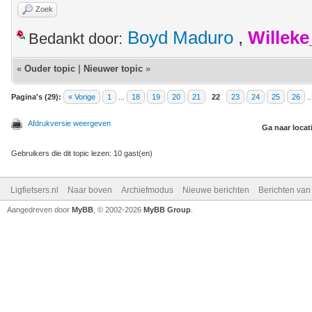
Zoek
Boyd Maduro
,
Willek
Bedankt door:
«
Ouder topic
|
Nieuwer topic
»
Pagina's (29):
« Vorige
1
...
18
19
20
21
22
23
24
25
26
.
Afdrukversie weergeven
Ga naar locat
Gebruikers die dit topic lezen: 10 gast(en)
Ligfietsers.nl
Naar boven
Archiefmodus
Nieuwe berichten
Berichten va
Aangedreven door
MyBB
, © 2002-2026
MyBB Group
.