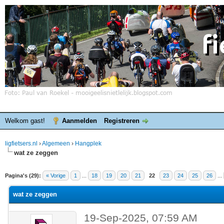
Welkom gast!
Aanmelden
Registreren
ligfietsers.nl
›
Algemeen
›
Hangplek
wat ze zeggen
elde waardering is 0
Pagina's (29):
« Vorige
1
...
18
19
20
21
22
23
24
25
26
...
wat ze zeggen
19-Sep-2025, 07:59 AM