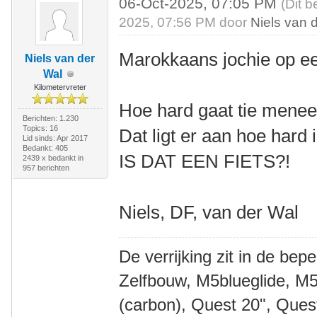
06-Oct-2025, 07:05 PM
(Dit b
2025, 07:56 PM door
Niels van 
Marokkaans jochie op ee
Niels van der
Wal
Kilometervreter
Hoe hard gaat tie menee
Berichten: 1.230
Topics: 16
Dat ligt er aan hoe hard i
Lid sinds: Apr 2017
Bedankt: 405
IS DAT EEN FIETS?!
2439 x bedankt in
957 berichten
Niels, DF, van der Wal
De verrijking zit in de bep
Zelfbouw, M5blueglide, M5
(carbon), Quest 20", Que