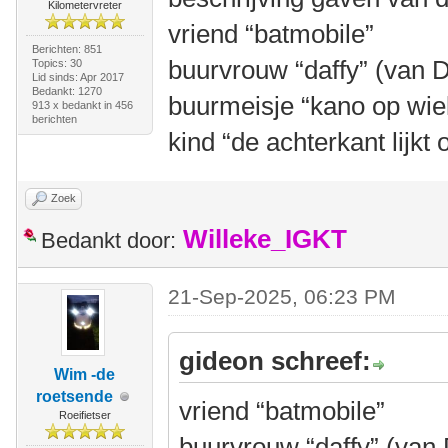
Kilometervreter
vriend “batmobile”
Berichten: 851
buurvrouw “daffy” (van 
Topics: 30
Lid sinds: Apr 2017
Bedankt: 1270
buurmeisje “kano op wie
913 x bedankt in 456
berichten
kind “de achterkant lijk
Zoek
Willeke_IGKT
Bedankt door:
21-Sep-2025, 06:23 PM
gideon schreef:
Wim -de
roetsende
vriend “batmobile”
Roeifietser
buurvrouw “daffy” (van