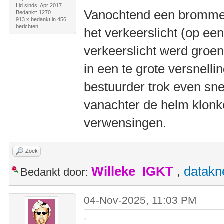
Lid sinds: Apr 2017
Vanochtend een brommer
Bedankt: 1270
913 x bedankt in 456
berichten
het verkeerslicht (op een
verkeerslicht werd groen
in een te grote versnell
bestuurder trok even sne
vanachter de helm klon
verwensingen.
Zoek
Willeke_IGKT
,
datakn
Bedankt door:
04-Nov-2025, 11:03 PM