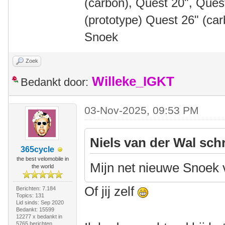
(carbon), Quest 20", Que
(prototype) Quest 26" (ca
Snoek
Zoek
Willeke_IGKT
Bedankt door:
03-Nov-2025, 09:53 PM
Niels van der Wal sch
365cycle
the best velomobile in
Mijn net nieuwe Snoek v
the world
Of jij zelf
Berichten: 7.184
Topics: 131
Lid sinds: Sep 2020
Bedankt: 15599
12277 x bedankt in
5765 berichten