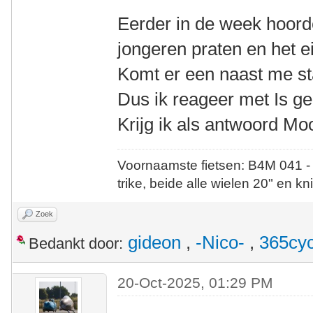
Eerder in de week hoorde
jongeren praten en het ei
Komt er een naast me st
Dus ik reageer met Is gee
Krijg ik als antwoord Moo
Voornaamste fietsen: B4M 041 -
trike, beide alle wielen 20" en kn
Zoek
gideon
,
-Nico-
,
365cyc
Bedankt door:
20-Oct-2025, 01:29 PM