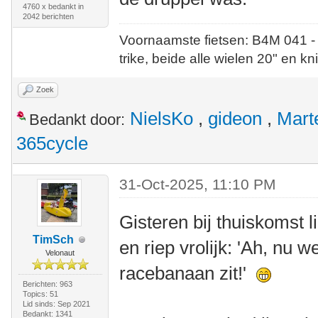
4760 x bedankt in
2042 berichten
Voornaamste fietsen: B4M 041 -
trike, beide alle wielen 20" en kn
Zoek
NielsKo
,
gideon
,
Mart
Bedankt door:
365cycle
31-Oct-2025, 11:10 PM
Gisteren bij thuiskomst 
TimSch
en riep vrolijk: 'Ah, nu 
Velonaut
racebanaan zit!'
Berichten: 963
Topics: 51
Lid sinds: Sep 2021
Bedankt: 1341