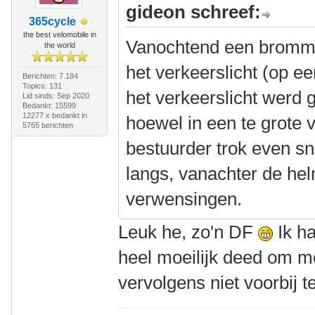
gideon schreef:
365cycle
the best velomobile in
Vanochtend een brommer
the world
het verkeerslicht (op ee
Berichten: 7.184
Topics: 131
het verkeerslicht werd g
Lid sinds: Sep 2020
Bedankt: 15599
12277 x bedankt in
hoewel in een te grote 
5765 berichten
bestuurder trok even s
langs, vanachter de he
verwensingen.
Leuk he, zo'n DF
Ik h
heel moeilijk deed om me
vervolgens niet voorbij