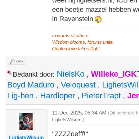
weet hij ligfietsers.nl, ICB e
een beetje mazzel hebben we
in Ravenstein
In words of others,
Wisdom blooms, forums unite,
Quoted love takes flight.
Zoek
NielsKo
,
Willeke_IGK
Bedankt door:
Boyd Maduro
,
Veloquest
,
LigfietsW
Lig-hen
,
Hardloper
,
PieterTrapt
,
Je
11-Dec-2025, 06:34 AM
(Dit bericht is
LigfietsWilsum
.)
"ZZZZoefff!"
LigfietsWilsum