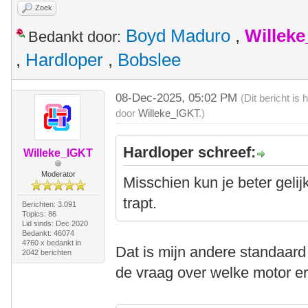
Zoek
Boyd Maduro
,
Willek
Bedankt door:
,
Hardloper
,
Bobslee
08-Dec-2025, 05:02 PM
(Dit bericht i
door
Willeke_IGKT
.)
Hardloper schreef:
Willeke_IGKT
Moderator
Misschien kun je beter gelij
trapt.
Berichten: 3.091
Topics: 86
Lid sinds: Dec 2020
Bedankt: 46074
4760 x bedankt in
Dat is mijn andere standaard 
2042 berichten
de vraag over welke motor eri