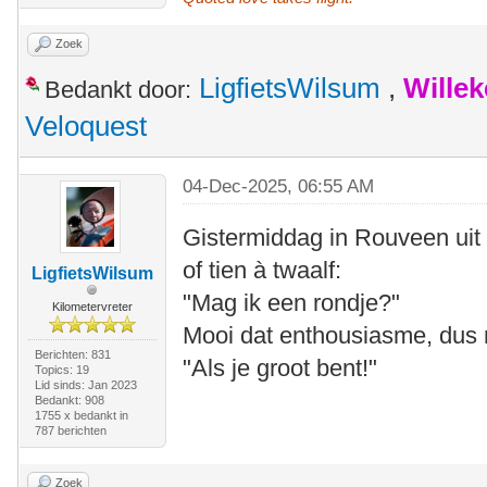
Zoek
LigfietsWilsum
,
Wille
Bedankt door:
Veloquest
04-Dec-2025, 06:55 AM
Gistermiddag in Rouveen uit
of tien à twaalf:
LigfietsWilsum
"Mag ik een rondje?"
Kilometervreter
Mooi dat enthousiasme, dus
Berichten: 831
"Als je groot bent!"
Topics: 19
Lid sinds: Jan 2023
Bedankt: 908
1755 x bedankt in
787 berichten
Zoek