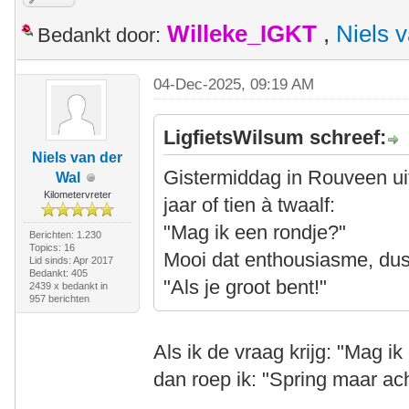
Willeke_IGKT
,
Niels 
Bedankt door:
04-Dec-2025, 09:19 AM
LigfietsWilsum schreef:
Niels van der
Gistermiddag in Rouveen ui
Wal
Kilometervreter
jaar of tien à twaalf:
"Mag ik een rondje?"
Berichten: 1.230
Topics: 16
Mooi dat enthousiasme, du
Lid sinds: Apr 2017
Bedankt: 405
"Als je groot bent!"
2439 x bedankt in
957 berichten
Als ik de vraag krijg: "Mag i
dan roep ik: "Spring maar ac