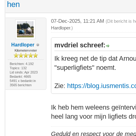
hen
07-Dec-2025, 11:21 AM
(Dit bericht is
Hardloper
.)
mvdriel schreef:
Hardloper
Kilometervreter
Ik kreeg net de tip dat Arno
Berichten: 4.192
"superligfiets" noemt.
Topics: 132
Lid sinds: Apr 2023
Bedankt: 4665
5491 x bedankt in
Zie:
https://blog.iusmentis.
3565 berichten
Ik heb hem weleens geïnterv
heel lang voor mijn ligfiets d
Geduld en respect voor de me