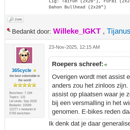
Lig: Taifun (2x20"),
Furai (2x2
Dahon Bullhead (2x20")
Zoek
Willeke_IGKT
,
Tijanu
Bedankt door:
23-Nov-2025, 12:15 AM
Roepers schreef:
365cycle
Overigen wordt met assist e
the best velomobile in
the world
anders zou het zinloos zijn
assist op plaatsen waar je 
Berichten: 7.184
Topics: 131
Lid sinds: Sep 2020
bij een versmalling in het w
Bedankt: 15599
12277 x bedankt in
genomen. E-bikes reden daa
5765 berichten
Ik denk dat je daar generalis