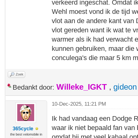
verkeerd ingeschat. Omdat ik
Wehl moest vond ik de tijd we
vlot aan de andere kant van 
vlot gereden want ik wat te 
warmer als ik had verwacht e
kunnen gebruiken, maar die 
conculega's die maar 5 km m
Zoek
Willeke_IGKT
,
gideon
Bedankt door:
10-Dec-2025, 11:21 PM
Ik had vandaag een Dodge RA
waar ik niet bepaald fan van 
365cycle
the best velomobile in
omdat hij met veel kabaal opt