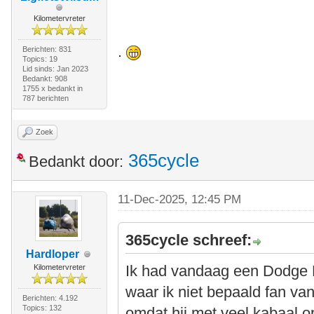
Kilometervreter
.
Berichten: 831
Topics: 19
Lid sinds: Jan 2023
Bedankt: 908
1755 x bedankt in
787 berichten
Zoek
365cycle
Bedankt door:
11-Dec-2025, 12:45 PM
365cycle schreef:
Hardloper
Ik had vandaag een Dodge R
Kilometervreter
waar ik niet bepaald fan van
Berichten: 4.192
Topics: 132
omdat hij met veel kabaal op