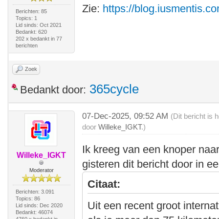
Zie:
https://blog.iusmentis.c
Berichten: 85
Topics: 1
Lid sinds: Oct 2021
Bedankt: 620
202 x bedankt in 77
berichten
Zoek
365cycle
Bedankt door:
07-Dec-2025, 09:52 AM
(Dit bericht is
door
Willeke_IGKT
.)
Ik kreeg van een knoper naar
Willeke_IGKT
gisteren dit bericht door in e
Moderator
Citaat:
Berichten: 3.091
Topics: 86
Uit een recent groot intern
Lid sinds: Dec 2020
Bedankt: 46074