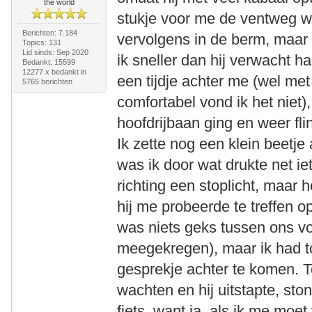
the world
stukje voor me de ventweg wa
Berichten: 7.184
vervolgens in de berm, maar 
Topics: 131
Lid sinds: Sep 2020
ik sneller dan hij verwacht h
Bedankt: 15599
12277 x bedankt in
een tijdje achter me (wel me
5765 berichten
comfortabel vond ik het niet)
hoofdrijbaan ging en weer fli
Ik zette nog een klein beetje
was ik door wat drukte net i
richting een stoplicht, maar 
hij me probeerde te treffen o
was niets geks tussen ons voo
meegekregen), maar ik had t
gesprekje achter te komen. To
wachten en hij uitstapte, st
fiets, want ja, als ik me moet