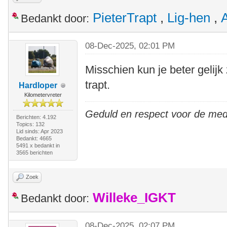
PieterTrapt
,
Lig-hen
,
A
Bedankt door:
08-Dec-2025, 02:01 PM
Misschien kun je beter gelijk 
trapt.
Hardloper
Kilometervreter
Geduld en respect voor de me
Berichten: 4.192
Topics: 132
Lid sinds: Apr 2023
Bedankt: 4665
5491 x bedankt in
3565 berichten
Zoek
Willeke_IGKT
Bedankt door:
08-Dec-2025, 02:07 PM