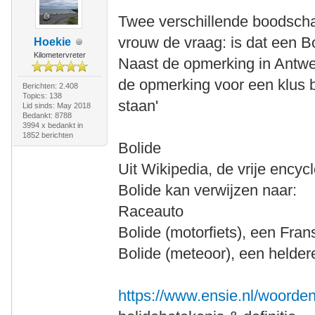
Twee verschillende boodsch
vrouw de vraag: is dat een 
Hoekie
Kilometervreter
Naast de opmerking in Antwer
de opmerking voor een klus bi
Berichten: 2.408
Topics: 138
staan'
Lid sinds: May 2018
Bedankt: 8788
3994 x bedankt in
1852 berichten
Bolide
Uit Wikipedia, de vrije encyc
Bolide kan verwijzen naar:
Raceauto
Bolide (motorfiets), een Fran
Bolide (meteoor), een helde
https://www.ensie.nl/woorden