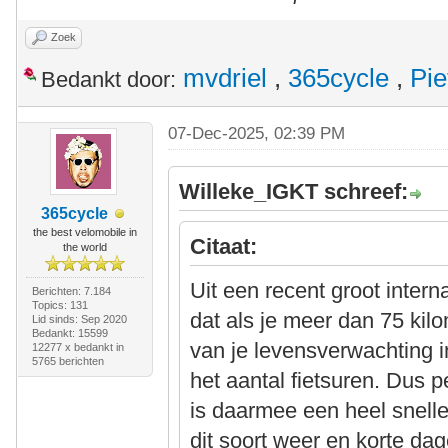
Zoek
mvdriel
,
365cycle
,
Pie
Bedankt door:
07-Dec-2025, 02:39 PM
Willeke_IGKT schreef:
365cycle
the best velomobile in
Citaat:
the world
Uit een recent groot inter
Berichten: 7.184
Topics: 131
dat als je meer dan 75 kilo
Lid sinds: Sep 2020
Bedankt: 15599
van je levensverwachting i
12277 x bedankt in
5765 berichten
het aantal fietsuren. Dus p
is daarmee een heel snelle
dit soort weer en korte dag