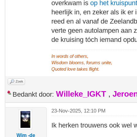
overkwam is
op het kruispunt
heerlijk in, en zeker als ik er
reed en al vanaf de Zeelandbr
verte geen autolampen aan z
de kruising tóch iemand opduik
In words of others,
Wisdom blooms, forums unite,
Quoted love takes flight.
Zoek
Willeke_IGKT
,
Jeroe
Bedankt door:
23-Nov-2025, 12:10 PM
Ik herken trouwens ook wel 
Wim -de