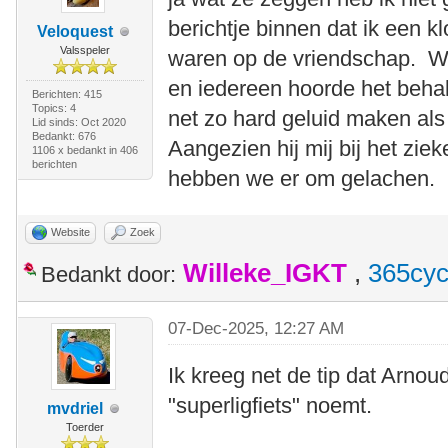
berichtje binnen dat ik een k
Veloquest
Valsspeler
waren op de vriendschap. Wan
en iedereen hoorde het behal
Berichten: 415
Topics: 4
net zo hard geluid maken als
Lid sinds: Oct 2020
Bedankt: 676
Aangezien hij mij bij het zie
1106 x bedankt in 406
berichten
hebben we er om gelachen.
Website
Zoek
Willeke_IGKT
,
365cyc
Bedankt door:
07-Dec-2025, 12:27 AM
Ik kreeg net de tip dat Arnou
"superligfiets" noemt.
mvdriel
Toerder