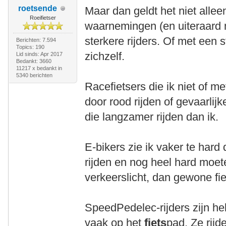
roetsende
Maar dan geldt het niet allee
Roeifietser
waarnemingen (en uiteraard m
sterkere rijders. Of met een
Berichten: 7.594
Topics: 190
zichzelf.
Lid sinds: Apr 2017
Bedankt: 3660
11217 x bedankt in
5340 berichten
Racefietsers die ik niet of m
door rood rijden of gevaarlijk
die langzamer rijden dan ik.
E-bikers zie ik vaker te hard
rijden en nog heel hard moe
verkeerslicht, dan gewone fie
SpeedPedelec-rijders zijn hel
vaak op het
fiets
pad. Ze rijd