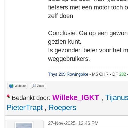
fietsers met een motor toch o
zelf doen.
Conclusie: Ga op een gewone f
gezien kunt.
Is gezonder, beter voor het 
weggebruikers.
Thys 209 Rowingbike
- M5 CHR - DF
282
Website
Zoek
Willeke_IGKT
,
Tijanu
Bedankt door:
PieterTrapt
,
Roepers
27-Nov-2025, 12:46 PM