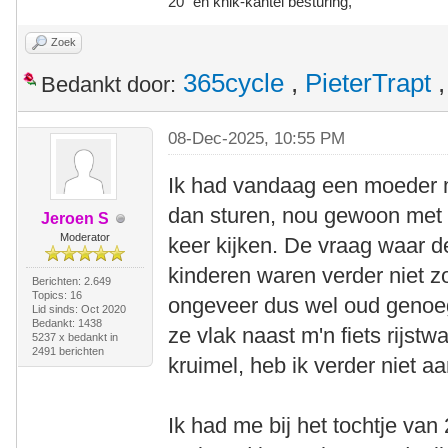
20" en knik-kantel besturing,
Zoek
365cycle
,
PieterTrapt
Bedankt door:
08-Dec-2025, 10:55 PM
Ik had vandaag een moeder m
dan sturen, nou gewoon met d
Jeroen S
Moderator
keer kijken. De vraag waar d
kinderen waren verder niet 
Berichten: 2.649
Topics: 16
ongeveer dus wel oud genoe
Lid sinds: Oct 2020
Bedankt: 1438
ze vlak naast m'n fiets rijstw
5237 x bedankt in
2491 berichten
kruimel, heb ik verder niet 
Ik had me bij het tochtje van