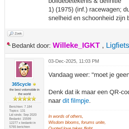
bolidebetekenis & definitie
1) (1975) (inf.) racewagen; d
snelheid en schoonheid zijn b
Zoek
Willeke_IGKT
,
Ligfie
Bedankt door:
03-Dec-2025, 11:03 PM
Vandaag weer: "moet je geen
365cycle
the best velomobile in
Denk dat ik maar een QR-co
the world
naar
dit filmpje
.
Berichten: 7.184
Topics: 131
Lid sinds: Sep 2020
In words of others,
Bedankt: 15599
Wisdom blooms, forums unite,
12277 x bedankt in
5765 berichten
Quoted love takes flight.