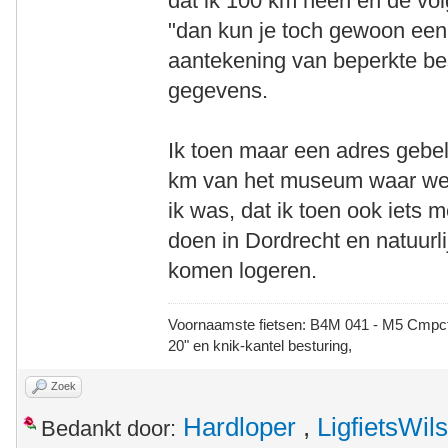
dat ik 100 km heen en de vol
"dan kun je toch gewoon een
aantekening van beperkte be
gegevens.
Ik toen maar een adres gebel
km van het museum waar we
ik was, dat ik toen ook iets
doen in Dordrecht en natuurli
komen logeren.
Voornaamste fietsen: B4M 041 - M5 Cmpct -
20" en knik-kantel besturing,
Zoek
Hardloper
,
LigfietsWi
Bedankt door: