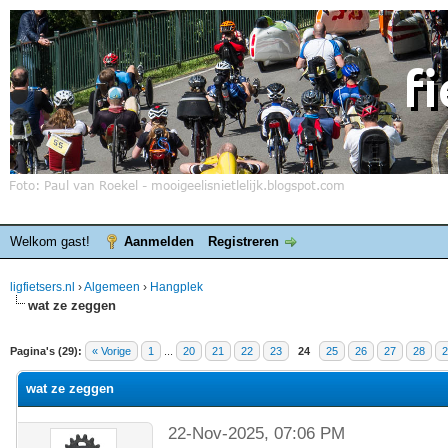
Welkom gast!
Aanmelden
Registreren
ligfietsers.nl
›
Algemeen
›
Hangplek
wat ze zeggen
elde waardering is 0
Pagina's (29):
« Vorige
1
...
20
21
22
23
24
25
26
27
28
2
wat ze zeggen
22-Nov-2025, 07:06 PM