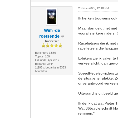
23-Nov-2025, 12:10 PM
Ik herken trouwens ook
Maar dan geldt het niet
Wim -de
vooral sterkere rijders.
roetsende
Roeifietser
Racefietsers die ik niet
racefietsers die langzam
Berichten: 7.586
Topics: 189
E-bikers zie ik vaker t
Lid sinds: Apr 2017
verkeerslicht, dan gewo
Bedankt: 3644
11193 x bedankt in 5333
berichten
SpeedPedelec-rijders zij
de situatie ter plekke.
onverantwoord verkeer
Uiteraard is dit beeld g
Ik denk dat wat Pieter T
Wat 365cycle schrijft klo
remmen."