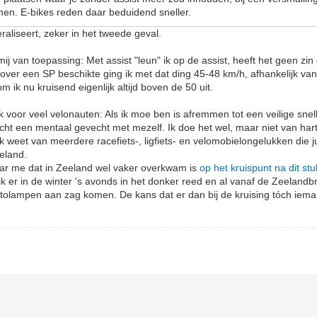
en. E-bikes reden daar beduidend sneller.
raliseert, zeker in het tweede geval.
mij van toepassing: Met assist "leun" ik op de assist, heeft het geen zi
k over een SP beschikte ging ik met dat ding 45-48 km/h, afhankelijk va
m ik nu kruisend eigenlijk altijd boven de 50 uit.
k voor veel velonauten: Als ik moe ben is afremmen tot een veilige sne
cht een mentaal gevecht met mezelf. Ik doe het wel, maar niet van hart
Ik weet van meerdere racefiets-, ligfiets- en velomobielongelukken die 
Zeeland.
ar me dat in Zeeland wel vaker overkwam is
op het kruispunt na dit stu
s ik er in de winter 's avonds in het donker reed en al vanaf de Zeelandbr
tolampen aan zag komen. De kans dat er dan bij de kruising tóch iemand