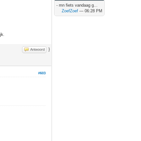
- mn fiets vandaag g...
ZoefZoef
— 06:28 PM
jk.
}
Antwoord
#603