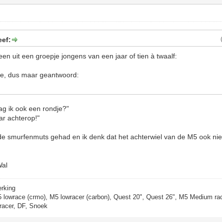
eef:
en uit een groepje jongens van een jaar of tien à twaalf:
e, dus maar geantwoord:
Mag ik ook een rondje?"
ar achterop!"
e smurfenmuts gehad en ik denk dat het achterwiel van de M5 ook niet 
Wal
erking
5 lowrace (crmo), M5 lowracer (carbon), Quest 20", Quest 26", M5 Medium rac
racer, DF, Snoek