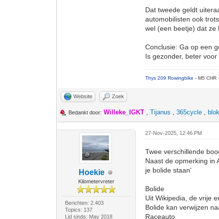
Dat tweede geldt uitera
automobilisten ook trot
wel (een beetje) dat ze 
Conclusie: Ga op een gew
Is gezonder, beter voor
Thys 209 Rowingbike
- M5 CHR 
Website
Zoek
Willeke_IGKT
,
Tijanus
,
365cycle
,
blo
Bedankt door:
27-Nov-2025, 12:46 PM
Twee verschillende boo
Naast de opmerking in A
je bolide staan'
Hoekie
Kilometervreter
Bolide
Uit Wikipedia, de vrije 
Berichten: 2.403
Bolide kan verwijzen na
Topics: 137
Raceauto
Lid sinds: May 2018