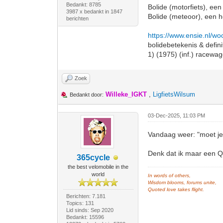
Bedankt: 8785
Bolide (motorfiets), ee
3987 x bedankt in 1847
Bolide (meteoor), een 
berichten
https://www.ensie.nl/wo
bolidebetekenis & defini
1) (1975) (inf.) racewag
Zoek
Willeke_IGKT
,
LigfietsWilsum
Bedankt door:
03-Dec-2025, 11:03 PM
Vandaag weer: "moet je
Denk dat ik maar een 
365cycle
the best velomobile in the
world
In words of others,
Wisdom blooms, forums unite,
Quoted love takes flight.
Berichten: 7.181
Topics: 131
Lid sinds: Sep 2020
Bedankt: 15596