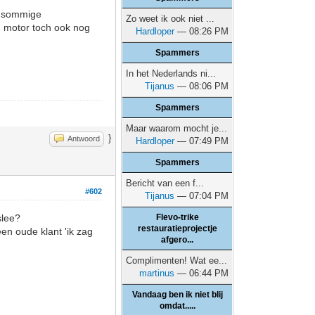
jn sommige
Zo weet ik ook niet ...
n motor toch ook nog
Hardloper
— 08:26 PM
Spammers
In het Nederlands ni...
Tijanus
— 08:06 PM
Spammers
Maar waarom mocht je...
}
Antwoord
Hardloper
— 07:49 PM
Spammers
Bericht van een f...
#602
Tijanus
— 07:04 PM
slee?
Flevo-trike
restauratieprojectje
en oude klant 'ik zag
afgero...
Complimenten! Wat ee...
martinus
— 06:44 PM
Vandaag ben ik niet blij
omdat.....