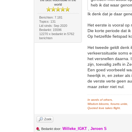
the best velomobile in the
world
heb ik dat waar genom
Ik denk dat je daar gene
Berichten: 7.181
Topics: 131
Het eerste is vooral op 
Lid sinds: Sep 2020
Bedankt: 15596
Die korte periode dat i
12270 x bedankt in 5762
Op hetzelfde fietspad ko
berichten
Het tweede geldt denk i
verkeerssituatie soms e
het versnellen daarna. 
zijn, toevallig zelfs in 
Een goed voorbeeld wa
heerlijk in, en zeker al
de verste verte geen au
maar zeker niet nul.
In words of others,
Wisdom blooms, forums unite,
Quoted love takes flight.
Zoek
Willeke_IGKT
,
Jeroen S
Bedankt door: