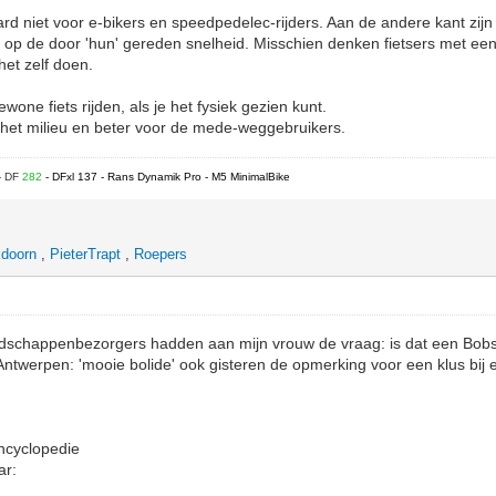
ard niet voor e-bikers en speedpedelec-rijders. Aan de andere kant zi
s op de door 'hun' gereden snelheid. Misschien denken fietsers met ee
het zelf doen.
one fiets rijden, als je het fysiek gezien kunt.
 het milieu en beter voor de mede-weggebruikers.
- DF
282
- DFxl 137 - Rans Dynamik Pro - M5 MinimalBike
kdoorn
,
PieterTrapt
,
Roepers
dschappenbezorgers hadden aan mijn vrouw de vraag: is dat een Bob
ntwerpen: 'mooie bolide' ook gisteren de opmerking voor een klus bij e
encyclopedie
ar: