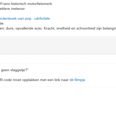
n Frans historisch motorfietsmerk
heldere meteoor
ordenboek-van-pop...uik/bolide
tie
en; dure, opvallende auto. Kracht, snelheid en schoonheid zijn belangri
 geen vlaggetje?"
QR-code moet opplakken met een link naar
dit filmpje
.