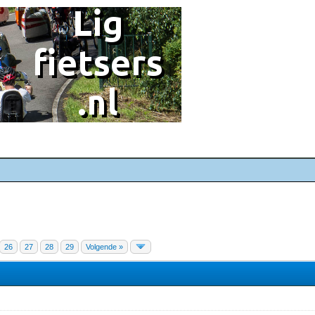
26
27
28
29
Volgende »