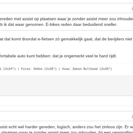
ereden met assist op plaatsen waar je zonder assist meer zou inhouden
eb ik dat waar genomen. E-bikes reden daar beduidend sneller.
dat dat komt doordat e-fietsen zó gemakkelijk gaat, dat de berijders ni
mfortabele auto kunt hebben: dat je ongemerkt veel te hard rijdt.
i (2x24")
| Fixie: OnOne (2x28")
| Vouw: Dahon Bullhead (2x20")
ist echt wel harder gereden, logisch, anders zou het zinloos zijn. Er 
 plaatsen waar je zonder assist meer zou inhouden, bij een versmalling