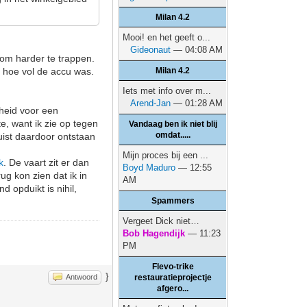
Milan 4.2
Mooi! en het geeft o...
Gideonaut
— 04:08 AM
n om harder te trappen.
n hoe vol de accu was.
Milan 4.2
Iets met info over m...
Arend-Jan
— 01:28 AM
lheid voor een
e, want ik zie op tegen
Vandaag ben ik niet blij
omdat.....
juist daardoor ontstaan
Mijn proces bij een ...
k
. De vaart zit er dan
Boyd Maduro
— 12:55
ug kon zien dat ik in
AM
 opduikt is nihil,
Spammers
Vergeet Dick niet…
Bob Hagendijk
— 11:23
PM
Flevo-trike
}
Antwoord
restauratieprojectje
afgero...