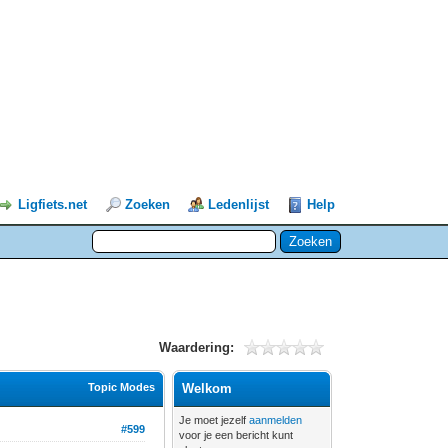
Ligfiets.net
Zoeken
Ledenlijst
Help
Waardering:
Topic Modes
Welkom
Je moet jezelf
aanmelden
#599
voor je een bericht kunt