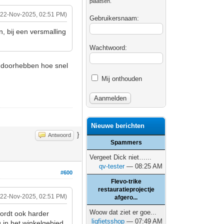
plaatsen.
(22-Nov-2025, 02:51 PM)
Gebruikersnaam:
, bij een versmalling
Wachtwoord:
et doorhebben hoe snel
Mij onthouden
Nieuwe berichten
}
Antwoord
Spammers
Vergeet Dick niet…...
qv-tester
— 08:25 AM
#600
Flevo-trike
restauratieprojectje
(22-Nov-2025, 02:51 PM)
afgero...
Woow dat ziet er goe...
wordt ook harder
ligfietsshop
— 07:49 AM
 in het winkelgebied