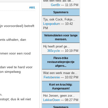
Met een fiets als de...
GertBr
— 11:15 PM
#601
Spammers
Tja, ook Cock, Fokje...
Lopopodium
— 10:42
jn vooroordeel) betreft
PM
Velomobielen voor lange
unts uithalen, dan
mensen.
Hij heeft proef ge...
365cycle
— 10:19 PM
remmen voor een rood
Flevo-trike
restauratieprojectje
afgero...
 dan veel te hard voor
woon simpelweg
Wat een werk maar de...
Fietsbennie
— 10:02 PM
Kort en krachtig:
Aangenaam!
n.
Hoi Jeroen, geen zor...
stopt; dus ik wil niet
LekkerDoen
— 08:27 PM
Spammers