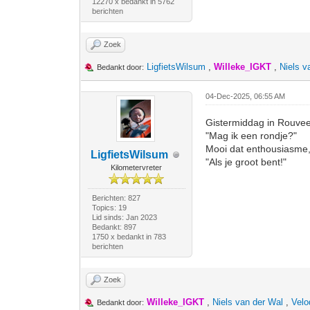
12270 x bedankt in 5762
berichten
Zoek
LigfietsWilsum
,
Willeke_IGKT
,
Niels v
Bedankt door:
04-Dec-2025, 06:55 AM
Gistermiddag in Rouveen
"Mag ik een rondje?"
Mooi dat enthousiasme
LigfietsWilsum
"Als je groot bent!"
Kilometervreter
Berichten: 827
Topics: 19
Lid sinds: Jan 2023
Bedankt: 897
1750 x bedankt in 783
berichten
Zoek
Willeke_IGKT
,
Niels van der Wal
,
Velo
Bedankt door: