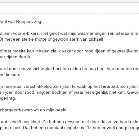
 wel wat Roepers zegt.
 alleen voor e-bikers. Het geldt wat mijn waarnemingen (en uiteraard mi
 Of met een sterke motor of gewoon sterk van zichzelf.
 of met moeite kan inhalen zie ik vaker door rood rijden of gevaarlijke st
er rijden dan ik.
e hard door onoverzichtelijke bochten rijden en nog heel hard moeten 
ne fietsers.
n helemaal verschrikkelijk. Ze rijden te vaak op het
fiets
pad. Ze rijden
 Ze rijden door rood, snijden bochten af waar het eigenlijk niet kan. Ge
sgedrag.
echargeerd/zwart-wit en mijn beeld.
rapt schrijft ook klopt: Ze hebben gewoon niet door dat ze zo hard rijde
pt m.i. ook: Dat het een mentaal dingetje is. "Ik heb er veel energie inge