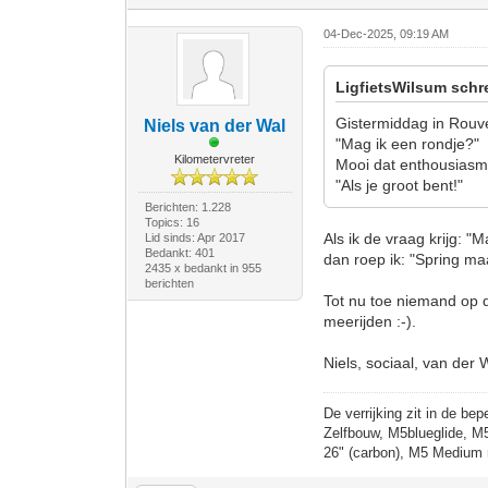
04-Dec-2025, 09:19 AM
LigfietsWilsum schr
Gistermiddag in Rouve
Niels van der Wal
"Mag ik een rondje?"
Kilometervreter
Mooi dat enthousiasm
"Als je groot bent!"
Berichten: 1.228
Topics: 16
Als ik de vraag krijg: "
Lid sinds: Apr 2017
Bedankt: 401
dan roep ik: "Spring ma
2435 x bedankt in 955
berichten
Tot nu toe niemand op d
meerijden :-).
Niels, sociaal, van der 
De verrijking zit in de bep
Zelfbouw, M5blueglide, M
26" (carbon), M5 Medium 