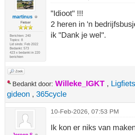
"Idioot" !!!
martinus
2 heren in 'n bedrijfsbu
Fietser
ik "Dank je wel".
Berichten: 240
Topics: 8
Lid sinds: Feb 2022
Bedankt: 573
423 x bedankt in 220
berichten
Zoek
Willeke_IGKT
,
Ligfie
Bedankt door:
gideon
,
365cycle
10-Feb-2026, 07:53 PM
Ik kon er niks van maken
Jeroen S