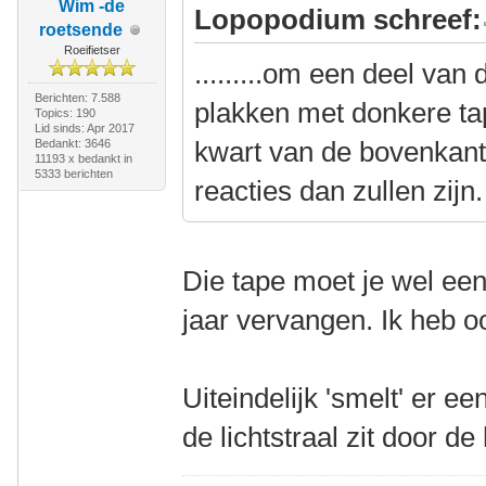
Wim -de
Lopopodium schreef:
roetsende
Roeifietser
.........om een deel van
Berichten: 7.588
plakken met donkere ta
Topics: 190
Lid sinds: Apr 2017
kwart van de bovenkant
Bedankt: 3646
11193 x bedankt in
5333 berichten
reacties dan zullen zijn.
Die tape moet je wel ee
jaar vervangen. Ik heb 
Uiteindelijk 'smelt' er ee
de lichtstraal zit door de 