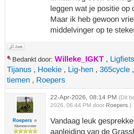
leggen wat je positie op 
Maar ik heb gewoon vrie
middelvinger op te steke
Zoek
Willeke_IGKT
,
Ligfie
Bedankt door:
Tijanus
,
Hoekie
,
Lig-hen
,
365cycle
tiemen
,
Roepers
22-Apr-2026, 08:14 PM
(Dit b
2026, 06:44 PM door
Roepers
.)
Vandaag leuk gesprekken
Roepers
Kilometervreter
aanleiding van de Grass