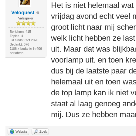
Het is niet helemaal wat
Veloquest
vrijdag avond echt veel
Valsspeler
groot licht naar mij sche
Berichten: 415
welk licht hebben ze last
Topics: 4
Lid sinds: Oct 2020
Bedankt: 676
uit. Maar dat was blijkb
1106 x bedankt in 406
berichten
voorlamp uit. en toen kre
dus bij de laatste paar de
helemaal uit en toen was
de top lamp kan ik niet
staat al laag genoeg ande
mij. Dus ze hebben maa
Website
Zoek