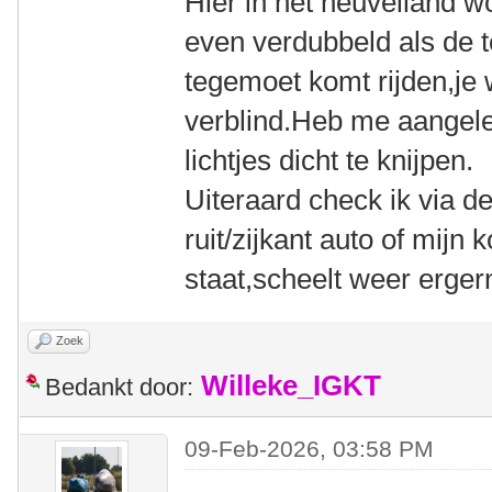
Hier in het heuvelland wor
even verdubbeld als de t
tegemoet komt rijden,je
verblind.Heb me aangel
lichtjes dicht te knijpen.
Uiteraard check ik via d
ruit/zijkant auto of mijn
staat,scheelt weer ergern
Zoek
Willeke_IGKT
Bedankt door:
09-Feb-2026, 03:58 PM