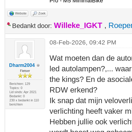
Pro - M5 MinimalBike
Website
Zoek
Willeke_IGKT
,
Roepe
Bedankt door:
08-Feb-2026, 09:42 PM
Wat moeten dan de autom
Dharm2004
led autolampen?,... waars
Fietser
the kings? En de asociale
Berichten: 129
RDW erkend?
Topics: 0
Lid sinds: Apr 2021
Bedankt: 0
Ik snap dat mijn veloverl
230 x bedankt in 110
berichten
verlichting heeft vaker m
Hebben jullie ook verlich