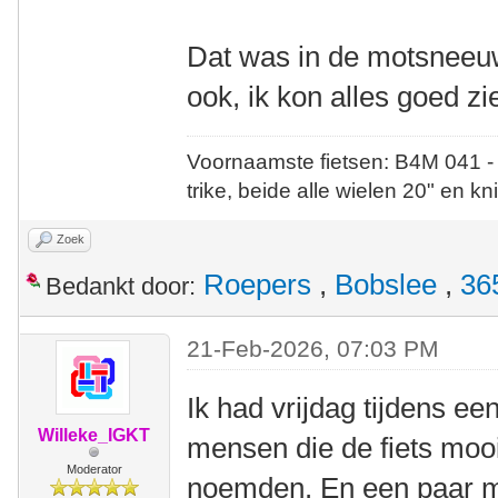
Dat was in de motsneeuw
ook, ik kon alles goed zi
Voornaamste fietsen: B4M 041 -
trike, beide alle wielen 20" en kn
Zoek
Roepers
,
Bobslee
,
36
Bedankt door:
21-Feb-2026, 07:03 PM
Ik had vrijdag tijdens e
Willeke_IGKT
mensen die de fiets mooi
Moderator
noemden. En een paar m