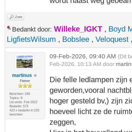
wordt haast weg gebeam
Zoek
Willeke_IGKT
,
Boyd 
Bedankt door:
LigfietsWilsum
,
Bobslee
,
Veloquest
09-Feb-2026, 09:40 AM
(Dit 
Feb-2026, 10:13 AM door
marti
martinus
Die felle ledlampen zijn
Fietser
geworden,vooral nachtb
Berichten: 240
Topics: 8
hoger gesteld bv,) zijn z
Lid sinds: Feb 2022
Bedankt: 573
hoeveel licht ze de ruimt
423 x bedankt in 220
berichten
zeggen,