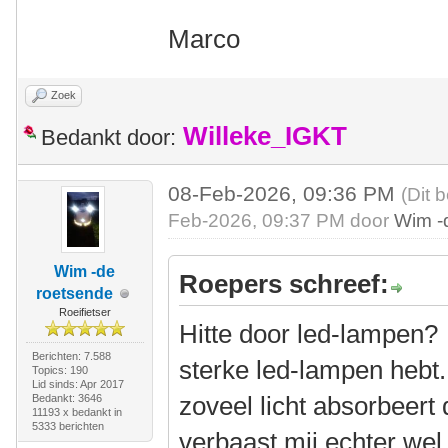
Marco
Zoek
Willeke_IGKT
Bedankt door:
08-Feb-2026, 09:36 PM
(Dit 
Feb-2026, 09:37 PM door
Wim -
Wim -de
Roepers schreef:
roetsende
Roeifietser
Hitte door led-lampen?
Berichten: 7.588
sterke led-lampen hebt.
Topics: 190
Lid sinds: Apr 2017
zoveel licht absorbeert
Bedankt: 3646
11193 x bedankt in
5333 berichten
verbaast mij echter wel