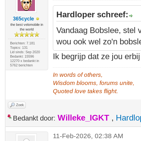
Hardloper schreef:
365cycle
the best velomobile in
Vandaag Bobslee, stel va
the world
wou ook wel zo'n bobsl
Berichten: 7.181
Topics: 131
Lid sinds: Sep 2020
Ik begrijp dat ze jou erbij
Bedankt: 15596
12270 x bedankt in
5762 berichten
In words of others,
Wisdom blooms, forums unite,
Quoted love takes flight.
Zoek
Willeke_IGKT
,
Hardlo
Bedankt door:
11-Feb-2026, 02:38 AM