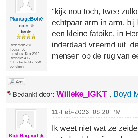
"kijk nou toch, twee zul
PlantageBohé
echtpaar arm in arm, bij
mien
een kleine fatbike, in He
Toerder
inderdaad vreemd uit, d
Berichten: 287
Topics: 30
mensen op de rug van ee
Lid sinds: Dec 2019
Bedankt: 495
486 x bedankt in 220
berichten
Zoek
Willeke_IGKT
,
Boyd 
Bedankt door:
11-Feb-2026, 08:20 PM
Ik weet niet wat ze zeid
Bob Hagendijk