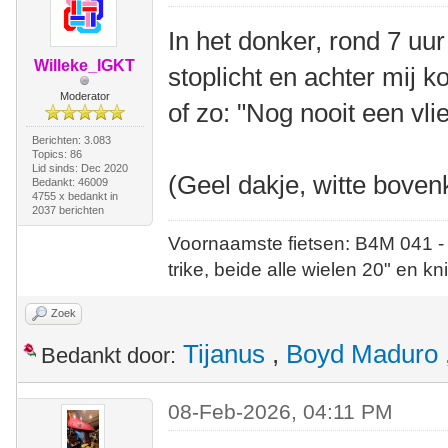
In het donker, rond 7 uur
Willeke_IGKT
stoplicht en achter mij
Moderator
of zo: "Nog nooit een vli
Berichten: 3.083
Topics: 86
Lid sinds: Dec 2020
(Geel dakje, witte boven
Bedankt: 46009
4755 x bedankt in
2037 berichten
Voornaamste fietsen: B4M 041 -
trike, beide alle wielen 20" en kn
Zoek
Tijanus
,
Boyd Maduro
Bedankt door:
08-Feb-2026, 04:11 PM