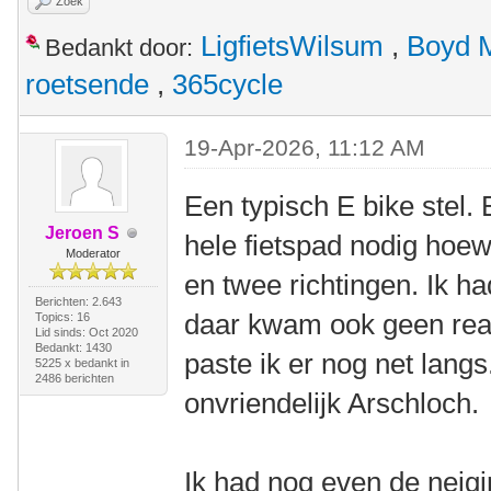
Zoek
LigfietsWilsum
,
Boyd 
Bedankt door:
roetsende
,
365cycle
19-Apr-2026, 11:12 AM
Een typisch E bike stel.
Jeroen S
hele fietspad nodig hoew
Moderator
en twee richtingen. Ik 
Berichten: 2.643
daar kwam ook geen reac
Topics: 16
Lid sinds: Oct 2020
Bedankt: 1430
paste ik er nog net lan
5225 x bedankt in
2486 berichten
onvriendelijk Arschloch.
Ik had nog even de neigi