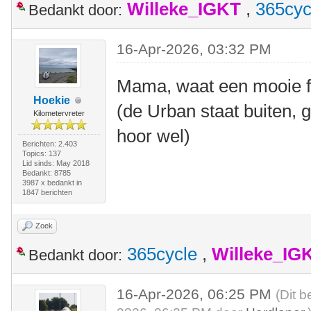
Willeke_IGKT
,
365cyc
Bedankt door:
16-Apr-2026, 03:32 PM
Mama, waat een mooie f
Hoekie
(de Urban staat buiten, g
Kilometervreter
hoor wel)
Berichten: 2.403
Topics: 137
Lid sinds: May 2018
Bedankt: 8785
3987 x bedankt in
1847 berichten
Zoek
365cycle
,
Willeke_IG
Bedankt door:
16-Apr-2026, 06:25 PM
(Dit b