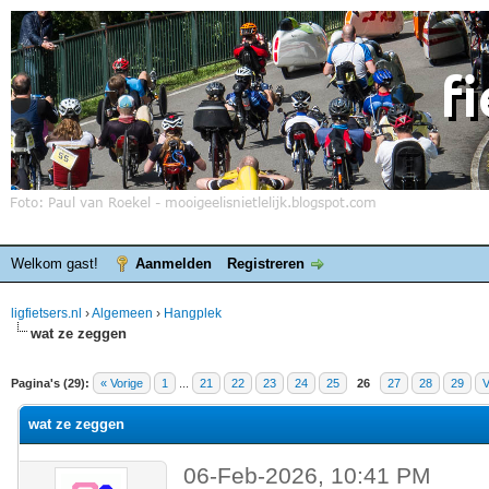
Welkom gast!
Aanmelden
Registreren
ligfietsers.nl
›
Algemeen
›
Hangplek
wat ze zeggen
elde waardering is 0
Pagina's (29):
« Vorige
1
...
21
22
23
24
25
26
27
28
29
V
wat ze zeggen
06-Feb-2026, 10:41 PM