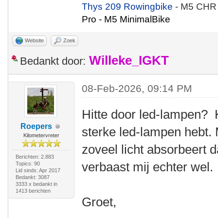
Thys 209 Rowingbike
- M5 CHR
Pro - M5 MinimalBike
Website
Zoek
Willeke_IGKT
Bedankt door:
08-Feb-2026, 09:14 PM
Hitte door led-lampen? 
Roepers
sterke led-lampen hebt. 
Kilometervreter
zoveel licht absorbeert 
Berichten: 2.883
verbaast mij echter wel.
Topics: 90
Lid sinds: Apr 2017
Bedankt: 3087
3333 x bedankt in
1413 berichten
Groet,