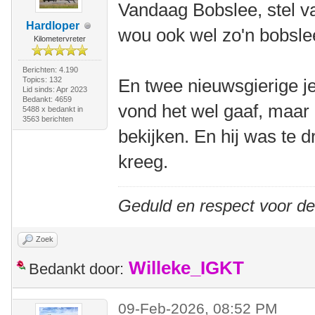
Vandaag Bobslee, stel van
Hardloper
wou ook wel zo'n bobsle
Kilometervreter
Berichten: 4.190
Topics: 132
En twee nieuwsgierige je
Lid sinds: Apr 2023
Bedankt: 4659
vond het wel gaaf, maar 
5488 x bedankt in
3563 berichten
bekijken. En hij was te d
kreeg.
Geduld en respect voor d
Zoek
Willeke_IGKT
Bedankt door:
09-Feb-2026, 08:52 PM