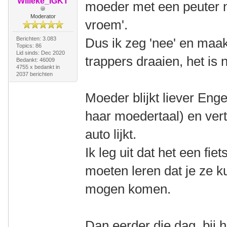
Willeke_IGKT
moeder met een peuter n
Moderator
vroem'.
Berichten: 3.083
Dus ik zeg 'nee' en maa
Topics: 86
Lid sinds: Dec 2020
trappers draaien, het is 
Bedankt: 46009
4755 x bedankt in
2037 berichten
Moeder blijkt liever Eng
haar moedertaal) en vert
auto lijkt.
Ik leg uit dat het een fiet
moeten leren dat je ze k
mogen komen.
Dan eerder die dag, bij 