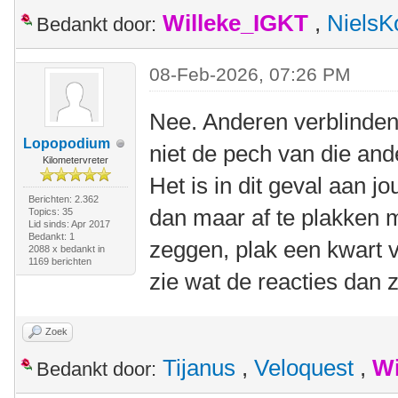
Willeke_IGKT
,
NielsK
Bedankt door:
08-Feb-2026, 07:26 PM
Nee. Anderen verblinden
Lopopodium
niet de pech van die and
Kilometervreter
Het is in dit geval aan 
Berichten: 2.362
dan maar af te plakken m
Topics: 35
Lid sinds: Apr 2017
Bedankt: 1
zeggen, plak een kwart 
2088 x bedankt in
1169 berichten
zie wat de reacties dan z
Zoek
Tijanus
,
Veloquest
,
Wi
Bedankt door: