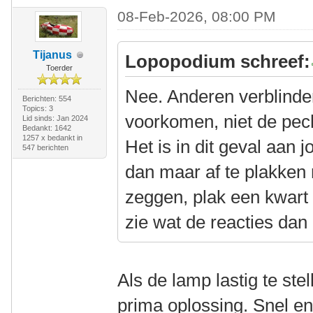
08-Feb-2026, 08:00 PM
Tijanus
Lopopodium schreef:
Toerder
Nee. Anderen verblinde
Berichten: 554
Topics: 3
voorkomen, niet de pec
Lid sinds: Jan 2024
Bedankt: 1642
1257 x bedankt in
Het is in dit geval aan
547 berichten
dan maar af te plakken 
zeggen, plak een kwart
zie wat de reacties dan 
Als de lamp lastig te stel
prima oplossing. Snel en