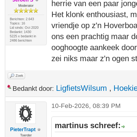
herrie van een paar jonge
Moderator
Het klonk enthousiast, 
Berichten: 2.643
vriendje op z'n Hoverboa
Topics: 16
Lid sinds: Oct 2020
Bedankt: 1430
ons een prachtig maar d
5225 x bedankt in
2486 berichten
ooghoogte aankeek door 
zei niks maar z'n ogen s
Zoek
LigfietsWilsum
,
Hoeki
Bedankt door:
10-Feb-2026, 08:39 PM
martinus schreef:
PieterTrapt
Toerder