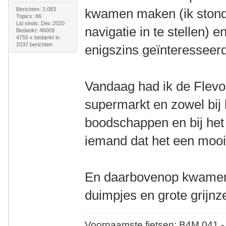
Berichten: 3.083
kwamen maken (ik stond
Topics: 86
Lid sinds: Dec 2020
navigatie in te stellen) e
Bedankt: 46009
4755 x bedankt in
2037 berichten
enigszins geïnteresseerd
Vandaag had ik de Flevo
supermarkt en zowel bij 
boodschappen en bij het 
iemand dat het een mooie
En daarbovenop kwamen
duimpjes en grote grijnz
Voornaamste fietsen: B4M 041 -