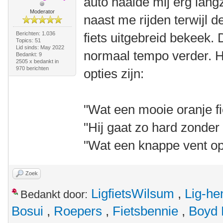
auto haalde mij erg lan
Moderator
naast me rijden terwijl de
Berichten: 1.036
fiets uitgebreid bekeek.
Topics: 51
Lid sinds: May 2022
normaal tempo verder. H
Bedankt: 9
2505 x bedankt in
970 berichten
opties zijn:
"Wat een mooie oranje fi
"Hij gaat zo hard zonder
"Wat een knappe vent op d
Zoek
LigfietsWilsum
,
Lig-he
Bedankt door:
Bosui
,
Roepers
,
Fietsbennie
,
Boyd