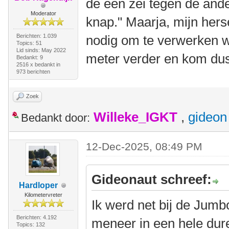
de èèn zei tegen de ander
Moderator
knap." Maarja, mijn hers
Berichten: 1.039
nodig om te verwerken w
Topics: 51
Lid sinds: May 2022
meter verder en kom dus
Bedankt: 9
2516 x bedankt in
973 berichten
Zoek
Willeke_IGKT
,
gideon
Bedankt door:
12-Dec-2025, 08:49 PM
Gideonaut schreef:
Hardloper
Kilometervreter
Ik werd net bij de Jum
Berichten: 4.192
meneer in een hele dure
Topics: 132