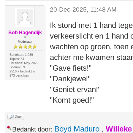
20-Dec-2025, 11:48 AM
Ik stond met 1 hand tege
Bob Hagendijk
verkeerslicht en 1 hand 
Moderator
wachten op groen, toen 
Berichten: 1.039
achter me kwamen staa
Topics: 51
Lid sinds: May 2022
"Gave fiets!"
Bedankt: 9
2516 x bedankt in
973 berichten
"Dankjewel"
"Geniet ervan!"
"Komt goed!"
Zoek
Boyd Maduro
,
Willek
Bedankt door: