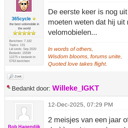
De eerste keer is nog uit
365cycle
moeten weten dat hij uit
the best velomobile in
the world
velomobielen...
Berichten: 7.182
Topics: 131
In words of others,
Lid sinds: Sep 2020
Bedankt: 15599
Wisdom blooms, forums unite,
12275 x bedankt in
5763 berichten
Quoted love takes flight.
Zoek
Willeke_IGKT
Bedankt door:
12-Dec-2025, 07:29 PM
2 meisjes van een jaar
Bob Hagendijk