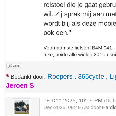
rolstoel die je gaat gebr
wil. Zij sprak mij aan met
wordt blij als deze mooie 
ook een."
Voornaamste fietsen: B4M 041 -
trike, beide alle wielen 20" en kn
Zoek
Roepers
,
365cycle
,
Li
Bedankt door:
Jeroen S
19-Dec-2025, 10:15 PM
(Dit 
Dec-2025, 09:49 AM door
Hardl