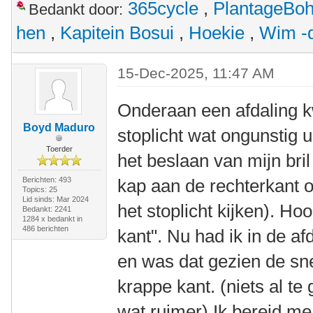
365cycle
,
PlantageBo
Bedankt door:
hen
,
Kapitein Bosui
,
Hoekie
,
Wim -d
15-Dec-2025, 11:47 AM
Onderaan een afdaling 
Boyd Maduro
stoplicht wat ongunstig 
Toerder
het beslaan van mijn bril
Berichten: 493
kap aan de rechterkant 
Topics: 25
Lid sinds: Mar 2024
het stoplicht kijken). Ho
Bedankt: 2241
1284 x bedankt in
486 berichten
kant". Nu had ik in de af
en was dat gezien de sn
krappe kant. (niets al te
wat ruimer) Ik bereid m