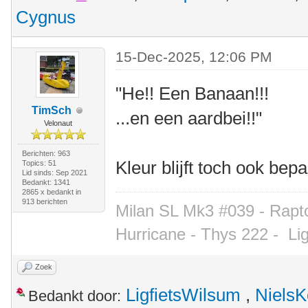
Cygnus
15-Dec-2025, 12:06 PM
"He!! Een Banaan!!!
TimSch
...en een aardbei!!"
Velonaut
Berichten: 963
Kleur blijft toch ook b
Topics: 51
Lid sinds: Sep 2021
Bedankt: 1341
2865 x bedankt in
913 berichten
Milan SL Mk3 #039 - Rapto
Hurricane - Thys 222 -
Li
Zoek
LigfietsWilsum
,
NielsK
Bedankt door: