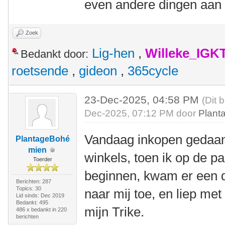
even andere dingen aan 
Zoek
Lig-hen
,
Willeke_IGK
Bedankt door:
roetsende
,
gideon
,
365cycle
23-Dec-2025, 04:58 PM
(Dit 
Dec-2025, 07:12 PM door
Plant
Vandaag inkopen gedaan 
PlantageBohé
mien
winkels, toen ik op de pa
Toerder
beginnen, kwam er een d
Berichten: 287
Topics: 30
naar mij toe, en liep me
Lid sinds: Dec 2019
Bedankt: 495
mijn Trike.
486 x bedankt in 220
berichten