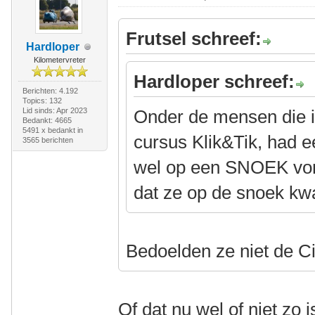
Frutsel schreef:
Hardloper
Kilometervreter
Hardloper schreef:
Berichten: 4.192
Topics: 132
Lid sinds: Apr 2023
Onder de mensen die i
Bedankt: 4665
5491 x bedankt in
cursus Klik&Tik, had ee
3565 berichten
wel op een SNOEK vond 
dat ze op de snoek k
Bedoelden ze niet de C
Of dat nu wel of niet z