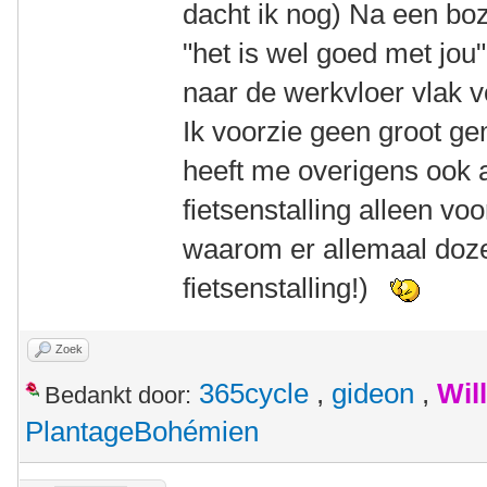
dacht ik nog) Na een bo
"het is wel goed met jo
naar de werkvloer vlak v
Ik voorzie geen groot g
heeft me overigens ook 
fietsenstalling alleen voo
waarom er allemaal doze
fietsenstalling!)
Zoek
365cycle
,
gideon
,
Wil
Bedankt door:
PlantageBohémien