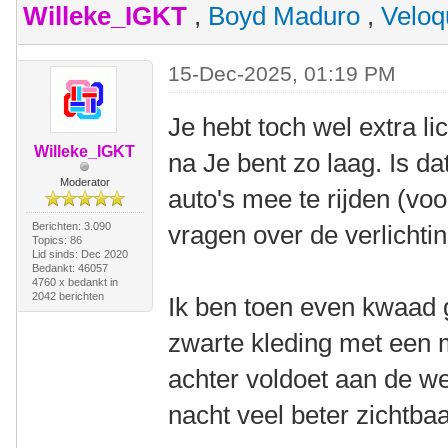
Willeke_IGKT
,
Boyd Maduro
,
Veloq
15-Dec-2025, 01:19 PM
Je hebt toch wel extra li
Willeke_IGKT
na Je bent zo laag. Is da
Moderator
auto's mee te rijden (voo
Berichten: 3.090
vragen over de verlichtin
Topics: 86
Lid sinds: Dec 2020
Bedankt: 46057
4760 x bedankt in
2042 berichten
Ik ben toen even kwaad g
zwarte kleding met een 
achter voldoet aan de we
nacht veel beter zichtbaa