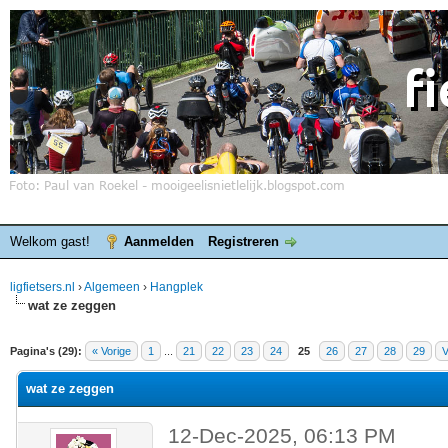
Welkom gast!
Aanmelden
Registreren
ligfietsers.nl
›
Algemeen
›
Hangplek
wat ze zeggen
elde waardering is 0
Pagina's (29):
« Vorige
1
...
21
22
23
24
25
26
27
28
29
V
wat ze zeggen
12-Dec-2025, 06:13 PM