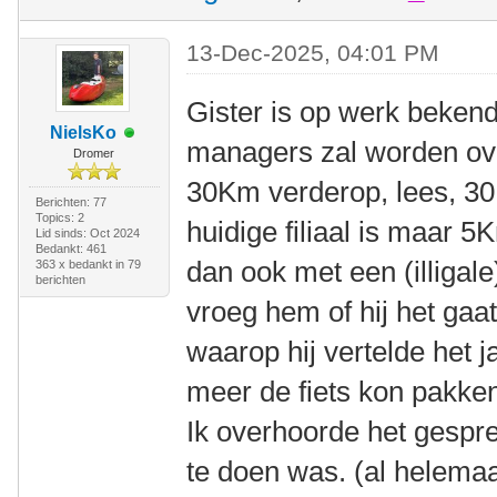
13-Dec-2025, 04:01 PM
Gister is op werk beken
NielsKo
managers zal worden over
Dromer
30Km verderop, lees, 30
Berichten: 77
Topics: 2
huidige filiaal is maar 5K
Lid sinds: Oct 2024
Bedankt: 461
dan ook met een (illigal
363 x bedankt in 79
berichten
vroeg hem of hij het gaa
waarop hij vertelde het j
meer de fiets kon pakke
Ik overhoorde het gespr
te doen was. (al helema