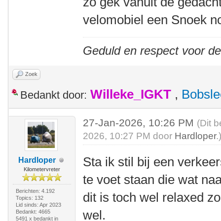
zo gek vanuit de gedac
velomobiel een Snoek 
Geduld en respect voor d
Zoek
Willeke_IGKT
,
Bobsle
Bedankt door:
27-Jan-2026, 10:26 PM
(Dit 
2026, 10:27 PM door
Hardloper
.
Sta ik stil bij een verke
Hardloper
Kilometervreter
te voet staan die wat naa
Berichten: 4.192
dit is toch wel relaxed zo.
Topics: 132
Lid sinds: Apr 2023
wel.
Bedankt: 4665
5491 x bedankt in