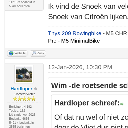
11216 x bedankt in
Ik vind de Snoek van vel
5340 berichten
Snoek van Citroën lijken
Thys 209 Rowingbike
- M5 CHR
Pro - M5 MinimalBike
Website
Zoek
12-Jan-2026, 10:30 PM
Wim -de roetsende sc
Hardloper
Kilometervreter
Hardloper schreef:
Berichten: 4.192
Topics: 132
Lid sinds: Apr 2023
Of dat nu wel of niet 
Bedankt: 4665
5491 x bedankt in
door de Vliet dus niet
3565 berichten