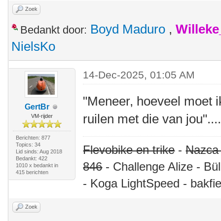
Zoek
Boyd Maduro
,
Willek
Bedankt door:
NielsKo
14-Dec-2025, 01:05 AM
"Meneer, hoeveel moet ik
GertBr
ruilen met die van jou"...
VM-rijder
Berichten: 877
Topics: 34
Flevobike en trike
-
Nazca
Lid sinds: Aug 2018
Bedankt: 422
846
- Challenge Alize - Bü
1010 x bedankt in
415 berichten
- Koga LightSpeed - bakfie
Zoek