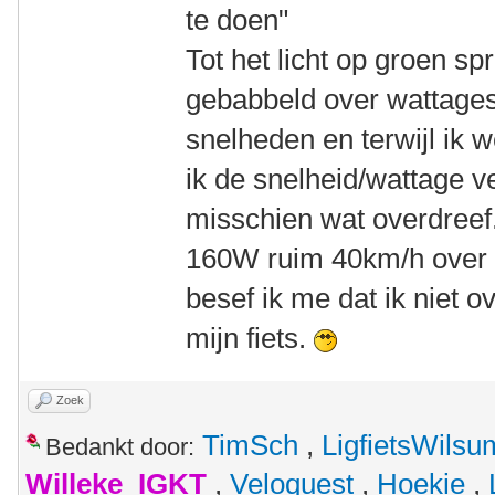
te doen"
Tot het licht op groen sp
gebabbeld over wattages
snelheden en terwijl ik 
ik de snelheid/wattage v
misschien wat overdreef.
160W ruim 40km/h over d
besef ik me dat ik niet o
mijn fiets.
Zoek
TimSch
,
LigfietsWilsu
Bedankt door:
Willeke_IGKT
,
Veloquest
,
Hoekie
,