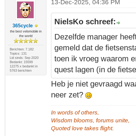
13-Dec-2025, 04:36 PM
NielsKo schreef:
365cycle
the best velomobile in
Dezelfde manager heeft
the world
gemeld dat de fietsensta
Berichten: 7.182
Topics: 131
toen ik vroeg waarom e
Lid sinds: Sep 2020
Bedankt: 15599
12275 x bedankt in
quest lagen (in de fiets
5763 berichten
Heb je niet gevraagd wa
neer zet?
In words of others,
Wisdom blooms, forums unite,
Quoted love takes flight.