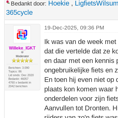
Hoekie
,
LigfietsWilsu
Bedankt door:
365cycle
19-Dec-2025, 09:36 PM
Ik was van de week met 
Willeke_IGKT
dat die vertelde dat ze 
Moderator
en daar met een kennis 
Berichten: 3.090
ongebruikelijke fiets en 
Topics: 86
Lid sinds: Dec 2020
En toen hij even niet o
Bedankt: 46057
4760 x bedankt in
2042 berichten
plaats kon komen waar 
onderdelen voor zijn fiets
Aanvullen tot Dronten. Hi
rijders van zo'n fiets wa