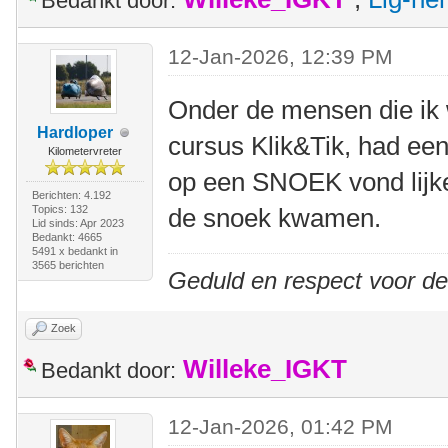
Bedankt door:
12-Jan-2026, 12:39 PM
Onder de mensen die ik 
Hardloper
cursus Klik&Tik, had eent
Kilometervreter
op een SNOEK vond lijken
Berichten: 4.192
Topics: 132
de snoek kwamen.
Lid sinds: Apr 2023
Bedankt: 4665
5491 x bedankt in
3565 berichten
Geduld en respect voor d
Zoek
Willeke_IGKT
Bedankt door:
12-Jan-2026, 01:42 PM