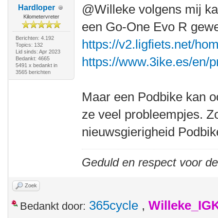
@Willeke volgens mij k
Hardloper
Kilometervreter
een Go-One Evo R gewee
Berichten: 4.192
https://v2.ligfiets.net/h
Topics: 132
Lid sinds: Apr 2023
https://www.3ike.es/en/
Bedankt: 4665
5491 x bedankt in
3565 berichten
Maar een Podbike kan oo
ze veel probleempjes. Zo
nieuwsgierigheid Podbike
Geduld en respect voor d
Zoek
365cycle
,
Willeke_IG
Bedankt door: