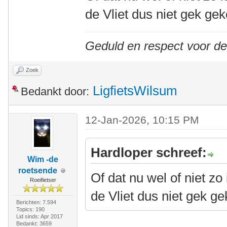
de Vliet dus niet gek ge
Geduld en respect voor d
Zoek
LigfietsWilsum
Bedankt door:
12-Jan-2026, 10:15 PM
Hardloper schreef:
Wim -de
roetsende
Of dat nu wel of niet z
Roeifietser
de Vliet dus niet gek g
Berichten: 7.594
Topics: 190
Lid sinds: Apr 2017
Bedankt: 3659