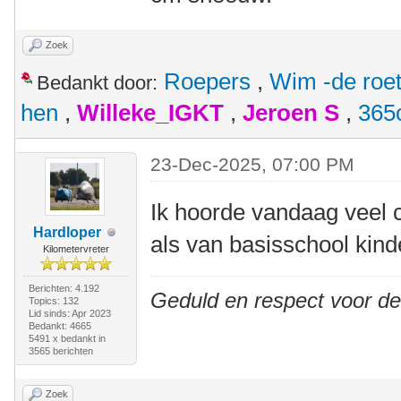
Zoek
Roepers
,
Wim -de roe
Bedankt door:
hen
,
Willeke_IGKT
,
Jeroen S
,
365
23-Dec-2025, 07:00 PM
Ik hoorde vandaag veel 
Hardloper
als van basisschool kind
Kilometervreter
Berichten: 4.192
Geduld en respect voor d
Topics: 132
Lid sinds: Apr 2023
Bedankt: 4665
5491 x bedankt in
3565 berichten
Zoek