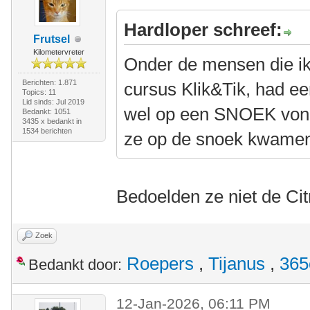
Hardloper schreef:
Frutsel
Kilometervreter
Onder de mensen die ik
Berichten: 1.871
cursus Klik&Tik, had een
Topics: 11
Lid sinds: Jul 2019
wel op een SNOEK vond l
Bedankt: 1051
3435 x bedankt in
1534 berichten
ze op de snoek kwame
Bedoelden ze niet de Ci
Zoek
Roepers
,
Tijanus
,
365
Bedankt door:
12-Jan-2026, 06:11 PM