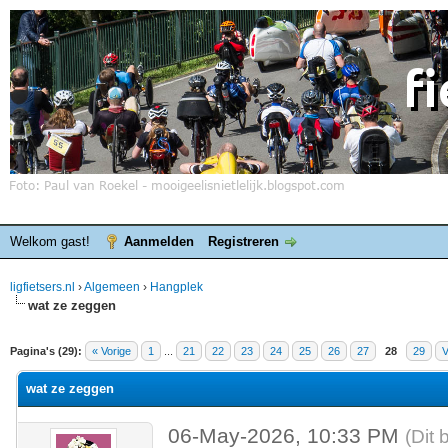
Welkom gast!
Aanmelden
Registreren
ligfietsers.nl
›
Algemeen
›
Hangplek
wat ze zeggen
elde waardering is 0
Pagina's (29):
« Vorige
1
...
21
22
23
24
25
26
27
28
29
V
wat ze zeggen
06-May-2026, 10:33 PM
(Dit 