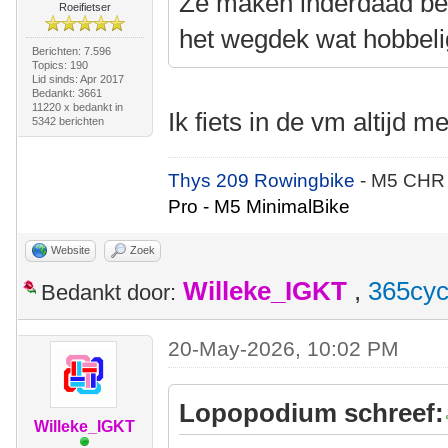
Ze maken inderdaad bes
Roeifietser
het wegdek wat hobbelig
Berichten: 7.596
Topics: 190
Lid sinds: Apr 2017
Bedankt: 3661
11220 x bedankt in
Ik fiets in de vm altijd m
5342 berichten
Thys 209 Rowingbike
- M5 CHR
Pro - M5 MinimalBike
Website
Zoek
Willeke_IGKT
,
365cyc
Bedankt door:
20-May-2026, 10:02 PM
Lopopodium schreef:
Willeke_IGKT