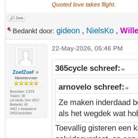
Quoted love takes flight.
Zoek
gideon
,
NielsKo
,
Will
Bedankt door:
22-May-2026, 05:46 PM
365cycle schreef:
ZoefZoef
Kilometervreter
arnovelo schreef:
Berichten: 2.879
Topics: 30
Ze maken inderdaad be
Lid sinds: Dec 2017
Bedankt: 42
4457 x bedankt in
als het wegdek wat hob
2453 berichten
Toevallig gisteren een 