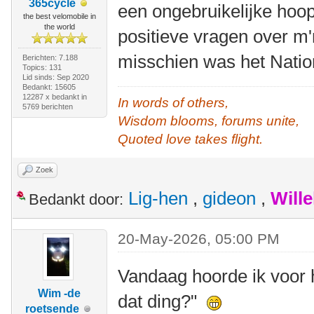
365cycle
een ongebruikelijke hoo
the best velomobile in
the world
positieve vragen over m'n
misschien was het Nati
Berichten: 7.188
Topics: 131
Lid sinds: Sep 2020
Bedankt: 15605
12287 x bedankt in
In words of others,
5769 berichten
Wisdom blooms, forums unite,
Quoted love takes flight.
Zoek
Lig-hen
,
gideon
,
Will
Bedankt door:
20-May-2026, 05:00 PM
Vandaag hoorde ik voor he
Wim -de
dat ding?"
roetsende