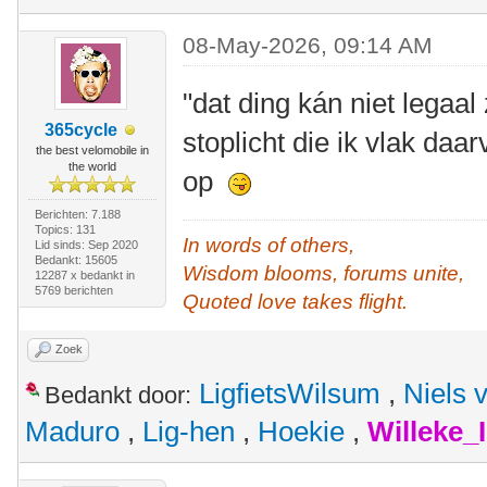
08-May-2026, 09:14 AM
"dat ding kán niet legaal 
365cycle
stoplicht die ik vlak daa
the best velomobile in
the world
op
Berichten: 7.188
Topics: 131
In words of others,
Lid sinds: Sep 2020
Bedankt: 15605
Wisdom blooms, forums unite,
12287 x bedankt in
5769 berichten
Quoted love takes flight.
Zoek
LigfietsWilsum
,
Niels 
Bedankt door:
Maduro
,
Lig-hen
,
Hoekie
,
Willeke_