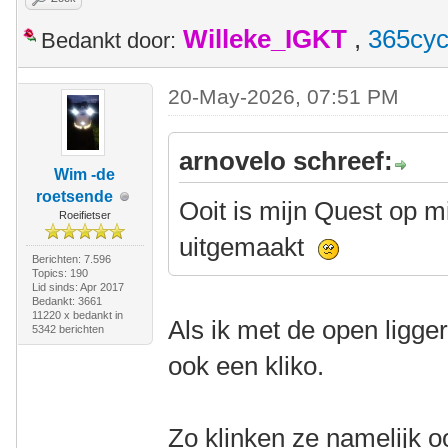
Willeke_IGKT
,
365cyc
Bedankt door:
20-May-2026, 07:51 PM
arnovelo schreef:
Wim -de
roetsende
Ooit is mijn Quest op mi
Roeifietser
uitgemaakt
Berichten: 7.596
Topics: 190
Lid sinds: Apr 2017
Bedankt: 3661
11220 x bedankt in
Als ik met de open ligge
5342 berichten
ook een kliko.
Zo klinken ze namelijk oo