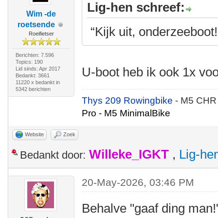
Lig-hen schreef:
Wim -de
roetsende
“Kijk uit, onderzeeboot!
Roeifietser
Berichten: 7.596
Topics: 190
U-boot heb ik ook 1x vo
Lid sinds: Apr 2017
Bedankt: 3661
11220 x bedankt in
5342 berichten
Thys 209 Rowingbike
- M5 CHR
Pro - M5 MinimalBike
Website
Zoek
Willeke_IGKT
,
Lig-he
Bedankt door:
20-May-2026, 03:46 PM
Behalve "gaaf ding man!