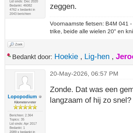
Lid sinds: Dec 2020
zeggen.
Bedankt: 46082
4762 x bedankt in
2043 berichten
Voornaamste fietsen: B4M 041 -
trike, beide alle wielen 20" en kn
Zoek
Hoekie
,
Lig-hen
,
Jero
Bedankt door:
20-May-2026, 06:57 PM
Zonde. Dat was een gemi
Lopopodium
langzaam of hij zo snel?
Kilometervreter
Berichten: 2.364
Topics: 35
Lid sinds: Apr 2017
Bedankt: 1
2089 x bedankt in