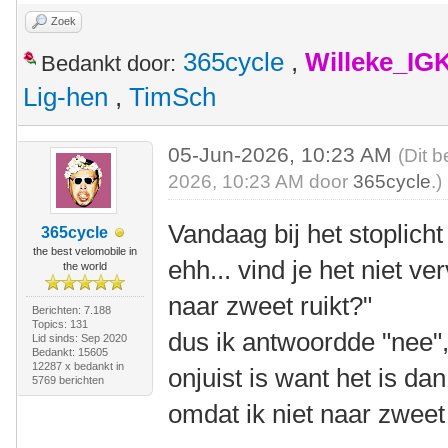
Zoek
365cycle
,
Willeke_IG
Bedankt door:
Lig-hen
,
TimSch
05-Jun-2026, 10:23 AM
(Dit b
2026, 10:23 AM door
365cycle
.)
Vandaag bij het stoplich
365cycle
the best velomobile in
ehh... vind je het niet v
the world
naar zweet ruikt?"
Berichten: 7.188
Topics: 131
dus ik antwoordde "nee",
Lid sinds: Sep 2020
Bedankt: 15605
12287 x bedankt in
onjuist is want het is da
5769 berichten
omdat ik niet naar zweet