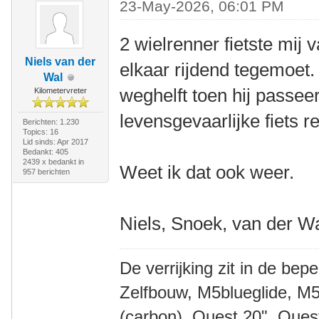
23-May-2026, 06:01 PM
2 wielrenner fietste mij
Niels van der
elkaar rijdend tegemoet.
Wal
weghelft toen hij passeer
Kilometervreter
levensgevaarlijke fiets r
Berichten: 1.230
Topics: 16
Lid sinds: Apr 2017
Bedankt: 405
2439 x bedankt in
Weet ik dat ook weer.
957 berichten
Niels, Snoek, van der W
De verrijking zit in de bep
Zelfbouw, M5blueglide, M5
(carbon), Quest 20", Que