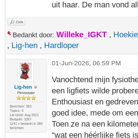
uit haar. De man vond al
Zoek
Willeke_IGKT
,
Hoekie
Bedankt door:
,
Lig-hen
,
Hardloper
01-Jun-2026, 06:59 PM
Vanochtend mijn fysioth
Lig-hen
een ligfiets wilde prober
Pierewaaier
Enthousiast en gedreven 
Berichten: 383
goed idee, mede om eens 
Topics: 4
Lid sinds: Aug 2021
Bedankt: 3267
Toen ze na een kilomete
1141 x bedankt in 360
berichten
“wat een héérlijke fiets is