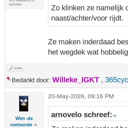
50 x bedankt in 22
berichten
Zo klinken ze namelijk o
naast/achter/voor rijdt.
Ze maken inderdaad best
het wegdek wat hobbelig 
Zoek
Willeke_IGKT
,
365cyc
Bedankt door:
20-May-2026, 09:16 PM
arnovelo schreef:
Wim -de
roetsende