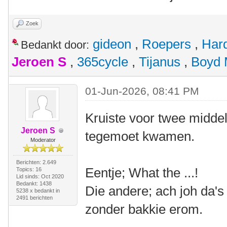
Zoek
gideon
,
Roepers
,
Har
Bedankt door:
Jeroen S
,
365cycle
,
Tijanus
,
Boyd 
01-Jun-2026, 08:41 PM
Kruiste voor twee midde
Jeroen S
tegemoet kwamen.
Moderator
Berichten: 2.649
Eentje; What the ...!
Topics: 16
Lid sinds: Oct 2020
Bedankt: 1438
Die andere; ach joh da'
5238 x bedankt in
2491 berichten
zonder bakkie erom.