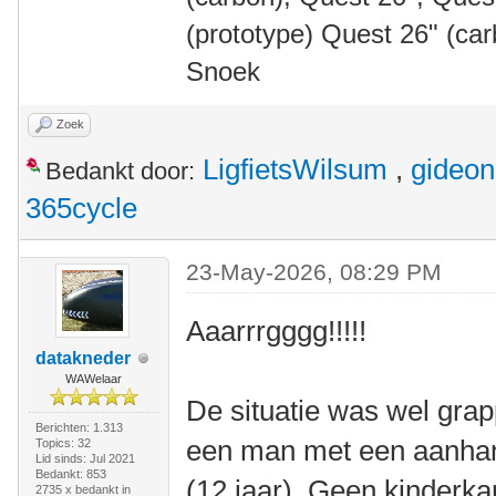
(prototype) Quest 26" (ca
Snoek
Zoek
LigfietsWilsum
,
gideon
Bedankt door:
365cycle
23-May-2026, 08:29 PM
Aaarrrgggg!!!!!
datakneder
WAWelaar
De situatie was wel grap
Berichten: 1.313
een man met een aanhan
Topics: 32
Lid sinds: Jul 2021
Bedankt: 853
(12 jaar). Geen kinderk
2735 x bedankt in