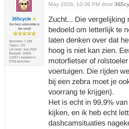
May-2026, 10:36 PM door
365cy
Zucht... Die vergelijking
365cycle
the best velomobile in
bedoeld om letterlijk t
the world
laten denken over dat het 
Berichten: 7.188
Topics: 131
hoog is niet kan zien. E
Lid sinds: Sep 2020
Bedankt: 15605
12287 x bedankt in
motorfietser of rolstoele
5769 berichten
voertuigen. Die rijden we
bij een zebra moet je oo
voorrang te krijgen).
Het is echt in 99,9% van
kijken, en ik heb echt lett
dashcamsituaties nageke