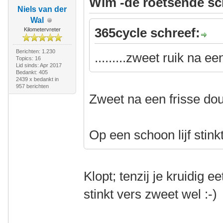
Wim -de roetsende sc
Niels van der
Wal
365cycle schreef:
Kilometervreter
Berichten: 1.230
.........zweet ruik na e
Topics: 16
Lid sinds: Apr 2017
Bedankt: 405
2439 x bedankt in
957 berichten
Zweet na een frisse dou
Op een schoon lijf stink
Klopt; tenzij je kruidig e
stinkt vers zweet wel :-)