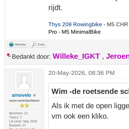
rijdt.
Thys 209 Rowingbike
- M5 CHR
Pro - M5 MinimalBike
Website
Zoek
Willeke_IGKT
,
Jeroe
Bedankt door:
20-May-2026, 08:36 PM
Wim -de roetsende sc
arnovelo
woon-werk/toerfietser
Als ik met de open ligg
Berichten: 22
vm ook een kliko.
Topics: 1
Lid sinds: May 2026
Bedankt: 27