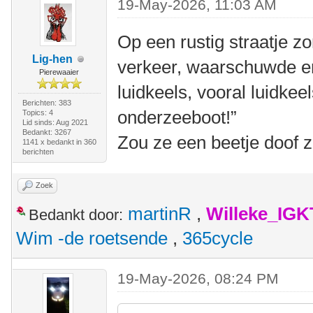
19-May-2026, 11:03 AM
Op een rustig straatje z
Lig-hen
verkeer, waarschuwde e
Pierewaaier
luidkeels, vooral luidkeels
Berichten: 383
onderzeeboot!”
Topics: 4
Lid sinds: Aug 2021
Bedankt: 3267
Zou ze een beetje doof 
1141 x bedankt in 360
berichten
Zoek
martinR
,
Willeke_IGK
Bedankt door:
Wim -de roetsende
,
365cycle
19-May-2026, 08:24 PM