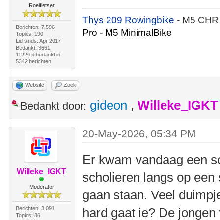
Roeifietser
Thys 209 Rowingbike
- M5 CHR
Berichten: 7.596
Pro - M5 MinimalBike
Topics: 190
Lid sinds: Apr 2017
Bedankt: 3661
11220 x bedankt in
5342 berichten
Website
Zoek
gideon
,
Willeke_IGKT
Bedankt door:
20-May-2026, 05:34 PM
Er kwam vandaag een sc
Willeke_IGKT
scholieren langs op een 
Moderator
gaan staan. Veel duimpje
Berichten: 3.091
hard gaat ie? De jongen
Topics: 86