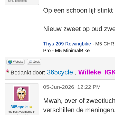
5342 berichten
Op een schoon lijf stinkt
Nieuw zweet op oud zweet
Thys 209 Rowingbike
- M5 CHR
Pro - M5 MinimalBike
Website
Zoek
365cycle
,
Willeke_IG
Bedankt door:
05-Jun-2026, 12:22 PM
Mwah, over of zweetlucht
365cycle
verschillen de meningen
the best velomobile in