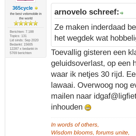
365cycle
arnovelo schreef:
the best velomobile in
the world
Ze maken inderdaad bes
Berichten: 7.188
het wegdek wat hobbelig
Topics: 131
Lid sinds: Sep 2020
Bedankt: 15605
12287 x bedankt in
Toevallig gisteren een k
5769 berichten
geluidsoverlast, op een h
waar ik netjes 30 rijd. 
lawaai. Overwoog nog ev
mailen naar idgaf@ligfie
inhouden
In words of others,
Wisdom blooms, forums unite,