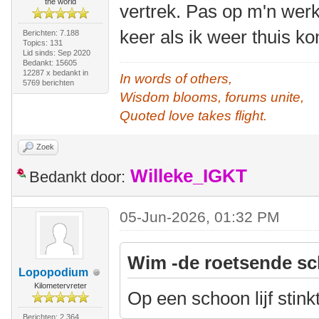
the world
vertrek. Pas op m'n wer
keer als ik weer thuis k
Berichten: 7.188
Topics: 131
Lid sinds: Sep 2020
Bedankt: 15605
12287 x bedankt in
In words of others,
5769 berichten
Wisdom blooms, forums unite,
Quoted love takes flight.
Zoek
Willeke_IGKT
Bedankt door:
05-Jun-2026, 01:32 PM
Wim -de roetsende sc
Lopopodium
Kilometervreter
Op een schoon lijf stink
Berichten: 2.364