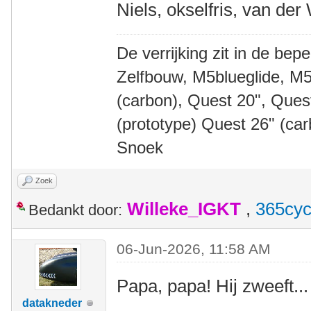
Niels, okselfris, van der
De verrijking zit in de bep
Zelfbouw, M5blueglide, M5
(carbon), Quest 20", Que
(prototype) Quest 26" (ca
Snoek
Zoek
Willeke_IGKT
,
365cyc
Bedankt door:
06-Jun-2026, 11:58 AM
Papa, papa! Hij zweeft...
datakneder