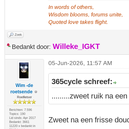
In words of others,
Wisdom blooms, forums unite,
Quoted love takes flight.
Zoek
Willeke_IGKT
Bedankt door:
05-Jun-2026, 11:57 AM
365cycle schreef:
Wim -de
roetsende
.........zweet ruik na ee
Roeifietser
Berichten: 7.596
Topics: 190
Zweet na een frisse douc
Lid sinds: Apr 2017
Bedankt: 3661
11220 x bedankt in