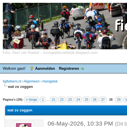
Welkom gast!
Aanmelden
Registreren
ligfietsers.nl
›
Algemeen
›
Hangplek
wat ze zeggen
elde waardering is 0
Pagina's (29):
« Vorige
1
...
21
22
23
24
25
26
27
28
29
V
wat ze zeggen
06-May-2026, 10:33 PM
(Dit 