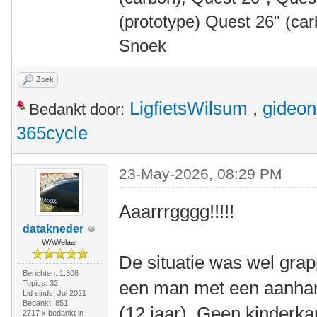
(prototype) Quest 26" (ca
Snoek
Zoek
LigfietsWilsum
,
gideon
Bedankt door:
365cycle
23-May-2026, 08:29 PM
Aaarrrgggg!!!!!
datakneder
WAWelaar
De situatie was wel grap
Berichten: 1.306
een man met een aanhan
Topics: 32
Lid sinds: Jul 2021
Bedankt: 851
(12 jaar). Geen kinderk
2717 x bedankt in