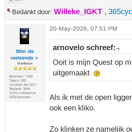
Willeke_IGKT
,
365cyc
Bedankt door:
20-May-2026, 07:51 PM
arnovelo schreef:
Wim -de
roetsende
Ooit is mijn Quest op mi
Roeifietser
uitgemaakt
Berichten: 7.586
Topics: 189
Lid sinds: Apr 2017
Bedankt: 3644
11192 x bedankt in
Als ik met de open ligge
5333 berichten
ook een kliko.
Zo klinken ze namelijk oo