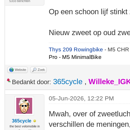
5333 berichten
Op een schoon lijf stinkt
Nieuw zweet op oud zweet
Thys 209 Rowingbike
- M5 CHR
Pro - M5 MinimalBike
Website
Zoek
365cycle
,
Willeke_IG
Bedankt door:
05-Jun-2026, 12:22 PM
Mwah, over of zweetlucht
365cycle
verschillen de meningen
the best velomobile in