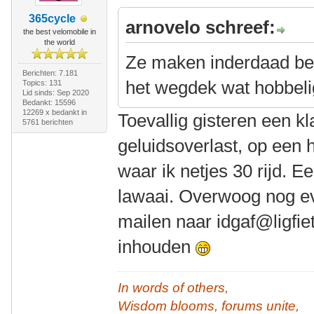
365cycle
arnovelo schreef:
the best velomobile in
the world
Ze maken inderdaad bes
Berichten: 7.181
het wegdek wat hobbelig
Topics: 131
Lid sinds: Sep 2020
Bedankt: 15596
12269 x bedankt in
Toevallig gisteren een k
5761 berichten
geluidsoverlast, op een h
waar ik netjes 30 rijd. 
lawaai. Overwoog nog ev
mailen naar idgaf@ligfie
inhouden
In words of others,
Wisdom blooms, forums unite,