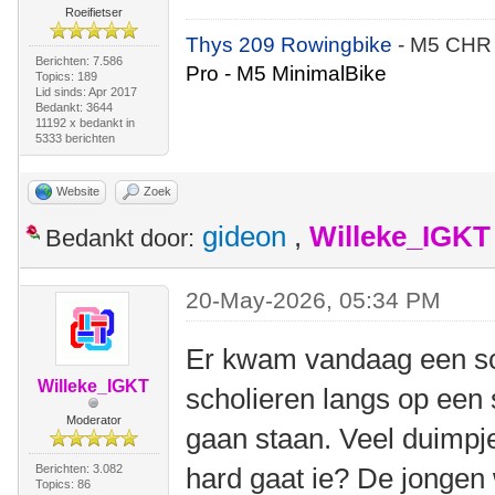
Roeifietser
Thys 209 Rowingbike
- M5 CHR
Berichten: 7.586
Pro - M5 MinimalBike
Topics: 189
Lid sinds: Apr 2017
Bedankt: 3644
11192 x bedankt in
5333 berichten
Website
Zoek
gideon
,
Willeke_IGKT
Bedankt door:
20-May-2026, 05:34 PM
Er kwam vandaag een sc
Willeke_IGKT
scholieren langs op een 
Moderator
gaan staan. Veel duimpje
Berichten: 3.082
hard gaat ie? De jongen
Topics: 86