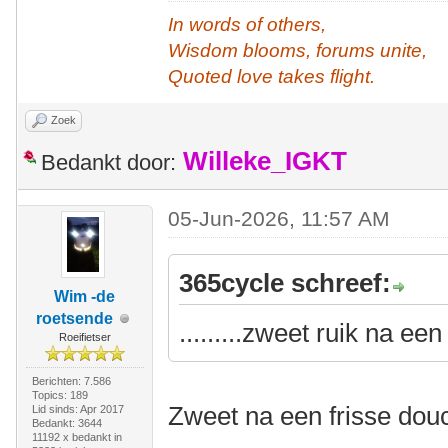
In words of others,
Wisdom blooms, forums unite,
Quoted love takes flight.
Zoek
Willeke_IGKT
Bedankt door:
05-Jun-2026, 11:57 AM
365cycle schreef:
Wim -de
roetsende
.........zweet ruik na ee
Roeifietser
Berichten: 7.586
Topics: 189
Zweet na een frisse douc
Lid sinds: Apr 2017
Bedankt: 3644
11192 x bedankt in