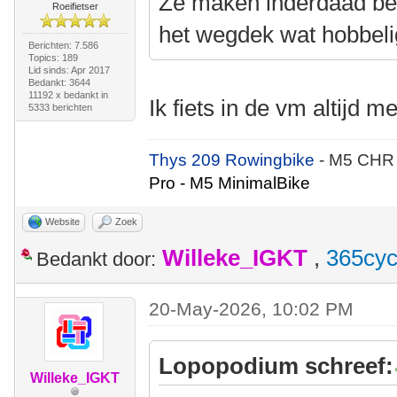
Ze maken inderdaad bes
Roeifietser
het wegdek wat hobbelig
Berichten: 7.586
Topics: 189
Lid sinds: Apr 2017
Bedankt: 3644
11192 x bedankt in
Ik fiets in de vm altijd m
5333 berichten
Thys 209 Rowingbike
- M5 CHR
Pro - M5 MinimalBike
Website
Zoek
Willeke_IGKT
,
365cyc
Bedankt door:
20-May-2026, 10:02 PM
Lopopodium schreef:
Willeke_IGKT