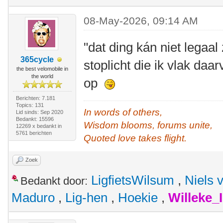
08-May-2026, 09:14 AM
"dat ding kán niet legaal 
365cycle
stoplicht die ik vlak daa
the best velomobile in
the world
op
Berichten: 7.181
Topics: 131
In words of others,
Lid sinds: Sep 2020
Bedankt: 15596
Wisdom blooms, forums unite,
12269 x bedankt in
5761 berichten
Quoted love takes flight.
Zoek
LigfietsWilsum
,
Niels 
Bedankt door:
Maduro
,
Lig-hen
,
Hoekie
,
Willeke_