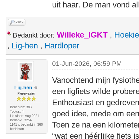
uit haar. De man vond al
Zoek
Willeke_IGKT
,
Hoekie
Bedankt door:
,
Lig-hen
,
Hardloper
01-Jun-2026, 06:59 PM
Vanochtend mijn fysioth
Lig-hen
een ligfiets wilde prober
Pierewaaier
Enthousiast en gedreven 
Berichten: 383
goed idee, mede om eens 
Topics: 4
Lid sinds: Aug 2021
Bedankt: 3254
Toen ze na een kilomete
1141 x bedankt in 360
berichten
“wat een héérlijke fiets is