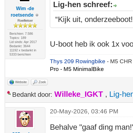
Lig-hen schreef:
Wim -de
roetsende
“Kijk uit, onderzeeboot!
Roeifietser
Berichten: 7.586
Topics: 189
U-boot heb ik ook 1x vo
Lid sinds: Apr 2017
Bedankt: 3644
11192 x bedankt in
5333 berichten
Thys 209 Rowingbike
- M5 CHR
Pro - M5 MinimalBike
Website
Zoek
Willeke_IGKT
,
Lig-he
Bedankt door:
20-May-2026, 03:46 PM
Behalve "gaaf ding man!