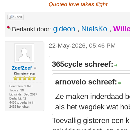
Quoted love takes flight.
Zoek
gideon
,
NielsKo
,
Will
Bedankt door:
22-May-2026, 05:46 PM
365cycle schreef:
ZoefZoef
Kilometervreter
arnovelo schreef:
Berichten: 2.878
Topics: 30
Ze maken inderdaad be
Lid sinds: Dec 2017
Bedankt: 42
4456 x bedankt in
als het wegdek wat hob
2452 berichten
Toevallig gisteren een 