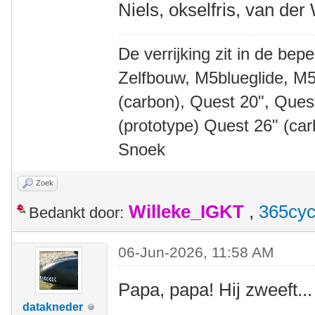
Niels, okselfris, van der
De verrijking zit in de bep
Zelfbouw, M5blueglide, M5
(carbon), Quest 20", Que
(prototype) Quest 26" (ca
Snoek
Zoek
Willeke_IGKT
,
365cyc
Bedankt door:
06-Jun-2026, 11:58 AM
Papa, papa! Hij zweeft...
datakneder