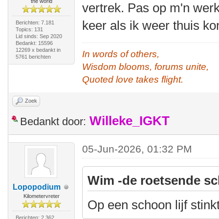
the world
vertrek. Pas op m'n wer
keer als ik weer thuis k
Berichten: 7.181
Topics: 131
Lid sinds: Sep 2020
Bedankt: 15596
12269 x bedankt in
In words of others,
5761 berichten
Wisdom blooms, forums unite,
Quoted love takes flight.
Zoek
Willeke_IGKT
Bedankt door:
05-Jun-2026, 01:32 PM
Wim -de roetsende sc
Lopopodium
Kilometervreter
Op een schoon lijf stink
Berichten: 2.362