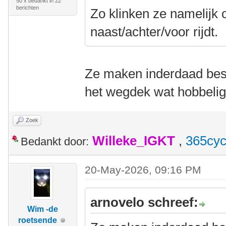
50 x bedankt in 22
berichten
Zo klinken ze namelijk o
naast/achter/voor rijdt.
Ze maken inderdaad best
het wegdek wat hobbelig 
Zoek
Willeke_IGKT
,
365cyc
Bedankt door:
20-May-2026, 09:16 PM
arnovelo schreef:
Wim -de
roetsende