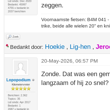
Lid sinds: Dec 2020
zeggen.
Bedankt: 45997
4755 x bedankt in
2037 berichten
Voornaamste fietsen: B4M 041 -
trike, beide alle wielen 20" en kn
Zoek
Hoekie
,
Lig-hen
,
Jero
Bedankt door:
20-May-2026, 06:57 PM
Zonde. Dat was een gemi
Lopopodium
langzaam of hij zo snel?
Kilometervreter
Berichten: 2.362
Topics: 35
Lid sinds: Apr 2017
Bedankt: 1
2087 x bedankt in