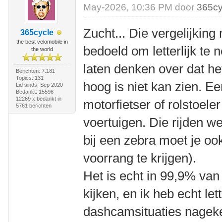
May-2026, 10:36 PM door
365cy
Zucht... Die vergelijking
365cycle
the best velomobile in
bedoeld om letterlijk t
the world
laten denken over dat het 
Berichten: 7.181
Topics: 131
hoog is niet kan zien. E
Lid sinds: Sep 2020
Bedankt: 15596
12269 x bedankt in
motorfietser of rolstoele
5761 berichten
voertuigen. Die rijden we
bij een zebra moet je oo
voorrang te krijgen).
Het is echt in 99,9% van
kijken, en ik heb echt lett
dashcamsituaties nageke