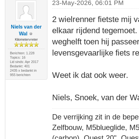
23-May-2026, 06:01 PM
2 wielrenner fietste mij
Niels van der
elkaar rijdend tegemoet.
Wal
weghelft toen hij passeer
Kilometervreter
levensgevaarlijke fiets r
Berichten: 1.228
Topics: 16
Lid sinds: Apr 2017
Bedankt: 401
2435 x bedankt in
Weet ik dat ook weer.
955 berichten
Niels, Snoek, van der W
De verrijking zit in de bep
Zelfbouw, M5blueglide, M5
(carbon), Quest 20", Que