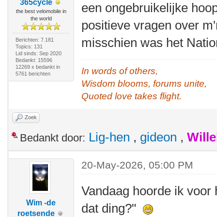
365cycle
een ongebruikelijke hoo
the best velomobile in
the world
positieve vragen over m'n
misschien was het Nati
Berichten: 7.181
Topics: 131
Lid sinds: Sep 2020
Bedankt: 15596
12269 x bedankt in
In words of others,
5761 berichten
Wisdom blooms, forums unite,
Quoted love takes flight.
Zoek
Lig-hen
,
gideon
,
Will
Bedankt door:
20-May-2026, 05:00 PM
Vandaag hoorde ik voor he
Wim -de
dat ding?"
roetsende