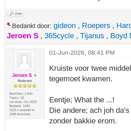
Zoek
gideon
,
Roepers
,
Har
Bedankt door:
Jeroen S
,
365cycle
,
Tijanus
,
Boyd 
01-Jun-2026, 08:41 PM
Kruiste voor twee midde
Jeroen S
tegemoet kwamen.
Moderator
Berichten: 2.643
Eentje; What the ...!
Topics: 16
Lid sinds: Oct 2020
Bedankt: 1430
Die andere; ach joh da'
5225 x bedankt in
2486 berichten
zonder bakkie erom.