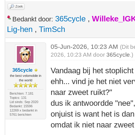
Zoek
365cycle
,
Willeke_IG
Bedankt door:
Lig-hen
,
TimSch
05-Jun-2026, 10:23 AM
(Dit b
2026, 10:23 AM door
365cycle
.)
Vandaag bij het stoplich
365cycle
the best velomobile in
ehh... vind je het niet v
the world
naar zweet ruikt?"
Berichten: 7.181
Topics: 131
dus ik antwoordde "nee",
Lid sinds: Sep 2020
Bedankt: 15596
12269 x bedankt in
onjuist is want het is da
5761 berichten
omdat ik niet naar zweet