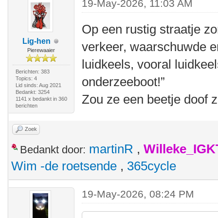
19-May-2026, 11:03 AM
Op een rustig straatje z
Lig-hen
verkeer, waarschuwde e
Pierewaaier
luidkeels, vooral luidkeels
Berichten: 383
onderzeeboot!”
Topics: 4
Lid sinds: Aug 2021
Bedankt: 3254
Zou ze een beetje doof 
1141 x bedankt in 360
berichten
Zoek
martinR
,
Willeke_IGK
Bedankt door:
Wim -de roetsende
,
365cycle
19-May-2026, 08:24 PM