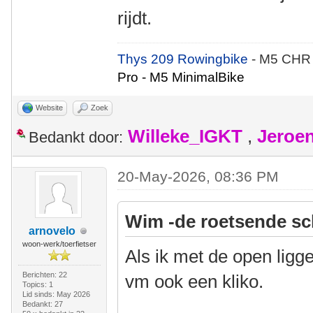
rijdt.
Thys 209 Rowingbike
- M5 CHR
Pro - M5 MinimalBike
Website
Zoek
Willeke_IGKT
,
Jeroe
Bedankt door:
20-May-2026, 08:36 PM
Wim -de roetsende sc
arnovelo
woon-werk/toerfietser
Als ik met de open ligg
Berichten: 22
vm ook een kliko.
Topics: 1
Lid sinds: May 2026
Bedankt: 27