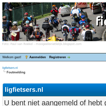
Welkom gast!
Aanmelden
Registreren
ligfietsers.nl
Foutmelding
ligfietsers.nl
U bent niet aangemeld of hebt