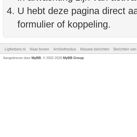
U hebt deze pagina direct a
formulier of koppeling.
Ligfietsers.nl
Naar boven
Archiefmodus
Nieuwe berichten
Berichten va
Aangedreven door
MyBB
, © 2002-2026
MyBB Group
.