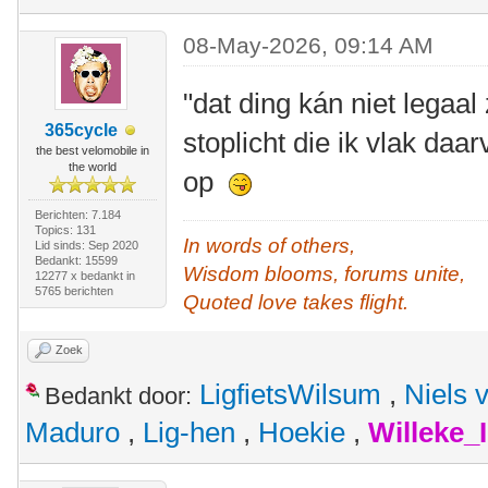
08-May-2026, 09:14 AM
"dat ding kán niet legaal 
365cycle
stoplicht die ik vlak daa
the best velomobile in
the world
op
Berichten: 7.184
Topics: 131
In words of others,
Lid sinds: Sep 2020
Bedankt: 15599
Wisdom blooms, forums unite,
12277 x bedankt in
5765 berichten
Quoted love takes flight.
Zoek
LigfietsWilsum
,
Niels 
Bedankt door:
Maduro
,
Lig-hen
,
Hoekie
,
Willeke_