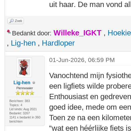
uit haar. De man vond al
Zoek
Willeke_IGKT
,
Hoekie
Bedankt door:
,
Lig-hen
,
Hardloper
01-Jun-2026, 06:59 PM
Vanochtend mijn fysioth
Lig-hen
een ligfiets wilde prober
Pierewaaier
Enthousiast en gedreven 
Berichten: 383
goed idee, mede om eens 
Topics: 4
Lid sinds: Aug 2021
Bedankt: 3267
Toen ze na een kilomete
1141 x bedankt in 360
berichten
“wat een héérlijke fiets is