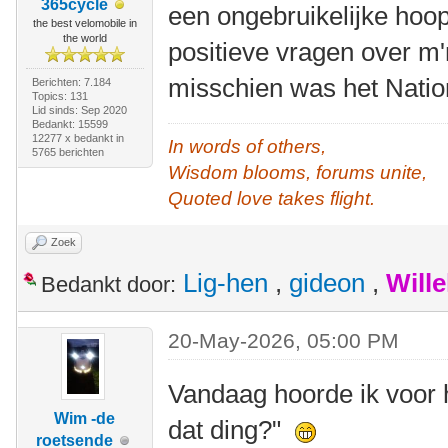
365cycle
een ongebruikelijke hoo
the best velomobile in
the world
positieve vragen over m'n
misschien was het Nati
Berichten: 7.184
Topics: 131
Lid sinds: Sep 2020
Bedankt: 15599
12277 x bedankt in
In words of others,
5765 berichten
Wisdom blooms, forums unite,
Quoted love takes flight.
Zoek
Lig-hen
,
gideon
,
Will
Bedankt door:
20-May-2026, 05:00 PM
Vandaag hoorde ik voor he
Wim -de
dat ding?"
roetsende