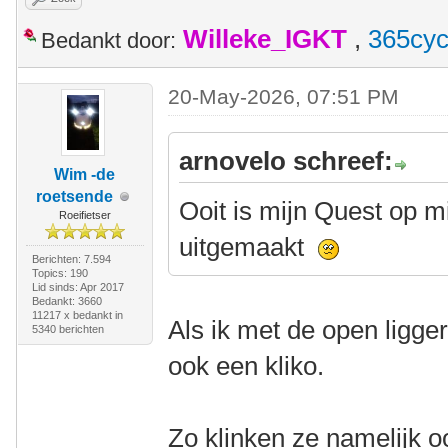
Willeke_IGKT
,
365cyc
Bedankt door:
20-May-2026, 07:51 PM
arnovelo schreef:
Wim -de
roetsende
Ooit is mijn Quest op mi
Roeifietser
uitgemaakt
Berichten: 7.594
Topics: 190
Lid sinds: Apr 2017
Bedankt: 3660
11217 x bedankt in
Als ik met de open ligge
5340 berichten
ook een kliko.
Zo klinken ze namelijk oo