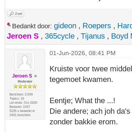
Zoek
gideon
,
Roepers
,
Har
Bedankt door:
Jeroen S
,
365cycle
,
Tijanus
,
Boyd 
01-Jun-2026, 08:41 PM
Kruiste voor twee midde
Jeroen S
tegemoet kwamen.
Moderator
Berichten: 2.649
Eentje; What the ...!
Topics: 16
Lid sinds: Oct 2020
Bedankt: 1437
Die andere; ach joh da'
5235 x bedankt in
2491 berichten
zonder bakkie erom.