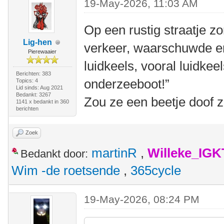
19-May-2026, 11:03 AM
Op een rustig straatje z
Lig-hen
verkeer, waarschuwde e
Pierewaaier
luidkeels, vooral luidkeels
Berichten: 383
onderzeeboot!”
Topics: 4
Lid sinds: Aug 2021
Bedankt: 3267
Zou ze een beetje doof 
1141 x bedankt in 360
berichten
Zoek
martinR
,
Willeke_IGK
Bedankt door:
Wim -de roetsende
,
365cycle
19-May-2026, 08:24 PM