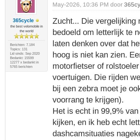
May-2026, 10:36 PM door
365cy
Zucht... Die vergelijking
365cycle
the best velomobile in
bedoeld om letterlijk t
the world
laten denken over dat het 
Berichten: 7.184
Topics: 131
hoog is niet kan zien. E
Lid sinds: Sep 2020
Bedankt: 15599
12277 x bedankt in
motorfietser of rolstoele
5765 berichten
voertuigen. Die rijden we
bij een zebra moet je oo
voorrang te krijgen).
Het is echt in 99,9% van
kijken, en ik heb echt lett
dashcamsituaties nageke