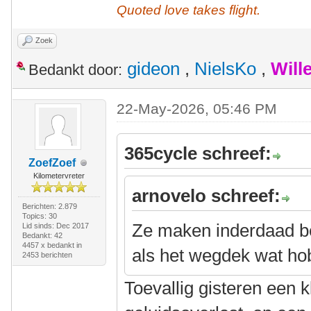
Quoted love takes flight.
Zoek
gideon
,
NielsKo
,
Will
Bedankt door:
22-May-2026, 05:46 PM
365cycle schreef:
ZoefZoef
Kilometervreter
arnovelo schreef:
Berichten: 2.879
Topics: 30
Ze maken inderdaad be
Lid sinds: Dec 2017
Bedankt: 42
4457 x bedankt in
als het wegdek wat hob
2453 berichten
Toevallig gisteren een 