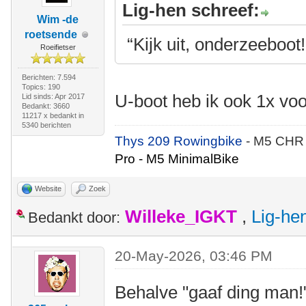
Lig-hen schreef:
Wim -de
roetsende
“Kijk uit, onderzeeboot!
Roeifietser
Berichten: 7.594
Topics: 190
U-boot heb ik ook 1x vo
Lid sinds: Apr 2017
Bedankt: 3660
11217 x bedankt in
5340 berichten
Thys 209 Rowingbike
- M5 CHR
Pro - M5 MinimalBike
Website
Zoek
Willeke_IGKT
,
Lig-he
Bedankt door:
20-May-2026, 03:46 PM
Behalve "gaaf ding man!