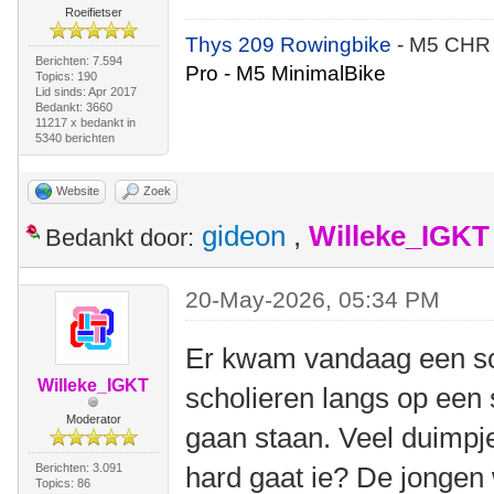
Roeifietser
Thys 209 Rowingbike
- M5 CHR
Berichten: 7.594
Pro - M5 MinimalBike
Topics: 190
Lid sinds: Apr 2017
Bedankt: 3660
11217 x bedankt in
5340 berichten
Website
Zoek
gideon
,
Willeke_IGKT
Bedankt door:
20-May-2026, 05:34 PM
Er kwam vandaag een sc
Willeke_IGKT
scholieren langs op een 
Moderator
gaan staan. Veel duimpje
Berichten: 3.091
hard gaat ie? De jongen
Topics: 86