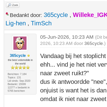
Zoek
365cycle
,
Willeke_IG
Bedankt door:
Lig-hen
,
TimSch
05-Jun-2026, 10:23 AM
(Dit b
2026, 10:23 AM door
365cycle
.)
Vandaag bij het stoplich
365cycle
the best velomobile in
ehh... vind je het niet v
the world
naar zweet ruikt?"
Berichten: 7.184
Topics: 131
dus ik antwoordde "nee",
Lid sinds: Sep 2020
Bedankt: 15599
12277 x bedankt in
onjuist is want het is da
5765 berichten
omdat ik niet naar zweet