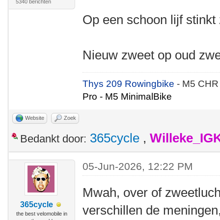
5340 berichten
Op een schoon lijf stinkt
Nieuw zweet op oud zweet
Thys 209 Rowingbike
- M5 CHR
Pro - M5 MinimalBike
Website
Zoek
365cycle
,
Willeke_IG
Bedankt door:
05-Jun-2026, 12:22 PM
Mwah, over of zweetlucht
365cycle
verschillen de meningen
the best velomobile in