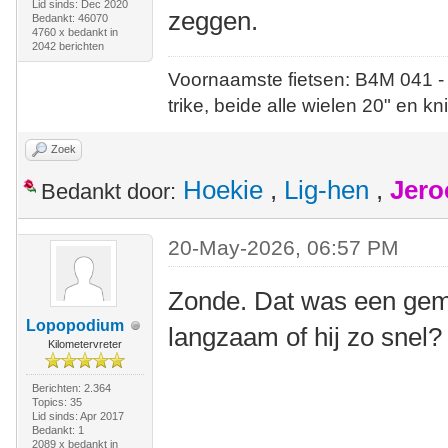
Lid sinds: Dec 2020
zeggen.
Bedankt: 46070
4760 x bedankt in
2042 berichten
Voornaamste fietsen: B4M 041 -
trike, beide alle wielen 20" en kn
Zoek
Hoekie
,
Lig-hen
,
Jero
Bedankt door:
20-May-2026, 06:57 PM
Zonde. Dat was een gemi
Lopopodium
langzaam of hij zo snel?
Kilometervreter
Berichten: 2.364
Topics: 35
Lid sinds: Apr 2017
Bedankt: 1
2089 x bedankt in