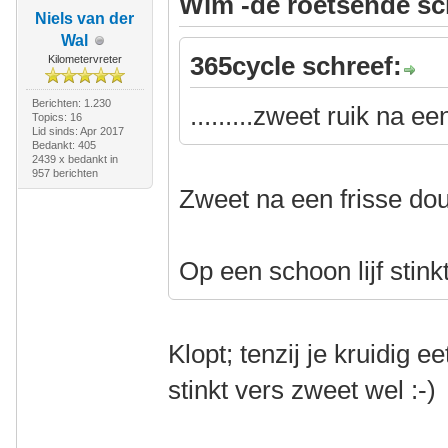
Wim -de roetsende sc
Niels van der
Wal
365cycle schreef:
Kilometervreter
Berichten: 1.230
.........zweet ruik na e
Topics: 16
Lid sinds: Apr 2017
Bedankt: 405
2439 x bedankt in
957 berichten
Zweet na een frisse dou
Op een schoon lijf stink
Klopt; tenzij je kruidig e
stinkt vers zweet wel :-)