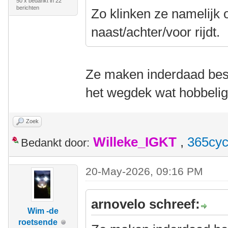
50 x bedankt in 22
berichten
Zo klinken ze namelijk o
naast/achter/voor rijdt.
Ze maken inderdaad best
het wegdek wat hobbelig 
Zoek
Willeke_IGKT
,
365cyc
Bedankt door:
20-May-2026, 09:16 PM
arnovelo schreef:
Wim -de
roetsende