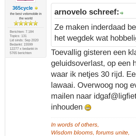
365cycle
arnovelo schreef:
the best velomobile in
the world
Ze maken inderdaad bes
Berichten: 7.184
het wegdek wat hobbelig
Topics: 131
Lid sinds: Sep 2020
Bedankt: 15599
12277 x bedankt in
Toevallig gisteren een k
5765 berichten
geluidsoverlast, op een h
waar ik netjes 30 rijd. 
lawaai. Overwoog nog ev
mailen naar idgaf@ligfie
inhouden
In words of others,
Wisdom blooms, forums unite,