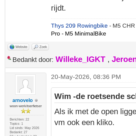
rijdt.
Thys 209 Rowingbike
- M5 CHR
Pro - M5 MinimalBike
Website
Zoek
Willeke_IGKT
,
Jeroe
Bedankt door:
20-May-2026, 08:36 PM
Wim -de roetsende sc
arnovelo
woon-werk/toerfietser
Als ik met de open ligg
Berichten: 22
vm ook een kliko.
Topics: 1
Lid sinds: May 2026
Bedankt: 27