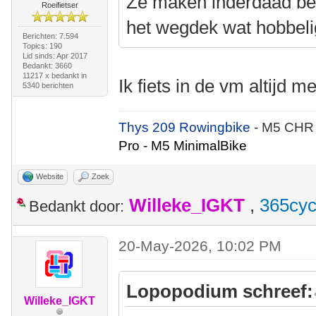
Ze maken inderdaad bes
Roeifietser
het wegdek wat hobbelig
Berichten: 7.594
Topics: 190
Lid sinds: Apr 2017
Bedankt: 3660
11217 x bedankt in
Ik fiets in de vm altijd m
5340 berichten
Thys 209 Rowingbike
- M5 CHR
Pro - M5 MinimalBike
Website
Zoek
Willeke_IGKT
,
365cyc
Bedankt door:
20-May-2026, 10:02 PM
Lopopodium schreef:
Willeke_IGKT