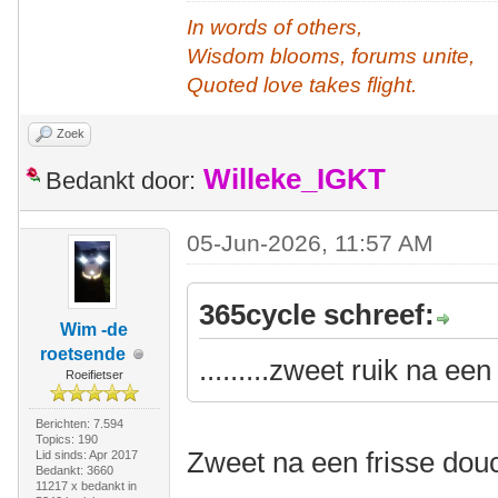
In words of others,
Wisdom blooms, forums unite,
Quoted love takes flight.
Zoek
Willeke_IGKT
Bedankt door:
05-Jun-2026, 11:57 AM
365cycle schreef:
Wim -de
roetsende
.........zweet ruik na ee
Roeifietser
Berichten: 7.594
Topics: 190
Zweet na een frisse douc
Lid sinds: Apr 2017
Bedankt: 3660
11217 x bedankt in