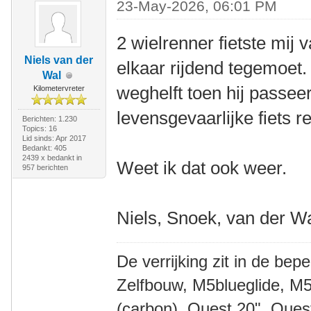
23-May-2026, 06:01 PM
2 wielrenner fietste mij
Niels van der
elkaar rijdend tegemoet.
Wal
weghelft toen hij passeer
Kilometervreter
levensgevaarlijke fiets r
Berichten: 1.230
Topics: 16
Lid sinds: Apr 2017
Bedankt: 405
2439 x bedankt in
Weet ik dat ook weer.
957 berichten
Niels, Snoek, van der W
De verrijking zit in de bep
Zelfbouw, M5blueglide, M5
(carbon), Quest 20", Que