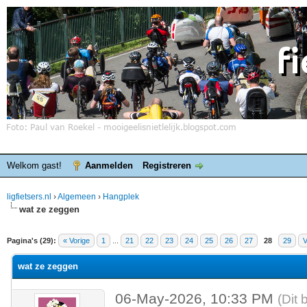
Welkom gast!
Aanmelden
Registreren
ligfietsers.nl
›
Algemeen
›
Hangplek
wat ze zeggen
elde waardering is 0
Pagina's (29):
« Vorige
1
...
21
22
23
24
25
26
27
28
29
V
wat ze zeggen
06-May-2026, 10:33 PM
(Dit 