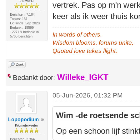
the world
vertrek. Pas op m'n wer
keer als ik weer thuis k
Berichten: 7.184
Topics: 131
Lid sinds: Sep 2020
Bedankt: 15599
12277 x bedankt in
In words of others,
5765 berichten
Wisdom blooms, forums unite,
Quoted love takes flight.
Zoek
Willeke_IGKT
Bedankt door:
05-Jun-2026, 01:32 PM
Wim -de roetsende sc
Lopopodium
Kilometervreter
Op een schoon lijf stink
Berichten: 2.364