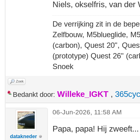
Niels, okselfris, van der
De verrijking zit in de bep
Zelfbouw, M5blueglide, M5
(carbon), Quest 20", Que
(prototype) Quest 26" (ca
Snoek
Zoek
Willeke_IGKT
,
365cyc
Bedankt door:
06-Jun-2026, 11:58 AM
Papa, papa! Hij zweeft...
datakneder