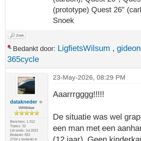
(prototype) Quest 26" (ca
Snoek
Zoek
LigfietsWilsum
,
gideon
Bedankt door:
365cycle
23-May-2026, 08:29 PM
Aaarrrgggg!!!!!
datakneder
WAWelaar
De situatie was wel grap
Berichten: 1.312
een man met een aanhan
Topics: 32
Lid sinds: Jul 2021
Bedankt: 852
(12 jaar). Geen kinderk
2734 x bedankt in