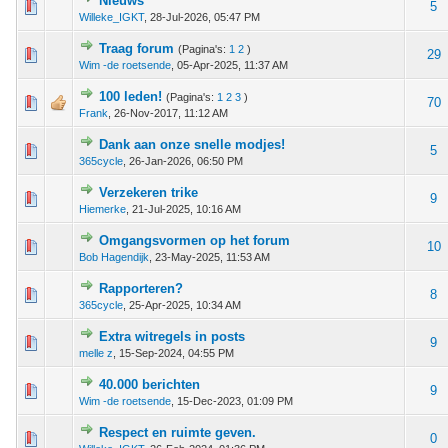
Nieuws
 - 0 van 5 gemiddeld
1
2
3
4
5
5
Willeke_IGKT
,
28-Jul-2026, 05:47 PM
Traag forum
(Pagina's:
1
2
)
 - 0 van 5 gemiddeld
1
2
3
4
5
29
Wim -de roetsende
,
05-Apr-2025, 11:37 AM
100 leden!
(Pagina's:
1
2
3
)
 - 0 van 5 gemiddeld
1
2
3
4
5
70
Frank
,
26-Nov-2017, 11:12 AM
Dank aan onze snelle modjes!
 - 0 van 5 gemiddeld
1
2
3
4
5
5
365cycle
,
26-Jan-2026, 06:50 PM
Verzekeren trike
 - 0 van 5 gemiddeld
1
2
3
4
5
9
Hiemerke
,
21-Jul-2025, 10:16 AM
Omgangsvormen op het forum
 - 0 van 5 gemiddeld
1
2
3
4
5
10
Bob Hagendijk
,
23-May-2025, 11:53 AM
Rapporteren?
 - 0 van 5 gemiddeld
1
2
3
4
5
8
365cycle
,
25-Apr-2025, 10:34 AM
Extra witregels in posts
 - 0 van 5 gemiddeld
1
2
3
4
5
9
melle z
,
15-Sep-2024, 04:55 PM
40.000 berichten
 - 0 van 5 gemiddeld
1
2
3
4
5
9
Wim -de roetsende
,
15-Dec-2023, 01:09 PM
Respect en ruimte geven.
 - 0 van 5 gemiddeld
1
2
3
4
5
0