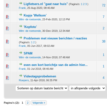
Ligfietsers.nl "gaat naar huis"
(Pagina's:
1
2
3
)
 - 0 van 5 gemiddeld
1
2
3
4
5
72
Frank
,
25-Aug-2020, 08:40 AM
Kopje 'Welkom'
 - 0 van 5 gemiddeld
1
2
3
4
5
7
Wim -de roetsende
,
23-Feb-2020, 12:13 PM
'Kopfoto'
 - 0 van 5 gemiddeld
1
2
3
4
5
2
Wim -de roetsende
,
30-Dec-2019, 12:34 AM
Problemen met nieuwe berichten / reacties
 - 0 van 5 gemiddeld
1
2
3
4
5
38
(Pagina's:
1
2
)
Frank
,
05-Jun-2017, 08:02 AM
SPAM
 - 0 van 5 gemiddeld
1
2
3
4
5
1
Wim -de roetsende
,
14-Nov-2018, 07:48 AM
even een kort berichtje van de admin hier...
 - 0 van 5 gemiddeld
1
2
3
4
5
1
Frank
,
01-Jul-2018, 08:46 AM
Videotagsprobelemen
 - 0 van 5 gemiddeld
1
2
3
4
5
4
Roepers
,
11-Apr-2018, 06:35 PM
Pagina's (2):
1
2
Volgende »