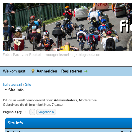
Welkom gast!
Aanmelden
Registreren
ligfietsers.nl
›
Site
Site info
Dit forum wordt gemodereerd door:
Administrators, Moderators
Gebruikers die dit forum bekijken: 7 gasten
Pagina's (2):
1
2
Volgende »
Site info