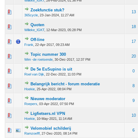
Willeke_IGKT
,
26-Feb-2024, 01:36 PM
Zoekfunctie stuk?
 - 0 van 5 gemiddeld
1
2
3
4
5
13
365cycle
,
23-Jan-2024, 11:27 AM
Quoten
 - 0 van 5 gemiddeld
1
2
3
4
5
18
Willeke_IGKT
,
12-Mar-2023, 05:28 PM
Off-line
 - 0 van 5 gemiddeld
1
2
3
4
5
17
Frank
,
22-Apr-2017, 09:23 AM
Topic nummer 300
 - 0 van 5 gemiddeld
1
2
3
4
5
20
Wim -de roetsende
,
30-Dec-2017, 12:37 PM
De 5e EuSupino is uit
 - 0 van 5 gemiddeld
1
2
3
4
5
0
Roel van Dijk
,
22-Dec-2022, 11:03 PM
Belangrijk bericht - forum moderatie
 - 0 van 5 gemiddeld
1
2
3
4
5
8
Hoekie
,
25-Apr-2022, 08:04 PM
Nieuwe moderator
 - 0 van 5 gemiddeld
1
2
3
4
5
9
Roepers
,
03-Apr-2022, 07:50 PM
Ligfietsers.nl VPN
 - 0 van 5 gemiddeld
1
2
3
4
5
10
Hoekie
,
10-May-2021, 11:14 AM
Velomobiel schilderij
 - 0 van 5 gemiddeld
1
2
3
4
5
6
Ramzoefff
,
27-Dec-2020, 08:14 PM