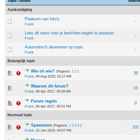
Topic
/
Auteur
Reacti
Aankondiging
Plaatsen van foto's
-
Frank
Lees dit eerst voor je berichten begint te plaatsen
-
Frank
Automatisch abonneren op topic
-
Frank
Belangrijk topic
Wie oh wie?
(Pagina's:
1
2
)
 - 0 van 5 gemiddeld
1
2
3
4
5
39
Frank
,
04-Aug-2020, 02:17 AM
Waarom dit forum?
 - 0 van 5 gemiddeld
1
2
3
4
5
10
Frank
,
08-Apr-2017, 06:58 AM
Forum regels
m - 1 van 5 gemiddeld
1
2
3
4
5
0
Frank
,
05-Apr-2017, 06:51 PM
Normaal topic
Spammers
(Pagina's:
1
2
3
4
)
 - 0 van 5 gemiddeld
1
2
3
4
5
102
Frank
,
22-Jan-2019, 04:07 PM