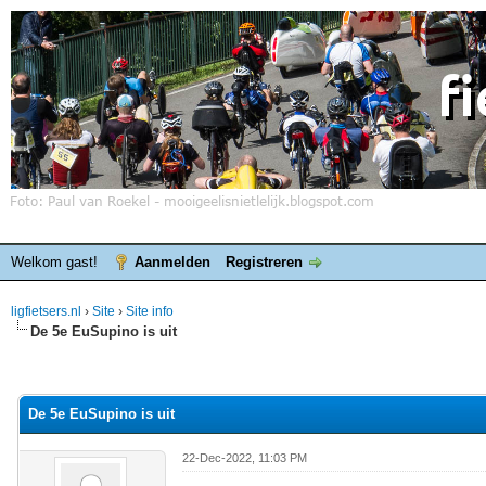
Welkom gast!
Aanmelden
Registreren
ligfietsers.nl
›
Site
›
Site info
De 5e EuSupino is uit
elde waardering is 0
De 5e EuSupino is uit
22-Dec-2022, 11:03 PM