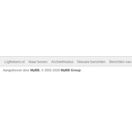
Ligfietsers.nl
Naar boven
Archiefmodus
Nieuwe berichten
Berichten va
Aangedreven door
MyBB
, © 2002-2026
MyBB Group
.