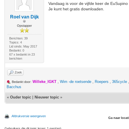
Vandaag is voor de vijfde keer de EuSupino
Je kunt het gratis downloaden.
Roel van Dijk
Opstapper
Berichten: 39
Topics: 4
Lid sinds: May 2017
Bedankt: 0
67 x bedankt in 23
berichten
Zoek
Willeke_IGKT
,
Wim -de roetsende
,
Roepers
,
365cycle
Bedankt door:
Bacchus
«
Ouder topic
|
Nieuwer topic
»
Afdrukversie weergeven
Ga naar locat
Gebruikers die dit topic lezen: 1 gast(en)