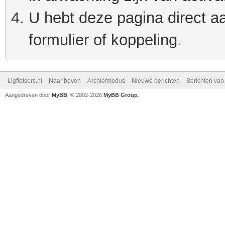
U hebt deze pagina direct a
formulier of koppeling.
Ligfietsers.nl
Naar boven
Archiefmodus
Nieuwe berichten
Berichten va
Aangedreven door
MyBB
, © 2002-2026
MyBB Group
.