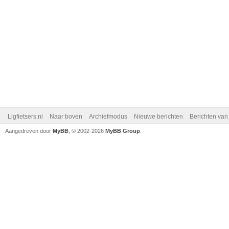
Ligfietsers.nl
Naar boven
Archiefmodus
Nieuwe berichten
Berichten va
Aangedreven door
MyBB
, © 2002-2026
MyBB Group
.