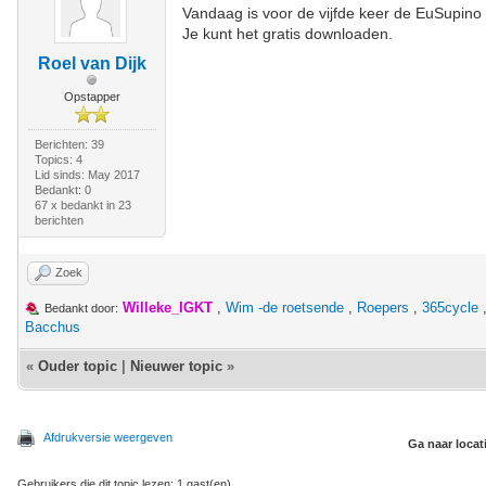
Vandaag is voor de vijfde keer de EuSupino
Je kunt het gratis downloaden.
Roel van Dijk
Opstapper
Berichten: 39
Topics: 4
Lid sinds: May 2017
Bedankt: 0
67 x bedankt in 23
berichten
Zoek
Willeke_IGKT
,
Wim -de roetsende
,
Roepers
,
365cycle
Bedankt door:
Bacchus
«
Ouder topic
|
Nieuwer topic
»
Afdrukversie weergeven
Ga naar locat
Gebruikers die dit topic lezen: 1 gast(en)