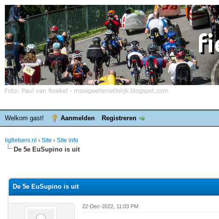
Welkom gast!
Aanmelden
Registreren
ligfietsers.nl
›
Site
›
Site info
De 5e EuSupino is uit
elde waardering is 0
De 5e EuSupino is uit
22-Dec-2022, 11:03 PM