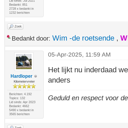
Lid sinds: Jul 2021
Bedankt: 851
2728 x bedankt in
1232 berichten
Zoek
Wim -de roetsende
,
W
Bedankt door:
05-Apr-2025, 11:59 AM
Het lijkt nu inderdaad w
Hardloper
anders
Kilometervreter
Berichten: 4.192
Geduld en respect voor d
Topics: 132
Lid sinds: Apr 2023
Bedankt: 4662
5490 x bedankt in
3565 berichten
Zoek