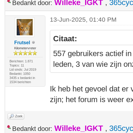
Willeke_IGKT
,
365cyc
Bedankt door:
13-Jun-2025, 01:40 PM
Citaat:
Frutsel
Kilometervreter
557 gebruikers actief i
Berichten: 1.871
leden, 3 van wie zijn on
Topics: 11
Lid sinds: Jul 2019
Bedankt: 1050
3435 x bedankt in
1534 berichten
Ik heb het gevoel dat er
zijn; het forum is weer ex
Zoek
Willeke_IGKT
,
365cyc
Bedankt door: