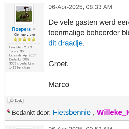
06-Apr-2025, 08:33 AM
De vele gasten werd ee
Roepers
toenmalige beheerder bl
Kilometervreter
dit draadje
.
Berichten: 2.883
Topics: 90
Lid sinds: Apr 2017
Bedankt: 3087
Groet,
3333 x bedankt in
1413 berichten
Marco
Zoek
Fietsbennie
,
Willeke_
Bedankt door:
06-Apr-2025, 09:52 AM