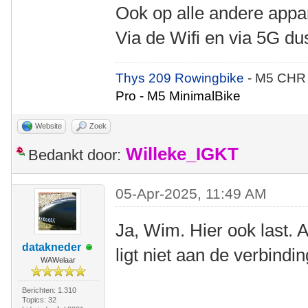
Ook op alle andere appara
Via de Wifi en via 5G du
Thys 209 Rowingbike
- M5 CHR
Pro - M5 MinimalBike
Website
Zoek
Willeke_IGKT
Bedankt door:
05-Apr-2025, 11:49 AM
Ja, Wim. Hier ook last. 
datakneder
ligt niet aan de verbindin
WAWelaar
Berichten: 1.310
Topics: 32