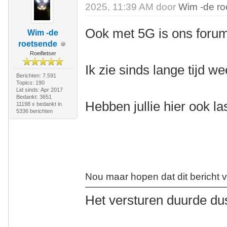
2025, 11:39 AM door
Wim -de r
Ook met 5G is ons forum 
Wim -de
roetsende
Roeifietser
Ik zie sinds lange tijd we
Berichten: 7.591
Topics: 190
Lid sinds: Apr 2017
Bedankt: 3651
Hebben jullie hier ook la
11198 x bedankt in
5336 berichten
Nou maar hopen dat dit berich
Het versturen duurde du