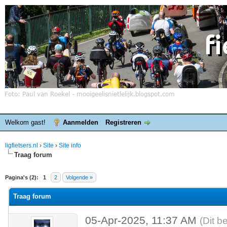
Welkom gast!
Aanmelden
Registreren
ligfietsers.nl
›
Site
›
Site info
Traag forum
elde waardering is 0
Pagina's (2):
1
2
Volgende »
Traag forum
05-Apr-2025, 11:37 AM
(Dit b