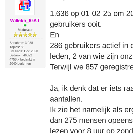
1.636 op 01-02-25 om 20
Willeke_IGKT
gebruikers ooit.
Moderator
En
Berichten: 3.088
286 gebruikers actief in
Topics: 86
Lid sinds: Dec 2020
leden, 2 van wie zijn onz
Bedankt: 46022
4758 x bedankt in
2040 berichten
Terwijl we 857 geregist
Ja, ik denk dat er iets r
aantallen.
Ik zie het namelijk als e
dan 275 mensen opeens 
lezen voor 8 uur op zon