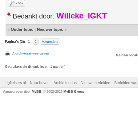
Zoek
Willeke_IGKT
Bedankt door:
«
Ouder topic
|
Nieuwer topic
»
Pagina's (2):
1
2
Volgende »
Afdrukversie weergeven
Ga naar locat
Gebruikers die dit topic lezen: 1 gast(en)
Ligfietsers.nl
Naar boven
Archiefmodus
Nieuwe berichten
Berichten va
Aangedreven door
MyBB
, © 2002-2026
MyBB Group
.