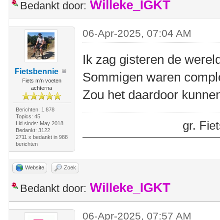
Willeke_IGKT
Bedankt door:
06-Apr-2025, 07:04 AM
Ik zag gisteren de werel
Fietsbennie
Sommigen waren complet
Fiets m'n voeten
achterna
Zou het daardoor kunn
Berichten: 1.878
Topics: 45
gr. Fi
Lid sinds: May 2018
Bedankt: 3122
2711 x bedankt in 988
berichten
Website
Zoek
Willeke_IGKT
Bedankt door:
06-Apr-2025, 07:57 AM