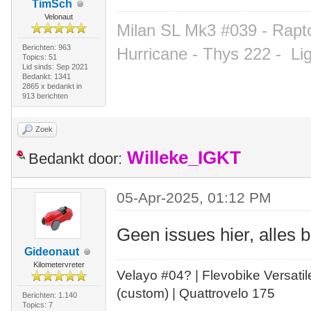
TimSch
Velonaut
Milan SL Mk3 #039 - Rapto
Berichten: 963
Hurricane - Thys 222 -
Li
Topics: 51
Lid sinds: Sep 2021
Bedankt: 1341
2865 x bedankt in
913 berichten
Zoek
Willeke_IGKT
Bedankt door:
05-Apr-2025, 01:12 PM
Geen issues hier, alles 
Gideonaut
Kilometervreter
Velayo #
0
4?
| Flevobike Versati
(custom) | Quattrovelo 175
Berichten: 1.140
Topics: 7