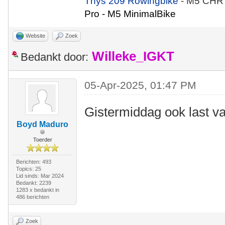
Thys 209 Rowingbike
- M5 CHR
Pro - M5 MinimalBike
Website
Zoek
Willeke_IGKT
Bedankt door:
05-Apr-2025, 01:47 PM
Gistermiddag ook last van
Boyd Maduro
Toerder
Berichten: 493
Topics: 25
Lid sinds: Mar 2024
Bedankt: 2239
1283 x bedankt in
486 berichten
Zoek