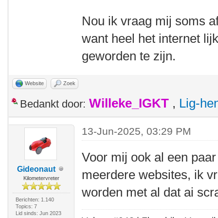
Nou ik vraag mij soms af 
want heel het internet lij
geworden te zijn.
Website
Zoek
Willeke_IGKT
,
Lig-he
Bedankt door:
13-Jun-2025, 03:29 PM
Voor mij ook al een paar
Gideonaut
meerdere websites, ik vr
Kilometervreter
worden met al dat ai scr
Berichten: 1.140
Topics: 7
Lid sinds: Jun 2023