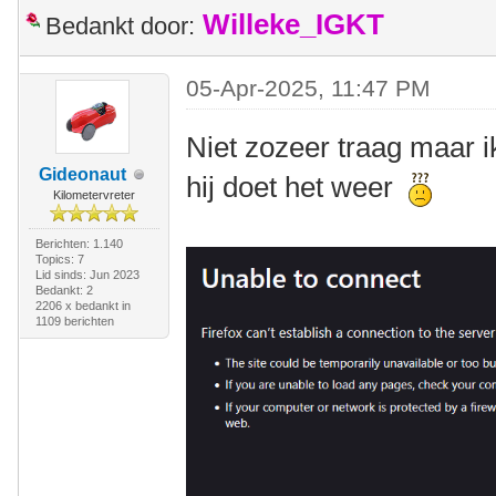
Willeke_IGKT
Bedankt door:
05-Apr-2025, 11:47 PM
Niet zozeer traag maar i
Gideonaut
hij doet het weer
Kilometervreter
Berichten: 1.140
Topics: 7
Lid sinds: Jun 2023
Bedankt: 2
2206 x bedankt in
1109 berichten