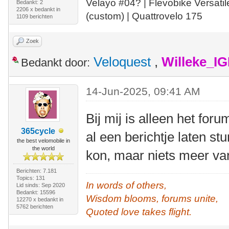
Velayo #
0
4?
| Flevobike Versati
Bedankt: 2
2206 x bedankt in
(custom) | Quattrovelo 175
1109 berichten
Zoek
Veloquest
,
Willeke_I
Bedankt door:
14-Jun-2025, 09:41 AM
Bij mij is alleen het for
365cycle
al een berichtje laten st
the best velomobile in
the world
kon, maar niets meer va
Berichten: 7.181
Topics: 131
In words of others,
Lid sinds: Sep 2020
Bedankt: 15596
Wisdom blooms, forums unite,
12270 x bedankt in
5762 berichten
Quoted love takes flight.