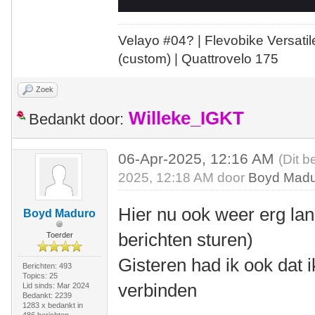
Velayo #
0
4?
| Flevobike Versati
(custom) | Quattrovelo 175
Zoek
Willeke_IGKT
Bedankt door:
06-Apr-2025, 12:16 AM
(Dit b
2025, 12:18 AM door
Boyd Mad
Hier nu ook weer erg la
Boyd Maduro
berichten sturen)
Toerder
Gisteren had ik ook dat 
Berichten: 493
Topics: 25
verbinden
Lid sinds: Mar 2024
Bedankt: 2239
1283 x bedankt in
486 berichten