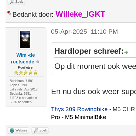
Zoek
Willeke_IGKT
Bedankt door:
05-Apr-2025, 11:10 PM
Hardloper schreef:
Wim -de
roetsende
Op dit moment ook wee
Roeifietser
Berichten: 7.591
Topics: 190
En nu dus ook weer supe
Lid sinds: Apr 2017
Bedankt: 3651
11198 x bedankt in
5336 berichten
Thys 209 Rowingbike
- M5 CHR
Pro - M5 MinimalBike
Website
Zoek