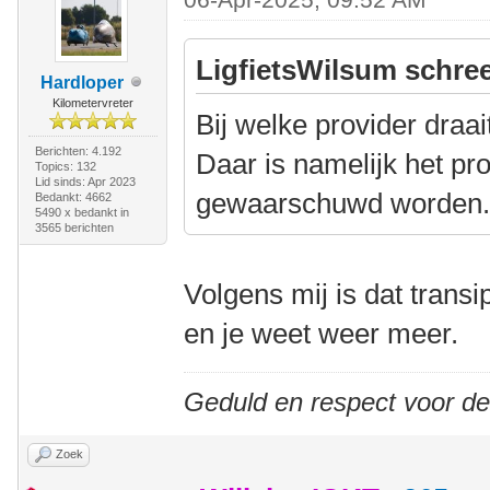
LigfietsWilsum schree
Hardloper
Kilometervreter
Bij welke provider draai
Berichten: 4.192
Daar is namelijk het p
Topics: 132
Lid sinds: Apr 2023
gewaarschuwd worden
Bedankt: 4662
5490 x bedankt in
3565 berichten
Volgens mij is dat transi
en je weet weer meer.
Geduld en respect voor d
Zoek