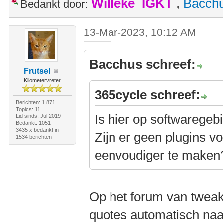
Willeke_IGKT
,
Bacch
Bedankt door:
13-Mar-2023, 10:12 AM
Bacchus schreef:
Frutsel
Kilometervreter
365cycle schreef:
Berichten: 1.871
Topics: 11
Is hier op softwaregeb
Lid sinds: Jul 2019
Bedankt: 1051
3435 x bedankt in
Zijn er geen plugins 
1534 berichten
eenvoudiger te maken
Op het forum van twea
quotes automatisch naar