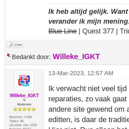
Ik heb altijd gelijk. Want
verander ik mijn mening
Blue Line
| Quest 377 | Tri
Zoek
Willeke_IGKT
Bedankt door:
13-Mar-2023, 12:57 AM
Ik verwacht niet veel tijd
Willeke_IGKT
reparaties, zo vaak gaat 
Moderator
andere site gewend om all
Berichten: 3.090
editten, is daar de traditi
Topics: 86
Lid sinds: Dec 2020