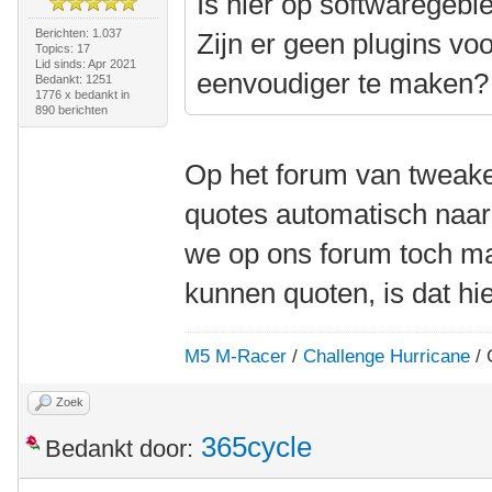
Is hier op softwaregebi
Berichten: 1.037
Zijn er geen plugins v
Topics: 17
Lid sinds: Apr 2021
eenvoudiger te maken?
Bedankt: 1251
1776 x bedankt in
890 berichten
Op het forum van tweak
quotes automatisch naar 
we op ons forum toch ma
kunnen quoten, is dat hi
M5 M-Racer
/
Challenge Hurricane
/ 
Zoek
365cycle
Bedankt door: