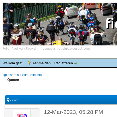
Welkom gast!
Aanmelden
Registreren
ligfietsers.nl
›
Site
›
Site info
Quoten
elde waardering is 0
Quoten
12-Mar-2023, 05:28 PM