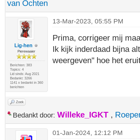
van Ochten
13-Mar-2023, 05:55 PM
Prima, corrigeer mij maar
Lig-hen
Ik kijk inderdaad bijna al
Pierewaaier
weergeven" hoe het eruit
Berichten: 383
Topics: 4
Lid sinds: Aug 2021
Bedankt: 3266
1141 x bedankt in 360
berichten
Zoek
Willeke_IGKT
,
Roepe
Bedankt door:
01-Jan-2024, 12:12 PM