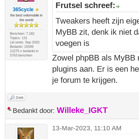
Frutsel schreef:
365cycle
the best velomobile in
Tweakers heeft zijn eige
the world
MyBB zit, denk ik niet d
Berichten: 7.182
Topics: 131
voegen is
Lid sinds: Sep 2020
Bedankt: 15599
12275 x bedankt in
Zowel phpBB als MyBB m
5763 berichten
plugins aan. Er is een h
je forum te krijgen.
Zoek
Willeke_IGKT
Bedankt door:
13-Mar-2023, 11:10 AM