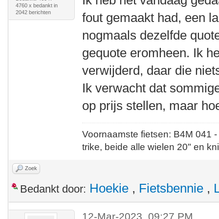
Ik heb het vandaag geda
4760 x bedankt in
2042 berichten
fout gemaakt had, een l
nogmaals dezelfde quote
gequote eromheen. Ik he
verwijderd, daar die nie
Ik verwacht dat sommige v
op prijs stellen, maar ho
Voornaamste fietsen: B4M 041 -
trike, beide alle wielen 20" en kn
Zoek
Hoekie
,
Fietsbennie
,
Bedankt door:
12-Mar-2023, 09:27 PM