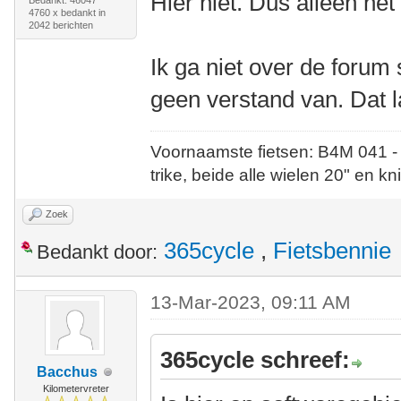
Hier niet. Dus alleen he
Bedankt: 46047
4760 x bedankt in
2042 berichten
Ik ga niet over de forum
geen verstand van. Dat l
Voornaamste fietsen: B4M 041 -
trike, beide alle wielen 20" en kn
Zoek
365cycle
,
Fietsbennie
Bedankt door:
13-Mar-2023, 09:11 AM
365cycle schreef:
Bacchus
Kilometervreter