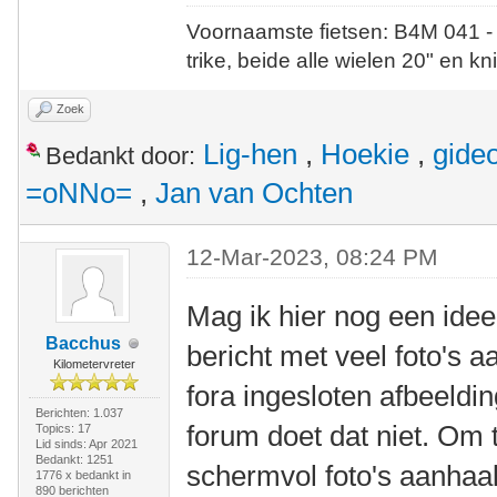
Voornaamste fietsen: B4M 041 -
trike, beide alle wielen 20" en kn
Zoek
Lig-hen
,
Hoekie
,
gide
Bedankt door:
=oNNo=
,
Jan van Ochten
12-Mar-2023, 08:24 PM
Mag ik hier nog een ide
Bacchus
bericht met veel foto's
Kilometervreter
fora ingesloten afbeeldin
Berichten: 1.037
forum doet dat niet. Om
Topics: 17
Lid sinds: Apr 2021
Bedankt: 1251
schermvol foto's aanhaalt
1776 x bedankt in
890 berichten