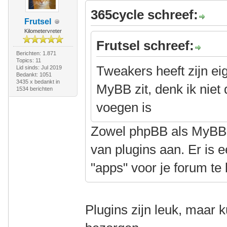
365cycle schreef:
Frutsel
Kilometervreter
Frutsel schreef:
Berichten: 1.871
Topics: 11
Tweakers heeft zijn eig
Lid sinds: Jul 2019
Bedankt: 1051
3435 x bedankt in
MyBB zit, denk ik niet 
1534 berichten
voegen is
Zowel phpBB als MyBB 
van plugins aan. Er is 
"apps" voor je forum te 
Plugins zijn leuk, maar 