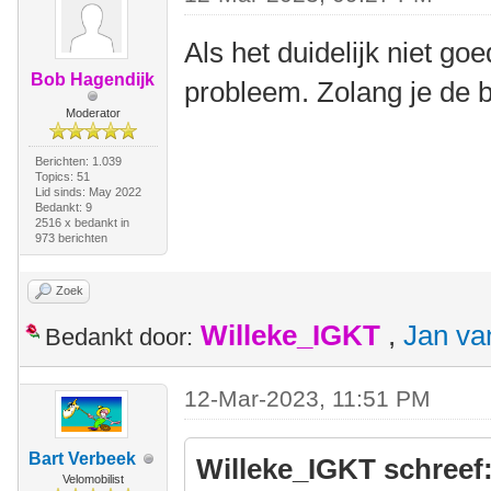
Als het duidelijk niet goe
Bob Hagendijk
probleem. Zolang je de b
Moderator
Berichten: 1.039
Topics: 51
Lid sinds: May 2022
Bedankt: 9
2516 x bedankt in
973 berichten
Zoek
Willeke_IGKT
,
Jan va
Bedankt door:
12-Mar-2023, 11:51 PM
Bart Verbeek
Willeke_IGKT schreef
Velomobilist