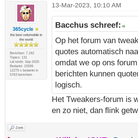
13-Mar-2023, 10:10 AM
Bacchus schreef:
365cycle
the best velomobile in
Op het forum van twea
the world
quotes automatisch naar
Berichten: 7.182
Topics: 131
omdat we op ons forum
Lid sinds: Sep 2020
Bedankt: 15599
12275 x bedankt in
berichten kunnen quoten
5763 berichten
logisch.
Het Tweakers-forum is wa
en zo niet, dan flink ge
Zoek