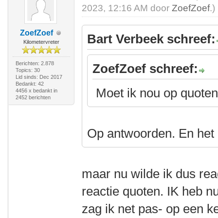
2023, 12:16 AM door
ZoefZoef
.)
ZoefZoef
Bart Verbeek schreef:
Kilometervreter
Berichten: 2.878
ZoefZoef schreef:
Topics: 30
Lid sinds: Dec 2017
Bedankt: 42
Moet ik nou op quoten
4456 x bedankt in
2452 berichten
Op antwoorden. En het 
maar nu wilde ik dus rea
reactie quoten. IK heb n
zag ik net pas- op een k