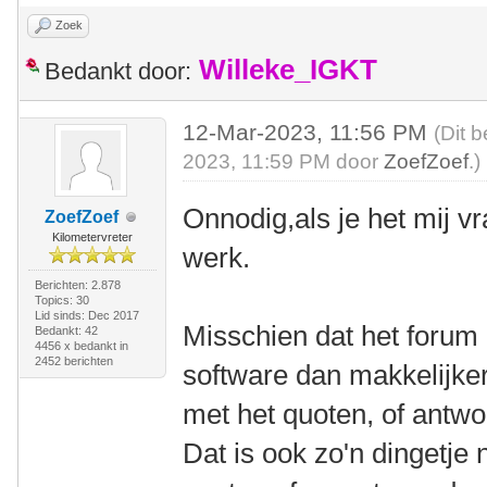
Zoek
Willeke_IGKT
Bedankt door:
12-Mar-2023, 11:56 PM
(Dit 
2023, 11:59 PM door
ZoefZoef
.)
Onnodig,als je het mij v
ZoefZoef
Kilometervreter
werk.
Berichten: 2.878
Topics: 30
Lid sinds: Dec 2017
Misschien dat het forum
Bedankt: 42
4456 x bedankt in
2452 berichten
software dan makkelijker 
met het quoten, of antw
Dat is ook zo'n dingetje 