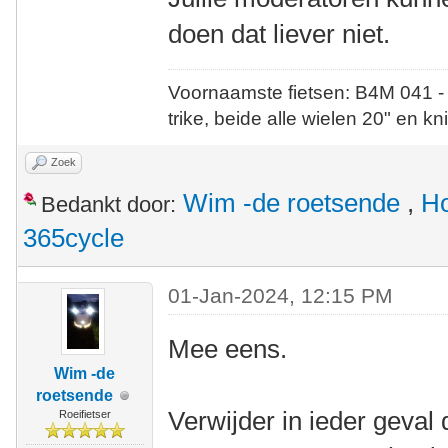
doen dat liever niet.
Voornaamste fietsen: B4M 041 -
trike, beide alle wielen 20" en kn
Zoek
Wim -de roetsende
,
Ho
Bedankt door:
365cycle
01-Jan-2024, 12:15 PM
Mee eens.
Wim -de
roetsende
Verwijder in ieder geval d
Roeifietser