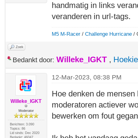
handmatig in links veran
veranderen in url-tags.
M5 M-Racer
/
Challenge Hurricane
/ 
Zoek
Willeke_IGKT
,
Hoekie
Bedankt door:
12-Mar-2023, 08:38 PM
Hoe denken de mensen h
Willeke_IGKT
moderatoren actiever wo
Moderator
bewerken om fout gegane
Berichten: 3.090
Topics: 86
Lid sinds: Dec 2020
Bedankt: 46047