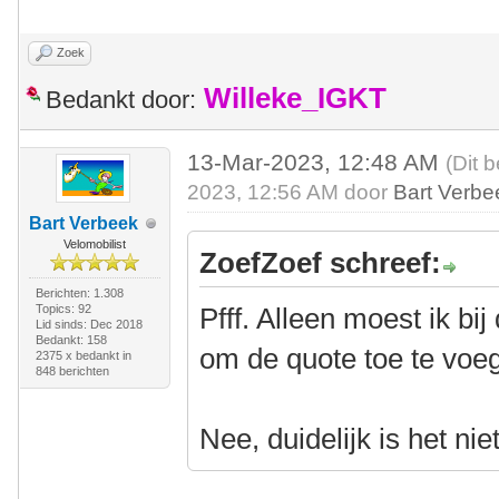
Zoek
Willeke_IGKT
Bedankt door:
13-Mar-2023, 12:48 AM
(Dit 
2023, 12:56 AM door
Bart Verbe
Bart Verbeek
Velomobilist
ZoefZoef schreef:
Berichten: 1.308
Topics: 92
Pfff. Alleen moest ik bi
Lid sinds: Dec 2018
Bedankt: 158
om de quote toe te voe
2375 x bedankt in
848 berichten
Nee, duidelijk is het niet