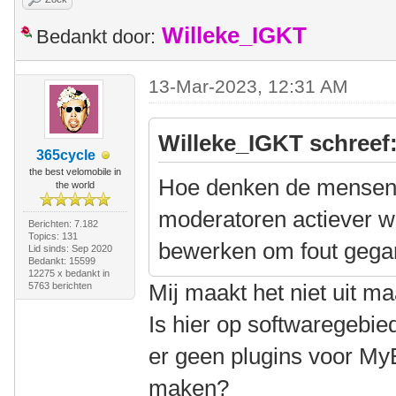
Willeke_IGKT
Bedankt door:
13-Mar-2023, 12:31 AM
Willeke_IGKT schreef
365cycle
the best velomobile in
Hoe denken de mensen h
the world
moderatoren actiever w
Berichten: 7.182
Topics: 131
bewerken om fout gegan
Lid sinds: Sep 2020
Bedankt: 15599
12275 x bedankt in
Mij maakt het niet uit m
5763 berichten
Is hier op softwaregebie
er geen plugins voor M
maken?