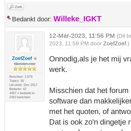
Zoek
Willeke_IGKT
Bedankt door:
12-Mar-2023, 11:56 PM
(Dit 
2023, 11:59 PM door
ZoefZoef
.)
Onnodig,als je het mij v
ZoefZoef
Kilometervreter
werk.
Berichten: 2.879
Topics: 30
Lid sinds: Dec 2017
Misschien dat het forum
Bedankt: 42
4457 x bedankt in
2453 berichten
software dan makkelijker 
met het quoten, of antw
Dat is ook zo'n dingetje 