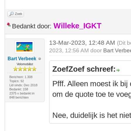
Zoek
Willeke_IGKT
Bedankt door:
13-Mar-2023, 12:48 AM
(Dit 
2023, 12:56 AM door
Bart Verbe
Bart Verbeek
Velomobilist
ZoefZoef schreef:
Berichten: 1.308
Topics: 92
Pfff. Alleen moest ik bi
Lid sinds: Dec 2018
Bedankt: 158
om de quote toe te voe
2375 x bedankt in
848 berichten
Nee, duidelijk is het niet