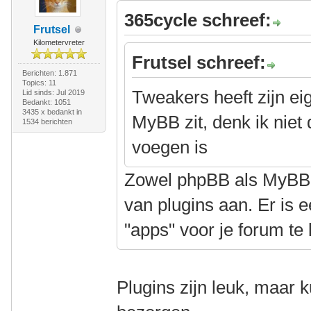
365cycle schreef:
Frutsel
Kilometervreter
Frutsel schreef:
Berichten: 1.871
Topics: 11
Tweakers heeft zijn eig
Lid sinds: Jul 2019
Bedankt: 1051
3435 x bedankt in
MyBB zit, denk ik niet 
1534 berichten
voegen is
Zowel phpBB als MyBB 
van plugins aan. Er is 
"apps" voor je forum te 
Plugins zijn leuk, maar 