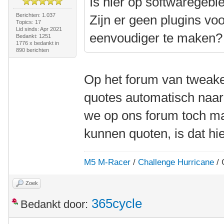
Is hier op softwaregebi
Berichten: 1.037
Zijn er geen plugins v
Topics: 17
Lid sinds: Apr 2021
eenvoudiger te maken?
Bedankt: 1251
1776 x bedankt in
890 berichten
Op het forum van tweak
quotes automatisch naar 
we op ons forum toch ma
kunnen quoten, is dat hi
M5 M-Racer
/
Challenge Hurricane
/ 
Zoek
365cycle
Bedankt door: