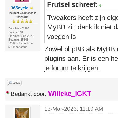
Frutsel schreef:
365cycle
the best velomobile in
Tweakers heeft zijn eige
the world
MyBB zit, denk ik niet d
Berichten: 7.188
Topics: 131
voegen is
Lid sinds: Sep 2020
Bedankt: 15608
12289 x bedankt in
Zowel phpBB als MyBB m
5769 berichten
plugins aan. Er is een h
je forum te krijgen.
Zoek
Willeke_IGKT
Bedankt door:
13-Mar-2023, 11:10 AM