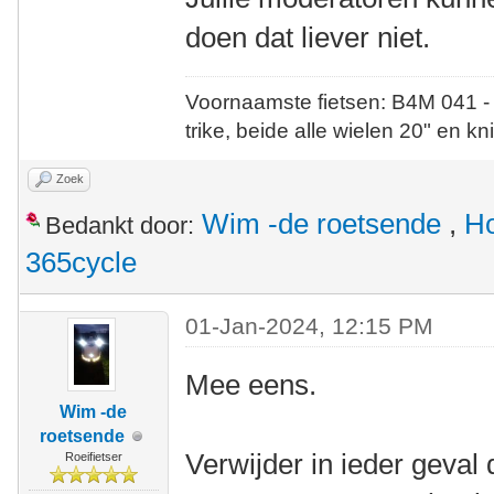
doen dat liever niet.
Voornaamste fietsen: B4M 041 -
trike, beide alle wielen 20" en kn
Zoek
Wim -de roetsende
,
Ho
Bedankt door:
365cycle
01-Jan-2024, 12:15 PM
Mee eens.
Wim -de
roetsende
Verwijder in ieder geval d
Roeifietser