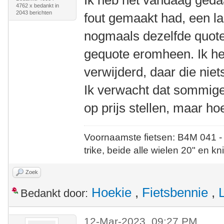
Ik heb het vandaag geda
4762 x bedankt in
2043 berichten
fout gemaakt had, een l
nogmaals dezelfde quote
gequote eromheen. Ik he
verwijderd, daar die nie
Ik verwacht dat sommige v
op prijs stellen, maar ho
Voornaamste fietsen: B4M 041 -
trike, beide alle wielen 20" en kn
Zoek
Hoekie
,
Fietsbennie
,
Bedankt door:
12-Mar-2023, 09:27 PM