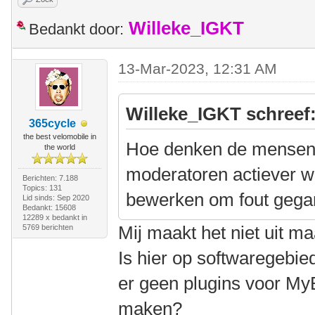
Willeke_IGKT
Bedankt door:
13-Mar-2023, 12:31 AM
Willeke_IGKT schreef
365cycle
the best velomobile in
Hoe denken de mensen h
the world
moderatoren actiever w
Berichten: 7.188
Topics: 131
bewerken om fout gegan
Lid sinds: Sep 2020
Bedankt: 15608
12289 x bedankt in
Mij maakt het niet uit m
5769 berichten
Is hier op softwaregebie
er geen plugins voor M
maken?