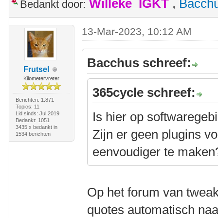
Willeke_IGKT
,
Bacch
Bedankt door:
13-Mar-2023, 10:12 AM
Bacchus schreef:
Frutsel
Kilometervreter
365cycle schreef:
Berichten: 1.871
Topics: 11
Is hier op softwaregeb
Lid sinds: Jul 2019
Bedankt: 1051
3435 x bedankt in
Zijn er geen plugins 
1534 berichten
eenvoudiger te maken
Op het forum van twea
quotes automatisch naar