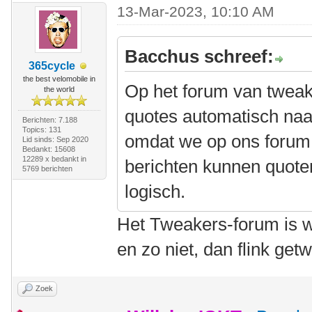
13-Mar-2023, 10:10 AM
Bacchus schreef:
365cycle
the best velomobile in
Op het forum van twea
the world
quotes automatisch naar
Berichten: 7.188
Topics: 131
omdat we op ons forum
Lid sinds: Sep 2020
Bedankt: 15608
12289 x bedankt in
berichten kunnen quoten
5769 berichten
logisch.
Het Tweakers-forum is wa
en zo niet, dan flink ge
Zoek