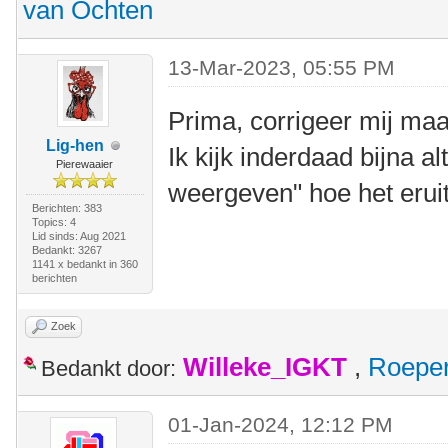
van Ochten
13-Mar-2023, 05:55 PM
Prima, corrigeer mij maar
Lig-hen
Ik kijk inderdaad bijna al
Pierewaaier
weergeven" hoe het eruit
Berichten: 383
Topics: 4
Lid sinds: Aug 2021
Bedankt: 3267
1141 x bedankt in 360
berichten
Zoek
Willeke_IGKT
,
Roepe
Bedankt door:
01-Jan-2024, 12:12 PM