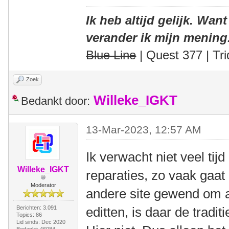
Ik heb altijd gelijk. Want
verander ik mijn mening
Blue Line
| Quest 377 | Tri
Zoek
Willeke_IGKT
Bedankt door:
13-Mar-2023, 12:57 AM
Ik verwacht niet veel tijd
Willeke_IGKT
reparaties, zo vaak gaat 
Moderator
andere site gewend om all
Berichten: 3.091
editten, is daar de traditi
Topics: 86
Lid sinds: Dec 2020