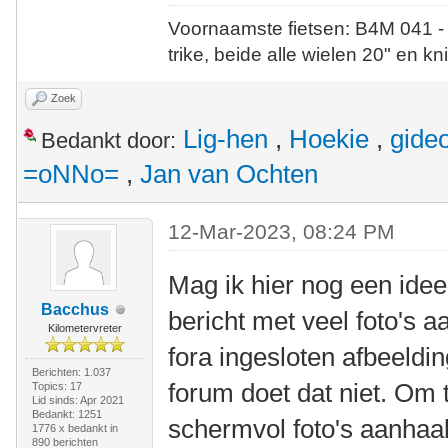
Voornaamste fietsen: B4M 041 -
trike, beide alle wielen 20" en kn
Zoek
Lig-hen
,
Hoekie
,
gide
Bedankt door:
=oNNo=
,
Jan van Ochten
12-Mar-2023, 08:24 PM
Mag ik hier nog een ide
Bacchus
bericht met veel foto's
Kilometervreter
fora ingesloten afbeeldin
Berichten: 1.037
forum doet dat niet. Om
Topics: 17
Lid sinds: Apr 2021
Bedankt: 1251
schermvol foto's aanhaalt
1776 x bedankt in
890 berichten