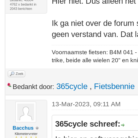
Hier niet. Dus alleen he
Bedankt: 46084
4762 x bedankt in
2043 berichten
Ik ga niet over de forum
geen verstand van. Dat l
Voornaamste fietsen: B4M 041 -
trike, beide alle wielen 20" en kn
Zoek
365cycle
,
Fietsbennie
Bedankt door:
13-Mar-2023, 09:11 AM
365cycle schreef:
Bacchus
Kilometervreter