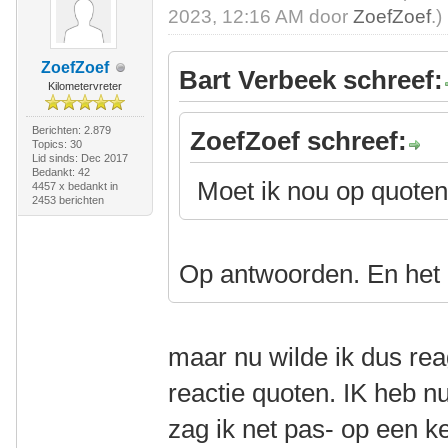
2023, 12:16 AM door
ZoefZoef
.)
ZoefZoef
Bart Verbeek schreef:
Kilometervreter
Berichten: 2.879
ZoefZoef schreef:
Topics: 30
Lid sinds: Dec 2017
Bedankt: 42
Moet ik nou op quoten
4457 x bedankt in
2453 berichten
Op antwoorden. En het 
maar nu wilde ik dus rea
reactie quoten. IK heb n
zag ik net pas- op een k