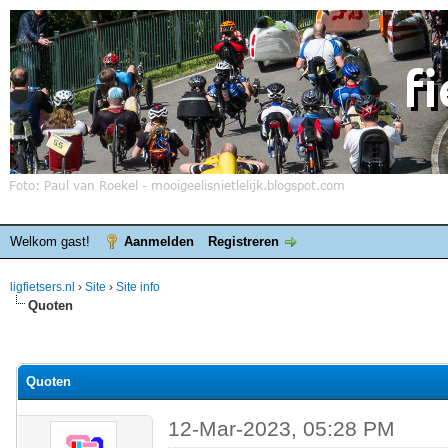
Welkom gast!
Aanmelden
Registreren
ligfietsers.nl
›
Site
›
Site info
Quoten
elde waardering is 0
Quoten
12-Mar-2023, 05:28 PM