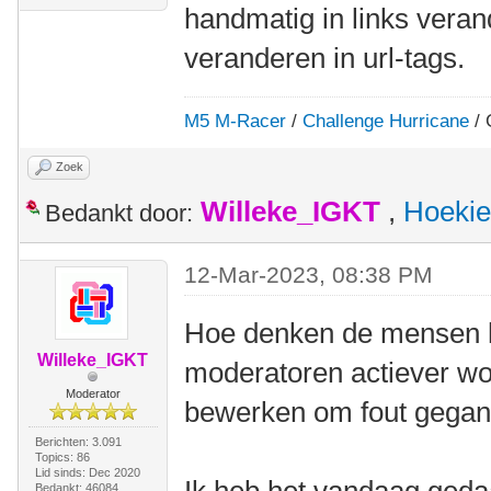
handmatig in links veran
veranderen in url-tags.
M5 M-Racer
/
Challenge Hurricane
/ 
Zoek
Willeke_IGKT
,
Hoekie
Bedankt door:
12-Mar-2023, 08:38 PM
Hoe denken de mensen h
Willeke_IGKT
moderatoren actiever wo
Moderator
bewerken om fout gegane
Berichten: 3.091
Topics: 86
Lid sinds: Dec 2020
Bedankt: 46084