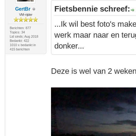
Fietsbennie schreef:
GertBr
VM-rijder
...Ik wil best foto's ma
Berichten: 877
Topics: 34
werk maar naar en terug
Lid sinds: Aug 2018
Bedankt: 422
donker...
1010 x bedankt in
415 berichten
Deze is wel van 2 weken 