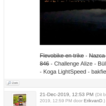
Flevobike en trike
-
Nazca
846
- Challenge Alize - Bü
- Koga LightSpeed - bakfie
Zoek
21-Dec-2019, 12:53 PM
(Dit 
2019, 12:59 PM door
ErikvanD
.)