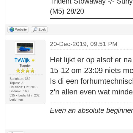
Trident Stowaway -/- Surly
(M5) 28/20
Website
Zoek
20-Dec-2019, 09:51 PM
Het lijkt er op alsof er n
TvWijk
Toerder
15-12 om 23:09 niets me
Is di een forhumtechnisc
Berichten: 362
Topics: 20
Lid sinds: Oct 2018
z'n allen even wat mind
Bedankt: 168
535 x bedankt in 232
berichten
Even an absolute beginner