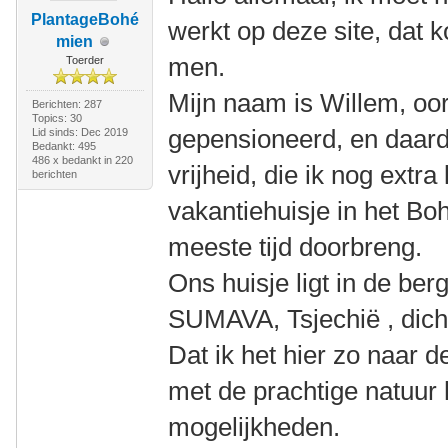
PlantageBohé
werkt op deze site, dat k
mien
men.
Toerder
Mijn naam is Willem, oor
Berichten: 287
Topics: 30
gepensioneerd, en daar
Lid sinds: Dec 2019
Bedankt: 495
486 x bedankt in 220
vrijheid, die ik nog extra
berichten
vakantiehuisje in het B
meeste tijd doorbreng.
Ons huisje ligt in de be
SUMAVA, Tsjechië , dicht
Dat ik het hier zo naar 
met de prachtige natuur h
mogelijkheden.