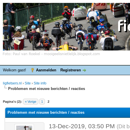
Welkom gast!
Aanmelden
Registreren
ligfietsers.nl
›
Site
›
Site info
Problemen met nieuwe berichten / reacties
elde waardering is 0
Pagina's (2):
« Vorige
1
2
Problemen met nieuwe berichten / reacties
13-Dec-2019, 03:50 PM
(Dit 