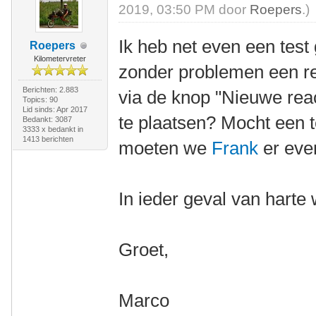
2019, 03:50 PM door
Roepers
.)
Ik heb net even een tes
Roepers
Kilometervreter
zonder problemen een re
Berichten: 2.883
via de knop "Nieuwe reac
Topics: 90
Lid sinds: Apr 2017
te plaatsen? Mocht een 
Bedankt: 3087
3333 x bedankt in
1413 berichten
moeten we
Frank
er eve
In ieder geval van hart
Groet,
Marco