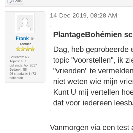
Zoek
14-Dec-2019, 08:28 AM
PlantageBohémien sc
Frank
Toerder
Dag, heb geprobeerde ee
Berichten: 650
topic "voorstellen", ik 
Topics: 107
Lid sinds: Apr 2017
"vrienden" te vermelden
Bedankt: 58
96 x bedankt in 73
berichten
niet weten wie mijn vri
Kunt U mij vertellen hoe
dat voor iedereen leesb
Vanmorgen via een test 