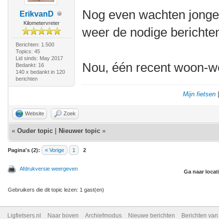
Nog even wachten jongen
ErikvanD
Kilometervreter
weer de nodige bericht
Berichten: 1.500
Topics: 45
Lid sinds: May 2017
Nou, één recent woon-w
Bedankt: 16
140 x bedankt in 120
berichten
Mijn fietsen
Website
Zoek
«
Ouder topic
|
Nieuwer topic
»
Pagina's (2):
« Vorige
1
2
Afdrukversie weergeven
Ga naar locat
Gebruikers die dit topic lezen: 1 gast(en)
Ligfietsers.nl
Naar boven
Archiefmodus
Nieuwe berichten
Berichten va