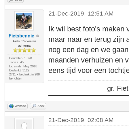
21-Dec-2019, 12:51 AM
Ik wil best foto's maken
Fietsbennie
maar naar en terug zijn 
Fiets m'n voeten
achterna
nog een dag en we gaan d
maanden verhuizen en v
Berichten: 1.878
Topics: 45
Lid sinds: May 2018
eens tijd voor een tochtje
Bedankt: 3122
2711 x bedankt in 988
berichten
gr. Fi
Website
Zoek
21-Dec-2019, 02:08 AM